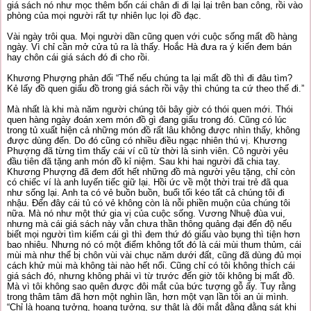
giá sách nó như mọc thêm bốn cái chân đi đi lại lại trên ban công, rồi vào
phòng của mọi người rất tự nhiên lục lọi đồ đạc.
Vài ngày trôi qua. Mọi người dần cũng quen với cuộc sống mất đồ hàng
ngày. Vì chỉ cần mở cửa tủ ra là thấy. Hoắc Hà đưa ra ý kiến đem bán
hay chôn cái giá sách đó đi cho rồi.
Khương Phượng phản đối “Thế nếu chúng ta lại mất đồ thì đi đâu tìm?
Kẻ lấy đồ quen giấu đồ trong giá sách rồi vậy thì chúng ta cứ theo thế đi.”
Mà nhất là khi mà năm người chúng tôi bây giờ có thói quen mới. Thói
quen hàng ngày đoán xem món đồ gì đang giấu trong đó. Cũng có lúc
trong tủ xuất hiện cả những món đồ rất lâu không được nhìn thấy, không
được dùng đến. Do đó cũng có nhiều điều ngạc nhiên thú vị. Khương
Phượng đã từng tìm thấy cái ví cũ từ thời là sinh viên. Cô người yêu
đầu tiên đã tặng anh món đồ kỉ niệm. Sau khi hai người đã chia tay.
Khương Phượng đã đem đốt hết những đồ mà người yêu tặng, chỉ còn
có chiếc ví là anh luyến tiếc giữ lại. Hồi ức về một thời trai trẻ đã qua
như sống lại. Anh ta có vẻ buồn buồn, buổi tối kéo tất cả chúng tôi đi
nhậu. Đến đây cái tủ có vẻ không còn là nỗi phiền muộn của chúng tôi
nữa. Mà nó như một thứ gia vị của cuộc sống. Vương Nhuệ đùa vui,
nhưng mà cái giá sách này vẫn chưa thần thông quảng đại đến độ nếu
biết mọi người tìm kiếm cái gì thì đem thứ đó giấu vào bụng thì tiện hơn
bao nhiêu. Nhưng nó có một điểm không tốt đó là cái mùi thum thủm, cái
mùi mà như thể bị chôn vùi vài chục năm dưới đất, cũng đã dùng đủ mọi
cách khử mùi mà không tài nào hết nổi. Cũng chỉ có tôi không thích cái
giá sách đó, nhưng không phải vì từ trước đến giờ tôi không bị mất đồ.
Mà vì tôi không sao quên được đôi mắt của bức tượng gỗ ấy. Tuy rằng
trong thâm tâm đã hơn một nghìn lần, hơn một vạn lần tôi an ủi mình.
“Chỉ là hoang tưởng, hoang tưởng, sự thật là đôi mắt đằng đằng sát khi