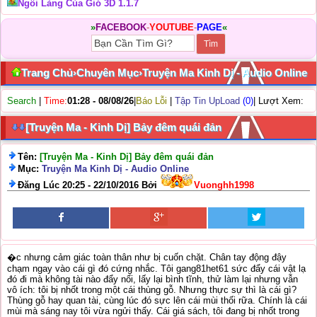
Ngôi Làng Của Gió 3D 1.1.7
»
FACEBOOK
-
YOUTUBE
-
PAGE
«
Trang Chủ
›
Chuyên Mục
›
Truyện Ma Kinh Dị - Audio Online
Search
|
Time:
01:28 - 08/08/26
|
Báo Lỗi
|
Tập Tin UpLoad
(0)
| Lượt Xem:
[Truyện Ma - Kinh Dị] Bảy đêm quái đản
Tên:
[Truyện Ma - Kinh Dị] Bảy đêm quái đản
Mục:
Truyện Ma Kinh Dị - Audio Online
Đăng Lúc 20:25 - 22/10/2016 Bởi
Vuonghh1998
�c nhưng cảm giác toàn thân như bị cuốn chặt. Chân tay động đậy
chạm ngay vào cái gì đó cứng nhắc. Tôi gang81het61 sức đẩy cái vật lạ
đó đi mà không tài nào đẩy nổi, lấy lại bình tĩnh, thử làm lại nhưng vẫn
vô ích: tôi bị nhốt trong một cái thùng gỗ. Nhưng thực sự thì là cái gì?
Thùng gỗ hay quan tài, cùng lúc đó sực lên cái mùi thối rữa. Chính là cái
mùi mà sáng nay tôi vừa ngửi thấy. Cái giá sách, tôi đang bị nhốt trong