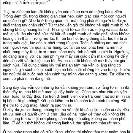
cũng chỉ là tưởng tượng.”
Thật ra điều mà làm tôi không yên còn có cả cơn ác mộng hàng đêm.
Trông đêm tối, trong không gian chật hẹp, cảm giác của một con người
co quắp là gì? Như là ở trong quan tài, mà cũng phải để người ta được
duỗi thẳng tay chân chứ? Từ trước đến giờ tôi không hề nghĩ mình bị hội
chứng khủng hoảng kinh dị. Nhưng kể từ cái đêm ác mộng và sau đó có
mê lại vài lần như thế nữa tôi bắt đầu nghĩ mình đã mắc phải bệnh khủng
hoảng tinh thần. Trong mơ lúc thì tôi bị nhốt trong thùng sắt, lúc thì bị ấn
trong mấy giặt, lúc còn bị nhét trong tủ lạnh. Toàn là những nơi mà nhét
con người vào thì quả là hãi hùng. Có lần tôi còn phát hiện ra mình bị
nhốt trong máy tính, trước màn hành máy tính có một người lạ. Người lạ
đó đang làm gì với cái bàn phím và mấy cái giắc cấm mà không hề để ý
đến dấu vết và tín hiệu của tôi. Ấy nhưng tôi không hề mơ thấy cái giá
sách nữa. Tôi cũng chẳng lấy thế mà an tâm mà vẫn lo lắng rằng có
ngày cái giá sách sẽ lại xuất hiện há hốc nuốt chửng tôi vào trong. Trước
lúc ngủ tôi đã buộc một bên cánh tay mình vào cạnh giường. Tự kiểm tra
xem có phải mình đang mê.
Sáng dậy dây vẫn còn nhưng tôi vẫn không yên tâm, sợ rằng tự mình đã
tháo dây ra, sau khi mê man lại dậy buộc lại. Cũng tựa như câu chuyện
của Hoắc Hà đấy thôi. Tôi trốn đi bệnh viện kiểm tra xem thật sự mình có
bị bệnh tật gì không? Kết quả kiểm tra là tôi hoàn toàn bình thường. Đã
thế thì tôi cũng mặc. Muốn ra sao thì ra.
Ở đây được hai tháng, chúng tôi thu về một khoảng lợi nhuận ai nấy đều
rất vui nên đã quyết định đi chơi đâu đó hai ngày để thay đổi không khí.
Lên mạng tìm ra một nơi phong cảnh đẹp mà cũng không xa thành phố
lắm. Ở đó hít thở không khí trong lành và thư giãn tinh thần rất hợp.
Ở hai ngày trong nhà gỗ giữa rừng, chúng tôi phóng tầm mắt ngắm hoa lá