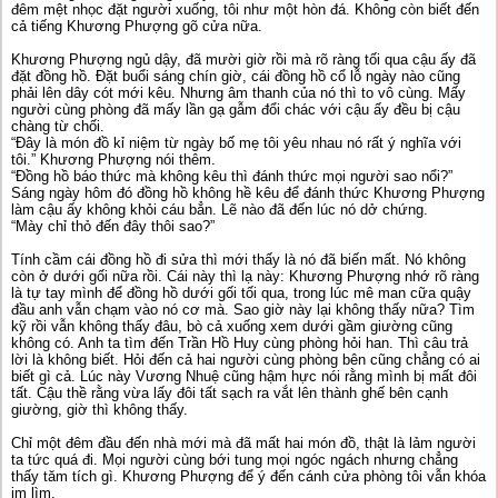
đêm mệt nhọc đặt người xuống, tôi như một hòn đá. Không còn biết đến
cả tiếng Khương Phượng gõ cửa nữa.
Khương Phượng ngủ dậy, đã mười giờ rồi mà rõ ràng tối qua cậu ấy đã
đặt đồng hồ. Đặt buổi sáng chín giờ, cái đồng hồ cổ lỗ ngày nào cũng
phải lên dây cót mới kêu. Nhưng âm thanh của nó thì to vô cùng. Mấy
người cùng phòng đã mấy lần gạ gẫm đổi chác với cậu ấy đều bị cậu
chàng từ chối.
“Đây là món đồ kỉ niệm từ ngày bố mẹ tôi yêu nhau nó rất ý nghĩa với
tôi.” Khương Phượng nói thêm.
“Đồng hồ báo thức mà không kêu thì đánh thức mọi người sao nổi?”
Sáng ngày hôm đó đồng hồ không hề kêu để đánh thức Khương Phượng
làm cậu ấy không khỏi cáu bẳn. Lẽ nào đã đến lúc nó dở chứng.
“Mày chỉ thỏ đến đây thôi sao?”
Tính cầm cái đồng hồ đi sửa thì mới thấy là nó đã biến mất. Nó không
còn ở dưới gối nữa rồi. Cái này thì lạ này: Khương Phượng nhớ rõ ràng
là tự tay mình để đồng hồ dưới gối tối qua, trong lúc mê man cữa quậy
đầu anh vẫn chạm vào nó cơ mà. Sao giờ này lại không thấy nữa? Tìm
kỹ rồi vẫn không thấy đâu, bò cả xuống xem dưới gầm giường cũng
không có. Anh ta tìm đến Trần Hồ Huy cùng phòng hỏi han. Thì câu trả
lời là không biết. Hỏi đến cả hai người cùng phòng bên cũng chẳng có ai
biết gì cả. Lúc này Vương Nhuệ cũng hậm hực nói rằng mình bị mất đôi
tất. Cậu thề rằng vừa lấy đôi tất sạch ra vắt lên thành ghế bên cạnh
giường, giờ thì không thấy.
Chỉ một đêm đầu đến nhà mới mà đã mất hai món đồ, thật là lảm người
ta tức quá đi. Mọi người cùng bới tung mọi ngóc ngách nhưng chẳng
thấy tăm tích gì. Khương Phượng để ý đến cánh cửa phòng tôi vẫn khóa
im lìm.