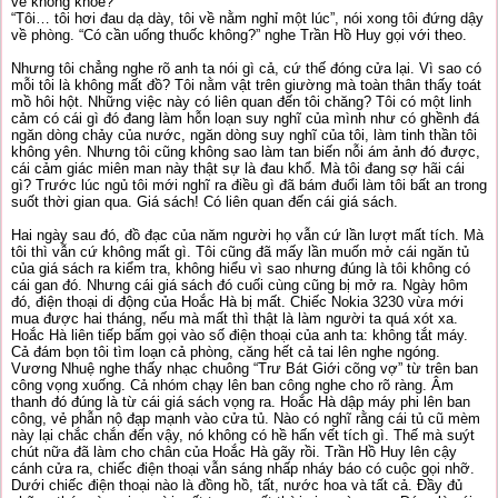
vẻ không khỏe?”
“Tôi… tôi hơi đau dạ dày, tôi về nằm nghỉ một lúc”, nói xong tôi đứng dậy
về phòng. “Có cần uống thuốc không?” nghe Trần Hồ Huy gọi với theo.
Nhưng tôi chẳng nghe rõ anh ta nói gì cả, cứ thế đóng cửa lại. Vì sao có
mỗi tôi là không mất đồ? Tôi nằm vật trên giường mà toàn thân thấy toát
mồ hôi hột. Những việc này có liên quan đến tôi chăng? Tôi có một linh
cảm có cái gì đó đang làm hỗn loạn suy nghĩ của mình như có ghềnh đá
ngăn dòng chảy của nước, ngăn dòng suy nghĩ của tôi, làm tinh thần tôi
không yên. Nhưng tôi cũng không sao làm tan biến nỗi ám ảnh đó được,
cái cảm giác miên man này thật sự là đau khổ. Mà tôi đang sợ hãi cái
gì? Trước lúc ngủ tôi mới nghĩ ra điều gì đã bám đuổi làm tôi bất an trong
suốt thời gian qua. Giá sách! Có liên quan đến cái giá sách.
Hai ngày sau đó, đồ đạc của năm người họ vẫn cứ lần lượt mất tích. Mà
tôi thì vẫn cứ không mất gì. Tôi cũng đã mấy lần muốn mở cái ngăn tủ
của giá sách ra kiểm tra, không hiểu vì sao nhưng đúng là tôi không có
cái gan đó. Nhưng cái giá sách đó cuối cùng cũng bị mở ra. Ngày hôm
đó, điện thoại di động của Hoắc Hà bị mất. Chiếc Nokia 3230 vừa mới
mua được hai tháng, nếu mà mất thì thật là làm người ta quá xót xa.
Hoắc Hà liên tiếp bấm gọi vào số điện thoại của anh ta: không tắt máy.
Cả đám bọn tôi tìm loạn cả phòng, căng hết cả tai lên nghe ngóng.
Vương Nhuệ nghe thấy nhạc chuông “Trư Bát Giới cõng vợ” từ trên ban
công vọng xuống. Cả nhóm chạy lên ban công nghe cho rõ ràng. Âm
thanh đó đúng là từ cái giá sách vọng ra. Hoắc Hà dập máy phi lên ban
công, vẻ phẫn nộ đạp mạnh vào cửa tủ. Nào có nghĩ rằng cái tủ cũ mèm
này lại chắc chắn đến vậy, nó không có hề hấn vết tích gì. Thế mà suýt
chút nữa đã làm cho chân của Hoắc Hà gãy rồi. Trần Hồ Huy lên cậy
cánh cửa ra, chiếc điện thoại vẫn sáng nhấp nháy báo có cuộc gọi nhỡ.
Dưới chiếc điện thoại nào là đồng hồ, tất, nước hoa và tất cả. Đầy đủ