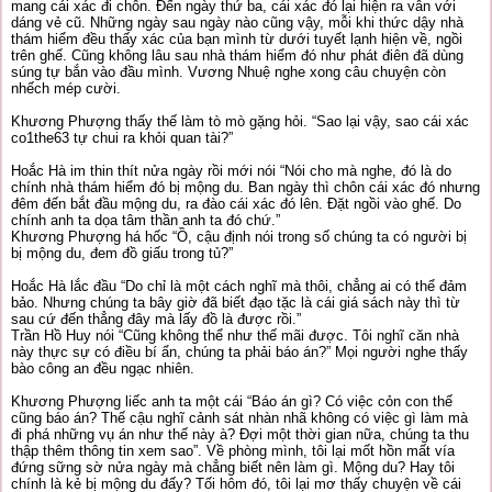
mang cái xác đi chôn. Đến ngày thứ ba, cái xác đó lại hiện ra vẫn với
dáng vẻ cũ. Những ngày sau ngày nào cũng vậy, mỗi khi thức dậy nhà
thám hiểm đều thấy xác của bạn mình từ dưới tuyết lạnh hiện về, ngồi
trên ghế. Cũng không lâu sau nhà thám hiểm đó như phát điên đã dùng
súng tự bắn vào đầu mình. Vương Nhuệ nghe xong câu chuyện còn
nhếch mép cười.
Khương Phượng thấy thế làm tò mò gặng hỏi. “Sao lại vậy, sao cái xác
co1the63 tự chui ra khỏi quan tài?”
Hoắc Hà im thin thít nửa ngày rồi mới nói “Nói cho mà nghe, đó là do
chính nhà thám hiểm đó bị mộng du. Ban ngày thì chôn cái xác đó nhưng
đêm đến bắt đầu mộng du, ra đào cái xác đó lên. Đặt ngồi vào ghế. Do
chính anh ta dọa tâm thần anh ta đó chứ.”
Khương Phượng há hốc “Ồ, cậu định nói trong số chúng ta có người bị
bị mộng du, đem đồ giấu trong tủ?”
Hoắc Hà lắc đầu “Do chỉ là một cách nghĩ mà thôi, chẳng ai có thể đảm
bảo. Nhưng chúng ta bây giờ đã biết đạo tặc là cái giá sách này thì từ
sau cứ đến thẳng đây mà lấy đồ là được rồi.”
Trần Hồ Huy nói “Cũng không thể như thế mãi được. Tôi nghĩ căn nhà
này thực sự có điều bí ẩn, chúng ta phải báo án?” Mọi người nghe thấy
bào công an đều ngạc nhiên.
Khương Phượng liếc anh ta một cái “Báo án gì? Có việc cỏn con thế
cũng báo án? Thế cậu nghĩ cảnh sát nhàn nhã không có việc gì làm mà
đi phá những vụ án như thế này à? Đợi một thời gian nữa, chúng ta thu
thập thêm thông tin xem sao”. Về phòng mình, tôi lại mốt hồn mất vía
đứng sững sờ nửa ngày mà chẳng biết nên làm gì. Mộng du? Hay tôi
chính là kẻ bị mộng du đấy? Tối hôm đó, tôi lại mơ thấy chuyện về cái