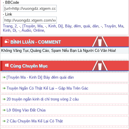
- BBCode
- Link
Trang
,
2
,
-
,
[Truyện
,
Ma
,
-
,
Kinh
,
Dị]
,
Bảy
,
đêm
,
quái
,
đản
,
-
,
Truyện
,
Ma
,
Kinh
,
Dị
,
-
,
Audio
,
Online
,
BÌNH LUẬN - COMMENT
Không Văng Tục,Quảng Cáo, Spam Nếu Bạn Là Người Có Văn Hóa!
Cùng Chuyên Mục
[Truyện Ma - Kinh Dị] Bảy đêm quái đản
Truyện Ngắn Có Thật Kể Lại – Gặp Ma Trên Gác
20 truyện ngắn kinh dị chỉ trong vòng 2 câu
Lỡ Động Vào Đất Chùa
2 Câu Chuyện Ma Kể Lại Có Thật