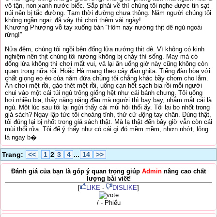
vô tận, non xanh nước biếc. Sắp phải về thì chúng tôi nghe được tin sạt
núi nên bị tắc đường. Tạm thời đường chưa thông. Năm người chúng tôi
không ngần ngại: đã vậy thì chơi thêm vài ngày!
Khương Phượng vỗ tay xuống bàn “Hôm nay nướng thịt dê ngủ ngoài
rừng!”
Nửa đêm, chúng tôi ngồi bên đống lửa nướng thịt dê. Vì không có kinh
nghiệm nên thịt chúng tôi nướng không bị cháy thì sống. May mà có
đống lửa không thì chơi mất vui, vả lại ăn uống giờ này cũng không còn
quan trọng nữa rồi. Hoắc Hà mang theo cây đàn ghita. Tiếng đàn hòa với
chất giọng eo éo của năm đứa chúng tôi chẳng khác bầy chom cho lắm.
Ăn chơi mệt rồi, gào thét mệt rồi, uống cạn hết sạch bia rồi mỗi người
chui vào một cái túi ngủ trông giống hệt như cái bánh chưng. Tôi uống
hơi nhiều bia, thấy nặng nặng đầu mà người thì bay bay, nhắm mắt cái là
ngủ. Một lúc sau tôi lại ngửi thấy cái mùi hôi thối ấy. Tôi lại bọ nhốt trong
giá sách? Ngay lập tức tôi choàng tỉnh, thử cử động tay chân. Đúng thật,
tôi đúng lại bị nhốt trong giá sách thật. Mà lạ thật đến bây giờ vẫn còn cái
mùi thối rữa. Tôi để ý thấy như có cái gì đó mềm mềm, nhơn nhớt, lông
lá ngay b�
Trang:
<<
1
2
3
4
...
14
>>
Đánh giá của bạn là góp ý quan trọng giúp
Admin
nâng cao chất
lượng bài viết!
[
LIKE
-
DISLIKE
]
/ - Phiếu