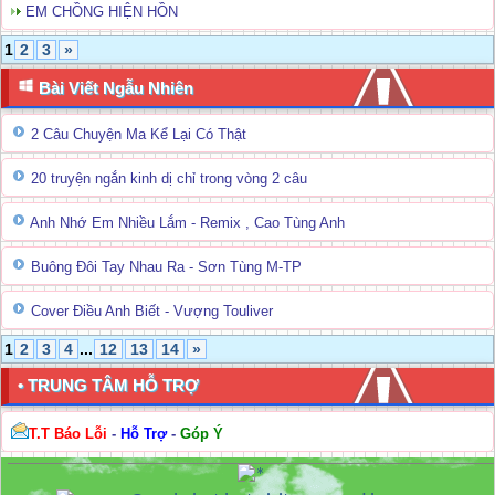
EM CHỒNG HIỆN HỒN
1
2
3
»
Bài Viết Ngẫu Nhiên
2 Câu Chuyện Ma Kể Lại Có Thật
20 truyện ngắn kinh dị chỉ trong vòng 2 câu
Anh Nhớ Em Nhiều Lắm - Remix , Cao Tùng Anh
Buông Đôi Tay Nhau Ra - Sơn Tùng M-TP
Cover Điều Anh Biết - Vượng Touliver
1
2
3
4
...
12
13
14
»
• TRUNG TÂM HỖ TRỢ
T.T Báo Lỗi
-
Hỗ Trợ
-
Góp Ý