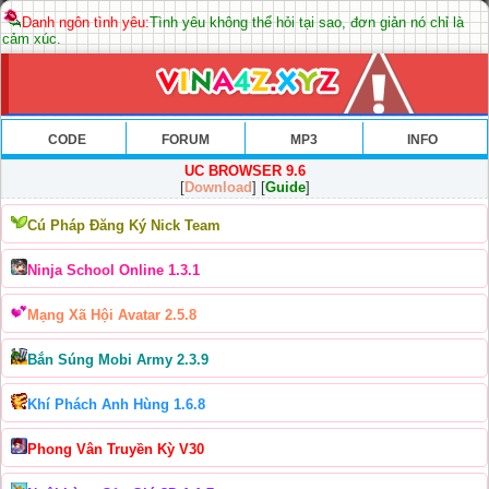
Danh ngôn tình yêu:
Tình yêu không thể hỏi tại sao, đơn giản nó chỉ là
cảm xúc.
CODE
FORUM
MP3
INFO
UC BROWSER 9.6
[
Download
] [
Guide
]
Cú Pháp Đăng Ký Nick Team
Ninja School Online 1.3.1
Mạng Xã Hội Avatar 2.5.8
Bắn Súng Mobi Army 2.3.9
Khí Phách Anh Hùng 1.6.8
Phong Vân Truyền Kỳ V30