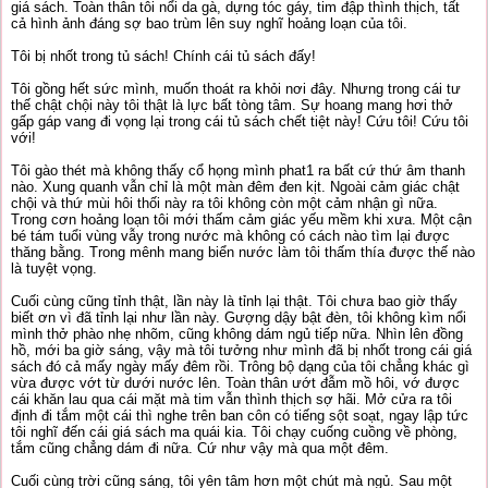
giá sách. Toàn thân tôi nổi da gà, dựng tóc gáy, tim đập thình thịch, tất
cả hình ảnh đáng sợ bao trùm lên suy nghĩ hoảng loạn của tôi.
Tôi bị nhốt trong tủ sách! Chính cái tủ sách đấy!
Tôi gồng hết sức mình, muốn thoát ra khỏi nơi đây. Nhưng trong cái tư
thế chật chội này tôi thật là lực bất tòng tâm. Sự hoang mang hơi thở
gấp gáp vang đi vọng lại trong cái tủ sách chết tiệt này! Cứu tôi! Cứu tôi
với!
Tôi gào thét mà không thấy cổ họng mình phat1 ra bất cứ thứ âm thanh
nào. Xung quanh vẫn chỉ là một màn đêm đen kịt. Ngoài cảm giác chật
chội và thứ mùi hôi thối này ra tôi không còn một cảm nhận gì nữa.
Trong cơn hoảng loạn tôi mới thấm cảm giác yếu mềm khi xưa. Một cận
bé tám tuổi vùng vẫy trong nước mà không có cách nào tìm lại được
thăng bằng. Trong mênh mang biển nước làm tôi thấm thía được thế nào
là tuyệt vọng.
Cuối cùng cũng tỉnh thật, lần này là tỉnh lại thật. Tôi chưa bao giờ thấy
biết ơn vì đã tỉnh lại như lần này. Gượng dậy bật đèn, tôi không kìm nổi
mình thở phào nhẹ nhõm, cũng không dám ngủ tiếp nữa. Nhìn lên đồng
hồ, mới ba giờ sáng, vậy mà tôi tưởng như mình đã bị nhốt trong cái giá
sách đó cả mấy ngày mấy đêm rồi. Trông bộ dạng của tôi chẳng khác gì
vừa được vớt từ dưới nước lên. Toàn thân ướt đẫm mồ hôi, vớ được
cái khăn lau qua cái mặt mà tim vẫn thình thịch sợ hãi. Mở cửa ra tôi
định đi tắm một cái thì nghe trên ban côn có tiếng sột soạt, ngay lập tức
tôi nghĩ đến cái giá sách ma quái kia. Tôi chạy cuống cuồng về phòng,
tắm cũng chẳng dám đi nữa. Cứ như vậy mà qua một đêm.
Cuối cùng trời cũng sáng, tôi yên tâm hơn một chút mà ngủ. Sau một