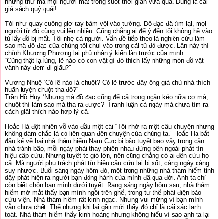
những thứ mà mọi người mất trong suốt thời gian vừa qua. Đúng là cái
giá sách quỷ quái!
Tôi như quay cuồng giơ tay bám vội vào tường. Đồ đạc đã tìm lại, mọi
người từ đó cũng vui lên nhiều. Cũng chẳng ai để ý đến tôi không hề vào
tủ lấy đồ bị mất. Tôi nhẹ cả người. Vấn đề tiếp theo là nghiên cứu làm
sao mà đồ đạc của chúng tôi chui vào trong cái tủ đó được. Lần này thì
chính Khương Phượng lại phủ nhận ý kiến lần trước của mình.
“Cũng thật lạ lùng, lẽ nào có con vật gì đó thích lấy những món đồ vặt
vãnh này đem đi giấu?”
Vương Nhuệ “Có lẽ nào là chuột? Có lẽ trước đây ông già chủ nhà thích
huấn luyện chuột tha đồ?”
Trần Hồ Huy “Nhưng mà đồ đạc cũng để cả trong ngăn kéo nữa cơ mà,
chuột thì làm sao mà tha ra được?” Tranh luận cả ngày mà chưa tìm ra
cách giải thích nào hợp lý cả.
Hoắc Hà đột nhiên vỗ vào đầu một cái “Tôi nhớ ra một câu chuyện nhưng
không dám chắc là có liên quan đến chuyện của chúng ta.” Hoắc Hà bắt
đầu kể về hai nhà thám hiểm Nam Cực bị bão tuyết bao vây trong căn
nhà tránh bão, mỗi ngày phải thay phiên nhau đứng bên ngoài phát tín
hiệu cấp cứu. Nhưng tuyết to gió lớn, nên cũng chẳng có ai đến cứu họ
cả. Mà người phụ trách phát tín hiệu cầu cứu lại bị sốt, càng ngày càng
suy nhược. Buổi sáng ngày hôm đó, một trong những nhà thám hiểm tỉnh
dậy phát hiện ra người bạn đồng hành của mình đã qua đời. Anh ta chỉ
còn biết chôn bạn mình dưới tuyết. Rạng sáng ngày hôm sau, nhà thám
hiểm mở mắt thấy bạn mình ngồi trên ghế, trong tư thế phát điện báo
cứu viện. Nhà thám hiểm rất kinh ngạc. Nhưng vui mừng vì bạn mình
vẫn chưa chết. Thế nhưng khi lại gần mới thấy đó chỉ là cái xác lạnh
toát. Nhà thám hiểm thấy kinh hoàng nhưng không hiểu vì sao anh ta lại