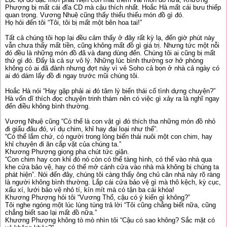
Phượng bị mất cái đĩa CD mà cậu thích nhất. Hoắc Hà mất cái bưu thiếp
quan trọng. Vương Nhuệ cũng thấy thiếu thiếu món đồ gì đó.
Họ hỏi đến tôi “Tôi, tôi bị mất một bên hoa tai!”
Tất cả chúng tôi họp lại đều cảm thấy ở đây rất kỳ lạ, đến giờ phút này
vẫn chưa thấy mất tiền, cũng không mất đồ gì giá trị. Nhưng tức một nỗi
đó đều là những món đồ đã và đang dùng đến. Chúng tôi ai cũng bị mất
thứ gì đó. Đấy là cả sự vô lý. Những lúc bình thường sơ hở phòng
không có ai đã đành nhưng đợt này vì vẻ Soho cả bọn ở nhà cả ngày có
ai đó dám lấy đồ đi ngay trước mũi chúng tôi.
Hoắc Hà nói “Hay gặp phải ai đó tâm lý biến thái cố tình dựng chuyện?”
Hà vốn dĩ thích đọc chuyện trinh thám nên có việc gì xảy ra là nghĩ ngay
đến điều không bình thường.
Vương Nhuệ cũng “Có thể là con vật gì đó thích tha những món đồ nhỏ
đi giấu đâu đó, ví dụ chim, khỉ hay đại loại như thế”.
“Có thể lắm chứ, có người trong lòng biến thái nuôi một con chim, hay
khỉ chuyên đi ăn cắp vặt của chúng ta.”
Khương Phượng giọng pha chút tức giận.
“Con chim hay con khỉ đó nó còn có thể tàng hình, có thể vào nhà qua
khe cửa bảo vệ, hay có thể mở cánh cửa vào nhà mà không bị chúng ta
phát hiện”. Nói đến đây, chúng tôi càng thấy ông chủ căn nhà này rõ ràng
là người không bình thường. Lắp cái cửa bảo vệ gì mà thô kệch, kỳ cục,
xấu xí, lưới bảo vệ nhỏ tí, kín mít mà có tận ba cái khóa!
Khương Phượng hỏi tôi “Vương Thổ, cậu có ý kiến gì không?”
Tôi nghe ngóng một lúc lúng túng trả lời “Tôi cũng chẳng biết nữa, cũng
chẳng biết sao lại mất đồ nữa.”
Khương Phượng không tò mò nhìn tôi “Cậu có sao không? Sắc mặt có