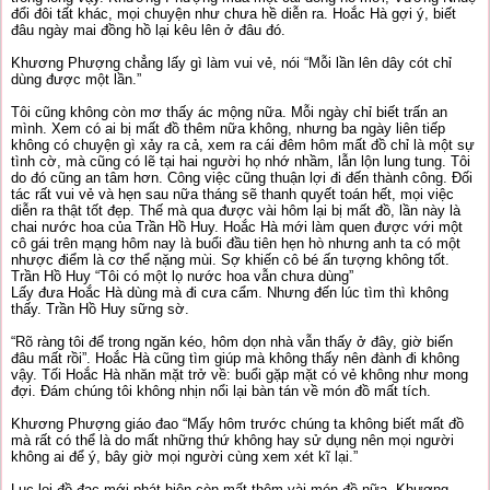
đổi đôi tất khác, mọi chuyện như chưa hề diễn ra. Hoắc Hà gợi ý, biết
đâu ngày mai đồng hồ lại kêu lên ở đâu đó.
Khương Phượng chẳng lấy gì làm vui vẻ, nói “Mỗi lần lên dây cót chỉ
dùng được một lần.”
Tôi cũng không còn mơ thấy ác mộng nữa. Mỗi ngày chỉ biết trấn an
mình. Xem có ai bị mất đồ thêm nữa không, nhưng ba ngày liên tiếp
không có chuyện gì xảy ra cả, xem ra cái đêm hôm mất đồ chỉ là một sự
tình cờ, mà cũng có lẽ tại hai người họ nhớ nhầm, lẫn lộn lung tung. Tôi
do đó cũng an tâm hơn. Công việc cũng thuận lợi đi đến thành công. Đối
tác rất vui vẻ và hẹn sau nữa tháng sẽ thanh quyết toán hết, mọi việc
diễn ra thật tốt đẹp. Thế mà qua được vài hôm lại bị mất đồ, lần này là
chai nước hoa của Trần Hồ Huy. Hoắc Hà mới làm quen được với một
cô gái trên mạng hôm nay là buổi đầu tiên hẹn hò nhưng anh ta có một
nhược điểm là cơ thể nặng mùi. Sợ khiến cô bé ấn tượng không tốt.
Trần Hồ Huy “Tôi có một lọ nước hoa vẫn chưa dùng”
Lấy đưa Hoắc Hà dùng mà đi cưa cẩm. Nhưng đến lúc tìm thì không
thấy. Trần Hồ Huy sững sờ.
“Rõ ràng tôi để trong ngăn kéo, hôm dọn nhà vẫn thấy ở đây, giờ biến
đâu mất rồi”. Hoắc Hà cũng tìm giúp mà không thấy nên đành đi không
vậy. Tối Hoắc Hà nhăn mặt trở về: buổi gặp mặt có vẻ không như mong
đợi. Đám chúng tôi không nhịn nổi lại bàn tán về món đồ mất tích.
Khương Phượng giáo đao “Mấy hôm trước chúng ta không biết mất đồ
mà rất có thể là do mất những thứ không hay sử dụng nên mọi người
không ai để ý, bây giờ mọi người cùng xem xét kĩ lại.”
Lục lọi đồ đạc mới phát hiện còn mất thêm vài món đồ nữa, Khương