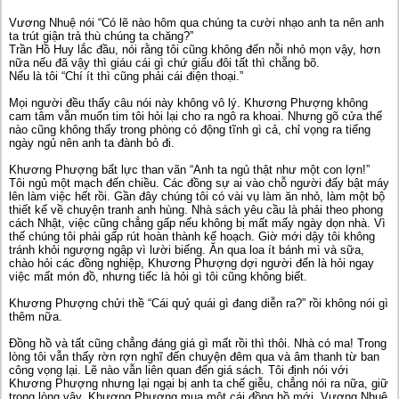
Vương Nhuệ nói “Có lẽ nào hôm qua chúng ta cười nhạo anh ta nên anh
ta trút giận trả thù chúng ta chăng?”
Trần Hồ Huy lắc đầu, nói rằng tôi cũng không đến nỗi nhỏ mọn vậy, hơn
nữa nếu đã vậy thì giáu cái gì chứ giấu đôi tất thì chẵng bõ.
Nếu là tôi “Chí ít thì cũng phải cái điện thoại.”
Mọi người đều thấy câu nói này không vô lý. Khương Phượng không
cam tâm vẫn muốn tim tôi hỏi lại cho ra ngô ra khoai. Nhưng gõ cửa thế
nào cũng không thấy trong phòng có động tĩnh gì cả, chỉ vọng ra tiếng
ngày ngủ nên anh ta đành bỏ đi.
Khương Phượng bất lực than vãn “Anh ta ngủ thật như một con lợn!”
Tôi ngủ một mạch đến chiều. Các đồng sự ai vào chỗ người đấy bật máy
lên làm việc hết rồi. Gần đây chúng tôi có vài vụ làm ăn nhỏ, làm một bộ
thiết kế về chuyện tranh anh hùng. Nhà sách yêu cầu là phải theo phong
cách Nhật, việc cũng chẳng gấp nếu không bị mất mấy ngày dọn nhà. Vì
thế chúng tôi phải gấp rút hoàn thành kế hoạch. Giờ mới dậy tôi không
tránh khỏi ngượng ngập vì lười biếng. Ăn qua loa ít bánh mì và sữa,
chào hỏi các đồng nghiệp, Khương Phượng dợi người đến là hỏi ngay
việc mất món đồ, nhưng tiếc là hỏi gì tôi cũng không biết.
Khương Phượng chửi thề “Cái quỷ quái gì đang diễn ra?” rồi không nói gì
thêm nữa.
Đồng hồ và tất cũng chẳng đáng giá gì mất rồi thì thôi. Nhà có ma! Trong
lòng tôi vẫn thấy rờn rợn nghĩ đến chuyện đêm qua và âm thanh từ ban
công vọng lại. Lẽ nào vẫn liên quan đến giá sách. Tôi định nói với
Khương Phượng nhưng lại ngại bị anh ta chế giễu, chẳng nói ra nữa, giữ
trong lòng vậy. Khương Phượng mua một cái đồng hồ mới, Vương Nhuệ