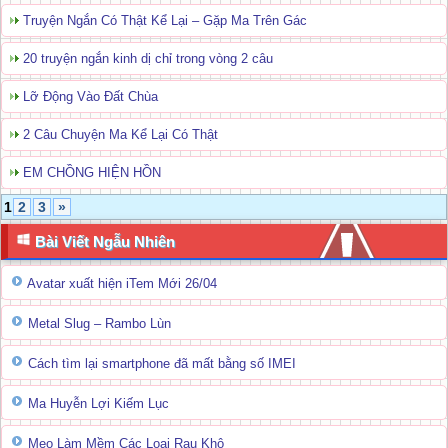
Truyện Ngắn Có Thật Kể Lại – Gặp Ma Trên Gác
20 truyện ngắn kinh dị chỉ trong vòng 2 câu
Lỡ Động Vào Đất Chùa
2 Câu Chuyện Ma Kể Lại Có Thật
EM CHỒNG HIỆN HỒN
1
2
3
»
Bài Viết Ngẫu Nhiên
Avatar xuất hiện iTem Mới 26/04
Metal Slug – Rambo Lùn
Cách tìm lại smartphone đã mất bằng số IMEI
Ma Huyễn Lợi Kiếm Lục
Mẹo Làm Mềm Các Loại Rau Khô