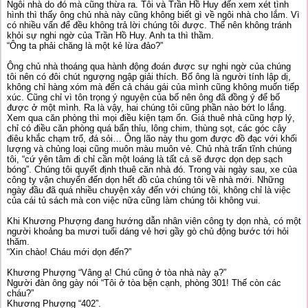
Ngôi nhà do đó mà cũng thừa ra. Tôi và Trần Hồ Huy đến xem xét tình
hình thì thấy ông chủ nhà này cũng không biết gì về ngôi nhà cho lắm. Vì
có nhiều vấn để đều không trả lời chúng tôi được. Thế nên không tránh
khỏi sự nghi ngờ của Trần Hồ Huy. Anh ta thì thầm.
“Ông ta phải chăng là một kẻ lừa đảo?”
Ông chủ nhà thoáng qua hành động đoán được sự nghi ngờ của chúng
tôi nên có đôi chút ngượng ngập giải thích. Bố ông là người tính lập dị,
không chỉ hàng xóm mà đến cả cháu gái của mình cũng không muốn tiếp
xúc. Cũng chỉ vì tôn trọng ý nguyện của bố nên ông đã đồng ý để bố
được ở một mình. Ra là vậy, hai chúng tôi cũng phần nào bớt lo lắng.
Xem qua căn phòng thì mọi điều kiện tạm ổn. Giá thuê nhà cũng hợp lý,
chỉ có điều căn phòng quá bẩn thỉu, lông chim, thùng sọt, các góc cây
điêu khắc chạm trổ, đá sỏi… Ông lão này thu gom được đồ đạc với khối
lượng và chủng loại cũng muôn màu muôn vẻ. Chủ nhà trấn tĩnh chúng
tôi, “cứ yên tâm đi chỉ cần một loáng là tất cả sẽ được dọn dẹp sạch
bóng”. Chúng tôi quyết định thuê căn nhà đó. Trong vài ngày sau, xe của
công ty vận chuyển đến dọn hết đồ của chúng tôi về nhà mới. Những
ngày đầu đã quá nhiều chuyện xảy đến với chúng tôi, không chỉ là việc
của cái tủ sách mà con việc nữa cũng làm chúng tôi không vui.
Khi Khương Phượng đang hướng dẫn nhân viên công ty dọn nhà, có một
người khoảng ba mươi tuổi dáng vẻ hơi gầy gò chủ động bước tới hỏi
thăm.
“Xin chào! Cháu mới dọn đến?”
Khương Phượng “Vâng ạ! Chú cũng ở tòa nhà này ạ?”
Người đàn ông gày nói “Tôi ở tòa bện cạnh, phòng 301! Thế còn các
cháu?”
Khương Phượng “402”.