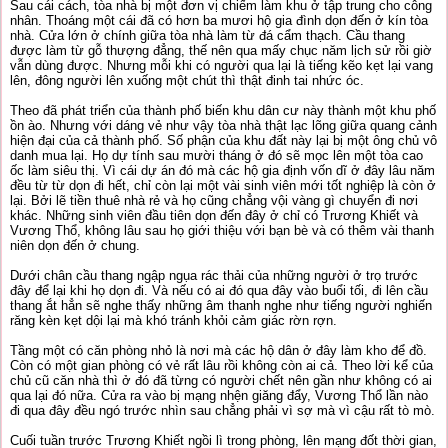
Sau cái cách, tòa nhà bị một đơn vị chiếm làm khu ở tập trung cho công
nhân. Thoáng một cái đã có hơn ba mươi hộ gia đình dọn đến ở kín tòa
nhà. Cửa lớn ở chính giữa tòa nhà làm từ đá cẩm thạch. Cầu thang
được làm từ gỗ thượng đẳng, thế nên qua mấy chục năm lịch sử rồi giờ
vẫn dùng được. Nhưng mỗi khi có người qua lại là tiếng kẽo kẹt lại vang
lên, đông người lên xuống một chút thì thật đinh tai nhức óc.
Theo đã phát triển của thành phố biến khu dân cư này thành một khu phố
ồn ào. Nhưng với dáng vẻ như vậy tòa nhà thật lạc lõng giữa quang cảnh
hiện đại của cả thành phố. Số phận của khu đất này lại bị một ông chủ vô
danh mua lại. Họ dự tính sau mười tháng ở đó sẽ mọc lên một tòa cao
ốc làm siêu thị. Vì cái dự án đó mà các hộ gia định vốn dĩ ở đây lâu năm
đều từ từ dọn đi hết, chỉ còn lại một vài sinh viên mới tốt nghiệp là còn ở
lại. Bởi lẽ tiền thuê nhà rẻ và họ cũng chẳng vội vàng gì chuyển đi nơi
khác. Những sinh viên đầu tiên dọn đến đây ở chỉ có Trương Khiết và
Vương Thổ, không lâu sau họ giới thiệu với bạn bè và có thêm vài thanh
niên dọn đến ở chung.
Dưới chân cầu thang ngập ngụa rác thải của những người ở trọ trước
đây để lại khi họ dọn đi. Và nếu có ai đó qua đây vào buổi tối, đi lên cầu
thang ắt hẳn sẽ nghe thấy những âm thanh nghe như tiếng người nghiến
răng kèn kẹt dội lại mà khó tránh khỏi cảm giác rờn rợn.
Tầng một có căn phòng nhỏ là nơi mà các hộ dân ở đây làm kho để đồ.
Còn có một gian phòng có vẻ rất lâu rồi không còn ai cả. Theo lời kể của
chủ cũ căn nhà thì ở đó đã từng có người chết nên gần như không có ai
qua lại đó nữa. Cửa ra vào bị mạng nhện giăng đẩy, Vương Thổ lần nào
đi qua đây đều ngó trước nhìn sau chẳng phải vì sợ mà vì cậu rất tò mò.
Cuối tuần trước Trương Khiết ngồi lì trong phòng, lên mạng đốt thời gian,