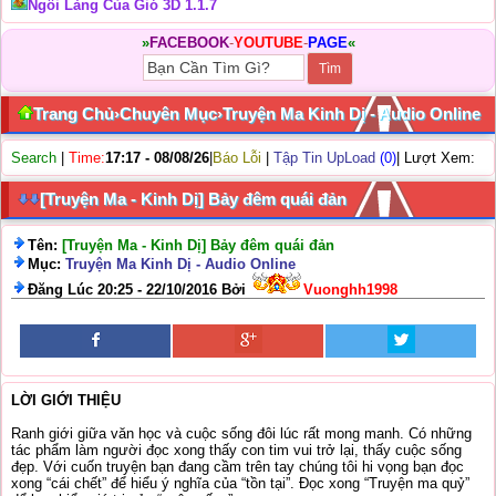
Ngôi Làng Của Gió 3D 1.1.7
»
FACEBOOK
-
YOUTUBE
-
PAGE
«
Trang Chủ
›
Chuyên Mục
›
Truyện Ma Kinh Dị - Audio Online
Search
|
Time:
17:17 - 08/08/26
|
Báo Lỗi
|
Tập Tin UpLoad
(0)
| Lượt Xem:
[Truyện Ma - Kinh Dị] Bảy đêm quái đản
Tên:
[Truyện Ma - Kinh Dị] Bảy đêm quái đản
Mục:
Truyện Ma Kinh Dị - Audio Online
Đăng Lúc 20:25 - 22/10/2016 Bởi
Vuonghh1998
LỜI GIỚI THIỆU
Ranh giới giữa văn học và cuộc sống đôi lúc rất mong manh. Có những
tác phẩm làm người đọc xong thấy con tim vui trở lại, thấy cuộc sống
đẹp. Với cuốn truyện bạn đang cầm trên tay chúng tôi hi vọng bạn đọc
xong “cái chết” để hiểu ý nghĩa của “tồn tại”. Đọc xong “Truyện ma quỷ”