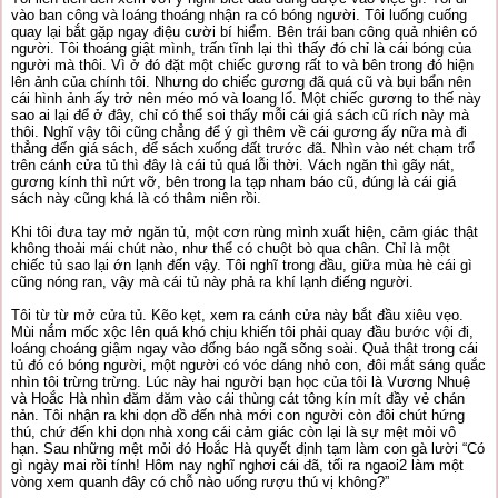
vào ban công và loáng thoáng nhận ra có bóng người. Tôi luống cuống
quay lại bắt gặp ngay điệu cười bí hiểm. Bên trái ban công quả nhiên có
người. Tôi thoáng giật mình, trấn tĩnh lại thì thấy đó chỉ là cái bóng của
người mà thôi. Vì ở đó đặt một chiếc gương rất to và bên trong đó hiện
lên ảnh của chính tôi. Nhưng do chiếc gương đã quá cũ và bụi bẩn nên
cái hình ảnh ấy trở nên méo mó và loang lổ. Một chiếc gương to thế này
sao ai lại để ở đây, chỉ có thể soi thấy mỗi cái giá sách cũ rích này mà
thôi. Nghĩ vậy tôi cũng chẳng để ý gì thêm về cái gương ấy nữa mà đi
thẳng đến giá sách, để sách xuống đất trước đã. Nhìn vào nét chạm trổ
trên cánh cửa tủ thì đây là cái tủ quá lỗi thời. Vách ngăn thì gãy nát,
gương kính thì nứt vỡ, bên trong la tạp nham báo cũ, đúng là cái giá
sách này cũng khá là có thâm niên rồi.
Khi tôi đưa tay mở ngăn tủ, một cơn rùng mình xuất hiện, cảm giác thật
không thoải mái chút nào, như thể có chuột bò qua chân. Chỉ là một
chiếc tủ sao lại ớn lạnh đến vậy. Tôi nghĩ trong đầu, giữa mùa hè cái gì
cũng nóng ran, vậy mà cái tủ này phả ra khí lạnh điếng người.
Tôi từ từ mở cửa tủ. Kẽo kẹt, xem ra cánh cửa này bắt đầu xiêu vẹo.
Mùi nắm mốc xộc lên quá khó chịu khiến tôi phải quay đầu bước vội đi,
loáng choáng giậm ngay vào đống báo ngã sõng soài. Quả thật trong cái
tủ đó có bóng người, một người có vóc dáng nhỏ con, đôi mắt sáng quắc
nhìn tôi trừng trừng. Lúc này hai người bạn học của tôi là Vương Nhuệ
và Hoắc Hà nhìn đăm đăm vào cái thùng cát tông kín mít đầy vẻ chán
nản. Tôi nhận ra khi dọn đồ đến nhà mới con người còn đôi chút hứng
thú, chứ đến khi dọn nhà xong cái cảm giác còn lại là sự mệt mỏi vô
hạn. Sau những mệt mỏi đó Hoắc Hà quyết định tạm làm con gà lười “Có
gì ngày mai rồi tính! Hôm nay nghĩ nghơi cái đã, tối ra ngaoi2 làm một
vòng xem quanh đây có chỗ nào uống rượu thú vị không?”