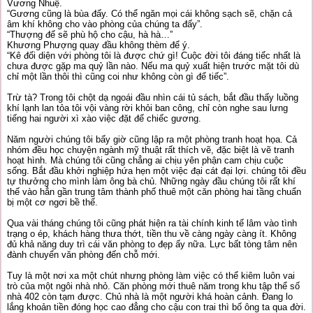
Vương Nhuệ.
“Gương cũng là bùa đấy. Có thể ngăn mọi cái không sạch sẽ, chặn cả
âm khí không cho vào phòng của chúng ta đấy”.
“Thượng đế sẽ phù hộ cho cậu, hà hà…”
Khương Phượng quay đầu không thèm để ý.
“Kê đối diện với phòng tôi là được chứ gì! Cuộc đời tôi đáng tiếc nhất là
chưa được gặp ma quỷ lần nào. Nếu ma quỷ xuất hiện trước mặt tôi dù
chỉ một lần thôi thì cũng coi như không còn gì để tiếc”.
Trừ tà? Trong tôi chột dạ ngoái đầu nhìn cái tủ sách, bắt đầu thấy luồng
khí lạnh lan tỏa tôi vội vàng rời khỏi ban công, chỉ còn nghe sau lưng
tiếng hai người xì xào việc đặt để chiếc gương.
Năm người chúng tôi bấy giờ cũng lập ra một phòng tranh hoạt họa. Cả
nhóm đều học chuyện ngành mỹ thuật rất thích vẽ, đặc biệt là vẽ tranh
hoạt hình. Mà chúng tôi cũng chẳng ai chịu yên phận cam chịu cuộc
sống. Bắt đầu khởi nghiệp hứa hẹn một việc đại cát đại lợi. chúng tôi đều
tự thưởng cho mình làm ông bà chủ. Những ngày đầu chúng tôi rất khí
thế vào hẳn gần trung tâm thành phố thuê một căn phòng hai tầng chuẩn
bị một cơ ngơi bề thế.
Qua vài tháng chúng tôi cũng phát hiện ra tài chính kinh tế lâm vào tình
trạng o ép, khách hàng thưa thớt, tiền thu về càng ngày càng ít. Không
đủ khả năng duy trì cái văn phòng to đẹp ấy nữa. Lực bất tòng tâm nên
đành chuyển văn phòng đến chỗ mới.
Tuy là một nơi xa một chút nhưng phòng làm việc có thể kiêm luôn vai
trò của một ngôi nhà nhỏ. Căn phòng mới thuê năm trong khu tập thể số
nhà 402 còn tạm được. Chủ nhà là một người khá hoàn cảnh. Đang lo
lắng khoản tiền đóng học cao đẳng cho cậu con trai thì bố ông ta qua đời.