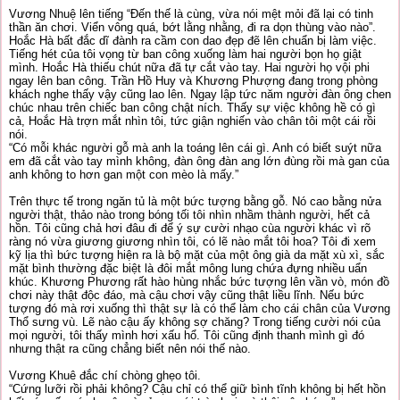
Vương Nhuệ lên tiếng “Đến thế là cùng, vừa nói mệt mỏi đã lại có tinh
thần ăn chơi. Viển vông quá, bớt lằng nhằng, đi ra dọn thùng vào nào”.
Hoắc Hà bất đắc dĩ đành ra cầm con dao đẹp đẽ lên chuẩn bị làm việc.
Tiếng hét của tôi vọng từ ban công xuống làm hai người bọn họ giật
mình. Hoắc Hà thiếu chút nữa đã tự cắt vào tay. Hai người họ vội phi
ngay lên ban công. Trần Hồ Huy và Khương Phượng đang trong phòng
khách nghe thấy vậy cũng lao lên. Ngay lập tức năm người đàn ông chen
chúc nhau trên chiếc ban công chật ních. Thấy sự việc không hề có gì
cả, Hoắc Hà trợn mắt nhìn tôi, tức giận nghiến vào chân tôi một cái rồi
nói.
“Có mỗi khác người gỗ mà anh la toáng lên cái gì. Anh có biết suýt nữa
em đã cắt vào tay mình không, đàn ông đàn ang lớn đùng rồi mà gan của
anh không to hơn gan một con mèo là mấy.”
Trên thực tế trong ngăn tủ là một bức tượng bằng gỗ. Nó cao bằng nửa
người thật, thảo nào trong bóng tối tôi nhìn nhầm thành người, hết cả
hồn. Tôi cũng chả hơi đâu đi để ý sự cười nhạo cùa người khác vì rõ
ràng nó vừa giương giương nhìn tôi, có lẽ nào mắt tôi hoa? Tôi đi xem
kỹ lịa thì bức tượng hiện ra là bộ mặt của một ông già da mặt xù xì, sắc
mặt bình thường đặc biệt là đôi mắt mông lung chứa đựng nhiều uẩn
khúc. Khương Phương rất hào hùng nhắc bức tượng lên vần vò, món đồ
chơi này thật độc đáo, mà cậu chơi vậy cũng thật liều lĩnh. Nếu bức
tượng đó mà rơi xuống thì thật sự là có thể làm cho cái chân của Vương
Thổ sưng vù. Lẽ nào cậu ấy không sợ chăng? Trong tiếng cười nói của
mọi người, tôi thấy mình hơi xấu hổ. Tôi cũng định thanh mình gì đó
nhưng thật ra cũng chẳng biết nên nói thế nào.
Vương Khuê đắc chí chòng ghẹo tôi.
“Cứng lưỡi rồi phải không? Cậu chỉ có thể giữ bình tĩnh không bị hết hồn