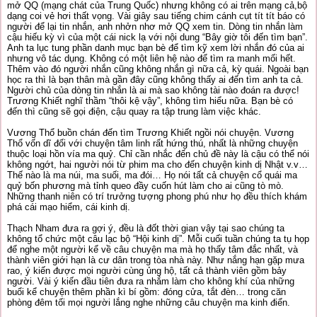
mở QQ (mạng chát của Trung Quốc) nhưng không có ai trên mạng cả,bộ
dạng coi vẻ hơi thất vọng. Vài giây sau tiếng chim cánh cụt tít tít báo có
người để lại tin nhắn, anh nhởn nhơ mở QQ xem tin. Dòng tin nhắn làm
cậu hiếu kỳ vì của một cái nick lạ với nội dung “Bây giờ tôi đến tìm bạn”.
Anh ta lục tung phần danh mục bạn bè để tìm kỹ xem lời nhắn đó của ai
nhưng vô tác dụng. Không có một liên hệ nào để tìm ra manh mối hết.
Thêm vào đó người nhắn cũng không nhắn gì nữa cả, kỳ quái. Ngoài bạn
học ra thì là bạn thân mà gần đây cũng không thấy ai đến tìm anh ta cả.
Người chủ của dòng tin nhắn là ai mà sao không tài nào đoán ra được!
Trương Khiết nghĩ thầm “thôi kệ vậy”, không tìm hiểu nữa. Bạn bè có
đến thì cũng sẽ gọi điện, cậu quay ra tập trung làm việc khác.
Vương Thổ buồn chán đến tìm Trương Khiết ngồi nói chuyện. Vương
Thổ vốn dĩ đối với chuyện tâm linh rất hứng thú, nhất là những chuyện
thuộc loại hồn vía ma quỷ. Chỉ cần nhắc đến chủ đề này là cậu có thể nói
không ngớt, hai người nói từ phim ma cho đến chuyện kinh dị Nhật v.v…
Thế nào là ma núi, ma suối, ma đói… Họ nói tất cả chuyện cổ quái ma
quỷ bốn phương mà tỉnh queo đầy cuốn hút làm cho ai cũng tò mò.
Những thanh niên có trí trưởng tượng phong phú như họ đều thích khám
phá cái mạo hiểm, cái kinh dị.
Thạch Nham đưa ra gợi ý, đều là đốt thời gian vậy tại sao chúng ta
không tổ chức một câu lạc bộ “Hội kinh dị”. Mỗi cuối tuần chúng ta tụ họp
để nghe một người kể về câu chuyện ma mà họ thấy tâm đắc nhất, và
thành viên giới hạn là cư dân trong tòa nhà này. Như nắng hạn gặp mưa
rao, ý kiến được mọi người cùng ủng hộ, tất cả thành viên gồm bảy
người. Vài ý kiến đầu tiên đưa ra nhắm làm cho không khí của những
buổi kể chuyện thêm phần kì bí gồm: đóng cửa, tắt đèn… trong căn
phòng đêm tối mọi người lắng nghe những câu chuyện ma kinh điển.