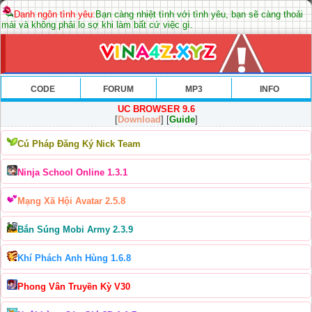
Danh ngôn tình yêu:
Bạn càng nhiệt tình với tình yêu, bạn sẽ càng thoải
mái và không phải lo sợ khi làm bất cứ việc gì.
CODE
FORUM
MP3
INFO
UC BROWSER 9.6
[
Download
] [
Guide
]
Cú Pháp Đăng Ký Nick Team
Ninja School Online 1.3.1
Mạng Xã Hội Avatar 2.5.8
Bắn Súng Mobi Army 2.3.9
Khí Phách Anh Hùng 1.6.8
Phong Vân Truyền Kỳ V30