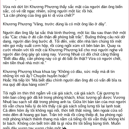
Vừa nói dứt lời Khương Phượng thấy sắc mặt của người đàn ông biến
sắc, có vẻ rất ngạc nhiên, sững người một lúc rồi hỏi.
“Là căn phòng của ông già kì dị vừa chết?”
Khương Phượng “Vâng, trước đúng là có một ông lão ở đây”.
Người đàn ông lấy lại sắc thái bình thường, một lúc lâu sau than thở một
câu “Các cháu ở đó cẩn thận đề phòng bất trắc”. Buông thõng câu nói dở
dang, người đàn ông bước đi. Tối đến, việc dõn nhà làm chúng tôi mệt
nên gọi mấy suất cơm hộp, rồi cùng ngồi xúm xít bên bàn ăn. Quay ra
cười nhoẻn với tôi một cái Khương Phượng kể cho mọi người nghe về
người đàn ông gày gò sáng nay. Vương Nhuệ có đôi chút căng thẳng
“Biết đâu đấy, căn phòng này có gì đó bất ổn thật? Vừa có người chết,
nên tiền thuê nhà mới rẻ.”
Khương Phượng khua khua tay “Không có đâu, sức mấy mà đi tin
những lời nói ấy? Chuyện huyễn hoặc!”
Hoắc Hà tiếp lời “Mà biết đâu chính người đàn ông đó có vấn đề bĩa ra
ma quỷ để dọa hàng xóm?”
Tôi ngồi im thin thít ngẫm về cái giá sách, cái giá sách. Cái gương to
trên ban công giờ đã kê trong phòng khách, khúc tượng gỗ được Vương
Nhuệ lau sạch sẽ đặt trong phòng anh ta. Giữa lời bàn tán của mọi người
tôi vẫn chưa hiểu lý do khi thấy cái giá sách sống lưng tôi lại lạnh toát.
Cả đêm hôm ấy tôi không ngủ nổi, thời tiết thật nóng, bên ngoài cửa sổ
mèo đêm đi hoang gọi bạn. Trăn trở mãi rồi cũng thiếp đi, ba phòng ngủ
một phòng khách thênh thang mà nằm cả tiếng rồi tôi vẫn thấy không khí
bí bách. Không còn biết trời đất là gì nữa thì tôi bỗng bừng tỉnh. Muốn
ngồi dậy vươn tay vươn chân một l�