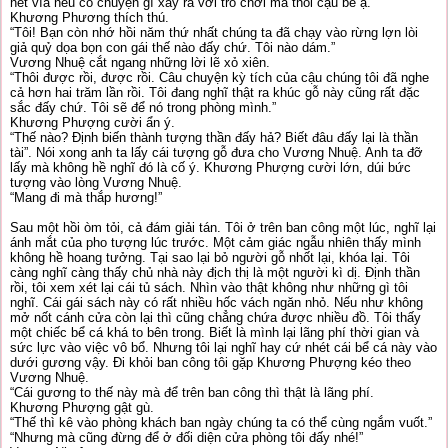
hết vía nếu có chuyện gì xảy ra với trò chơi mà thôi cậu bé ạ.”
Khương Phương thích thú.
“Tôi! Bạn còn nhớ hồi năm thứ nhất chúng ta đã chạy vào rừng lợn lòi
giả quỷ dọa bọn con gái thế nào đấy chứ. Tôi nào dám.”
Vương Nhuệ cắt ngang những lời lẽ xỏ xiên.
“Thôi được rồi, được rồi. Câu chuyện kỳ tích của cậu chúng tôi đã nghe
cả hơn hai trăm lần rồi. Tôi đang nghĩ thật ra khúc gỗ này cũng rất đặc
sắc đấy chứ. Tôi sẽ để nó trong phòng mình.”
Khương Phượng cười ẩn ý.
“Thế nào? Định biến thành tượng thần đấy hả? Biết đâu đấy lại là thần
tài”. Nói xong anh ta lấy cái tượng gỗ đưa cho Vương Nhuệ. Anh ta đỡ
lấy mà không hề nghĩ đó là cố ý. Khương Phượng cười lớn, dúi bức
tượng vào lòng Vương Nhuệ.
“Mang đi mà thắp hương!”
Sau một hồi òm tỏi, cả đám giải tán. Tôi ở trên ban công một lúc, nghĩ lại
ánh mắt của pho tượng lúc trước. Một cảm giác ngẫu nhiên thấy mình
không hề hoang tưởng. Tại sao lại bỏ người gỗ nhốt lại, khóa lại. Tôi
càng nghĩ càng thấy chủ nhà này địch thị là một người kì dị. Định thần
rồi, tôi xem xét lại cái tủ sách. Nhìn vào thật không như những gì tôi
nghĩ. Cái gái sách này có rất nhiều hốc vách ngăn nhỏ. Nếu như không
mở nốt cánh cửa còn lại thì cũng chẳng chứa được nhiều đồ. Tôi thấy
một chiếc bể cá khá to bên trong. Biết là mình lại lãng phí thời gian và
sức lực vào việc vô bổ. Nhưng tôi lại nghĩ hay cứ nhét cái bể cá này vào
dưới gương vậy. Đi khỏi ban công tôi gặp Khương Phượng kéo theo
Vương Nhuệ.
“Cái gương to thế này mà để trên ban công thì thật là lãng phí.
Khương Phượng gật gù.
“Thế thì kê vào phòng khách ban ngày chúng ta có thể cùng ngắm vuốt.”
“Nhưng mà cũng đừng để ở đối diện cửa phòng tôi đấy nhé!”