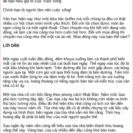
để bạn hiểu giá trị của “cuộc sống”.
Chính bạn là người làm nên cuộc sống!
Văn học hiện nay như môt bữa tiệc buffer mà mỗi chúng ta đều có thật
nhiều cơ hội chọn món mình yêu thích. Đối với tôi chọn được món ăn
ngon cũng là cả một nghệ thuật. Chọn chuyện ma khi tiết trời đang vào
đông, sẽ làm cái ma càng ma hơn cuốn hút hơn. Đối với mùa đông thì
chuyện ma cũng như thể một cái áo rét. Mùa đông này của bạn thế nào!?
LỜI DẪN
Một ngày cuối tuần đầu đông, đêm khuya xuống làm cả thành phố biến
mất cái vẻ ồn ào náo nhiệt của cái buổi ban ngày. Thế ngay vào lúc đó là
một bầu không khí lành lạnh. Trên đường đôi lúc mới gặp được vài bóng
người qua lại. Một cơn gió vút qua thổi tung đám lá bên đường. Trên trời
cao xanh thẳm lửng lơ vài đám mây lẻ loi. Ánh trăng mờ ảo soi xuống
rặng cây xa xa, loáng thoáng có tiếng người bàn tán về kiến trúc của căn
nhà cũ kĩ ấy.
Một tòa nhà cổ với bốn tầng theo phong cách Nhật Bản. Nấm mốc bao
phủ bức tường dày đặc. Các loại cây leo bò kín không còn nhận ra hình
thù bức tường nữa. Điều đó thể hiện khu nhà cũng có lịch sử lên đến
sáu bảy mươi năm rồi. Tòa nhà này đã cũ đi nhiều nhưng từ vật liệu xây
dựng và hình thức bên ngoài của tòa nhà vẫn nói lên rằng: Thời huy
hoàng đây ắt phải là biệt thự của một người quyền thế.
Sau ngần ấy năm nên cũng dễ hiểu sao tòa nhà biến thành khu hoang
vắng thế này. Vàng bạc của cải nhiều đến đâu cũng khó bảo toàn.