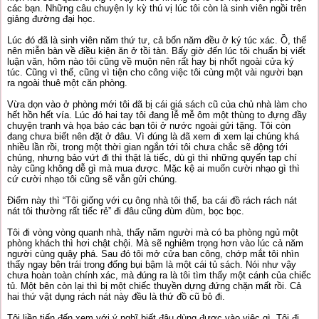
các bạn. Những câu chuyện ly kỳ thú vị lúc tôi còn là sinh viên ngồi trên
giảng đường đại học.
Lúc đó đã là sinh viên năm thứ tư, cả bốn năm đều ở ký túc xác. Ồ, thế
nên miễn bàn về điều kiện ăn ở tồi tàn. Bấy giờ đến lúc tôi chuẩn bị viết
luận văn, hôm nào tôi cũng về muộn nên rất hay bị nhốt ngoài cửa ký
túc. Cũng vì thế, cũng vì tiện cho công việc tôi cùng một vài người bạn
ra ngoài thuê một căn phòng.
Vừa dọn vào ở phòng mới tôi đã bị cái giá sách cũ của chủ nhà làm cho
hết hồn hết vía. Lúc đó hai tay tôi đang lễ mễ ôm một thùng to đựng đầy
chuyện tranh và họa báo các bạn tôi ở nước ngoài gửi tặng. Tôi còn
đang chưa biết nên đặt ở đâu. Vì đúng là đã xem đi xem lại chúng khá
nhiều lần rồi, trong một thời gian ngắn tới tôi chưa chắc sẽ động tới
chúng, nhưng bảo vứt đi thì thật là tiếc, dù gì thì những quyển tạp chí
này cũng không dễ gì mà mua được. Mặc kệ ai muốn cười nhạo gì thì
cứ cười nhạo tôi cũng sẽ vẫn gửi chúng.
Điểm này thì “Tôi giống với cụ ông nhà tôi thế, ba cái đồ rách rách nát
nát tôi thường rất tiếc rẻ” đi đâu cũng đùm đùm, bọc bọc.
Tôi đi vòng vòng quanh nhà, thấy năm người mà có ba phòng ngủ một
phòng khách thì hơi chật chội. Mà sẽ nghiêm trọng hơn vào lúc cả năm
người cùng quậy phá. Sau đó tôi mở cửa ban công, chớp mắt tôi nhìn
thấy ngay bên trái trong đống bụi bậm là một cái tủ sách. Nói như vậy
chưa hoàn toàn chính xác, mà đúng ra là tôi tìm thấy một cánh của chiếc
tủ. Một bên còn lại thì bị một chiếc thuyền dựng đứng chặn mất rồi. Cả
hai thứ vật dụng rách nát này đều là thứ đồ cũ bỏ đi.
Tôi liền tiến đến xem với ý nghĩ biết đâu dùng được vào việc gì. Tôi đi