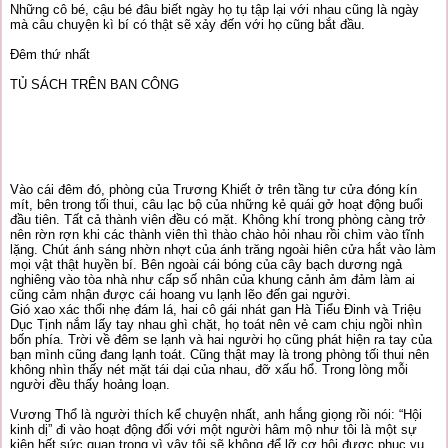
Những cô bé, cậu bé đâu biết ngày họ tụ tập lại với nhau cũng là ngày
mà câu chuyện kì bí có thật sẽ xảy đến với họ cũng bắt đầu.
Đêm thứ nhất
TỦ SÁCH TRÊN BAN CÔNG
Vào cái đêm đó, phòng của Trương Khiết ở trên tầng tư cửa đóng kín
mít, bên trong tối thui, câu lạc bộ của những kẻ quái gở hoạt động buổi
đầu tiên. Tất cả thành viên đều có mặt. Không khí trong phòng càng trở
nên rờn rợn khi các thành viên thì thào chào hỏi nhau rồi chìm vào tĩnh
lặng. Chút ánh sáng nhờn nhợt của ánh trăng ngoài hiên cửa hắt vào làm
mọi vật thật huyền bí. Bên ngoài cái bóng của cây bạch dương ngả
nghiêng vào tòa nhà như cấp số nhân của khung cảnh ảm đảm làm ai
cũng cảm nhận được cái hoang vu lạnh lẽo đến gai người.
Gió xao xác thổi nhẹ đám lá, hai cô gái nhát gan Hà Tiểu Đinh và Triệu
Dục Tịnh nắm lấy tay nhau ghì chặt, họ toát nên vẻ cam chịu ngồi nhìn
bốn phía. Trời về đêm se lạnh và hai người họ cũng phát hiện ra tay của
bạn mình cũng đang lạnh toát. Cũng thật may là trong phòng tối thui nên
không nhìn thấy nét mặt tái dại của nhau, đỡ xấu hổ. Trong lòng mỗi
người đều thấy hoảng loạn.
Vương Thổ là người thích kể chuyện nhất, anh hắng giọng rồi nói: “Hội
kinh dị” đi vào hoạt động đối với một người hâm mộ như tôi là một sự
kiện hết sức quan trọng vì vậy tôi sẽ không để lỡ cơ hội được phục vụ