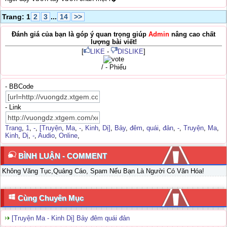
Trang: 1
2
3
...
14
>>
Đánh giá của bạn là góp ý quan trọng giúp
Admin
nâng cao chất
lượng bài viết!
[
LIKE
-
DISLIKE
]
/ - Phiếu
- BBCode
- Link
Trang
,
1
,
-
,
[Truyện
,
Ma
,
-
,
Kinh
,
Dị]
,
Bảy
,
đêm
,
quái
,
đản
,
-
,
Truyện
,
Ma
,
Kinh
,
Dị
,
-
,
Audio
,
Online
,
BÌNH LUẬN - COMMENT
Không Văng Tục,Quảng Cáo, Spam Nếu Bạn Là Người Có Văn Hóa!
Cùng Chuyên Mục
[Truyện Ma - Kinh Dị] Bảy đêm quái đản