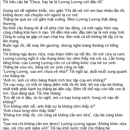
Tôi trêu cậu bé “Chưa, hay lại bị Lương Lương vứt đâu rồi”.
Giọng nói rất nghiêm khắc, tức giận “Chị đã nói với em bao nhiêu lần rồi,
không được nói chuyện với người lạ cơ mà”.
Thằng bé quá sợ cúi gằm mặt xuống. Nhìn Lương Lương thật đáng
thương.
Ra khỏi cầu thang tôi đi về phía chợ lao động, cả một ngày hôm nay
cũng chẳng khá hơn tí nào. Về đến nhà việc đầu tiên lại là mở máy tính.
Cũng hi vọng lại gặp cô bạn chat kia. Đợi mãi cả tối không hề tấy cô ta
lên mạng.
Buồn ngủ rồi, tắt máy lên giường, nhưng nghe loáng thoáng có tiếng
khóc.
Tôi không ngủ được nữa, máu thám hiểm lại nổi lên, tôi mở cửa ra xem.
Lương Lương ngồi ở cầu thang khóc lóc nhìn thấy mà xót xa. Lẫn trong
tiếng khóc của Lương Lương còn có cả tiếng khóc của trẻ sơ sinh.
Thằng bé vừa nín, tiếng trẻ sơ sinh cũng im bặt.
“Lương Lương, sao em chưa về nhà?” Tôi ngồi lại, đuổi muỗi xung quanh
cho thằng bé.
“Anh ơi, anh có nhìn bảng thành tích học tập của em không?”
Tôi cau mày, có mỗi tờ bàng điểm mất rồi thì thôi, bố mẹ cậu bé không
nhất thiết phải hành hạ thằng bé đến vậy. Đêm tối thế này còn bắt con đi
tìm. Quá đáng quá. Tôi nhẹ nhàng.
“Em để nó ở đâu, từ từ nghĩ, em có kẹp trong sách, trong vở nào đó
không?”
“Em không nhớ nổi, anh thật sự là không nhìn thấy à?”
“Anh chưa từng nhìn thấy thật!”
“Không tìm thấy rồi, chị cũng sẽ không cần em nữa”, cậu bé càng khóc
lớn.
“Sao mà chị không cần em được! Lương Lương ngoan. Không khóc nữa
nào, nói cho anh nghe với!” Tôi lau khô nước mắt cho thằng bé.