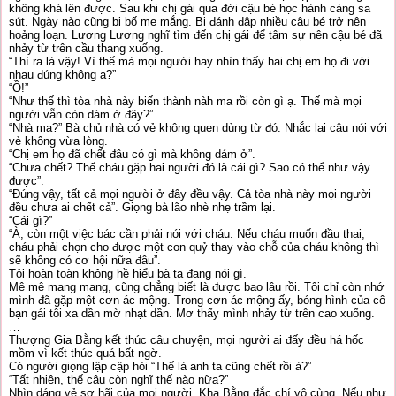
không khá lên được. Sau khi chị gái qua đời cậu bé học hành càng sa
sút. Ngày nào cũng bị bố mẹ mắng. Bị đánh đập nhiều cậu bé trở nên
hoảng loạn. Lương Lương nghĩ tìm đến chị gái để tâm sự nên cậu bé đã
nhảy từ trên cầu thang xuống.
“Thì ra là vậy! Vì thế mà mọi người hay nhìn thấy hai chị em họ đi với
nhau đúng không ạ?”
“Ồ!”
“Như thế thì tòa nhà này biến thành nàh ma rồi còn gì ạ. Thế mà mọi
người vẫn còn dám ở đây?”
“Nhà ma?” Bà chủ nhà có vẻ không quen dùng từ đó. Nhắc lại câu nói với
vẻ không vừa lòng.
“Chị em họ đã chết đâu có gì mà không dám ở”.
“Chưa chết? Thế cháu gặp hai người đó là cái gì? Sao có thể như vậy
được”.
“Đúng vậy, tất cả mọi người ở đây đều vậy. Cả tòa nhà này mọi người
đều chưa ai chết cả”. Giọng bà lão nhè nhẹ trầm lại.
“Cái gì?”
“À, còn một việc bác cần phải nói với cháu. Nếu cháu muốn đầu thai,
cháu phải chọn cho được một con quỷ thay vào chỗ của cháu không thì
sẽ không có cơ hội nữa đâu”.
Tôi hoàn toàn không hề hiểu bà ta đang nói gì.
Mê mê mang mang, cũng chẳng biết là được bao lâu rồi. Tôi chỉ còn nhớ
mình đã gặp một cơn ác mộng. Trong cơn ác mộng ấy, bóng hình của cô
bạn gái tôi xa dần mờ nhạt dần. Mơ thấy mình nhảy từ trên cao xuống.
…
Thượng Gia Bằng kết thúc câu chuyện, mọi người ai đấy đều há hốc
mồm vì kết thúc quá bất ngờ.
Có người giọng lập cập hỏi “Thế là anh ta cũng chết rồi à?”
“Tất nhiên, thế cậu còn nghĩ thế nào nữa?”
Nhìn dáng vẻ sợ hãi của mọi người. Kha Bằng đắc chí vô cùng. Nếu như