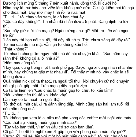
Dương lịch mùng 5 tháng 7 nên xuất hành, động thổ, kị cưới hỏi.
Hôm nay là thứ bảy chợ việc làm không mở cửa. Cơ hội kiếm hoi tôi ngủ
cho thỏa mắt. Dậy mở máy tính rồi ra rửa mặt.
“Ti…ti…” tôi chạy vào xem, là cô bạn chat ấy.
“Cậu có đấy không?”. Tin nhắn đã nhắn được 5 phút. Đang định trả lời
thì.
“Sao bây giờ mới lên mạng? Ngủ nướng chứ gì? Mặt trời lên đến ngọn
tre rồi”.
“Lần này thì bạn nói sai rồi, tôi dậy rất sớm. Trời chưa sáng đã dậy rồi”.
Tôi nói câu đó mà mặt vẫn lạn te không xấu hổ.
“Thật không?”
Tôi nhanh chóng tìm ngay một chủ đề nói chuyện khác. “Sao hôm nay
rảnh thế, không có ai ở nhà à?”
“Hôm nay cũng rỗi”.
“Hay quá, cùng trong một thành phố gặp được người cũng nhàn nhã như
mình, hay chúng ta gặp mặt nhau đi”. Tôi thấy mình nói vậy chắc là sẽ
không được.
Quả nhiên nick cô ta thaot1 ra ngoài tối thui. Nói chuyện cứ nói chuyện,
cần gì phải gặp mặt. Trên mạng đầy người đẹp.
Cô ta lại hiện lên “Cậu chắc là muốn gặp tôi chứ, tôi xấu lắm!”
“Nếu không tiện thì để khi khác vậy”.
Lần này cô ta thoát ra ngoài thật.
Tôi thở dài một cái, đi ra đánh răng tiếp. Mình cũng sắp hai lăm tuổi rồi
còn nôn nóng quá.
“Ti…ti…”
Tôi không qua xem là ai nữa mà pha xong cốc coffee mới ngồi vào máy.
“Cậu thật sự không muốn gặp mình sao?”
“Tùy vào bạn thôi, vì mình đâu có sợ gặp bạn đâu”.
Cô gái “Thế để tôi nghĩ xem đi gặp bạn với phong cách nào bây giờ?”
“Được rồi, tôi sẽ đến vơi một bộ mặt biến dạng vậy”, tôi gửi cho cô ta