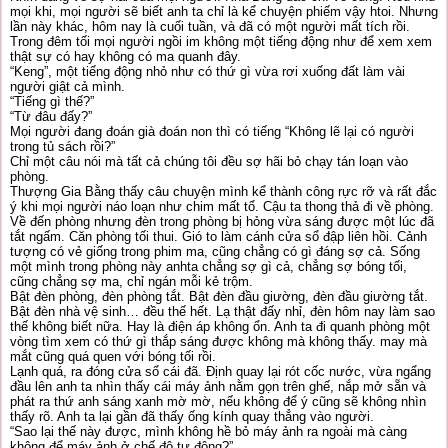
mọi khi, mọi người sẽ biết anh ta chỉ là kể chuyện phiếm vậy htoi. Nhưng
lần này khác, hôm nay là cuối tuần, và đã có một người mất tích rồi.
Trong đêm tối mọi người ngồi im không một tiếng động như để xem xem
thật sự có hay không có ma quanh đây.
“Keng”, một tiếng động nhỏ như có thứ gì vừa rơi xuống đất làm vài
người giật cả mình.
“Tiếng gì thế?”
“Từ đâu đấy?”
Mọi người đang đoán già đoán non thì có tiếng “Không lẽ lại có người
trong tủ sách rồi?”
Chỉ một câu nói mà tất cả chúng tôi đều sợ hãi bỏ chạy tán loạn vào
phòng.
Thượng Gia Bằng thấy câu chuyện mình kể thành công rực rỡ và rất đắc
ý khi mọi người náo loạn như chim mất tổ. Cậu ta thong thả đi về phòng.
Về đến phòng nhưng đèn trong phòng bị hỏng vừa sáng được một lúc đã
tắt ngấm. Căn phòng tối thui. Gió to làm cánh cửa sổ đập liên hồi. Cảnh
tượng có vẻ giống trong phim ma, cũng chẳng có gì đáng sợ cả. Sống
một mình trong phòng này anhta chẳng sợ gì cả, chẳng sợ bóng tối,
cũng chẳng sợ ma, chỉ ngán mỗi kẻ trộm.
Bật đèn phòng, đèn phòng tắt. Bật đèn đầu giường, đèn đầu giường tắt.
Bật đèn nhà vệ sinh… đều thế hết. Lạ thật đấy nhỉ, đèn hôm nay làm sao
thế không biết nữa. Hay là điện áp không ổn. Anh ta đi quanh phòng một
vòng tìm xem có thứ gì thắp sáng được không mà không thấy. may mà
mắt cũng quá quen với bóng tối rồi.
Lạnh quá, ra đóng cửa sổ cái đã. Định quay lại rót cốc nước, vừa ngẩng
đầu lên anh ta nhìn thấy cái máy ảnh nằm gọn trên ghế, nắp mở sẵn và
phát ra thứ anh sáng xanh mờ mờ, nếu không để ý cũng sẽ không nhìn
thấy rõ. Anh ta lại gần đã thấy ống kính quay thẳng vào người.
“Sao lại thế này được, mình không hề bỏ máy ảnh ra ngoài mà càng
không để máy ảnh ở chế độ tự động?”