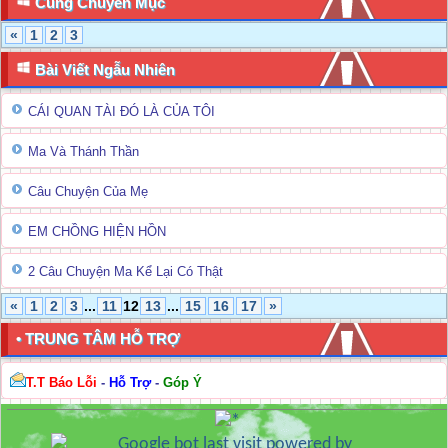
Cùng Chuyên Mục
«
1
2
3
Bài Viết Ngẫu Nhiên
CÁI QUAN TÀI ĐÓ LÀ CỦA TÔI
Ma Và Thánh Thần
Câu Chuyện Của Mẹ
EM CHỒNG HIỆN HỒN
2 Câu Chuyện Ma Kể Lại Có Thật
«
1
2
3
...
11
12
13
...
15
16
17
»
• TRUNG TÂM HỖ TRỢ
T.T Báo Lỗi
-
Hỗ Trợ
-
Góp Ý