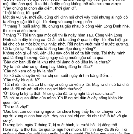
một tấm ảnh quỷ. Ít ra thì cô đấy cũng không thể xấu hơn ma được.
“Vậy chúng ta chọn địa điểm, thời gian đi”.
“Thật không, tốt quá!”
Một tin vui vẻ, mới đầu cũng chỉ định nói chơi vậy thôi nhưng ai ngờ cô
ta đồng ý gặp tôi thật. Tôi đang vô cùng hưng phấn.
“7 tháng 7, buổi sáng, 8h, chúng ta gặp nhau ở công viên Long Đình nhé,
thi xem ai đến trước.”
7 tháng 7? Tôi tính qua một cái thì là ngày hôm sau. Công viên Long
Đình cách đây không xa. Chắc cô ta cũng ở quanh đây. Tôi đặc biệt gửi
lại cho cô ta một bức thư nhắc nhở. Rồi ngắm vuốt một tí trước gương.
Cô ta gửi lại “Bạn chắc là đang làm đẹp đúng không?”
Không còn gì để nói, đến điều này còn bị cô ta bắt thóp. Tôi thấy mình
quả là đáng thương. Càng ngày càng muốn gặp cô ta quá.
“Bây giờ bạn đã tin là khu nhà tôi đang ở có điều kỳ lạ chưa?”
“Kỳ lạ thôi chứ có gì đáng hay không đáng tin đâu?”
“Cậu nói xem có gì kỳ lạ nào?”
Tôi kể câu chuyện về hai chị em suốt ngày đi tìm bảng điểm…
“Cậu thấy kỳ quái à?”
“Tất nhiên rồi, mà cả khu này ai cũng có vẻ sợ tôi. May ra chỉ có bà chủ
nhà là đối xử với tôi như người bình thường”.
“Ừ! Đúng là kỳ lạ thật. Nhưng cậu đã từng nghĩ là vì sao chưa?”
Tôi nói ra quan điểm của mình “Có lẽ người dân ở đây sống khép kín
quen rồi”.
“Thì ra là vậy!”
“Đặc biệt còn có những người tôi chưa từng thấy họ nói chuyện với
người xung quanh bao giờ. Hay như hai chị em đó như thể là trẻ vô gia
cư ý”.
Dương lịch, ngày 7 tháng 7, kị xuất hành, kị cưới hỏi, kị động thổ.
Hôm nay là thứ hai, tôi qua tôi ngủ hơi muộn, khi tỉnh dậy đã 8h rồi. Tôi
cuống cuồng rửa mặt thay quần áo đi ra ngoài. Dù hôm nay chợ việc làm