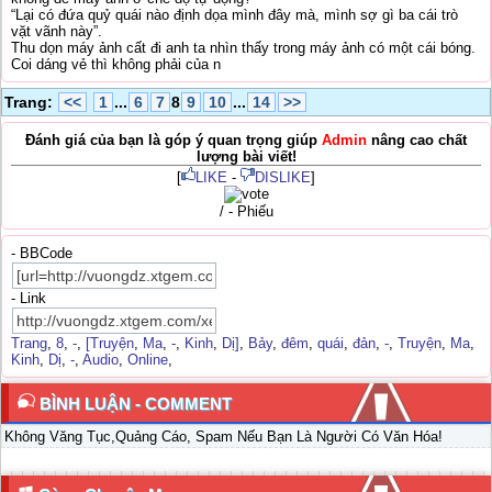
“Lại có đứa quỷ quái nào định dọa mình đây mà, mình sợ gì ba cái trò
vặt vãnh này”.
Thu dọn máy ảnh cất đi anh ta nhìn thấy trong máy ảnh có một cái bóng.
Coi dáng vẻ thì không phải của n
Trang:
<<
1
...
6
7
8
9
10
...
14
>>
Đánh giá của bạn là góp ý quan trọng giúp
Admin
nâng cao chất
lượng bài viết!
[
LIKE
-
DISLIKE
]
/ - Phiếu
- BBCode
- Link
Trang
,
8
,
-
,
[Truyện
,
Ma
,
-
,
Kinh
,
Dị]
,
Bảy
,
đêm
,
quái
,
đản
,
-
,
Truyện
,
Ma
,
Kinh
,
Dị
,
-
,
Audio
,
Online
,
BÌNH LUẬN - COMMENT
Không Văng Tục,Quảng Cáo, Spam Nếu Bạn Là Người Có Văn Hóa!