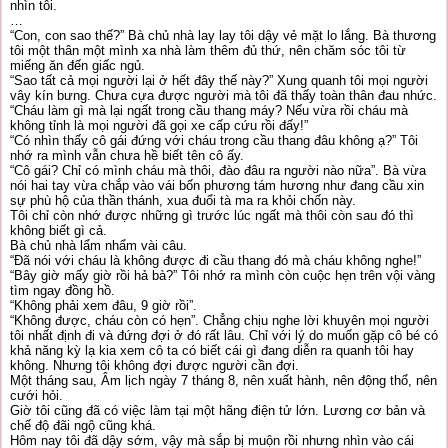
nhìn tôi.
…
“Con, con sao thế?” Bà chủ nhà lay lay tôi dậy vẻ mặt lo lắng. Bà thương
tôi một thân một mình xa nhà làm thêm đủ thứ, nên chăm sóc tôi từ
miếng ăn đến giấc ngủ.
“Sao tất cả mọi người lại ở hết đây thế này?” Xung quanh tôi mọi người
vây kín bưng. Chưa cựa được người mà tôi đã thấy toàn thân đau nhức.
“Cháu làm gì mà lại ngất trong cầu thang máy? Nếu vừa rồi cháu mà
không tỉnh là mọi người đã gọi xe cấp cứu rồi đấy!”
“Có nhìn thấy cô gái đứng với cháu trong cầu thang đâu không ạ?” Tôi
nhớ ra mình vẫn chưa hề biết tên cô ấy.
“Cô gái? Chỉ có mình cháu mà thôi, đào đâu ra người nào nữa”. Bà vừa
nói hai tay vừa chắp vào vái bốn phương tám hương như đang cầu xin
sự phù hộ của thần thánh, xua đuổi tà ma ra khỏi chốn này.
Tôi chỉ còn nhớ được những gì trước lúc ngất mà thôi còn sau đó thì
không biết gì cả.
Bà chủ nhà lẩm nhẩm vài câu.
“Đã nói với cháu là không được đi cầu thang đó mà cháu không nghe!”
“Bây giờ mấy giờ rồi hả bà?” Tôi nhớ ra mình còn cuộc hẹn trên vội vàng
tìm ngay đồng hồ.
“Không phải xem đâu, 9 giờ rồi”.
“Không được, cháu còn có hẹn”. Chẳng chịu nghe lời khuyên mọi người
tôi nhất định đi và đứng đợi ở đó rất lâu. Chỉ với lý do muốn gặp cô bé có
khả năng kỳ lạ kia xem cô ta có biết cái gì đang diễn ra quanh tôi hay
không. Nhưng tôi không đợi được người cần đợi.
Một tháng sau, Âm lịch ngày 7 tháng 8, nên xuất hành, nên động thổ, nên
cưới hỏi.
Giờ tôi cũng đã có việc làm tại một hãng điện tử lớn. Lương cơ bản và
chế độ đãi ngộ cũng khá.
Hôm nay tôi đã dậy sớm, vậy mà sắp bị muộn rồi nhưng nhìn vào cái