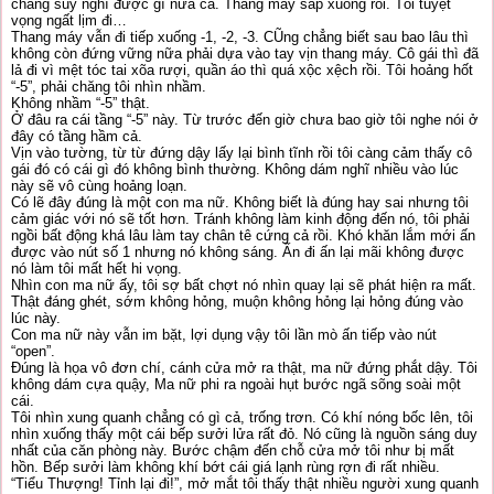
chẳng suy nghĩ được gì nữa cả. Thang máy sắp xuống rồi. Tôi tuyệt
vọng ngất lịm đi…
Thang máy vẫn đi tiếp xuống -1, -2, -3. CŨng chẳng biết sau bao lâu thì
không còn đứng vững nữa phải dựa vào tay vịn thang máy. Cô gái thì đã
lả đi vì mệt tóc tai xõa rượi, quần áo thì quá xộc xệch rồi. Tôi hoảng hốt
“-5”, phải chăng tôi nhìn nhầm.
Không nhầm “-5” thật.
Ở đâu ra cái tầng “-5” này. Từ trước đến giờ chưa bao giờ tôi nghe nói ở
đây có tầng hầm cả.
Vịn vào tường, từ từ đứng dậy lấy lại bình tĩnh rồi tôi càng cảm thấy cô
gái đó có cái gì đó không bình thường. Không dám nghĩ nhiều vào lúc
này sẽ vô cùng hoảng loạn.
Có lẽ đây đúng là một con ma nữ. Không biết là đúng hay sai nhưng tôi
cảm giác với nó sẽ tốt hơn. Tránh không làm kinh động đến nó, tôi phải
ngồi bất động khá lâu làm tay chân tê cứng cả rồi. Khó khăn lắm mới ấn
được vào nút số 1 nhưng nó không sáng. Ấn đi ấn lại mãi không được
nó làm tôi mất hết hi vọng.
Nhìn con ma nữ ấy, tôi sợ bất chợt nó nhìn quay lại sẽ phát hiện ra mất.
Thật đáng ghét, sớm không hỏng, muộn không hỏng lại hỏng đúng vào
lúc này.
Con ma nữ này vẫn im bặt, lợi dụng vậy tôi lần mò ấn tiếp vào nút
“open”.
Đúng là họa vô đơn chí, cánh cửa mở ra thật, ma nữ đứng phắt dậy. Tôi
không dám cựa quậy, Ma nữ phi ra ngoài hụt bước ngã sõng soài một
cái.
Tôi nhìn xung quanh chẳng có gì cả, trống trơn. Có khí nóng bốc lên, tôi
nhìn xuống thấy một cái bếp sưởi lửa rất đỏ. Nó cũng là nguồn sáng duy
nhất của căn phòng này. Bước chậm đến chỗ cửa mở tôi như bị mất
hồn. Bếp sưởi làm không khí bớt cái giá lạnh rùng rợn đi rất nhiều.
“Tiểu Thượng! Tỉnh lại đi!”, mở mắt tôi thấy thật nhiều người xung quanh