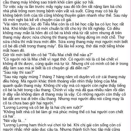
cầu thang máy không sao tránh khỏi cảm giác sợ hãi.
Từ việc xảy ra lần trước mấy ngày sau đó tôi ốm rất nặng làm bà chủ
nhà phải trông nom trong bệnh viện vất vả suốt. Cũng may có bà ấy
không bệnh tình của tôi cũng không thuyên giảm nhanh như thế. Sau này
tôi mới nghi bà kể về chuyện của cô gái.
“Vài năm trước, lúc đó Tiểu Mai còn là cô bé học cấp ba có lực học rất
khá. Khó khăn lắm cô mới chuẩn bị tốt cho kỳ thi tốt nghiệp. Có điều
không may mắn là hôm đó cô bé ra khỏi nhà từ rất sớm nhưng đi trên
thang máy được nửa chừng thì thang máy hỏng đứng im một chỗ. Thợ
sửa chữa thì mãi trưa mới đến. Sửa xong thang máy mọi người mới biết
cô bé đã chết trong thang máy”. Bà lão kể xong, thở dài một tiếng khóe
mắt hoen đỏ.
Giờ tôi mới biết tên cô bé “Tiểu Mai chết thế nào ạ?”
“Có người nói là Mai chết vì ngạt thở. Có người nói là cô bé chết vì
không đi thi được, cùng quẩn mà tự tử. Nhưng chỉ có mình cô bé ở trong
đấy làm sao mà ai biết là có chuyện gì đã diễn ra?”
“Sau này thì sao?”
“Sau này ngày mùng 7 tháng 7 hàng năm vô duyên vô cớ cái thang máy
đều hỏng. Mà người khác thỉnh thoảng vẫn nhìn thấy bóng của Mai
quanh quẩn thang máy. Không chỉ vậy mà có người còn nghe thấy tiếng
cô bé la hét trong cầu thang. Chính vì vậy mà đã qua nhiều năm rồi dân
ở đây vẫn không dám đi thang máy là vậy. Có những người còn thấy cô
bé dắt em trai đi trên cầu thang. Nhưng mọi người đều nói cũng may là
cô ta chưa bao giờ hại người.”
“Lương Lương và cô bé ấy là hai chị em ruột?”
“Không biết nhà cô bé làm gì mà phúc mỏng thế có hai người con chết
cả hai”.
“Nói vậy là…”
“Lương Lương ham thích vui chơi từ bé. Khi chị gái còn sống còn có
người nhắc nhở giáo dục cậu ta. Nhưng thành tích học tập mãi cũng