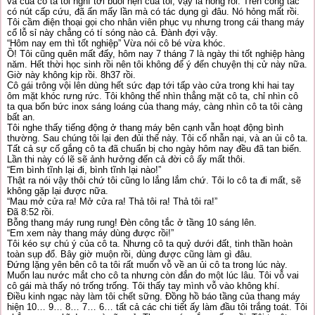
vã của cô ta tôi nghĩ tới buổi hẹn của tôi, vậy là hỏng rồi. Trên công tắc
có nút cấp cứu, đã ấn mấy lần mà có tác dụng gì đâu. Nó hỏng mất rồi.
Tôi cầm điện thoại gọi cho nhân viên phục vụ nhưng trong cái thang máy
cổ lỗ sỉ này chẳng có tí sóng nào cả. Đành đợi vậy.
“Hôm nay em thì tốt nghiệp” Vừa nói cô bé vừa khóc.
Ồ! Tôi cũng quên mất đấy, hôm nay 7 tháng 7 là ngày thi tốt nghiệp hàng
năm. Hết thời học sinh rồi nên tôi không để ý đến chuyện thị cử này nữa.
Giờ này không kịp rồi. 8h37 rồi.
Cô gái trông vội lên dùng hết sức đạp tới tấp vào cửa trong khi hai tay
ôm mặt khóc rưng rức. Tôi không thể nhìn thẳng mặt cô ta, chỉ nhìn cô
ta qua bốn bức inox sáng loáng của thang máy, càng nhìn cô ta tôi càng
bất an.
Tôi nghe thấy tiếng động ở thang máy bên cạnh vẫn hoạt động bình
thường. Sau chúng tôi lại đen đủi thế này. Tôi cố nhẫn nại, và an ủi cô ta.
Tất cả sự cố gắng cô ta đã chuẩn bị cho ngày hôm nay đều đã tan biến.
Lần thi này có lẽ sẽ ảnh hưởng đến cả đời cô ấy mất thôi.
“Em bình tĩnh lại đi, bình tĩnh lại nào!”
Thật ra nói vậy thôi chứ tôi cũng lo lắng lắm chứ. Tôi lo cô ta đi mất, sẽ
không gặp lại được nữa.
“Mau mở cửa ra! Mở cửa ra! Thả tôi ra! Thả tôi ra!”
Đã 8:52 rồi.
Bỗng thang máy rung rung! Đèn công tắc ở tầng 10 sáng lên.
“Em xem này thang máy dùng được rồi!”
Tôi kéo sự chú ý của cô ta. Nhưng cô ta quỷ dưới đất, tinh thần hoàn
toàn sụp đổ. Bây giờ muộn rồi, dùng được cũng làm gì đâu.
Đứng lặng yên bên cô ta tôi rất muốn vỗ về an ủi cô ta trong lúc này.
Muốn lau nước mắt cho cô ta nhưng còn đắn đo một lúc lâu. Tôi vỗ vai
cô gái mà thấy nó trống trống. Tôi thấy tay mình vỗ vào không khí.
Điều kinh ngạc này làm tôi chết sững. Đồng hồ báo tầng của thang máy
hiện 10… 9… 8… 7… 6… tất cả các chi tiết ấy làm đầu tôi trắng toát. Tôi