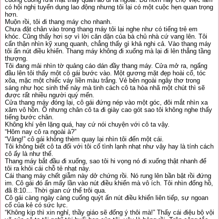
có hội nghị tuyển dụng lao động nhưng tôi lại có một cuộc hẹn quan trọng
hơn.
Muộn rồi, tôi đi thang máy cho nhanh.
Chưa đặt chân vào trong thang máy tôi lại nghe như có tiếng trẻ em
khóc. Cũng thấy hơi sợ vì lời căn dặn của bà chủ nhà cứ vang lên. Tôi
cẩn thận nhìn kỹ xung quanh, chẳng thấy gì khả nghi cả. Vào thang máy
tôi ấn nút điều khiển. Thang máy không đi xuống mà lại đi lên thẳng tầng
thượng.
Tôi đang mải nhìn tờ quảng cáo dán đầy thang máy. Cửa mở ra, ngẩng
đầu lên tôi thấy một cô gái bước vào. Một gương mặt đẹp hoài cổ, tóc
xõa, mặc một chiếc váy liền màu trắng. Vẻ bên ngoài ngây thơ trong
sáng như học sinh thế này mà tinh cách cô ta hòa nhã một chút thì sẽ
được rất nhiều người quý mến.
Cửa thang máy đóng lại, cô gái đứng nép vào một góc, đôi mắt nhìn xa
xăm vô hồn. Ồ nhưng chân cô ta đi giày cao gót sao tôi không nghe thấy
tiếng bước chân.
Không khí yên lặng quá, hay cứ nói chuyện với cô ta vậy.
“Hôm nay cô ra ngoài à?”
“Vâng!” cô gái không thèm quay lại nhìn tôi đến một cái.
Tôi không biết cô ta đối với tôi cố tình lạnh nhạt như vậy hay là tính cách
cô ấy là như thế.
Thang máy bắt đầu đi xuống, sao tôi hi vọng nó đi xuống thật nhanh để
tôi ra khỏi cái chỗ tẻ nhạt này.
Cái thang máy chết giẫm này dở chứng rồi. Nó rung lên bần bật rồi đứng
im. Cô gái đó ấn mấy lần vào nút điều khiển mà vô ích. Tôi nhìn đống hồ,
đã 8:10… Thời gian cứ thế trôi qua.
Cô gái càng ngày càng cuống quýt ấn nút điều khiển liên tiếp, sự ngoan
cố của kẻ có sức lực.
“Không kịp thì xin nghỉ, thầy giáo sẽ đống ý thôi mà!” Thấy cái điệu bộ vội