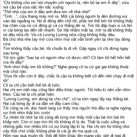
“Chị không cho em nói chuyện với người lạ, nên bỏ lại em ở đây”, vừa
nói cậu bé vừa nấc lên nấc xuống.
“Thế nhà của em ở đâu anh đưa em về nhà nhé!”
“Tinh…”, cửa thang máy mở ra. Một cái bóng người bị đèn đường soi
vào dài ngoằng ra. Nó di động đến chỗ tôi, phải nói thế bởi tôi không thấy
hai chân của nó cử động gì cả cứ thẳng đờ ra. Tim tôi đập loạn xị cả lên
vì cái bóng lao đến rất nhanh. Sợ hãi nhắm mắt lại, mở ra đã không thấy
nó đâu nữa rồi. Và cả Lương Lương nữa cũng không thấy đâu.
Bà chủ nhà nhẹ tay mở cửa nhìn mọi vật vẫn bình yên lại nhẹ tay đóng
cửa.
Tìm không thấy cậu bé, tôi chuẩn bị đi về. Gặp ngay cô chị đứng ngay
sau lưng.
Tôi tức giận “Sao lại có người như cô được nhỉ? Cô làm tôi hết hốn hết
vía rồi đấy!”
“Anh nhìn thấy em tôi không?” Nghe giọng cô ta cứ gai gai không thoải
mái chút nào.
“Vừa rồi vẫn còn ở đây, chắc là cậu ta không biết cô đến nên chạy đi mất
rồi”.
Cô ta chỉ cần biết thế bỏ đi luôn.
Hai chị em nàh này cũng lắm điều khác người. Tôi hiếu kì nên vẫn nhìn
theo. Cậu bé bị chị phát hiện.
“Lương Lương, em đứng lại cho chị!”, cô ta tóm ngay lấy tay thằng bé.
Hai cái bóng ấy đi xa dần vẻ đầy cam chịu.
Tôi cũng ra về, dọc hành lang cứ thấy mọi người thò đầu ra nghe ngóng
sự tình nhìn thật tức cười.
Tự nhiên tôi nhớ lại tôi cũng đã từng mơ thấy một cậu bé tìm bài thi
khắp nới. Còn vì sao tìm thì tôi không rõ lý do. Thật là cuộc sống và
những giấc mơ nhiều khi có sự trùng lặp kì lạ. Hai chị em họ trông như
vậy thôi chứ chắc không phải là cái gì đó ma quái cả.
Hôm nay quá muộn rồi, thôi để hôm khác lên mạng vậy, giờ đi ngủ đi.