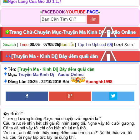
Ngôi Làng Của Gió 3D 1.1.7
»
FACEBOOK
-
YOUTUBE
-
PAGE
«
Trang Chủ
›
Chuyên Mục
›
Truyện Ma Kinh Dị - Audio Online
Search
|
Time:
00:06 - 07/08/26
|
Báo Lỗi
|
Tập Tin UpLoad
(0)
| Lượt Xem:
[Truyện Ma - Kinh Dị] Bảy đêm quái đản
Tên:
[Truyện Ma - Kinh Dị] Bảy đêm quái đản
Mục:
Truyện Ma Kinh Dị - Audio Online
Đăng Lúc 20:25 - 22/10/2016 Bởi
Vuonghh1998
�y đi rồi?”
“Lương Lương không được nói chuyện với người lạ.”
Cậu ra rụt rè nhìn hết chị gái rồi nhìn sang tôi. Nghe vậy tôi cười gượng.
Cô ta đã nói vậy tôi chỉ còn biết rút lui mà thôi.
“Anh ơi, anh đã nhìn thấy bảng điểm của em chưa?” Nó thì thào với tôi
vài câu rồi ngay lập tức lấy lại dũng khí.