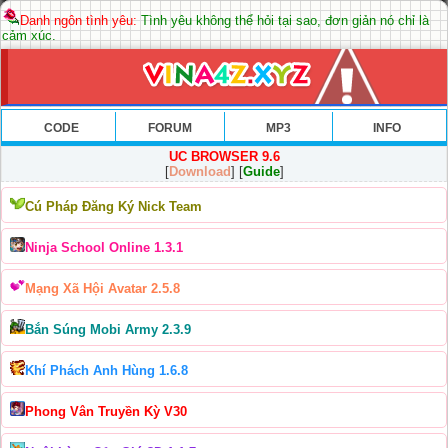
Danh ngôn tình yêu:
Tình yêu không thể hỏi tại sao, đơn giản nó chỉ là
cảm xúc.
CODE
FORUM
MP3
INFO
UC BROWSER 9.6
[
Download
] [
Guide
]
Cú Pháp Đăng Ký Nick Team
Ninja School Online 1.3.1
Mạng Xã Hội Avatar 2.5.8
Bắn Súng Mobi Army 2.3.9
Khí Phách Anh Hùng 1.6.8
Phong Vân Truyền Kỳ V30