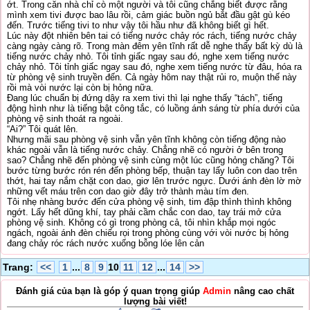
ớt. Trong căn nhà chỉ cò một người và tôi cũng chẳng biết được rằng
mình xem tivi được bao lâu rồi, cảm giác buồn ngủ bắt đầu gật gù kéo
đến. Trước tiếng tivi to như vậy tôi hầu như đã không biết gì hết.
Lúc này đột nhiên bên tai có tiếng nước chảy róc rách, tiếng nước chảy
càng ngày càng rõ. Trong màn đêm yên tĩnh rất dễ nghe thấy bất kỳ dù là
tiếng nước chảy nhỏ. Tôi tỉnh giấc ngay sau đó, nghe xem tiếng nước
chảy nhỏ. Tôi tỉnh giấc ngay sau đó, nghe xem tiếng nước từ đâu, hóa ra
từ phòng vệ sinh truyền đến. Cả ngày hôm nay thật rủi ro, muộn thế này
rồi mà vòi nước lại còn bị hỏng nữa.
Đang lúc chuẩn bị đứng dậy ra xem tivi thì lại nghe thấy “tách”, tiếng
động hình như là tiếng bật công tắc, có luồng ánh sáng từ phía dưới của
phòng vệ sinh thoát ra ngoài.
“Ai?” Tôi quát lên.
Nhưng mãi sau phòng vệ sinh vẫn yên tĩnh không còn tiếng động nào
khác ngoài vẫn là tiếng nước chảy. Chẳng nhẽ có người ở bên trong
sao? Chẳng nhẽ đến phòng vệ sinh cùng một lúc cũng hỏng chăng? Tôi
bước từng bước rón rén đến phòng bếp, thuận tay lấy luôn con dao trên
thớt, hai tay nắm chặt con dao, giơ lên trước ngực. Dưới ánh đèn lờ mờ
những vết máu trên con dao giờ đây trở thành màu tím đen.
Tôi nhẹ nhàng bước đến cửa phòng vệ sinh, tim đập thình thình không
ngớt. Lấy hết dũng khí, tay phải cầm chắc con dao, tay trái mở cửa
phòng vệ sinh. Không có gì trong phòng cả, tôi nhìn khắp mọi ngóc
ngách, ngoài ánh đèn chiếu rọi trong phòng cùng với vòi nước bị hỏng
đang chảy róc rách nước xuống bỗng lóe lên cản
Trang:
<<
1
...
8
9
10
11
12
...
14
>>
Đánh giá của bạn là góp ý quan trọng giúp
Admin
nâng cao chất
lượng bài viết!