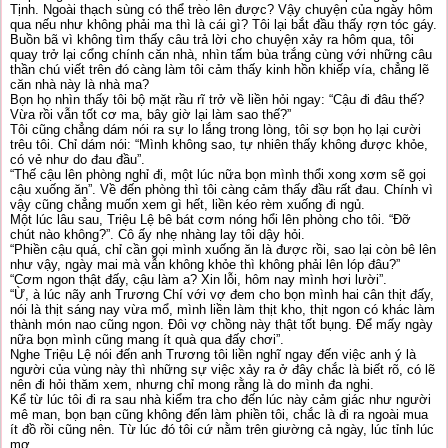
Tịnh. Ngoài thạch sùng có thể trèo lên được? Vậy chuyện của ngày hôm
qua nếu như không phải ma thì là cái gì? Tôi lại bắt đầu thấy rợn tóc gáy.
Buồn bã vì không tìm thấy câu trả lời cho chuyện xảy ra hôm qua, tôi
quay trở lại cổng chính căn nhà, nhìn tấm bùa trắng cùng với những câu
thần chú viết trên đó càng làm tôi cảm thấy kinh hồn khiếp vía, chẳng lẽ
căn nhà này là nhà ma?
Bọn họ nhìn thấy tôi bộ mặt rầu rĩ trở về liền hỏi ngay: “Cậu đi đâu thế?
Vừa rồi vẫn tốt cơ ma, bây giờ lại làm sao thế?”
Tôi cũng chẳng dám nói ra sự lo lắng trong lòng, tôi sợ bọn họ lại cười
trêu tôi. Chỉ dám nói: “Mình không sao, tự nhiên thấy không được khỏe,
có vẻ như do đau đầu”.
“Thế cậu lên phòng nghỉ đi, một lúc nữa bọn mình thổi xong xơm sẽ gọi
cậu xuống ăn”. Về đến phòng thì tôi càng cảm thấy đầu rất đau. Chính vì
vậy cũng chẳng muốn xem gì hết, liền kéo rèm xuống đi ngủ.
Một lúc lâu sau, Triệu Lệ bê bát cơm nóng hổi lên phòng cho tôi. “Đỡ
chút nào không?”. Cô ấy nhẹ nhàng lay tôi dậy hỏi.
“Phiền cậu quá, chỉ cần gọi mình xuống ăn là được rồi, sao lại còn bê lên
như vậy, ngày mai mà vẫn không khỏe thì không phải lên lóp đâu?”
“Cơm ngon thật đấy, cậu làm a? Xin lỗi, hôm nay mình hơi lười”.
“Ừ, à lúc nãy anh Trương Chí với vợ đem cho bọn mình hai cân thịt đấy,
nói là thịt sáng nay vừa mổ, mình liền làm thịt kho, thịt ngon có khác làm
thành món nao cũng ngon. Đôi vợ chồng này thật tốt bụng. Để mấy ngày
nữa bọn mình cũng mang ít quà qua đấy chơi”.
Nghe Triệu Lệ nói đến anh Trương tôi liền nghĩ ngay đến việc anh ý là
người của vùng này thì những sự việc xảy ra ở đây chắc là biết rõ, có lẽ
nên đi hỏi thăm xem, nhưng chỉ mong rằng là do mình đa nghi.
Kể từ lúc tôi đi ra sau nhà kiểm tra cho đến lúc này cảm giác như người
mê man, bọn bạn cũng không đến làm phiền tôi, chắc là đi ra ngoài mua
ít đồ rồi cũng nên. Từ lúc đó tôi cứ nằm trên giường cả ngày, lúc tỉnh lúc
mơ.