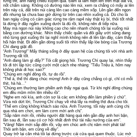
rừng tre, ánh nắng chiều xuyên qua. Đám lá làm hiện lên trên mặt đất và,
nốt chấm sáng. Không có đường nào lên núi, xem ra chẳng có mấy ai lên
trên này cả, đất trên núi càng lên cao càng mềm xốp. Lên gần đến ngọn
đồi nhưng lại chưa bao giờ đứng từ trên cao nhìn xuống cả. Dù cho là
ban ngày cũng có cảm giác rừng tre rậm rap4 này thật kỳ bí, thôi tốt nhất
là đứng ở đây ngắm xuống dưới là đủ rồi, không nên đi tiếp nữa.
May mà ngọn núi này không cao cho nên nhanh chóng tôi lại xuống núi
bằng con đường khác. Nhìn thấy chiếc quần và đôi giầy ướt sũng đang
nhỏ từng giọt xuống thì lại nghĩ mình không nên đi lên tận đây, cảm thấy
hối hận thật. Đi đến gần dòng suối tôi nhìn thấy lấp lóe bóng của Trương
Chí đang giặt đồ.
“Anh Trương!” Mấy tháng sống ở đây quan hệ của chúng tôi với nhà anh
Trương rất tốt.
“Anh đang làm gì đấy?” Tôi cất giọng hỏi. Trương Chí quay lại, nhìn thấy
tôi đi tới lập tức cũng cười một cách nhẹ nhàng: “Tiểu Triệu à, hôm nay
không phải đi học sao?”
“Chúng em nghỉ đông rồi, tự do rồi”.
“Thế à, thế thì đáng chúc mừng! Anh ở đây cũng chẳng có gì, chỉ có mỗi
thịt, hà hà…”
“Chúng em thường làm phiền anh thấy ngại quá. Từ khi nghỉ đông chúng
em đều mũm mĩm lên nhiều rồi”.
“Nghe em nói kìa, anh còn sợ là các em không đến làm phiền ý chứ”.
Vừa nói dứt lời, Trương Chí chạy về nhà lấy ra miếng thịt đưa cho tôi.
“Thế em cũng không khách sáo nữa. Anh Trương, tối này anh cùng chị
qua nhà em chơi, em làm cơm mời anh chị”.
“Sắp năm mới rồi, nhiều người đặt hàng quá nên gần đây anh hơi bận,
lần sau đi, lần sau có cơ hội nhất định thử tài nấu nướng của em”.
“Vâng! Năm mới sắp đến rồi, vậy em chúc anh chị năm mới phát tài!
Thôi anh bận, em cũng về đây”.
Quay trở lại căn nhà tôi lại đứng trước cái cửa quá quen thuộc. Lúc mở