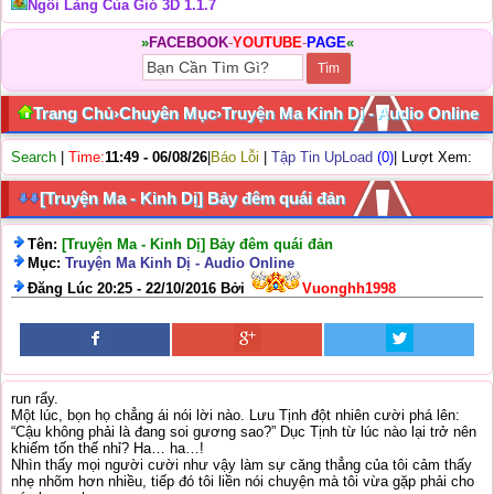
Ngôi Làng Của Gió 3D 1.1.7
»
FACEBOOK
-
YOUTUBE
-
PAGE
«
Trang Chủ
›
Chuyên Mục
›
Truyện Ma Kinh Dị - Audio Online
Search
|
Time:
11:49 - 06/08/26
|
Báo Lỗi
|
Tập Tin UpLoad
(0)
| Lượt Xem:
[Truyện Ma - Kinh Dị] Bảy đêm quái đản
Tên:
[Truyện Ma - Kinh Dị] Bảy đêm quái đản
Mục:
Truyện Ma Kinh Dị - Audio Online
Đăng Lúc 20:25 - 22/10/2016 Bởi
Vuonghh1998
run rẩy.
Một lúc, bọn họ chẳng ái nói lời nào. Lưu Tịnh đột nhiên cười phá lên:
“Cậu không phải là đang soi gương sao?” Dục Tịnh từ lúc nào lại trở nên
khiếm tốn thế nhỉ? Ha… ha…!
Nhìn thấy mọi người cười như vậy làm sự căng thẳng của tôi cảm thấy
nhẹ nhõm hơn nhiều, tiếp đó tôi liền nói chuyện mà tôi vừa gặp phải cho