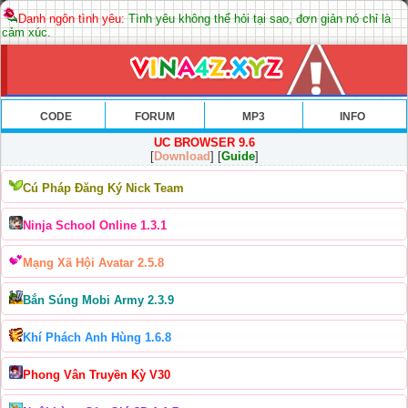
Danh ngôn tình yêu:
Tình yêu không thể hỏi tại sao, đơn giản nó chỉ là
cảm xúc.
CODE
FORUM
MP3
INFO
UC BROWSER 9.6
[
Download
] [
Guide
]
Cú Pháp Đăng Ký Nick Team
Ninja School Online 1.3.1
Mạng Xã Hội Avatar 2.5.8
Bắn Súng Mobi Army 2.3.9
Khí Phách Anh Hùng 1.6.8
Phong Vân Truyền Kỳ V30