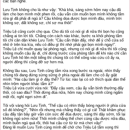
các bạn nghe.
Lưu Tịnh không cho là như vậy: “Khà khà, sáng sớm hôm nay cậu đã
làm cho bọn mình một phen rồi, cậu vẫn còn muốn bọn mình không tắm
rửa gì đã phải đi ngủ à? Cậu không dọa được bọn mình đâu, mình trời
không sợ, đất không sợ, chỉ sợ ma thôi!”
Triệu Lệ cũng cười cho qua. Cho dù tôi có nói gì đi nữa thì bọn họ cũng
chẳng ai tin lời tôi. Chẳng còn cách nào khác, bước ra khỏi phòng tắm
tôi chỉ căn dặn khéo Lưu Tịnh: “Cậu cẩn thận đấy, nhớ để ý chỗ cửa sổ
nhỏ ở trên kia kìa, nếu có điều gì thì nhớ phải gọi bọn mình ngay!”.
Triệu Lệ chỉ muốn quay lại phòng ngủ, nhưng có nói gì đi nữa thì tôi cũng
không muốn cậu ấy đi, chỉ đứng trước cửa phòng tắm để khi nào chỉ cần
Lưu Tịnh hô lên một tiếng thì chúng tôi có thể xông vào cứu cô ấy ra,
người đông thì cũng đỡ sợ hơn mà.
Không lâu sau, Lưu Tịnh cũng tắm rửa xong bước ra ngoài, nhìn thấy
chúng tôi đang đứng sừng sững ở phía ngoài đã làm cho cô ấy giật
mình: “Hai cậu làm gì ở đây thế? Từ lúc nào lại có sở thích quái đản thế
nhìn trộm người khác tắm à?”
Triệu Lệ vừa cười vừa nói: “Đấy cậu xem, cậu ấy vẫn bình thường đấy
thôi, có sao đâu? Thôi đừng đùa nữa, hôm nay chúng mình cũng ngấm
mệt rồi, nghỉ ngơi sớm đi”.
Tôi vội vàng hỏi Lưu Tịnh, “Thế cậu có nhìn thấy bóng người ở phía cửa
sổ đó không?”, “Nhìn rồi nhưng mà chẳng thấy có gì cả! Thật khâm phục
cậu đấy tận bây giờ vẫn còn sức để đùa được, sáng thì dậy sớm, tối lại
không ngủ sớm nữa! Thôi mình chẳng thể chơi cùng cậu được nữa đâu,
mình buồn ngủ quá rồi, thôi hai cậu cứ từ từ mà chơi vậy!”
Đáng lẽ muốn Lưu Tịnh cùng mình để chở cho Triệu Lệ tắm xong thì