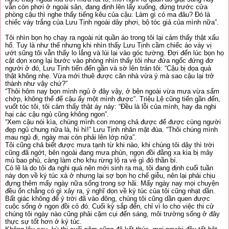
vẫn còn phơi ở ngoài sân, đang định lên lấy xuống, đứng trước cửa
phòng cậu thì nghe thấy tiếng kêu của cậu. Làm gì có ma đâu? Đó là
chiếc váy trắng của Lưu Tịnh ngoài dây phơi, bộ tóc giả của mình nữa”.
Tôi nhìn bọn họ chạy ra ngoài rút quần áo trong tôi lại cảm thấy thật xấu
hổ. Tuy là như thế nhưng khi nhìn thấy Lưu Tịnh cầm chiếc áo váy vị
ướt sũng tôi vẫn thấy lo lắng và lùi lại vào góc tường. Đợi đến lúc bọn họ
cật dọn xong lại bước vào phòng nhìn thấy tôi như đứa ngốc đứng đơ
người ở đó, Lưu Tịnh tiến đến gần và sờ lên trán tôi: “Cậu bị dọa quả
thật không nhẹ. Vừa mới thuê được căn nhà vừa ý mà sao cậu lại trở
thành như vậy chứ?”
“Thôi hôm nay bọn mình ngủ ở đây vậy, ở bên ngoài vừa mưa vừa sấm
chớp, không thể để cậu ấy một mình được”. Triệu Lệ cũng tiến gần đến,
vuốt tóc tôi, tôi cảm thấy thật áy náy: “Đều là lỗi của mình, hay đa nghi
hại các cậu ngủ cũng không ngon”.
“Xem cậu nói kìa, chúng mình con mong chả được để được cùng người
đẹp ngủ chung nữa là, hì hì!” Lưu Tịnh nhăn mặt đùa. “Thôi chúng mình
mau ngủ đi, ngày mai còn phải lên lớp nữa”.
Tôi cũng chả biết được mưa tạnh từ khi nào, khi chúng tôi dậy thì trời
cũng đã ngớt, bên ngoài đang mưa phùn, ngọn đồi đằng xa kia bị mây
mù bao phủ, càng làm cho khu rừng lộ ra vẻ gì đó thần bí.
Có lẽ là do tôi đa nghi quá nên mới sinh ra ma, tôi đang định cuối tuần
này dọn về ký túc xá ở nhưng lại sợ bọn họ chế giễu, nên lại phải chịu
đựng thêm mấy ngày nữa sống trong sợ hãi. Mấy ngày nay mọi chuyện
đều ổn chẳng có gì xảy ra, ý nghĩ dọn về ký túc của tôi cũng nhạt dần.
Bất giác không để ý trời đã vào đông, chúng tôi cũng dần quen được
cuộc sống ở ngọn đồi cỏ đó. Cuối kỳ sắp đến, chỉ vì lo cho việc thi cử
chúng tôi ngày nào cũng phải cặm cụi đến sáng, môi trường sống ở đây
thực sự tốt hơn ở ký túc.