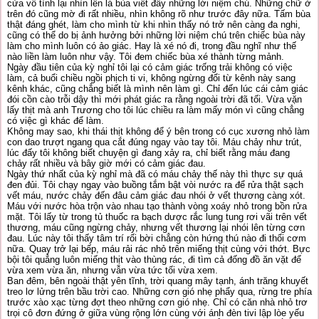
cửa vô tình lại nhìn lên lá bùa viết đầy những lời niệm chú. Những chữ ở
trên đó cũng mờ đi rất nhiều, nhìn không rõ như trước đây nữa. Tấm bùa
thật đáng ghét, làm cho mình từ khi nhìn thấy nó trở nên càng đa nghi,
cũng có thể do bị ảnh hưởng bởi những lời niệm chú trên chiếc bùa này
làm cho mình luôn có ảo giác. Hay là xé nó đi, trong đầu nghĩ như thế
nào liền làm luôn như vậy. Tôi đem chiếc bùa xé thành từng mảnh.
Ngày đầu tiên của kỳ nghỉ tôi lại có cảm giác trống trải không có việc
làm, cả buổi chiều ngồi phịch ti vi, không ngừng đổi từ kênh này sang
kênh khác, cũng chẳng biết là mình nên làm gì. Chỉ đến lúc cái cảm giác
đói cồn cào trỗi dậy thì mới phát giác ra rằng ngoài trời đã tối. Vừa vặn
lấy thịt mà anh Trương cho tôi lúc chiều ra làm mấy món vì cũng chẳng
có việc gì khác để làm.
Không may sao, khi thái thịt không để ý bên trong có cục xương nhỏ làm
con dao trượt ngang qua cắt đúng ngay vào tay tôi. Máu chảy như trút,
lúc đấy tôi không biết chuyện gì đang xảy ra, chỉ biết rằng máu đang
chảy rất nhiều và bây giờ mới có cảm giác đau.
Ngày thứ nhất của kỳ nghỉ mà đã có máu chảy thế này thì thực sự quá
đen đủi. Tôi chạy ngay vào buồng tắm bật vòi nước ra để rửa thật sạch
vết máu, nước chảy đến đâu cảm giác đau nhói ở vết thương càng xót.
Máu với nước hòa trộn vào nhau tạo thành vòng xoáy nhỏ trong bồn rửa
mặt. Tôi lấy từ trong tủ thuốc ra bạch dược rắc lung tung rơi vãi trên vết
thương, máu cũng ngừng chảy, nhưng vết thương lại nhói lên từng cơn
đau. Lúc này tôi thấy tâm trí rối bời chẳng còn hứng thú nào đi thổi cơm
nữa. Quay trở lại bếp, máu rải rác nhỏ trên miếng thịt cùng với thớt. Bực
bội tôi quẳng luôn miếng thịt vào thùng rác, đi tìm cả đống đồ ăn vặt để
vừa xem vừa ăn, nhưng vẫn vừa tức tối vừa xem.
Ban đêm, bên ngoài thật yên tĩnh, trời quang mây tạnh, ánh trăng khuyết
treo lơ lửng trên bầu trời cao. Những cơn gió nhẹ phẩy qua, rừng tre phía
trước xào xạc từng đợt theo những cơn gió nhẹ. Chỉ có căn nhà nhỏ trơ
trọi cô đơn đứng ở giữa vùng rộng lớn cùng với ánh đèn tivi lập lòe yếu