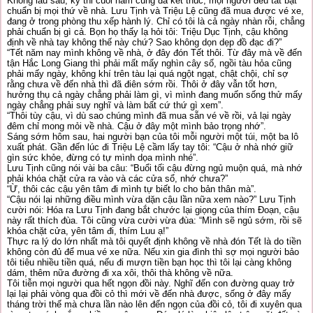
Không lâu sau, kỳ thi cuối năm cũng đã kết thúc, mọi người đều tất bật
chuẩn bị mọi thứ về nhà. Lưu Tịnh và Triệu Lệ cũng đã mua được vé xe,
đang ở trong phòng thu xếp hành lý. Chỉ có tôi là cả ngày nhàn rỗi, chẳng
phải chuẩn bị gì cả. Bọn họ thấy lạ hỏi tôi: Triệu Dục Tịnh, cậu không
định về nhà tay không thế này chứ? Sao không dọn dẹp đồ đạc đi?”
“Tết năm nay mình không về nhà, ở đây đón Tết thôi. Từ đây mà về đến
tận Hắc Long Giang thì phải mất mấy nghìn cây số, ngồi tàu hỏa cũng
phải mấy ngày, không khí trên tàu lại quá ngột ngạt, chật chội, chỉ sợ
rằng chưa về đến nhà thì đã điên sớm rồi. Thôi ở đây vẫn tốt hơn,
hưởng thụ cả ngày chẳng phải làm gì, vì mình đang muốn sống thử mấy
ngày chẳng phải suy nghĩ và làm bất cứ thứ gì xem”.
“Thôi tùy cậu, vì dù sao chúng mình đã mua sẵn vé về rồi, vả lại ngày
đêm chỉ mong mỏi về nhà. Cậu ở đây một mình bảo trọng nhớ”.
Sáng sớm hôm sau, hai người bạn của tôi mỗi người một túi, một ba lô
xuất phát. Gần đến lúc đi Triệu Lệ cầm lấy tay tôi: “Cậu ở nhà nhớ giữ
gìn sức khỏe, đừng có tự mình dọa mình nhé”.
Lưu Tịnh cũng nói vài ba câu: “Buổi tối cậu đừng ngủ muộn quá, mà nhớ
phải khóa chặt cửa ra vào và các cửa sổ, nhớ chưa?”
“Ừ, thôi các cậu yên tâm đi mình tự biết lo cho bản thân mà”.
“Cậu nói lại những điều mình vừa dặn cậu lần nữa xem nào?” Lưu Tịnh
cười nói: Hóa ra Lưu Tịnh đang bắt chước lại giọng của thím Đoạn, cậu
này rất thích đùa. Tôi cũng vừa cười vừa đùa: “Mình sẽ ngủ sớm, rồi sẽ
khóa chặt cửa, yên tâm đi, thím Luu ạ!”
Thực ra lý do lớn nhất mà tôi quyết định không về nhà đón Tết là do tiền
không còn đủ để mua vé xe nữa. Nếu xin gia đình thì sợ mọi người bảo
tôi tiêu nhiều tiền quá, nếu đi mượn tiền bạn học thì tôi lại càng không
dám, thêm nữa đường đi xa xôi, thôi thà không về nữa.
Tôi tiễn mọi người qua hết ngọn đồi này. Nghĩ đến con đường quay trở
lại lại phải vòng qua đồi cỏ thì mới về đến nhà được, sống ở đây mấy
tháng trời thế mà chưa lần nào lên đến ngọn của đồi cỏ, tôi đi xuyên qua