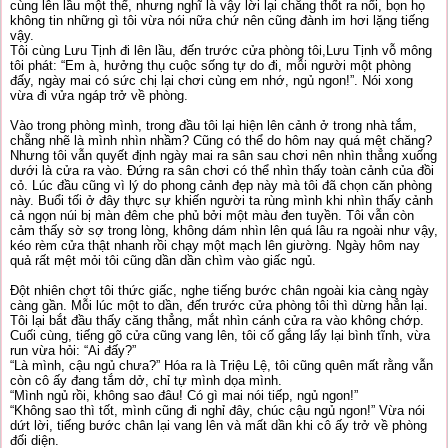
cùng lên lầu một thể, nhưng nghĩ là vậy lời lại chẳng thốt ra nổi, bọn họ
không tin những gì tôi vừa nói nữa chứ nên cũng đành im hơi lặng tiếng
vậy.
Tôi cùng Lưu Tịnh đi lên lầu, đến trước cửa phòng tôi,Lưu Tịnh vỗ mông
tôi phát: “Em à, hưởng thụ cuộc sống tự do đi, mỗi người một phòng
đấy, ngày mai có sức chị lại chơi cùng em nhớ, ngủ ngon!”. Nói xong
vừa đi vửa ngáp trở về phòng.
Vào trong phòng mình, trong đầu tôi lại hiện lên cảnh ở trong nhà tắm,
chẵng nhẽ là mình nhìn nhầm? Cũng có thể do hôm nay quá mệt chăng?
Nhưng tôi vẫn quyết định ngày mai ra sân sau chơi nên nhìn thẳng xuống
dưới là cửa ra vào. Đứng ra sân chơi có thể nhìn thấy toàn cảnh của đồi
cỏ. Lúc đầu cũng vì lý do phong cảnh đẹp này mà tôi đã chọn căn phòng
này. Buổi tối ở đây thực sự khiến người ta rùng mình khi nhìn thấy cảnh
cả ngọn núi bị màn đêm che phủ bởi một màu đen tuyền. Tôi vẫn còn
cảm thấy sờ sợ trong lòng, không dám nhìn lên quá lâu ra ngoài như vậy,
kéo rèm cửa thật nhanh rồi chạy một mạch lên giường. Ngày hôm nay
quả rất mệt mỏi tôi cũng dần dần chìm vào giấc ngủ.
Đột nhiên chợt tôi thức giấc, nghe tiếng bước chân ngoài kia càng ngày
càng gần. Mỗi lúc một to dần, đến trước cửa phòng tôi thì dừng hẳn lại.
Tôi lại bắt đầu thấy căng thẳng, mắt nhìn cánh cửa ra vào không chớp.
Cuối cùng, tiếng gõ cửa cũng vang lên, tôi cố gắng lấy lại bình tĩnh, vừa
run vừa hỏi: “Ai đấy?”
“Là mình, cậu ngủ chưa?” Hóa ra là Triệu Lệ, tôi cũng quên mất rằng vẫn
còn cô ấy đang tắm dở, chỉ tự mình dọa mình.
“Mình ngủ rồi, không sao đâu! Có gì mai nói tiếp, ngủ ngon!”
“Không sao thì tốt, mình cũng đi nghỉ đây, chúc cậu ngủ ngon!” Vừa nói
dứt lời, tiếng bước chân lại vang lên và mất dần khi cô ấy trở về phòng
đối diện.