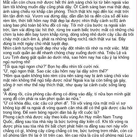
Mắt vẫn còn chưa mở được hết thì ánh sáng chói lọi từ bên ngoài vào
làm tôi không muốn dậy cũng phải dậy. Ồ! Cảnh sáng ban mai thật đẹp,
ánh sáng chiếu rọi khắp căn phòng. Thích thật khi ngủ đến lúc mặt trời
lên tận đỉnh núi. Vươn vai đứng dậy, dần dần bò ra đến cửa sổ để kéo
rèm lên, thời tiết hôm nay thật đẹp lại được nhìn thấy cảnh sc81 ánh
sáng bao phủ toàn bộ khu đồi cỏ này. Tôi mở cửa bước ra ngoài sân
trời, làm vài động tác hít thở, rừng tre xanh biếc trước mắt có những chú
chim lạ kéo đến bay lượn khắp rừng, dòng sông nhỏ dưới cây cầu đá trôi
chảy một cách êm ả, phát ra những tiếng roch1 rách thật vui tai. Đây
đúng là một ngày chủ nhật tuyệt đẹp.
Nhìn cảnh tưởng tuyệt đẹp như vậy đột nhiên tôi nhớ ra một việc. Mặt
xong xuôi quần áo để nhanh chóng chạy xuống dưới nhà. Triệu Lệ và
Lưu Tịnh đang giặt quần áo dưới nhà, sao hôm nay hai cậu ý lại không
ngủ nướng nhỉ!
“Tối qua ngủ ngon chứ?” Bọn họ đều nhìn tôi cười nói.
“Ừ, ngủ ngon thật. Sao các cậu hôm nay lại dậy sớm thế?”
“Hôm qua quên không kéo rèm cửa nên sáng nay bị ánh sáng chói vào
mặt nên không thể ngủ tiếp được nữa! Ngoài kia lại còn tiếng gà gáy,
sống ở nơi như thế này thích thật, như quay lại cảnh cuộc sống làng
quê”.
“À đúng rồi, cửa phòng cậu đừng có đóng vào đấy, tí nữa bọn mình giặt
xong đồ còn phải ra sân phơi quần áo nữa.”
“Ừ có khóa đâu, các cậu cứ phơi đi”. Tôi vội vàng rửa mặt mũi vì sợ
không kịp để ra ngoài đi vòng quanh căn nhà để có thể giải được câu hỏi
trong lòng. Để xem bóng người đàn bà ấy rốt cuộc là?
Phong cách nhà được xây theo kiểu vùng An Huy miền Nam Trung
Quốc, đằng sau tòa nhà này là bức tường dày kiên cố. Khi tôi vòng ra
được phía sau tòa nhà thì bất chợt phát hiện ra đằng sau nơi này vốn
chẳng có gì, không cây cũng chẳng có tre, bức tường trơn nhẳn, còn cử
sổ phòng tắm thì lại ở tít trên cao, lên cao nữa là cửa sổ phòng ngủ Lưu