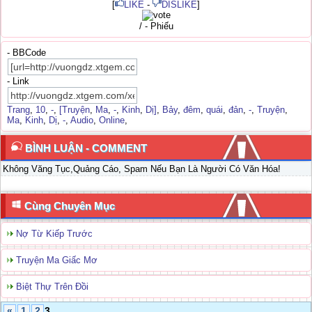
[
LIKE
-
DISLIKE
]
/ - Phiếu
- BBCode
- Link
Trang
,
10
,
-
,
[Truyện
,
Ma
,
-
,
Kinh
,
Dị]
,
Bảy
,
đêm
,
quái
,
đản
,
-
,
Truyện
,
Ma
,
Kinh
,
Dị
,
-
,
Audio
,
Online
,
BÌNH LUẬN - COMMENT
Không Văng Tục,Quảng Cáo, Spam Nếu Bạn Là Người Có Văn Hóa!
Cùng Chuyên Mục
Nợ Từ Kiếp Trước
Truyện Ma Giấc Mơ
Biệt Thự Trên Đồi
«
1
2
3