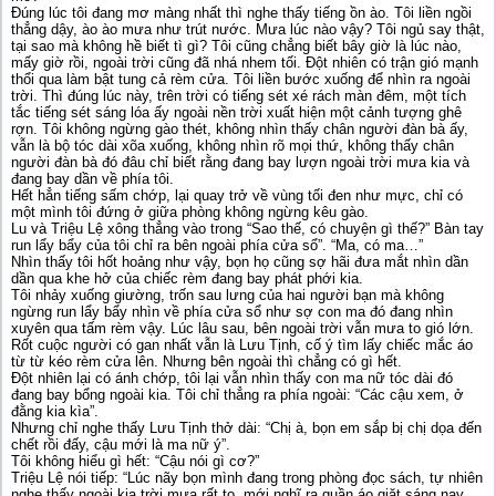
Đúng lúc tôi đang mơ màng nhất thì nghe thấy tiếng ồn ào. Tôi liền ngồi
thẳng dậy, ào ào mưa như trút nước. Mưa lúc nào vậy? Tôi ngủ say thật,
tại sao mà không hề biết tì gì? Tôi cũng chẳng biết bây giờ là lúc nào,
mấy giờ rồi, ngoài trời cũng đã nhá nhem tối. Đột nhiên có trận gió mạnh
thổi qua làm bật tung cả rèm cửa. Tôi liền bước xuống để nhìn ra ngoài
trời. Thì đúng lúc này, trên trời có tiếng sét xé rách màn đêm, một tích
tắc tiếng sét sáng lóa ấy ngoài nền trời xuất hiện một cảnh tượng ghê
rợn. Tôi không ngừng gào thét, không nhìn thấy chân người đàn bà ấy,
vẫn là bộ tóc dài xõa xuống, không nhìn rõ mọi thứ, không thấy chân
người đàn bà đó đâu chỉ biết rằng đang bay lượn ngoài trời mưa kia và
đang bay dần về phía tôi.
Hết hẳn tiếng sấm chớp, lại quay trở về vùng tối đen như mực, chỉ có
một mình tôi đứng ở giữa phòng không ngừng kêu gào.
Lu và Triệu Lệ xông thẳng vào trong “Sao thế, có chuyện gì thế?” Bàn tay
run lẩy bẩy của tôi chỉ ra bên ngoài phía cửa sổ”. “Ma, có ma…”
Nhìn thấy tôi hốt hoảng như vậy, bọn họ cũng sợ hãi đưa mắt nhìn dần
dần qua khe hở của chiếc rèm đang bay phát phới kia.
Tôi nhảy xuống giường, trốn sau lưng của hai người bạn mà không
ngừng run lẩy bẩy nhìn về phía cửa sổ như sợ con ma đó đang nhìn
xuyên qua tấm rèm vậy. Lúc lâu sau, bên ngoài trời vẫn mưa to gió lớn.
Rốt cuộc người có gan nhất vẫn là Lưu Tịnh, cố ý tìm lấy chiếc mắc áo
từ từ kéo rèm cửa lên. Nhưng bên ngoài thì chẳng có gì hết.
Đột nhiên lại có ánh chớp, tôi lại vẫn nhìn thấy con ma nữ tóc dài đó
đang bay bổng ngoài kia. Tôi chỉ thẳng ra phía ngoài: “Các cậu xem, ở
đằng kia kìa”.
Nhưng chỉ nghe thấy Lưu Tịnh thở dài: “Chị à, bọn em sắp bị chị dọa đến
chết rồi đấy, cậu mới là ma nữ ý”.
Tôi không hiểu gì hết: “Cậu nói gì cơ?”
Triệu Lệ nói tiếp: “Lúc nãy bọn mình đang trong phòng đọc sách, tự nhiên
nghe thấy ngoài kia trời mưa rất to, mới nghĩ ra quần áo giặt sáng nay