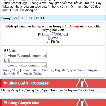
“Thời tiết thật đẹp”, không được, bây giờ tuyết mới bắt đầu rơi mà. Hay
“Mày áo khoác của em tươi quá!”, nhưng cô ta mặc màu trắng “Cô đẹp
quá!” Ồ,t ôi đều không nó
Trang:
<<
1
...
12
13
14
Đánh giá của bạn là góp ý quan trọng giúp
Admin
nâng cao chất
lượng bài viết!
[
LIKE
-
DISLIKE
]
/ - Phiếu
- BBCode
- Link
Trang
,
14
,
-
,
[Truyện
,
Ma
,
-
,
Kinh
,
Dị]
,
Bảy
,
đêm
,
quái
,
đản
,
-
,
Truyện
,
Ma
,
Kinh
,
Dị
,
-
,
Audio
,
Online
,
BÌNH LUẬN - COMMENT
Không Văng Tục,Quảng Cáo, Spam Nếu Bạn Là Người Có Văn Hóa!
Cùng Chuyên Mục