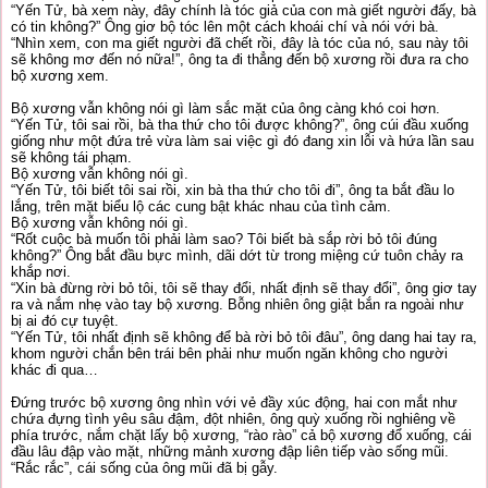
“Yến Tử, bà xem này, đây chính là tóc giả của con mà giết người đấy, bà
có tin không?” Ông giơ bộ tóc lên một cách khoái chí và nói với bà.
“Nhìn xem, con ma giết người đã chết rồi, đây là tóc của nó, sau này tôi
sẽ không mơ đến nó nữa!”, ông ta đi thẳng đến bộ xương rồi đưa ra cho
bộ xương xem.
Bộ xương vẫn không nói gì làm sắc mặt của ông càng khó coi hơn.
“Yến Tử, tôi sai rồi, bà tha thứ cho tôi được không?”, ông cúi đầu xuống
giống như một đứa trẻ vừa làm sai việc gì đó đang xin lỗi và hứa lần sau
sẽ không tái phạm.
Bộ xương vẫn không nói gì.
“Yến Tử, tôi biết tôi sai rồi, xin bà tha thứ cho tôi đi”, ông ta bắt đầu lo
lắng, trên mặt biểu lộ các cung bật khác nhau của tình cảm.
Bộ xương vẫn không nói gì.
“Rốt cuộc bà muốn tôi phải làm sao? Tôi biết bà sắp rời bỏ tôi đúng
không?” Ông bắt đầu bực mình, dãi dớt từ trong miệng cứ tuôn chảy ra
khắp nơi.
“Xin bà đừng rời bỏ tôi, tôi sẽ thay đổi, nhất định sẽ thay đổi”, ông giơ tay
ra và nắm nhẹ vào tay bộ xương. Bỗng nhiên ông giật bắn ra ngoài như
bị ai đó cự tuyệt.
“Yến Tử, tôi nhất định sẽ không để bà rời bỏ tôi đâu”, ông dang hai tay ra,
khom người chắn bên trái bên phải như muốn ngăn không cho người
khác đi qua…
Đứng trước bộ xương ông nhìn với vẻ đầy xúc động, hai con mắt như
chứa đựng tình yêu sâu đậm, đột nhiên, ông quỳ xuống rồi nghiêng về
phía trước, nắm chặt lấy bộ xương, “rào rào” cả bộ xương đổ xuống, cái
đầu lâu đập vào mặt, những mảnh xương đập liên tiếp vào sống mũi.
“Rắc rắc”, cái sống của ông mũi đã bị gẫy.