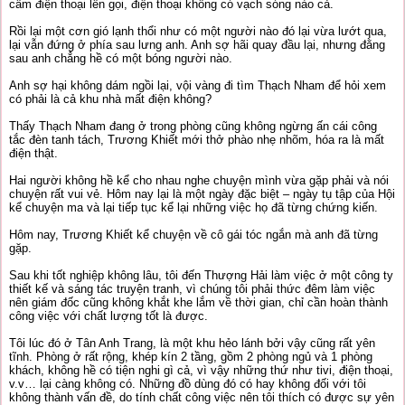
cầm điện thoại lên gọi, điện thoại không có vạch sóng nào cả.
Rồi lại một cơn gió lạnh thổi như có một người nào đó lại vừa lướt qua,
lại vẫn đứng ở phía sau lưng anh. Anh sợ hãi quay đầu lại, nhưng đằng
sau anh chẳng hề có một bóng người nào.
Anh sợ hại không dám ngồi lại, vội vàng đi tìm Thạch Nham để hỏi xem
có phải là cả khu nhà mất điện không?
Thấy Thạch Nham đang ở trong phòng cũng không ngừng ấn cái công
tắc đèn tanh tách, Trương Khiết mới thở phào nhẹ nhõm, hóa ra là mất
điện thật.
Hai người không hề kể cho nhau nghe chuyện mình vừa gặp phải và nói
chuyện rất vui vẻ. Hôm nay lại là một ngày đặc biệt – ngày tụ tập của Hội
kể chuyện ma và lại tiếp tục kể lại những việc họ đã từng chứng kiến.
Hôm nay, Trương Khiết kể chuyện về cô gái tóc ngắn mà anh đã từng
gặp.
Sau khi tốt nghiệp không lâu, tôi đến Thượng Hải làm việc ở một công ty
thiết kế và sáng tác truyện tranh, vì chúng tôi phải thức đêm làm việc
nên giám đốc cũng không khắt khe lắm về thời gian, chỉ cần hoàn thành
công việc với chất lượng tốt là được.
Tôi lúc đó ở Tân Anh Trang, là một khu hẻo lánh bởi vậy cũng rất yên
tĩnh. Phòng ở rất rộng, khép kín 2 tầng, gồm 2 phòng ngủ và 1 phòng
khách, không hề có tiện nghi gì cả, vì vậy những thứ như tivi, điện thoại,
v.v… lại càng không có. Những đồ dùng đó có hay không đối với tôi
không thành vấn đề, do tính chất công việc nên tôi thích có được sự yên