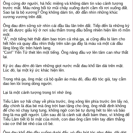
Ông cứng đơ người, há hốc miệng và không dám tin vào cảnh tượng
trước mắt. Máu nóng hổi từ mũi chảy xuống dưới cầm rồi rơi xuống đất.
Sao lại là bộ xương? Ông không dám tin, đờ đẫn nhìn những khúc
xương vương trên đất.
Ông đau đớn sững sờ nhìn cái đầu lâu lăn trên đất. Tiếp đến là những ký
ức đã được giấu kỹ ở nơi sâu thẳm trong đầu bỗng nhiên hiện lên rõ mồn
một.
“Á”, một tiếng hét thất đảm bao trùm cả nhà ga, ai cũng đều bị làm cho
hết hồn và quay đầu nhìn thấy trên sân ga đầy là máu và một cái đầu
lăng lông lốc trên hành lang.
“Con!” Yến Tử thét lên một tiếng. Ông nâng đầu vợ lên tâm can như thắt
lại.
Ký ức đau đớn đó làm những giọt nước mắt đau khổ lăn dài trên mặt.
Lúc đó, lại một ký ức khác hiện lên.
Trong nhà ga, ông mặc cả bộ quần áo màu đỏ, đầu đội tóc giả, tay cằm
dao len lỏi trong dòng người.
Lại là một cảnh tượng trong trí nhớ ông.
Tiểu Lâm sợ hãi chạy về phía trước, ông xông lên phía trước ôm lấy nó,
đây chính là đúa bé mà ông trời ban tặng cho ông, ông nhất định không
để cho nó chạy lung tung, không ngờ con bé tự dưng hét to lên và bảo
ông là ma giết người. Liền sau đó là cảnh sát đuổi bám theo, vì không để
Tiểu Lâm tiết lộ bí mật của mình, con dao ông cầm trên tay đâm thẳng
vào cơ thể bé nhỏ của cô bé.
Ông đau khổ đập đầu xuống dưới đấy, vò đầu bứt tóc như điên, dãi dớt