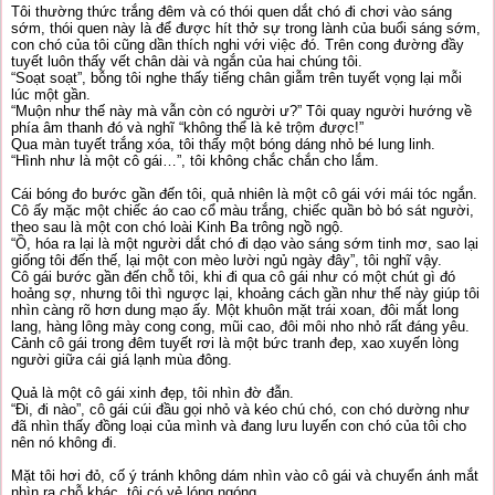
Tôi thường thức trắng đêm và có thói quen dắt chó đi chơi vào sáng
sớm, thói quen này là để được hít thở sự trong lành của buổi sáng sớm,
con chó của tôi cũng dần thích nghi với việc đó. Trên cong đường đầy
tuyết luôn thấy vết chân dài và ngắn của hai chúng tôi.
“Soạt soạt”, bỗng tôi nghe thấy tiếng chân giẫm trên tuyết vọng lại mỗi
lúc một gần.
“Muộn như thế này mà vẫn còn có người ư?” Tôi quay người hướng về
phía âm thanh đó và nghĩ “không thể là kẻ trộm được!”
Qua màn tuyết trắng xóa, tôi thấy một bóng dáng nhỏ bé lung linh.
“Hình như là một cô gái…”, tôi không chắc chắn cho lắm.
Cái bóng đo bước gần đến tôi, quả nhiên là một cô gái với mái tóc ngắn.
Cô ấy mặc một chiếc áo cao cổ màu trắng, chiếc quần bò bó sát người,
theo sau là một con chó loài Kinh Ba trông ngồ ngộ.
“Ồ, hóa ra lại là một người dắt chó đi dạo vào sáng sớm tinh mơ, sao lại
giống tôi đến thế, lại một con mèo lười ngủ ngày đây”, tôi nghĩ vậy.
Cô gái bước gần đến chỗ tôi, khi đi qua cô gái như có một chút gì đó
hoảng sợ, nhưng tôi thì ngược lại, khoảng cách gần như thế này giúp tôi
nhìn càng rõ hơn dung mạo ấy. Một khuôn mặt trái xoan, đôi mắt long
lang, hàng lông mày cong cong, mũi cao, đôi môi nho nhỏ rất đáng yêu.
Cảnh cô gái trong đêm tuyết rơi là một bức tranh đep, xao xuyến lòng
người giữa cái giá lạnh mùa đông.
Quả là một cô gái xinh đẹp, tôi nhìn đờ đẫn.
“Đi, đi nào”, cô gái cúi đầu gọi nhỏ và kéo chú chó, con chó dường như
đã nhìn thấy đồng loại của mình và đang lưu luyến con chó của tôi cho
nên nó không đi.
Mặt tôi hơi đỏ, cố ý tránh không dám nhìn vào cô gái và chuyển ánh mắt
nhìn ra chỗ khác, tôi có vẻ lóng ngóng.