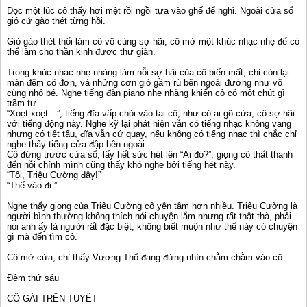
Đọc một lúc cô thấy hơi mệt rồi ngồi tựa vào ghế để nghỉ. Ngoài cửa sổ
gió cứ gào thét từng hồi.
Gió gào thét thổi làm cô vô cùng sợ hãi, cô mở một khúc nhạc nhẹ để có
thể làm cho thần kinh được thư giãn.
Trong khúc nhạc nhẹ nhàng làm nỗi sợ hãi của cô biến mất, chỉ còn lại
màn đêm cô đơn, và những cơn gió gầm rú bên ngoài đường như vô
cùng nhỏ bé. Nghe tiếng đàn piano nhẹ nhàng khiến cô có một chút gì
trầm tư.
“Xoẹt xoẹt…”, tiếng đĩa vấp chói vào tai cô, như có ai gõ cửa, cô sợ hãi
với tiếng động này. Nghe kỹ lại phát hiện vẫn có tiếng nhạc không vang
nhưng có tiết tấu, đĩa vẫn cứ quay, nếu không có tiếng nhạc thì chắc chỉ
nghe thấy tiếng cửa đập bên ngoài.
Cô đứng trước cửa sổ, lấy hết sức hét lên “Ai đó?”, giọng cô thất thanh
đến nỗi chính mình cũng thấy khó nghe bởi tiếng hét này.
“Tôi, Triệu Cường đây!”
“Thế vào đi.”
Nghe thấy giọng của Triệu Cường cô yên tâm hơn nhiều. Triệu Cường là
người bình thường không thích nói chuyện lắm nhưng rất thật thà, phải
nói anh ấy là người rất đặc biệt, không biết muộn như thế này có chuyện
gì mà đến tìm cô.
Cô mở cửa, chỉ thấy Vương Thổ đang đứng nhìn chằm chằm vào cô…
Đêm thứ sáu
CÔ GÁI TRÊN TUYẾT