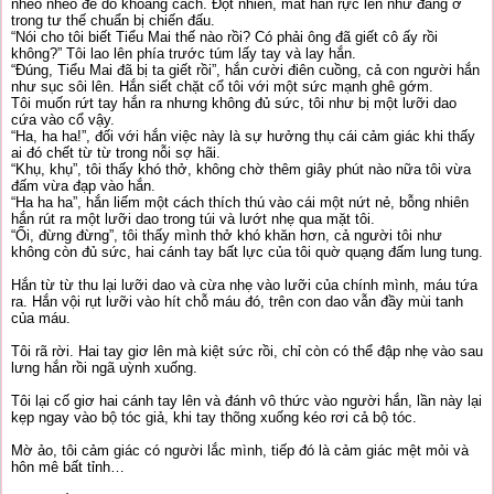
nheo nheo để do khoảng cách. Đột nhiên, mắt hắn rực lên như đang ở
trong tư thế chuẩn bị chiến đấu.
“Nói cho tôi biết Tiểu Mai thế nào rồi? Có phải ông đã giết cô ấy rồi
không?” Tôi lao lên phía trước túm lấy tay và lay hắn.
“Đúng, Tiểu Mai đã bị ta giết rồi”, hắn cười điên cuồng, cả con người hắn
như sục sôi lên. Hắn siết chặt cổ tôi với một sức mạnh ghê gớm.
Tôi muốn rứt tay hắn ra nhưng không đủ sức, tôi như bị một lưỡi dao
cứa vào cổ vậy.
“Ha, ha ha!”, đối với hắn việc này là sự hưởng thụ cái cảm giác khi thấy
ai đó chết từ từ trong nỗi sợ hãi.
“Khụ, khụ”, tôi thấy khó thở, không chờ thêm giây phút nào nữa tôi vừa
đấm vừa đạp vào hắn.
“Ha ha ha”, hắn liếm một cách thích thú vào cái một nứt nẻ, bỗng nhiên
hắn rút ra một lưỡi dao trong túi và lướt nhẹ qua mặt tôi.
“Ối, đừng đừng”, tôi thấy mình thở khó khăn hơn, cả người tôi như
không còn đủ sức, hai cánh tay bất lực của tôi quờ quạng đấm lung tung.
Hắn từ từ thu lại lưỡi dao và cừa nhẹ vào lưỡi của chính mình, máu tứa
ra. Hắn vội rụt lưỡi vào hít chỗ máu đó, trên con dao vẫn đầy mùi tanh
của máu.
Tôi rã rời. Hai tay giơ lên mà kiệt sức rồi, chỉ còn có thể đập nhẹ vào sau
lưng hắn rồi ngã uỳnh xuống.
Tôi lại cố giơ hai cánh tay lên và đánh vô thức vào người hắn, lần này lại
kẹp ngay vào bộ tóc giả, khi tay thõng xuống kéo rơi cả bộ tóc.
Mờ ảo, tôi cảm giác có người lắc mình, tiếp đó là cảm giác mệt mỏi và
hôn mê bất tỉnh…