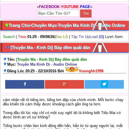
»
FACEBOOK
-
YOUTUBE
-
PAGE
«
Trang Chủ
›
Chuyên Mục
›
Truyện Ma Kinh Dị - Audio Online
Search
|
Time:
01:29 - 09/08/26
|
Báo Lỗi
|
Tập Tin UpLoad
(0)
| Lượt Xem:
[Truyện Ma - Kinh Dị] Bảy đêm quái đản
Tên:
[Truyện Ma - Kinh Dị] Bảy đêm quái đản
Mục:
Truyện Ma Kinh Dị - Audio Online
Đăng Lúc 20:25 - 22/10/2016 Bởi
Vuonghh1998
cảm nhận rất rõ tiếng tim, tiếng tim đập của chính mình. Mỗi bước chạy
đều khiến tôi cảm thấy được khoãng cách gần ông ta hơn.
Trong đầu tôi lúc này chỉ có một suy nghĩ đó là không biết Tiểu Mai có
được bình an vô sự không?
Tiếng bước chân làm kinh động đến hắn, hắn từ từ quay người lại, mắt