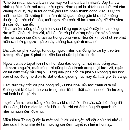
“Cho tôi mua nửa cái bánh loại này và hai cái bánh nhân”. Đấy tất cả
những lời mà tôi nói trong một ngày. Nhưng tôi lại thích như thế, chỉ cần
không bị quấy rầy là tôi có thể yên tâm hoàn thành công việc. Duy có
một thứ làm tôi không thích lắm đó là giao thông gần khu nhà không
thuận tiện một chút nào, mỗi ngày đều phải đi hơn một cây để đến siêu
thị gần đó mua đồ.
“Thật phiền, cũng chẳng hiểu sao những người già ở đây họ lại sống
được?”. Chân đi dép vải, tôi bê cốc cà phê đứng gần cửa sổ và nhìn
những người già đang tản bộ trong công viên. Nếu để ý một chút sẽ phát
hiện ra những người già ở đây chẳng bao giờ đi mua đồ.
Đặt cốc cà phê xuống, tôi quay người nhìn cái đồng hồ cũ kỹ treo trên
tường, đã 7 giờ 8 phút rồi, đến lúc chuẩn bị bữa tối rồi…
Ngoài cửa sổ tuyết rơi nhè nhẹ, đâu đâu cũng là một màu trắng xóa.
Tôi vươn người, cuối cùng thì cũng hoàn thành xong một bức vẽ, ngắm
kỹ lại cảm thấy rất ưng ý. Đứng dậy pha cốc cà phê và không quên ngó
vào chiếc đồng hồ điện tử đặt ở đầu giường, lúc này đã là 2 giờ 15 sáng.
Cầm trên tay cốc cà phê nóng hổi, đi nhè nhẹ đến mở cánh cửa sổ.
Không khí khô lạnh ập vào trong nhà, tôi hít thật sâu như cố tận hưởng
cái lạnh buốt giá đó.
Tuyết vẫn rơi phủ trắng xóa lên cả khu nhà ở, đèn các căn hộ cũng đã
tắt ngấm, không gian là một bầu u tối, chỉ có ánh sáng đỏ quạch từ
những ngọn đèn đường.
Miền Nam Trung Quốc là một nơi ít khi có tuyết, tôi dắt chú chó nhỏ đi
dạo quanh khu nhà để tận hưởng cái đêm tuyết rơi hiếm hoi này.