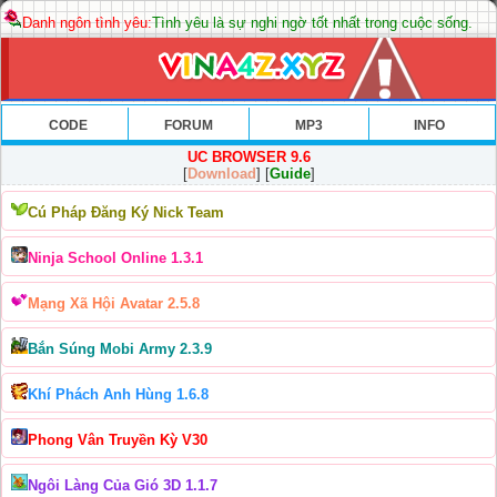
Danh ngôn tình yêu:
Tình yêu là sự nghi ngờ tốt nhất trong cuộc sống.
CODE
FORUM
MP3
INFO
UC BROWSER 9.6
[
Download
] [
Guide
]
Cú Pháp Đăng Ký Nick Team
Ninja School Online 1.3.1
Mạng Xã Hội Avatar 2.5.8
Bắn Súng Mobi Army 2.3.9
Khí Phách Anh Hùng 1.6.8
Phong Vân Truyền Kỳ V30
Ngôi Làng Của Gió 3D 1.1.7