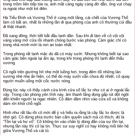
trong mồm liên tiếp tóe ra, ánh mắt càng ngày càng đờ đẫn, ông vụt chạy
ra ngoài như một kẻ điên.
Hà Tiểu Đình và Vương Thổ ở cùng một tầng, cái chết của Vương Thổ
làm cô bất an, nhất là những lần đi qua phòng của anh cô thường cúi đầu
đi thật nhanh.
Đã sang đông, thời tiết bắt đầu lạnh dần. Sau khi đi làm về cô vội vội
vàng vàng mở cửa rồi nhanh chóng bước vào phòng. Cảm giác chỉ có
trong nhà mình mới là nơi an toàn nhất.
Trong phòng rất lạnh mặc dù đã có máy sưởi. Nhưng không biết tại sao
cảm giác bên ngoài lại ấm áp, trong khi trong phòng thì lạnh đến thấu
xương.
Cô ngồi trên giường hít nhẹ một luồng hơi, trong đêm tối những làn
sương nhè nhẹ ẩn hiện, có thể do máy sưởi vẫn chưa đủ nhiệt, cô quay
người muốn uống một cốc nước nóng.
Đúng lúc này cô thấy cánh cửa kính cửa sổ lắc lư như có ai ở ngoài lắc
vậy. Trong căn phòng yên tĩnh này, âm thanh lắng đọng gấp rút đột ngột
đến khiến người ta ngạc nhiên. Cô đăm đăm nhìn vào cửa sổ và không
dám rời khỏi chỗ ngồi.
Hình như rất lâu rồi cô mới để ý và hiểu ra rằng lá cây lắc lư được là
nhờ gió. Cô dừng phía trước bàn cẩm quyển sách mà cô thích, đó là
“Tồn tại và hư vô”. Cô không tin vào chân lý đúng đắn của sự tồn tại,
nhưng lần này thì cô lại tin. Thực sự suy nghĩ có hay không mối liên hệ
giữa Vương Thổ và cái tủ.