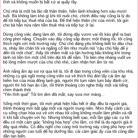
tĩnh và không muốn bị bất cứ ai quấy rầy.
Chủ nhà là một bà lão rất thân thiện, hiền lành khoảng hơn sáu mươi
tuổi. Bà không làm khó gì khi tôi nuôi chó, chình điều này cũng là lý do
để tôi tiếp tục thuê nhà của bà. Để thể hiện thiện chí của mình, tôi gửi
cho bà hẳn nửa năm tiền thuê nhà và tiếp tục ở lại.
Dừng công việc đang làm dở, tôi đứng dậy vươn vai rồi kéo ghế ra ban
công phơi nắng. Chuyển vào đây cũng sắp được một tháng rồi, tôi cũng
thích nghi với môi trường này. Chú chó đáng yêu không biết từ đâu chui
ra, nhảy lên chân tôi và ngẩng cổ lên như muốn nói “cậu chủ hãy để ý
đến tôi một chút”, thấy tôi nhắm mắt và tận hưởng bầu không khí trong
lành nó liền tìm một chỗ trên đùi tôi để nằm. Tôi bèn nhẹ nhàng vuốt ve
bộ lông mềm mượt của chú chó nhỏ, cảm nhận hơi ấm từ nó.
Ánh nắng ấm áp soi rọi qua kẽ lá, tôi đi dạo trong công viên của khu nhà,
những cụ già ngồi trong công viên vui vẻ thích thú đón lấy cái ấm áp
hiếm hoi của mùa đông lạnh giá, người thì tụm năm tụm bảy đánh cờ,
người thì hỏi han ân cần, rồi thỉnh thoảng còn nghe thấy một vài tiếng
chim thánh thót.
“Yên tĩnh quá!” Tôi lim dim đôi mắt, say sưa mơ màng…
Sống một thời gian, tôi mới phát hiện hầu hết ở đây đều là người già,
thỉnh thoảng mới bắt gặp một vài người trung niên. Nhìn thấy cảnh các
cụ sống chan hòa vui vẻ với nhau tôi cũng không muốn làm phiền và rất
ít khi bắt chuyện với họ. Nhưng không biết sao, mỗi lần gặp các cụ tôi
đều có một cảm giác “không hòa hợp” cho lắm, có thể là do người già ở
đây quá nhiều. Có điều nghĩ cho cùng môi trường này cũng phù hợp với
những người cao tuổi để họ dưỡng lão, cái cảm giác ấy của tôi cũng dần
dần tan biến.