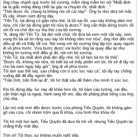
ông chạy nhạnh quỳ trước bộ xương, mắm răng mắm lợi nói “Nhất định
lại là giấc mộng đáng chết lại gây ra chuyện rồi, nhất định…”
“Thôi được rồi, chúng ta không nói về cái này!”. Ông ta như đứa trẻ mắc
lỗi vậy, khúm núm đứng dậy.
“Yến Tử, bà đừng có giận nữa nhé, là tôi sai rồi, sau này không dám mơ
nữa, chỉ cần bà đừng giận tôi nữa là được?” ông cẩn thận đứng trước rồi
xin lỗi và chờ đợi sự tha thứ của bộ xương.
“A, đúng rồi! Yến Tử, bà đợi một chút, tôi đưa bà xem một vật này, xem
xong thì bà sẽ tin rằng sau này tôi không nằm mơ nữa”, ông nhớ đến một
điều gì đó và thấy rất vui. Nói xong với bộ xương ông lập tức quay người
đi về phía trước. Vừa bước được vài bước ông lại quay đầu lại như
không tin tưởng một điều gì đó, nói với bộ xương.
“Yến Tử, bà nhất định phải đợi đấy nhé, tôi sẽ làm bà tin tôi thôi”.
“Được rồi, không nói nữa, tôi biết bà sẽ thấy phiền với tôi, tôi sẽ đi lấy nó
cho bà xem ngay bây giờ”, ông đi về phía trước.
Tôi làm sao thế này, sao chẳng còn tí sức lực nào cả”, tôi lấy tay chống
xuống đất để đầy người lên.
“Trấn tĩnh, trấn tĩnh lại đi”, tôi hít thật sâu để thêm cho mình ít sức lực.
Khi tôi đứng dậy, lúc này đã khỏe hơn rồi, tôi bám vào tường, cái đầu
cẩn thận ngó ra ngoài, hành lang tối om, đâu đó phảng phát tiếng của ông
chủ nhà.
Lần mò mãi mới đến được trước cửa phòng Tiểu Quyên, tôi không gám
gõ vào cửa, chỉ nhòm trộm qua lỗ khóa, cửa hình như khóa rồi.
Tôi hít một hơi lạnh, Tiểu Quyên đã đưa tôi trở về, nhưng Tiểu Quyên lại
chẳng thấy mặt đâu.
Trời ơi! Tôi thực sự không muốn nghĩ tiếp.