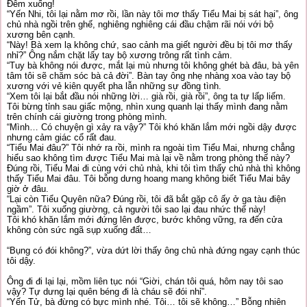
Đêm xuống!
“Yến Nhi, tôi lại nằm mơ rồi, lần này tôi mơ thấy Tiểu Mai bị sát hại”, ông
chủ nhà ngồi trên ghế, nghiêng nghiêng cái đầu chậm rãi nói với bộ
xương bên cạnh.
“Này! Bà xem lạ không chứ, sao cảnh ma giết người đều bị tôi mơ thấy
nhỉ?” Ông nắm chặt lấy tay bộ xương trông rất tình cảm.
“Tuy bà không nói được, mắt lại mù nhưng tôi không ghét bà đâu, bà yên
tâm tôi sẽ chăm sóc bà cả đời”. Bàn tay ông nhẹ nhàng xoa vào tay bộ
xương với vẻ kiên quyết pha lẫn những sự đồng tình.
“Xem tôi lại bắt đầu nói những lời… già rồi, già rồi”, ông ta tự lấp liếm.
Tôi bừng tỉnh sau giấc mộng, nhìn xung quanh lại thấy mình đang nằm
trên chính cái giường trong phòng mình.
“Mình… Có chuyện gì xảy ra vậy?” Tôi khó khăn lắm mới ngồi dậy được
nhưng cảm giác cổ rất đau.
“Tiểu Mai đâu?” Tôi nhớ ra rồi, mình ra ngoài tìm Tiểu Mai, nhưng chẳng
hiểu sao không tìm được Tiểu Mai mà lại về nằm trong phòng thế này?
Đúng rồi, Tiểu Mai đi cùng với chủ nhà, khi tôi tìm thấy chủ nhà thì không
thấy Tiểu Mai đâu. Tôi bỗng dưng hoang mang không biết Tiểu Mai bây
giờ ở đâu.
“Lại còn Tiểu Quyên nữa? Đúng rồi, tôi đã bắt gặp cô ấy ở ga tàu điện
ngầm”. Tôi xuống giường, cả người tôi sao lại đau nhức thế này!
Tôi khó khăn lắm mới đứng lên được, bước không vững, ra đến cửa
không còn sức ngã sụp xuống đất…
“Bụng có đói không?”, vừa dứt lời thấy ông chủ nhà đứng ngay cạnh thúc
tôi dậy.
Ông đi đi lại lại, mồm liên tục nói “Giời, chán tôi quá, hôm nay tôi sao
vậy? Tự dưng lại quên béng đi là cháu sẽ đói nhỉ”.
“Yến Tử, bà đừng có bực mình nhé. Tôi… tôi sẽ không…” Bỗng nhiên