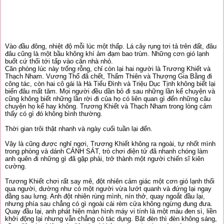
Vào đầu đông, nhiệt độ mỗi lúc một thấp. Lá cây rụng tơi tả trên đất, đâu
đâu cũng là một bầu không khí ảm đạm bao trùm. Những cơn gió lạnh
buốt cứ thổi tới tấp vào căn nhà nhỏ.
Căn phòng lúc này trống rỗng, chỉ còn lại hai người là Trương Khiết và
Thạch Nham. Vương Thổ đã chết, Thẩm Thiên và Thượng Gia Bằng đi
công tác, còn hai cô gái là Hà Tiểu Đình và Triệu Dục Tịnh không biết lại
biến đâu mất tăm. Mọi người đều dần bỏ đi sau những lần kể chuyện và
cũng không biết những lần rời đi của họ có liên quan gì đến những câu
chuyện họ kể hay không. Trương Khiết và Thạch Nham trong lòng cảm
thấy có gì đó không bình thường.
Thời gian trôi thật nhanh và ngày cuối tuần lại đến.
Vậy là cũng được nghỉ ngơi, Trương Khiết không ra ngoài, tự nhốt mình
trong phòng và dánh CẢNH SÁT, trò chơi điện tử đã nhanh chóng làm
anh quên đi những gì đã gặp phải, trở thành một người chiến sĩ kiên
cường.
Trương Khiết chơi rất say mê, đột nhiên cảm giác một cơn gió lạnh thổi
qua người, dường như có một người vừa lướt quanh và đứng lại ngay
đằng sau lưng. Anh đột nhiên rùng mình, nín thở, quay ngoắt đầu lại,
nhưng phía sau chẳng có gì ngoài cái rèm cửa không ngừng đung đưa.
Quay đầu lại, anh phát hiện màn hình máy vi tính là một màu đen sì, liền
khởi động lại nhưng vẫn chẳng có tác dụng. Bật đèn thì đèn không sáng,