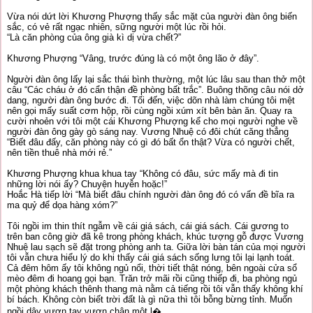
Vừa nói dứt lời Khương Phượng thấy sắc mặt của người đàn ông biến
sắc, có vẻ rất ngạc nhiên, sững người một lúc rồi hỏi.
“Là căn phòng của ông già kì dị vừa chết?”
Khương Phượng “Vâng, trước đúng là có một ông lão ở đây”.
Người đàn ông lấy lại sắc thái bình thường, một lúc lâu sau than thở một
câu “Các cháu ở đó cẩn thận đề phòng bất trắc”. Buông thõng câu nói dở
dang, người đàn ông bước đi. Tối đến, việc dõn nhà làm chúng tôi mệt
nên gọi mấy suất cơm hộp, rồi cùng ngồi xúm xít bên bàn ăn. Quay ra
cười nhoẻn với tôi một cái Khương Phượng kể cho mọi người nghe về
người đàn ông gày gò sáng nay. Vương Nhuệ có đôi chút căng thẳng
“Biết đâu đấy, căn phòng này có gì đó bất ổn thật? Vừa có người chết,
nên tiền thuê nhà mới rẻ.”
Khương Phượng khua khua tay “Không có đâu, sức mấy mà đi tin
những lời nói ấy? Chuyện huyễn hoặc!”
Hoắc Hà tiếp lời “Mà biết đâu chính người đàn ông đó có vấn đề bĩa ra
ma quỷ để dọa hàng xóm?”
Tôi ngồi im thin thít ngẫm về cái giá sách, cái giá sách. Cái gương to
trên ban công giờ đã kê trong phòng khách, khúc tượng gỗ được Vương
Nhuệ lau sạch sẽ đặt trong phòng anh ta. Giữa lời bàn tán của mọi người
tôi vẫn chưa hiểu lý do khi thấy cái giá sách sống lưng tôi lại lạnh toát.
Cả đêm hôm ấy tôi không ngủ nổi, thời tiết thật nóng, bên ngoài cửa sổ
mèo đêm đi hoang gọi bạn. Trăn trở mãi rồi cũng thiếp đi, ba phòng ngủ
một phòng khách thênh thang mà nằm cả tiếng rồi tôi vẫn thấy không khí
bí bách. Không còn biết trời đất là gì nữa thì tôi bỗng bừng tỉnh. Muốn
ngồi dậy vươn tay vươn chân một l�