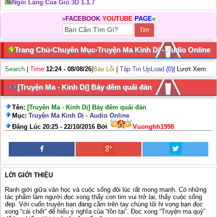
Ngôi Làng Của Gió 3D 1.1.7
»
FACEBOOK
-
YOUTUBE
-
PAGE
«
Trang Chủ
›
Chuyên Mục
›
Truyện Ma Kinh Dị - Audio Online
Search
|
Time:
12:24 - 08/08/26
|
Báo Lỗi
|
Tập Tin UpLoad
(0)
| Lượt Xem:
[Truyện Ma - Kinh Dị] Bảy đêm quái đản
Tên:
[Truyện Ma - Kinh Dị] Bảy đêm quái đản
Mục:
Truyện Ma Kinh Dị - Audio Online
Đăng Lúc 20:25 - 22/10/2016 Bởi
Vuonghh1998
LỜI GIỚI THIỆU
Ranh giới giữa văn học và cuộc sống đôi lúc rất mong manh. Có những
tác phẩm làm người đọc xong thấy con tim vui trở lại, thấy cuộc sống
đẹp. Với cuốn truyện bạn đang cầm trên tay chúng tôi hi vọng bạn đọc
xong “cái chết” để hiểu ý nghĩa của “tồn tại”. Đọc xong “Truyện ma quỷ”