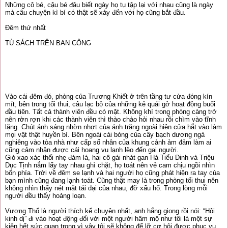
Những cô bé, cậu bé đâu biết ngày họ tụ tập lại với nhau cũng là ngày
mà câu chuyện kì bí có thật sẽ xảy đến với họ cũng bắt đầu.
Đêm thứ nhất
TỦ SÁCH TRÊN BAN CÔNG
Vào cái đêm đó, phòng của Trương Khiết ở trên tầng tư cửa đóng kín
mít, bên trong tối thui, câu lạc bộ của những kẻ quái gở hoạt động buổi
đầu tiên. Tất cả thành viên đều có mặt. Không khí trong phòng càng trở
nên rờn rợn khi các thành viên thì thào chào hỏi nhau rồi chìm vào tĩnh
lặng. Chút ánh sáng nhờn nhợt của ánh trăng ngoài hiên cửa hắt vào làm
mọi vật thật huyền bí. Bên ngoài cái bóng của cây bạch dương ngả
nghiêng vào tòa nhà như cấp số nhân của khung cảnh ảm đảm làm ai
cũng cảm nhận được cái hoang vu lạnh lẽo đến gai người.
Gió xao xác thổi nhẹ đám lá, hai cô gái nhát gan Hà Tiểu Đinh và Triệu
Dục Tịnh nắm lấy tay nhau ghì chặt, họ toát nên vẻ cam chịu ngồi nhìn
bốn phía. Trời về đêm se lạnh và hai người họ cũng phát hiện ra tay của
bạn mình cũng đang lạnh toát. Cũng thật may là trong phòng tối thui nên
không nhìn thấy nét mặt tái dại của nhau, đỡ xấu hổ. Trong lòng mỗi
người đều thấy hoảng loạn.
Vương Thổ là người thích kể chuyện nhất, anh hắng giọng rồi nói: “Hội
kinh dị” đi vào hoạt động đối với một người hâm mộ như tôi là một sự
kiện hết sức quan trọng vì vậy tôi sẽ không để lỡ cơ hội được phục vụ