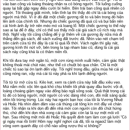
vào ban công và loáng thoáng nhận ra có bóng người. Tôi luống cuống
quay lại bắt gặp ngay điệu cười bí hiểm. Bên trái ban công quả nhiên có
người. Tôi thoáng giật mình, trấn tĩnh lại thì thấy đó chỉ là cái bóng của
người mà thôi. Vì ở đó đặt một chiếc gương rất to và bên trong đó hiện
lên ảnh của chính tôi. Nhưng do chiếc gương đã quá cũ và bụi bẩn nên
cái hình ảnh ấy trở nên méo mó và loang lổ. Một chiếc gương to thế này
sao ai lại để ở đây, chỉ có thể soi thấy mỗi cái giá sách cũ rích này mà
thôi. Nghĩ vậy tôi cũng chẳng để ý gì thêm về cái gương ấy nữa mà đi
thẳng đến giá sách, để sách xuống đất trước đã. Nhìn vào nét chạm trổ
trên cánh cửa tủ thì đây là cái tủ quá lỗi thời. Vách ngăn thì gãy nát,
gương kính thì nứt vỡ, bên trong la tạp nham báo cũ, đúng là cái giá
sách này cũng khá là có thâm niên rồi.
Khi tôi đưa tay mở ngăn tủ, một cơn rùng mình xuất hiện, cảm giác thật
không thoải mái chút nào, như thể có chuột bò qua chân. Chỉ là một
chiếc tủ sao lại ớn lạnh đến vậy. Tôi nghĩ trong đầu, giữa mùa hè cái gì
cũng nóng ran, vậy mà cái tủ này phả ra khí lạnh điếng người.
Tôi từ từ mở cửa tủ. Kẽo kẹt, xem ra cánh cửa này bắt đầu xiêu vẹo.
Mùi nắm mốc xộc lên quá khó chịu khiến tôi phải quay đầu bước vội đi,
loáng choáng giậm ngay vào đống báo ngã sõng soài. Quả thật trong cái
tủ đó có bóng người, một người có vóc dáng nhỏ con, đôi mắt sáng quắc
nhìn tôi trừng trừng. Lúc này hai người bạn học của tôi là Vương Nhuệ
và Hoắc Hà nhìn đăm đăm vào cái thùng cát tông kín mít đầy vẻ chán
nản. Tôi nhận ra khi dọn đồ đến nhà mới con người còn đôi chút hứng
thú, chứ đến khi dọn nhà xong cái cảm giác còn lại là sự mệt mỏi vô
hạn. Sau những mệt mỏi đó Hoắc Hà quyết định tạm làm con gà lười “Có
gì ngày mai rồi tính! Hôm nay nghĩ nghơi cái đã, tối ra ngaoi2 làm một
vòng xem quanh đây có chỗ nào uống rượu thú vị không?”