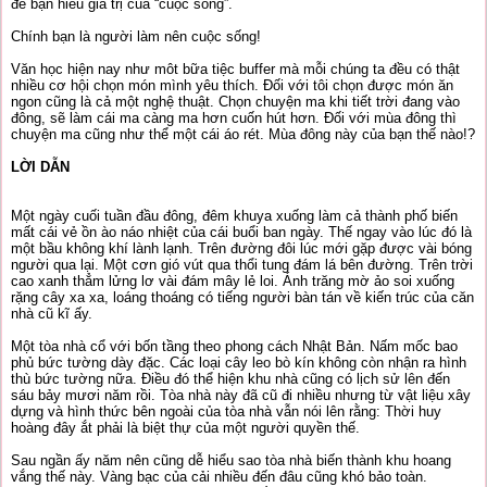
để bạn hiểu giá trị của “cuộc sống”.
Chính bạn là người làm nên cuộc sống!
Văn học hiện nay như môt bữa tiệc buffer mà mỗi chúng ta đều có thật
nhiều cơ hội chọn món mình yêu thích. Đối với tôi chọn được món ăn
ngon cũng là cả một nghệ thuật. Chọn chuyện ma khi tiết trời đang vào
đông, sẽ làm cái ma càng ma hơn cuốn hút hơn. Đối với mùa đông thì
chuyện ma cũng như thể một cái áo rét. Mùa đông này của bạn thế nào!?
LỜI DẪN
Một ngày cuối tuần đầu đông, đêm khuya xuống làm cả thành phố biến
mất cái vẻ ồn ào náo nhiệt của cái buổi ban ngày. Thế ngay vào lúc đó là
một bầu không khí lành lạnh. Trên đường đôi lúc mới gặp được vài bóng
người qua lại. Một cơn gió vút qua thổi tung đám lá bên đường. Trên trời
cao xanh thẳm lửng lơ vài đám mây lẻ loi. Ánh trăng mờ ảo soi xuống
rặng cây xa xa, loáng thoáng có tiếng người bàn tán về kiến trúc của căn
nhà cũ kĩ ấy.
Một tòa nhà cổ với bốn tầng theo phong cách Nhật Bản. Nấm mốc bao
phủ bức tường dày đặc. Các loại cây leo bò kín không còn nhận ra hình
thù bức tường nữa. Điều đó thể hiện khu nhà cũng có lịch sử lên đến
sáu bảy mươi năm rồi. Tòa nhà này đã cũ đi nhiều nhưng từ vật liệu xây
dựng và hình thức bên ngoài của tòa nhà vẫn nói lên rằng: Thời huy
hoàng đây ắt phải là biệt thự của một người quyền thế.
Sau ngần ấy năm nên cũng dễ hiểu sao tòa nhà biến thành khu hoang
vắng thế này. Vàng bạc của cải nhiều đến đâu cũng khó bảo toàn.