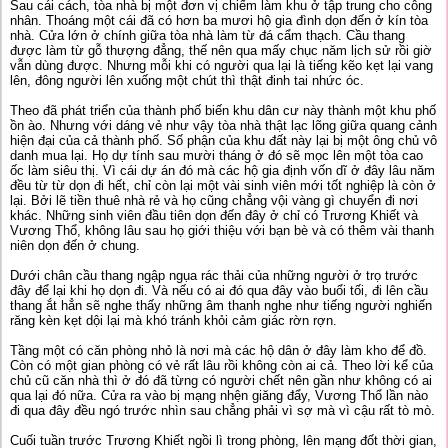
Sau cái cách, tòa nhà bị một đơn vị chiếm làm khu ở tập trung cho công
nhân. Thoáng một cái đã có hơn ba mươi hộ gia đình dọn đến ở kín tòa
nhà. Cửa lớn ở chính giữa tòa nhà làm từ đá cẩm thạch. Cầu thang
được làm từ gỗ thượng đẳng, thế nên qua mấy chục năm lịch sử rồi giờ
vẫn dùng được. Nhưng mỗi khi có người qua lại là tiếng kẽo kẹt lại vang
lên, đông người lên xuống một chút thì thật đinh tai nhức óc.
Theo đã phát triển của thành phố biến khu dân cư này thành một khu phố
ồn ào. Nhưng với dáng vẻ như vậy tòa nhà thật lạc lõng giữa quang cảnh
hiện đại của cả thành phố. Số phận của khu đất này lại bị một ông chủ vô
danh mua lại. Họ dự tính sau mười tháng ở đó sẽ mọc lên một tòa cao
ốc làm siêu thị. Vì cái dự án đó mà các hộ gia định vốn dĩ ở đây lâu năm
đều từ từ dọn đi hết, chỉ còn lại một vài sinh viên mới tốt nghiệp là còn ở
lại. Bởi lẽ tiền thuê nhà rẻ và họ cũng chẳng vội vàng gì chuyển đi nơi
khác. Những sinh viên đầu tiên dọn đến đây ở chỉ có Trương Khiết và
Vương Thổ, không lâu sau họ giới thiệu với bạn bè và có thêm vài thanh
niên dọn đến ở chung.
Dưới chân cầu thang ngập ngụa rác thải của những người ở trọ trước
đây để lại khi họ dọn đi. Và nếu có ai đó qua đây vào buổi tối, đi lên cầu
thang ắt hẳn sẽ nghe thấy những âm thanh nghe như tiếng người nghiến
răng kèn kẹt dội lại mà khó tránh khỏi cảm giác rờn rợn.
Tầng một có căn phòng nhỏ là nơi mà các hộ dân ở đây làm kho để đồ.
Còn có một gian phòng có vẻ rất lâu rồi không còn ai cả. Theo lời kể của
chủ cũ căn nhà thì ở đó đã từng có người chết nên gần như không có ai
qua lại đó nữa. Cửa ra vào bị mạng nhện giăng đẩy, Vương Thổ lần nào
đi qua đây đều ngó trước nhìn sau chẳng phải vì sợ mà vì cậu rất tò mò.
Cuối tuần trước Trương Khiết ngồi lì trong phòng, lên mạng đốt thời gian,