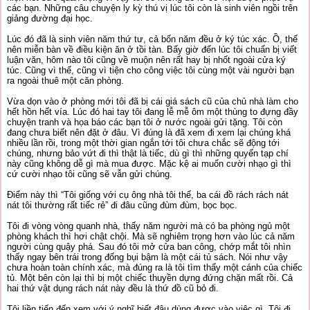
các bạn. Những câu chuyện ly kỳ thú vị lúc tôi còn là sinh viên ngồi trên
giảng đường đại học.
Lúc đó đã là sinh viên năm thứ tư, cả bốn năm đều ở ký túc xác. Ồ, thế
nên miễn bàn về điều kiện ăn ở tồi tàn. Bấy giờ đến lúc tôi chuẩn bị viết
luận văn, hôm nào tôi cũng về muộn nên rất hay bị nhốt ngoài cửa ký
túc. Cũng vì thế, cũng vì tiện cho công việc tôi cùng một vài người bạn
ra ngoài thuê một căn phòng.
Vừa dọn vào ở phòng mới tôi đã bị cái giá sách cũ của chủ nhà làm cho
hết hồn hết vía. Lúc đó hai tay tôi đang lễ mễ ôm một thùng to đựng đầy
chuyện tranh và họa báo các bạn tôi ở nước ngoài gửi tặng. Tôi còn
đang chưa biết nên đặt ở đâu. Vì đúng là đã xem đi xem lại chúng khá
nhiều lần rồi, trong một thời gian ngắn tới tôi chưa chắc sẽ động tới
chúng, nhưng bảo vứt đi thì thật là tiếc, dù gì thì những quyển tạp chí
này cũng không dễ gì mà mua được. Mặc kệ ai muốn cười nhạo gì thì
cứ cười nhạo tôi cũng sẽ vẫn gửi chúng.
Điểm này thì “Tôi giống với cụ ông nhà tôi thế, ba cái đồ rách rách nát
nát tôi thường rất tiếc rẻ” đi đâu cũng đùm đùm, bọc bọc.
Tôi đi vòng vòng quanh nhà, thấy năm người mà có ba phòng ngủ một
phòng khách thì hơi chật chội. Mà sẽ nghiêm trọng hơn vào lúc cả năm
người cùng quậy phá. Sau đó tôi mở cửa ban công, chớp mắt tôi nhìn
thấy ngay bên trái trong đống bụi bậm là một cái tủ sách. Nói như vậy
chưa hoàn toàn chính xác, mà đúng ra là tôi tìm thấy một cánh của chiếc
tủ. Một bên còn lại thì bị một chiếc thuyền dựng đứng chặn mất rồi. Cả
hai thứ vật dụng rách nát này đều là thứ đồ cũ bỏ đi.
Tôi liền tiến đến xem với ý nghĩ biết đâu dùng được vào việc gì. Tôi đi