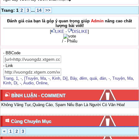
Trang: 1
2
3
...
14
>>
Đánh giá của bạn là góp ý quan trọng giúp
Admin
nâng cao chất
lượng bài viết!
[
LIKE
-
DISLIKE
]
/ - Phiếu
- BBCode
- Link
Trang
,
1
,
-
,
[Truyện
,
Ma
,
-
,
Kinh
,
Dị]
,
Bảy
,
đêm
,
quái
,
đản
,
-
,
Truyện
,
Ma
,
Kinh
,
Dị
,
-
,
Audio
,
Online
,
BÌNH LUẬN - COMMENT
Không Văng Tục,Quảng Cáo, Spam Nếu Bạn Là Người Có Văn Hóa!
Cùng Chuyên Mục
«
1
2
3