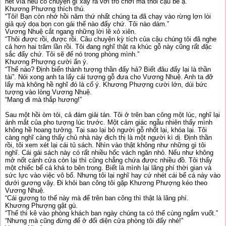
hết vía nếu có chuyện gì xảy ra với trò chơi mà thôi cậu bé ạ.”
Khương Phương thích thú.
“Tôi! Bạn còn nhớ hồi năm thứ nhất chúng ta đã chạy vào rừng lợn lòi
giả quỷ dọa bọn con gái thế nào đấy chứ. Tôi nào dám.”
Vương Nhuệ cắt ngang những lời lẽ xỏ xiên.
“Thôi được rồi, được rồi. Câu chuyện kỳ tích của cậu chúng tôi đã nghe
cả hơn hai trăm lần rồi. Tôi đang nghĩ thật ra khúc gỗ này cũng rất đặc
sắc đấy chứ. Tôi sẽ để nó trong phòng mình.”
Khương Phượng cười ẩn ý.
“Thế nào? Định biến thành tượng thần đấy hả? Biết đâu đấy lại là thần
tài”. Nói xong anh ta lấy cái tượng gỗ đưa cho Vương Nhuệ. Anh ta đỡ
lấy mà không hề nghĩ đó là cố ý. Khương Phượng cười lớn, dúi bức
tượng vào lòng Vương Nhuệ.
“Mang đi mà thắp hương!”
Sau một hồi òm tỏi, cả đám giải tán. Tôi ở trên ban công một lúc, nghĩ lại
ánh mắt của pho tượng lúc trước. Một cảm giác ngẫu nhiên thấy mình
không hề hoang tưởng. Tại sao lại bỏ người gỗ nhốt lại, khóa lại. Tôi
càng nghĩ càng thấy chủ nhà này địch thị là một người kì dị. Định thần
rồi, tôi xem xét lại cái tủ sách. Nhìn vào thật không như những gì tôi
nghĩ. Cái gái sách này có rất nhiều hốc vách ngăn nhỏ. Nếu như không
mở nốt cánh cửa còn lại thì cũng chẳng chứa được nhiều đồ. Tôi thấy
một chiếc bể cá khá to bên trong. Biết là mình lại lãng phí thời gian và
sức lực vào việc vô bổ. Nhưng tôi lại nghĩ hay cứ nhét cái bể cá này vào
dưới gương vậy. Đi khỏi ban công tôi gặp Khương Phượng kéo theo
Vương Nhuệ.
“Cái gương to thế này mà để trên ban công thì thật là lãng phí.
Khương Phượng gật gù.
“Thế thì kê vào phòng khách ban ngày chúng ta có thể cùng ngắm vuốt.”
“Nhưng mà cũng đừng để ở đối diện cửa phòng tôi đấy nhé!”