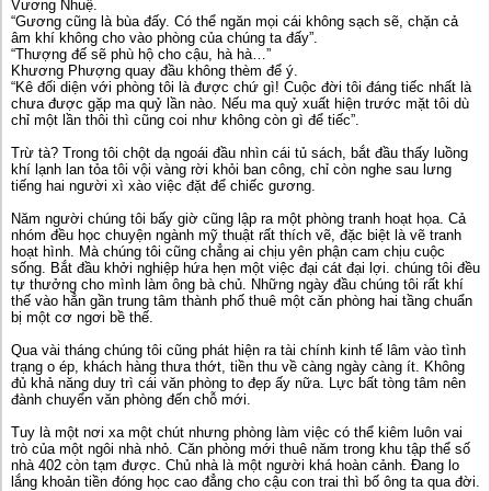
Vương Nhuệ.
“Gương cũng là bùa đấy. Có thể ngăn mọi cái không sạch sẽ, chặn cả
âm khí không cho vào phòng của chúng ta đấy”.
“Thượng đế sẽ phù hộ cho cậu, hà hà…”
Khương Phượng quay đầu không thèm để ý.
“Kê đối diện với phòng tôi là được chứ gì! Cuộc đời tôi đáng tiếc nhất là
chưa được gặp ma quỷ lần nào. Nếu ma quỷ xuất hiện trước mặt tôi dù
chỉ một lần thôi thì cũng coi như không còn gì để tiếc”.
Trừ tà? Trong tôi chột dạ ngoái đầu nhìn cái tủ sách, bắt đầu thấy luồng
khí lạnh lan tỏa tôi vội vàng rời khỏi ban công, chỉ còn nghe sau lưng
tiếng hai người xì xào việc đặt để chiếc gương.
Năm người chúng tôi bấy giờ cũng lập ra một phòng tranh hoạt họa. Cả
nhóm đều học chuyện ngành mỹ thuật rất thích vẽ, đặc biệt là vẽ tranh
hoạt hình. Mà chúng tôi cũng chẳng ai chịu yên phận cam chịu cuộc
sống. Bắt đầu khởi nghiệp hứa hẹn một việc đại cát đại lợi. chúng tôi đều
tự thưởng cho mình làm ông bà chủ. Những ngày đầu chúng tôi rất khí
thế vào hẳn gần trung tâm thành phố thuê một căn phòng hai tầng chuẩn
bị một cơ ngơi bề thế.
Qua vài tháng chúng tôi cũng phát hiện ra tài chính kinh tế lâm vào tình
trạng o ép, khách hàng thưa thớt, tiền thu về càng ngày càng ít. Không
đủ khả năng duy trì cái văn phòng to đẹp ấy nữa. Lực bất tòng tâm nên
đành chuyển văn phòng đến chỗ mới.
Tuy là một nơi xa một chút nhưng phòng làm việc có thể kiêm luôn vai
trò của một ngôi nhà nhỏ. Căn phòng mới thuê năm trong khu tập thể số
nhà 402 còn tạm được. Chủ nhà là một người khá hoàn cảnh. Đang lo
lắng khoản tiền đóng học cao đẳng cho cậu con trai thì bố ông ta qua đời.