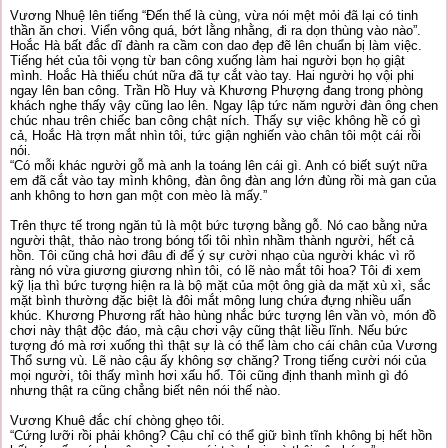
Vương Nhuệ lên tiếng “Đến thế là cùng, vừa nói mệt mỏi đã lại có tinh
thần ăn chơi. Viển vông quá, bớt lằng nhằng, đi ra dọn thùng vào nào”.
Hoắc Hà bất đắc dĩ đành ra cầm con dao đẹp đẽ lên chuẩn bị làm việc.
Tiếng hét của tôi vọng từ ban công xuống làm hai người bọn họ giật
mình. Hoắc Hà thiếu chút nữa đã tự cắt vào tay. Hai người họ vội phi
ngay lên ban công. Trần Hồ Huy và Khương Phượng đang trong phòng
khách nghe thấy vậy cũng lao lên. Ngay lập tức năm người đàn ông chen
chúc nhau trên chiếc ban công chật ních. Thấy sự việc không hề có gì
cả, Hoắc Hà trợn mắt nhìn tôi, tức giận nghiến vào chân tôi một cái rồi
nói.
“Có mỗi khác người gỗ mà anh la toáng lên cái gì. Anh có biết suýt nữa
em đã cắt vào tay mình không, đàn ông đàn ang lớn đùng rồi mà gan của
anh không to hơn gan một con mèo là mấy.”
Trên thực tế trong ngăn tủ là một bức tượng bằng gỗ. Nó cao bằng nửa
người thật, thảo nào trong bóng tối tôi nhìn nhầm thành người, hết cả
hồn. Tôi cũng chả hơi đâu đi để ý sự cười nhạo cùa người khác vì rõ
ràng nó vừa giương giương nhìn tôi, có lẽ nào mắt tôi hoa? Tôi đi xem
kỹ lịa thì bức tượng hiện ra là bộ mặt của một ông già da mặt xù xì, sắc
mặt bình thường đặc biệt là đôi mắt mông lung chứa đựng nhiều uẩn
khúc. Khương Phương rất hào hùng nhắc bức tượng lên vần vò, món đồ
chơi này thật độc đáo, mà cậu chơi vậy cũng thật liều lĩnh. Nếu bức
tượng đó mà rơi xuống thì thật sự là có thể làm cho cái chân của Vương
Thổ sưng vù. Lẽ nào cậu ấy không sợ chăng? Trong tiếng cười nói của
mọi người, tôi thấy mình hơi xấu hổ. Tôi cũng định thanh mình gì đó
nhưng thật ra cũng chẳng biết nên nói thế nào.
Vương Khuê đắc chí chòng ghẹo tôi.
“Cứng lưỡi rồi phải không? Cậu chỉ có thể giữ bình tĩnh không bị hết hồn