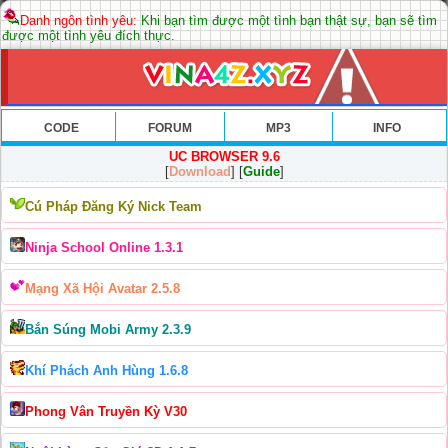
Danh ngôn tình yêu:
Khi bạn tìm được một tình bạn thật sự, bạn sẽ tìm
được một tình yêu đích thực.
CODE
FORUM
MP3
INFO
UC BROWSER 9.6
[
Download
] [
Guide
]
Cú Pháp Đăng Ký Nick Team
Ninja School Online 1.3.1
Mạng Xã Hội Avatar 2.5.8
Bắn Súng Mobi Army 2.3.9
Khí Phách Anh Hùng 1.6.8
Phong Vân Truyền Kỳ V30