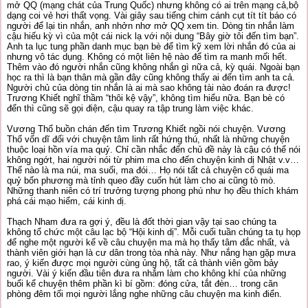
mở QQ (mạng chát của Trung Quốc) nhưng không có ai trên mạng cả,bộ
dạng coi vẻ hơi thất vọng. Vài giây sau tiếng chim cánh cụt tít tít báo có
người để lại tin nhắn, anh nhởn nhơ mở QQ xem tin. Dòng tin nhắn làm
cậu hiếu kỳ vì của một cái nick lạ với nội dung “Bây giờ tôi đến tìm bạn”.
Anh ta lục tung phần danh mục bạn bè để tìm kỹ xem lời nhắn đó của ai
nhưng vô tác dụng. Không có một liên hệ nào để tìm ra manh mối hết.
Thêm vào đó người nhắn cũng không nhắn gì nữa cả, kỳ quái. Ngoài bạn
học ra thì là bạn thân mà gần đây cũng không thấy ai đến tìm anh ta cả.
Người chủ của dòng tin nhắn là ai mà sao không tài nào đoán ra được!
Trương Khiết nghĩ thầm “thôi kệ vậy”, không tìm hiểu nữa. Bạn bè có
đến thì cũng sẽ gọi điện, cậu quay ra tập trung làm việc khác.
Vương Thổ buồn chán đến tìm Trương Khiết ngồi nói chuyện. Vương
Thổ vốn dĩ đối với chuyện tâm linh rất hứng thú, nhất là những chuyện
thuộc loại hồn vía ma quỷ. Chỉ cần nhắc đến chủ đề này là cậu có thể nói
không ngớt, hai người nói từ phim ma cho đến chuyện kinh dị Nhật v.v…
Thế nào là ma núi, ma suối, ma đói… Họ nói tất cả chuyện cổ quái ma
quỷ bốn phương mà tỉnh queo đầy cuốn hút làm cho ai cũng tò mò.
Những thanh niên có trí trưởng tượng phong phú như họ đều thích khám
phá cái mạo hiểm, cái kinh dị.
Thạch Nham đưa ra gợi ý, đều là đốt thời gian vậy tại sao chúng ta
không tổ chức một câu lạc bộ “Hội kinh dị”. Mỗi cuối tuần chúng ta tụ họp
để nghe một người kể về câu chuyện ma mà họ thấy tâm đắc nhất, và
thành viên giới hạn là cư dân trong tòa nhà này. Như nắng hạn gặp mưa
rao, ý kiến được mọi người cùng ủng hộ, tất cả thành viên gồm bảy
người. Vài ý kiến đầu tiên đưa ra nhắm làm cho không khí của những
buổi kể chuyện thêm phần kì bí gồm: đóng cửa, tắt đèn… trong căn
phòng đêm tối mọi người lắng nghe những câu chuyện ma kinh điển.