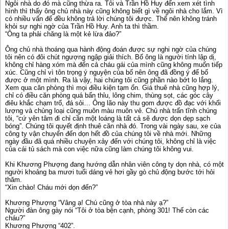
Ngôi nhà do đó mà cũng thừa ra. Tôi và Trần Hồ Huy đến xem xét tình
hình thì thấy ông chủ nhà này cũng không biết gì về ngôi nhà cho lắm. Vì
có nhiều vấn để đều không trả lời chúng tôi được. Thế nên không tránh
khỏi sự nghi ngờ của Trần Hồ Huy. Anh ta thì thầm.
“Ông ta phải chăng là một kẻ lừa đảo?”
Ông chủ nhà thoáng qua hành động đoán được sự nghi ngờ của chúng
tôi nên có đôi chút ngượng ngập giải thích. Bố ông là người tính lập dị,
không chỉ hàng xóm mà đến cả cháu gái của mình cũng không muốn tiếp
xúc. Cũng chỉ vì tôn trọng ý nguyện của bố nên ông đã đồng ý để bố
được ở một mình. Ra là vậy, hai chúng tôi cũng phần nào bớt lo lắng.
Xem qua căn phòng thì mọi điều kiện tạm ổn. Giá thuê nhà cũng hợp lý,
chỉ có điều căn phòng quá bẩn thỉu, lông chim, thùng sọt, các góc cây
điêu khắc chạm trổ, đá sỏi… Ông lão này thu gom được đồ đạc với khối
lượng và chủng loại cũng muôn màu muôn vẻ. Chủ nhà trấn tĩnh chúng
tôi, “cứ yên tâm đi chỉ cần một loáng là tất cả sẽ được dọn dẹp sạch
bóng”. Chúng tôi quyết định thuê căn nhà đó. Trong vài ngày sau, xe của
công ty vận chuyển đến dọn hết đồ của chúng tôi về nhà mới. Những
ngày đầu đã quá nhiều chuyện xảy đến với chúng tôi, không chỉ là việc
của cái tủ sách mà con việc nữa cũng làm chúng tôi không vui.
Khi Khương Phượng đang hướng dẫn nhân viên công ty dọn nhà, có một
người khoảng ba mươi tuổi dáng vẻ hơi gầy gò chủ động bước tới hỏi
thăm.
“Xin chào! Cháu mới dọn đến?”
Khương Phượng “Vâng ạ! Chú cũng ở tòa nhà này ạ?”
Người đàn ông gày nói “Tôi ở tòa bện cạnh, phòng 301! Thế còn các
cháu?”
Khương Phượng “402”.