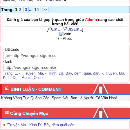
Trang: 1
2
3
...
14
>>
Đánh giá của bạn là góp ý quan trọng giúp
Admin
nâng cao chất
lượng bài viết!
[
LIKE
-
DISLIKE
]
/ - Phiếu
- BBCode
- Link
Trang
,
1
,
-
,
[Truyện
,
Ma
,
-
,
Kinh
,
Dị]
,
Bảy
,
đêm
,
quái
,
đản
,
-
,
Truyện
,
Ma
,
Kinh
,
Dị
,
-
,
Audio
,
Online
,
BÌNH LUẬN - COMMENT
Không Văng Tục,Quảng Cáo, Spam Nếu Bạn Là Người Có Văn Hóa!
Cùng Chuyên Mục
[Truyện Ma - Kinh Dị] Bảy đêm quái đản