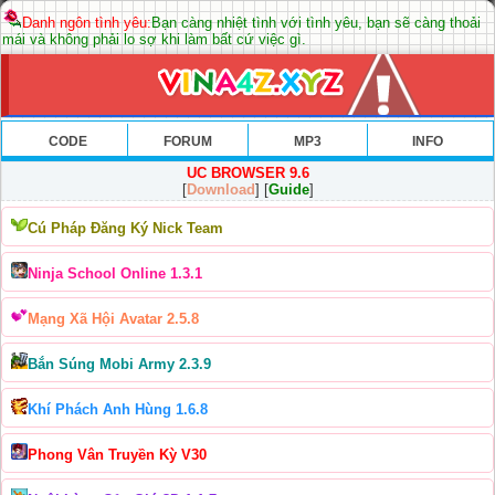
Danh ngôn tình yêu:
Bạn càng nhiệt tình với tình yêu, bạn sẽ càng thoải
mái và không phải lo sợ khi làm bất cứ việc gì.
CODE
FORUM
MP3
INFO
UC BROWSER 9.6
[
Download
] [
Guide
]
Cú Pháp Đăng Ký Nick Team
Ninja School Online 1.3.1
Mạng Xã Hội Avatar 2.5.8
Bắn Súng Mobi Army 2.3.9
Khí Phách Anh Hùng 1.6.8
Phong Vân Truyền Kỳ V30