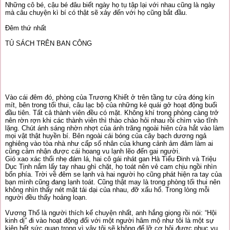
Những cô bé, cậu bé đâu biết ngày họ tụ tập lại với nhau cũng là ngày
mà câu chuyện kì bí có thật sẽ xảy đến với họ cũng bắt đầu.
Đêm thứ nhất
TỦ SÁCH TRÊN BAN CÔNG
Vào cái đêm đó, phòng của Trương Khiết ở trên tầng tư cửa đóng kín
mít, bên trong tối thui, câu lạc bộ của những kẻ quái gở hoạt động buổi
đầu tiên. Tất cả thành viên đều có mặt. Không khí trong phòng càng trở
nên rờn rợn khi các thành viên thì thào chào hỏi nhau rồi chìm vào tĩnh
lặng. Chút ánh sáng nhờn nhợt của ánh trăng ngoài hiên cửa hắt vào làm
mọi vật thật huyền bí. Bên ngoài cái bóng của cây bạch dương ngả
nghiêng vào tòa nhà như cấp số nhân của khung cảnh ảm đảm làm ai
cũng cảm nhận được cái hoang vu lạnh lẽo đến gai người.
Gió xao xác thổi nhẹ đám lá, hai cô gái nhát gan Hà Tiểu Đinh và Triệu
Dục Tịnh nắm lấy tay nhau ghì chặt, họ toát nên vẻ cam chịu ngồi nhìn
bốn phía. Trời về đêm se lạnh và hai người họ cũng phát hiện ra tay của
bạn mình cũng đang lạnh toát. Cũng thật may là trong phòng tối thui nên
không nhìn thấy nét mặt tái dại của nhau, đỡ xấu hổ. Trong lòng mỗi
người đều thấy hoảng loạn.
Vương Thổ là người thích kể chuyện nhất, anh hắng giọng rồi nói: “Hội
kinh dị” đi vào hoạt động đối với một người hâm mộ như tôi là một sự
kiện hết sức quan trọng vì vậy tôi sẽ không để lỡ cơ hội được phục vụ