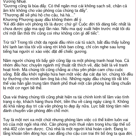
Vương Nhuệ.
“Gương cũng là bùa đấy. Có thể ngăn mọi cái không sạch sẽ, chặn cả
âm khí không cho vào phòng của chúng ta đấy”.
“Thượng đế sẽ phù hộ cho cậu, hà hà…”
Khương Phượng quay đầu không thèm để ý.
“Kê đối diện với phòng tôi là được chứ gì! Cuộc đời tôi đáng tiếc nhất là
chưa được gặp ma quỷ lần nào. Nếu ma quỷ xuất hiện trước mặt tôi dù
chỉ một lần thôi thì cũng coi như không còn gì để tiếc”.
Trừ tà? Trong tôi chột dạ ngoái đầu nhìn cái tủ sách, bắt đầu thấy luồng
khí lạnh lan tỏa tôi vội vàng rời khỏi ban công, chỉ còn nghe sau lưng
tiếng hai người xì xào việc đặt để chiếc gương.
Năm người chúng tôi bấy giờ cũng lập ra một phòng tranh hoạt họa. Cả
nhóm đều học chuyện ngành mỹ thuật rất thích vẽ, đặc biệt là vẽ tranh
hoạt hình. Mà chúng tôi cũng chẳng ai chịu yên phận cam chịu cuộc
sống. Bắt đầu khởi nghiệp hứa hẹn một việc đại cát đại lợi. chúng tôi đều
tự thưởng cho mình làm ông bà chủ. Những ngày đầu chúng tôi rất khí
thế vào hẳn gần trung tâm thành phố thuê một căn phòng hai tầng chuẩn
bị một cơ ngơi bề thế.
Qua vài tháng chúng tôi cũng phát hiện ra tài chính kinh tế lâm vào tình
trạng o ép, khách hàng thưa thớt, tiền thu về càng ngày càng ít. Không
đủ khả năng duy trì cái văn phòng to đẹp ấy nữa. Lực bất tòng tâm nên
đành chuyển văn phòng đến chỗ mới.
Tuy là một nơi xa một chút nhưng phòng làm việc có thể kiêm luôn vai
trò của một ngôi nhà nhỏ. Căn phòng mới thuê năm trong khu tập thể số
nhà 402 còn tạm được. Chủ nhà là một người khá hoàn cảnh. Đang lo
lắng khoản tiền đóng học cao đẳng cho cậu con trai thì bố ông ta qua đời.