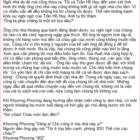
Ngôi nhà do đó mà cũng thừa ra. Tôi và Trần Hồ Huy đến xem xét tình
hình thì thấy ông chủ nhà này cũng không biết gì về ngôi nhà cho lắm. Vì
có nhiều vấn để đều không trả lời chúng tôi được. Thế nên không tránh
khỏi sự nghi ngờ của Trần Hồ Huy. Anh ta thì thầm.
“Ông ta phải chăng là một kẻ lừa đảo?”
Ông chủ nhà thoáng qua hành động đoán được sự nghi ngờ của chúng
tôi nên có đôi chút ngượng ngập giải thích. Bố ông là người tính lập dị,
không chỉ hàng xóm mà đến cả cháu gái của mình cũng không muốn tiếp
xúc. Cũng chỉ vì tôn trọng ý nguyện của bố nên ông đã đồng ý để bố
được ở một mình. Ra là vậy, hai chúng tôi cũng phần nào bớt lo lắng.
Xem qua căn phòng thì mọi điều kiện tạm ổn. Giá thuê nhà cũng hợp lý,
chỉ có điều căn phòng quá bẩn thỉu, lông chim, thùng sọt, các góc cây
điêu khắc chạm trổ, đá sỏi… Ông lão này thu gom được đồ đạc với khối
lượng và chủng loại cũng muôn màu muôn vẻ. Chủ nhà trấn tĩnh chúng
tôi, “cứ yên tâm đi chỉ cần một loáng là tất cả sẽ được dọn dẹp sạch
bóng”. Chúng tôi quyết định thuê căn nhà đó. Trong vài ngày sau, xe của
công ty vận chuyển đến dọn hết đồ của chúng tôi về nhà mới. Những
ngày đầu đã quá nhiều chuyện xảy đến với chúng tôi, không chỉ là việc
của cái tủ sách mà con việc nữa cũng làm chúng tôi không vui.
Khi Khương Phượng đang hướng dẫn nhân viên công ty dọn nhà, có một
người khoảng ba mươi tuổi dáng vẻ hơi gầy gò chủ động bước tới hỏi
thăm.
“Xin chào! Cháu mới dọn đến?”
Khương Phượng “Vâng ạ! Chú cũng ở tòa nhà này ạ?”
Người đàn ông gày nói “Tôi ở tòa bện cạnh, phòng 301! Thế còn các
cháu?”
Khương Phượng “402”.