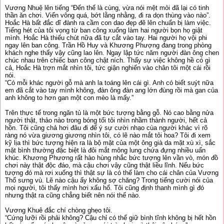
Vương Nhuệ lên tiếng “Đến thế là cùng, vừa nói mệt mỏi đã lại có tinh
thần ăn chơi. Viển vông quá, bớt lằng nhằng, đi ra dọn thùng vào nào”.
Hoắc Hà bất đắc dĩ đành ra cầm con dao đẹp đẽ lên chuẩn bị làm việc.
Tiếng hét của tôi vọng từ ban công xuống làm hai người bọn họ giật
mình. Hoắc Hà thiếu chút nữa đã tự cắt vào tay. Hai người họ vội phi
ngay lên ban công. Trần Hồ Huy và Khương Phượng đang trong phòng
khách nghe thấy vậy cũng lao lên. Ngay lập tức năm người đàn ông chen
chúc nhau trên chiếc ban công chật ních. Thấy sự việc không hề có gì
cả, Hoắc Hà trợn mắt nhìn tôi, tức giận nghiến vào chân tôi một cái rồi
nói.
“Có mỗi khác người gỗ mà anh la toáng lên cái gì. Anh có biết suýt nữa
em đã cắt vào tay mình không, đàn ông đàn ang lớn đùng rồi mà gan của
anh không to hơn gan một con mèo là mấy.”
Trên thực tế trong ngăn tủ là một bức tượng bằng gỗ. Nó cao bằng nửa
người thật, thảo nào trong bóng tối tôi nhìn nhầm thành người, hết cả
hồn. Tôi cũng chả hơi đâu đi để ý sự cười nhạo cùa người khác vì rõ
ràng nó vừa giương giương nhìn tôi, có lẽ nào mắt tôi hoa? Tôi đi xem
kỹ lịa thì bức tượng hiện ra là bộ mặt của một ông già da mặt xù xì, sắc
mặt bình thường đặc biệt là đôi mắt mông lung chứa đựng nhiều uẩn
khúc. Khương Phương rất hào hùng nhắc bức tượng lên vần vò, món đồ
chơi này thật độc đáo, mà cậu chơi vậy cũng thật liều lĩnh. Nếu bức
tượng đó mà rơi xuống thì thật sự là có thể làm cho cái chân của Vương
Thổ sưng vù. Lẽ nào cậu ấy không sợ chăng? Trong tiếng cười nói của
mọi người, tôi thấy mình hơi xấu hổ. Tôi cũng định thanh mình gì đó
nhưng thật ra cũng chẳng biết nên nói thế nào.
Vương Khuê đắc chí chòng ghẹo tôi.
“Cứng lưỡi rồi phải không? Cậu chỉ có thể giữ bình tĩnh không bị hết hồn