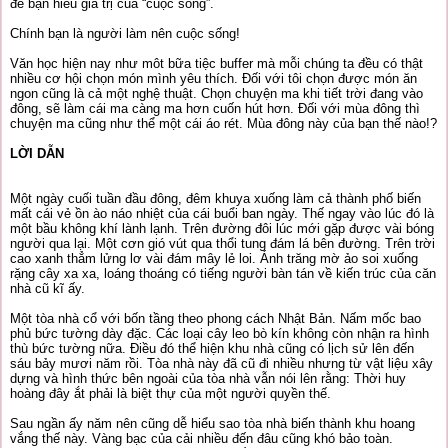
để bạn hiểu giá trị của “cuộc sống”.
Chính bạn là người làm nên cuộc sống!
Văn học hiện nay như môt bữa tiệc buffer mà mỗi chúng ta đều có thật
nhiều cơ hội chọn món mình yêu thích. Đối với tôi chọn được món ăn
ngon cũng là cả một nghệ thuật. Chọn chuyện ma khi tiết trời đang vào
đông, sẽ làm cái ma càng ma hơn cuốn hút hơn. Đối với mùa đông thì
chuyện ma cũng như thể một cái áo rét. Mùa đông này của bạn thế nào!?
LỜI DẪN
Một ngày cuối tuần đầu đông, đêm khuya xuống làm cả thành phố biến
mất cái vẻ ồn ào náo nhiệt của cái buổi ban ngày. Thế ngay vào lúc đó là
một bầu không khí lành lạnh. Trên đường đôi lúc mới gặp được vài bóng
người qua lại. Một cơn gió vút qua thổi tung đám lá bên đường. Trên trời
cao xanh thẳm lửng lơ vài đám mây lẻ loi. Ánh trăng mờ ảo soi xuống
rặng cây xa xa, loáng thoáng có tiếng người bàn tán về kiến trúc của căn
nhà cũ kĩ ấy.
Một tòa nhà cổ với bốn tầng theo phong cách Nhật Bản. Nấm mốc bao
phủ bức tường dày đặc. Các loại cây leo bò kín không còn nhận ra hình
thù bức tường nữa. Điều đó thể hiện khu nhà cũng có lịch sử lên đến
sáu bảy mươi năm rồi. Tòa nhà này đã cũ đi nhiều nhưng từ vật liệu xây
dựng và hình thức bên ngoài của tòa nhà vẫn nói lên rằng: Thời huy
hoàng đây ắt phải là biệt thự của một người quyền thế.
Sau ngần ấy năm nên cũng dễ hiểu sao tòa nhà biến thành khu hoang
vắng thế này. Vàng bạc của cải nhiều đến đâu cũng khó bảo toàn.