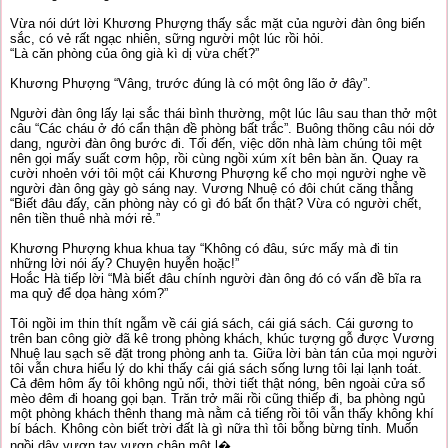
Vừa nói dứt lời Khương Phượng thấy sắc mặt của người đàn ông biến
sắc, có vẻ rất ngạc nhiên, sững người một lúc rồi hỏi.
“Là căn phòng của ông già kì dị vừa chết?”
Khương Phượng “Vâng, trước đúng là có một ông lão ở đây”.
Người đàn ông lấy lại sắc thái bình thường, một lúc lâu sau than thở một
câu “Các cháu ở đó cẩn thận đề phòng bất trắc”. Buông thõng câu nói dở
dang, người đàn ông bước đi. Tối đến, việc dõn nhà làm chúng tôi mệt
nên gọi mấy suất cơm hộp, rồi cùng ngồi xúm xít bên bàn ăn. Quay ra
cười nhoẻn với tôi một cái Khương Phượng kể cho mọi người nghe về
người đàn ông gày gò sáng nay. Vương Nhuệ có đôi chút căng thẳng
“Biết đâu đấy, căn phòng này có gì đó bất ổn thật? Vừa có người chết,
nên tiền thuê nhà mới rẻ.”
Khương Phượng khua khua tay “Không có đâu, sức mấy mà đi tin
những lời nói ấy? Chuyện huyễn hoặc!”
Hoắc Hà tiếp lời “Mà biết đâu chính người đàn ông đó có vấn đề bĩa ra
ma quỷ để dọa hàng xóm?”
Tôi ngồi im thin thít ngẫm về cái giá sách, cái giá sách. Cái gương to
trên ban công giờ đã kê trong phòng khách, khúc tượng gỗ được Vương
Nhuệ lau sạch sẽ đặt trong phòng anh ta. Giữa lời bàn tán của mọi người
tôi vẫn chưa hiểu lý do khi thấy cái giá sách sống lưng tôi lại lạnh toát.
Cả đêm hôm ấy tôi không ngủ nổi, thời tiết thật nóng, bên ngoài cửa sổ
mèo đêm đi hoang gọi bạn. Trăn trở mãi rồi cũng thiếp đi, ba phòng ngủ
một phòng khách thênh thang mà nằm cả tiếng rồi tôi vẫn thấy không khí
bí bách. Không còn biết trời đất là gì nữa thì tôi bỗng bừng tỉnh. Muốn
ngồi dậy vươn tay vươn chân một l�