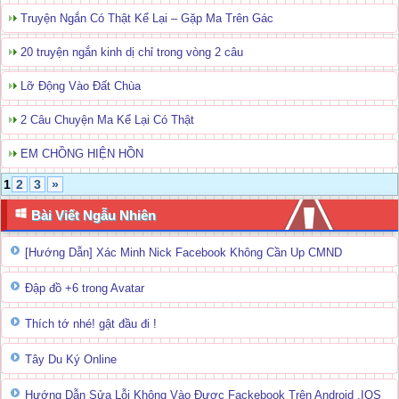
Truyện Ngắn Có Thật Kể Lại – Gặp Ma Trên Gác
20 truyện ngắn kinh dị chỉ trong vòng 2 câu
Lỡ Động Vào Đất Chùa
2 Câu Chuyện Ma Kể Lại Có Thật
EM CHỒNG HIỆN HỒN
1
2
3
»
Bài Viết Ngẫu Nhiên
[Hướng Dẫn] Xác Minh Nick Facebook Không Cần Up CMND
Đập đồ +6 trong Avatar
Thích tớ nhé! gật đầu đi !
Tây Du Ký Online
Hướng Dẫn Sửa Lỗi Không Vào Được Fackebook Trên Android ,IOS