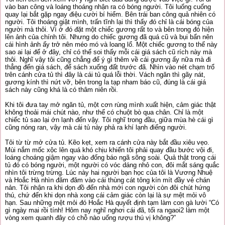
vào ban công và loáng thoáng nhận ra có bóng người. Tôi luống cuống
quay lại bắt gặp ngay điệu cười bí hiểm. Bên trái ban công quả nhiên có
người. Tôi thoáng giật mình, trấn tĩnh lại thì thấy đó chỉ là cái bóng của
người mà thôi. Vì ở đó đặt một chiếc gương rất to và bên trong đó hiện
lên ảnh của chính tôi. Nhưng do chiếc gương đã quá cũ và bụi bẩn nên
cái hình ảnh ấy trở nên méo mó và loang lổ. Một chiếc gương to thế này
sao ai lại để ở đây, chỉ có thể soi thấy mỗi cái giá sách cũ rích này mà
thôi. Nghĩ vậy tôi cũng chẳng để ý gì thêm về cái gương ấy nữa mà đi
thẳng đến giá sách, để sách xuống đất trước đã. Nhìn vào nét chạm trổ
trên cánh cửa tủ thì đây là cái tủ quá lỗi thời. Vách ngăn thì gãy nát,
gương kính thì nứt vỡ, bên trong la tạp nham báo cũ, đúng là cái giá
sách này cũng khá là có thâm niên rồi.
Khi tôi đưa tay mở ngăn tủ, một cơn rùng mình xuất hiện, cảm giác thật
không thoải mái chút nào, như thể có chuột bò qua chân. Chỉ là một
chiếc tủ sao lại ớn lạnh đến vậy. Tôi nghĩ trong đầu, giữa mùa hè cái gì
cũng nóng ran, vậy mà cái tủ này phả ra khí lạnh điếng người.
Tôi từ từ mở cửa tủ. Kẽo kẹt, xem ra cánh cửa này bắt đầu xiêu vẹo.
Mùi nắm mốc xộc lên quá khó chịu khiến tôi phải quay đầu bước vội đi,
loáng choáng giậm ngay vào đống báo ngã sõng soài. Quả thật trong cái
tủ đó có bóng người, một người có vóc dáng nhỏ con, đôi mắt sáng quắc
nhìn tôi trừng trừng. Lúc này hai người bạn học của tôi là Vương Nhuệ
và Hoắc Hà nhìn đăm đăm vào cái thùng cát tông kín mít đầy vẻ chán
nản. Tôi nhận ra khi dọn đồ đến nhà mới con người còn đôi chút hứng
thú, chứ đến khi dọn nhà xong cái cảm giác còn lại là sự mệt mỏi vô
hạn. Sau những mệt mỏi đó Hoắc Hà quyết định tạm làm con gà lười “Có
gì ngày mai rồi tính! Hôm nay nghĩ nghơi cái đã, tối ra ngaoi2 làm một
vòng xem quanh đây có chỗ nào uống rượu thú vị không?”