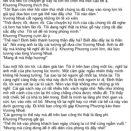
hết vía nếu có chuyện gì xảy ra với trò chơi mà thôi cậu bé ạ.”
Khương Phương thích thú.
“Tôi! Bạn còn nhớ hồi năm thứ nhất chúng ta đã chạy vào rừng lợn lòi
giả quỷ dọa bọn con gái thế nào đấy chứ. Tôi nào dám.”
Vương Nhuệ cắt ngang những lời lẽ xỏ xiên.
“Thôi được rồi, được rồi. Câu chuyện kỳ tích của cậu chúng tôi đã nghe
cả hơn hai trăm lần rồi. Tôi đang nghĩ thật ra khúc gỗ này cũng rất đặc
sắc đấy chứ. Tôi sẽ để nó trong phòng mình.”
Khương Phượng cười ẩn ý.
“Thế nào? Định biến thành tượng thần đấy hả? Biết đâu đấy lại là thần
tài”. Nói xong anh ta lấy cái tượng gỗ đưa cho Vương Nhuệ. Anh ta đỡ
lấy mà không hề nghĩ đó là cố ý. Khương Phượng cười lớn, dúi bức
tượng vào lòng Vương Nhuệ.
“Mang đi mà thắp hương!”
Sau một hồi òm tỏi, cả đám giải tán. Tôi ở trên ban công một lúc, nghĩ lại
ánh mắt của pho tượng lúc trước. Một cảm giác ngẫu nhiên thấy mình
không hề hoang tưởng. Tại sao lại bỏ người gỗ nhốt lại, khóa lại. Tôi
càng nghĩ càng thấy chủ nhà này địch thị là một người kì dị. Định thần
rồi, tôi xem xét lại cái tủ sách. Nhìn vào thật không như những gì tôi
nghĩ. Cái gái sách này có rất nhiều hốc vách ngăn nhỏ. Nếu như không
mở nốt cánh cửa còn lại thì cũng chẳng chứa được nhiều đồ. Tôi thấy
một chiếc bể cá khá to bên trong. Biết là mình lại lãng phí thời gian và
sức lực vào việc vô bổ. Nhưng tôi lại nghĩ hay cứ nhét cái bể cá này vào
dưới gương vậy. Đi khỏi ban công tôi gặp Khương Phượng kéo theo
Vương Nhuệ.
“Cái gương to thế này mà để trên ban công thì thật là lãng phí.
Khương Phượng gật gù.
“Thế thì kê vào phòng khách ban ngày chúng ta có thể cùng ngắm vuốt.”
“Nhưng mà cũng đừng để ở đối diện cửa phòng tôi đấy nhé!”