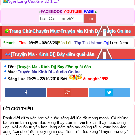
Ngôi Làng Của Gió 3D 1.1.7
»
FACEBOOK
-
YOUTUBE
-
PAGE
«
Trang Chủ
›
Chuyên Mục
›
Truyện Ma Kinh Dị - Audio Online
Search
|
Time:
09:45 - 08/08/26
|
Báo Lỗi
|
Tập Tin UpLoad
(0)
| Lượt Xem:
[Truyện Ma - Kinh Dị] Bảy đêm quái đản
Tên:
[Truyện Ma - Kinh Dị] Bảy đêm quái đản
Mục:
Truyện Ma Kinh Dị - Audio Online
Đăng Lúc 20:25 - 22/10/2016 Bởi
Vuonghh1998
LỜI GIỚI THIỆU
Ranh giới giữa văn học và cuộc sống đôi lúc rất mong manh. Có những
tác phẩm làm người đọc xong thấy con tim vui trở lại, thấy cuộc sống
đẹp. Với cuốn truyện bạn đang cầm trên tay chúng tôi hi vọng bạn đọc
xong “cái chết” để hiểu ý nghĩa của “tồn tại”. Đọc xong “Truyện ma quỷ”