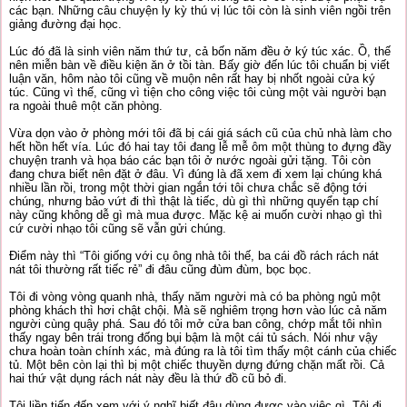
các bạn. Những câu chuyện ly kỳ thú vị lúc tôi còn là sinh viên ngồi trên
giảng đường đại học.
Lúc đó đã là sinh viên năm thứ tư, cả bốn năm đều ở ký túc xác. Ồ, thế
nên miễn bàn về điều kiện ăn ở tồi tàn. Bấy giờ đến lúc tôi chuẩn bị viết
luận văn, hôm nào tôi cũng về muộn nên rất hay bị nhốt ngoài cửa ký
túc. Cũng vì thế, cũng vì tiện cho công việc tôi cùng một vài người bạn
ra ngoài thuê một căn phòng.
Vừa dọn vào ở phòng mới tôi đã bị cái giá sách cũ của chủ nhà làm cho
hết hồn hết vía. Lúc đó hai tay tôi đang lễ mễ ôm một thùng to đựng đầy
chuyện tranh và họa báo các bạn tôi ở nước ngoài gửi tặng. Tôi còn
đang chưa biết nên đặt ở đâu. Vì đúng là đã xem đi xem lại chúng khá
nhiều lần rồi, trong một thời gian ngắn tới tôi chưa chắc sẽ động tới
chúng, nhưng bảo vứt đi thì thật là tiếc, dù gì thì những quyển tạp chí
này cũng không dễ gì mà mua được. Mặc kệ ai muốn cười nhạo gì thì
cứ cười nhạo tôi cũng sẽ vẫn gửi chúng.
Điểm này thì “Tôi giống với cụ ông nhà tôi thế, ba cái đồ rách rách nát
nát tôi thường rất tiếc rẻ” đi đâu cũng đùm đùm, bọc bọc.
Tôi đi vòng vòng quanh nhà, thấy năm người mà có ba phòng ngủ một
phòng khách thì hơi chật chội. Mà sẽ nghiêm trọng hơn vào lúc cả năm
người cùng quậy phá. Sau đó tôi mở cửa ban công, chớp mắt tôi nhìn
thấy ngay bên trái trong đống bụi bậm là một cái tủ sách. Nói như vậy
chưa hoàn toàn chính xác, mà đúng ra là tôi tìm thấy một cánh của chiếc
tủ. Một bên còn lại thì bị một chiếc thuyền dựng đứng chặn mất rồi. Cả
hai thứ vật dụng rách nát này đều là thứ đồ cũ bỏ đi.
Tôi liền tiến đến xem với ý nghĩ biết đâu dùng được vào việc gì. Tôi đi