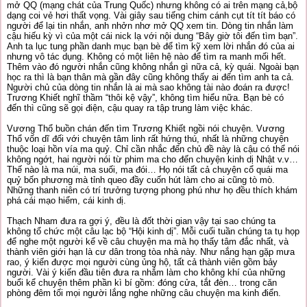
mở QQ (mạng chát của Trung Quốc) nhưng không có ai trên mạng cả,bộ
dạng coi vẻ hơi thất vọng. Vài giây sau tiếng chim cánh cụt tít tít báo có
người để lại tin nhắn, anh nhởn nhơ mở QQ xem tin. Dòng tin nhắn làm
cậu hiếu kỳ vì của một cái nick lạ với nội dung “Bây giờ tôi đến tìm bạn”.
Anh ta lục tung phần danh mục bạn bè để tìm kỹ xem lời nhắn đó của ai
nhưng vô tác dụng. Không có một liên hệ nào để tìm ra manh mối hết.
Thêm vào đó người nhắn cũng không nhắn gì nữa cả, kỳ quái. Ngoài bạn
học ra thì là bạn thân mà gần đây cũng không thấy ai đến tìm anh ta cả.
Người chủ của dòng tin nhắn là ai mà sao không tài nào đoán ra được!
Trương Khiết nghĩ thầm “thôi kệ vậy”, không tìm hiểu nữa. Bạn bè có
đến thì cũng sẽ gọi điện, cậu quay ra tập trung làm việc khác.
Vương Thổ buồn chán đến tìm Trương Khiết ngồi nói chuyện. Vương
Thổ vốn dĩ đối với chuyện tâm linh rất hứng thú, nhất là những chuyện
thuộc loại hồn vía ma quỷ. Chỉ cần nhắc đến chủ đề này là cậu có thể nói
không ngớt, hai người nói từ phim ma cho đến chuyện kinh dị Nhật v.v…
Thế nào là ma núi, ma suối, ma đói… Họ nói tất cả chuyện cổ quái ma
quỷ bốn phương mà tỉnh queo đầy cuốn hút làm cho ai cũng tò mò.
Những thanh niên có trí trưởng tượng phong phú như họ đều thích khám
phá cái mạo hiểm, cái kinh dị.
Thạch Nham đưa ra gợi ý, đều là đốt thời gian vậy tại sao chúng ta
không tổ chức một câu lạc bộ “Hội kinh dị”. Mỗi cuối tuần chúng ta tụ họp
để nghe một người kể về câu chuyện ma mà họ thấy tâm đắc nhất, và
thành viên giới hạn là cư dân trong tòa nhà này. Như nắng hạn gặp mưa
rao, ý kiến được mọi người cùng ủng hộ, tất cả thành viên gồm bảy
người. Vài ý kiến đầu tiên đưa ra nhắm làm cho không khí của những
buổi kể chuyện thêm phần kì bí gồm: đóng cửa, tắt đèn… trong căn
phòng đêm tối mọi người lắng nghe những câu chuyện ma kinh điển.