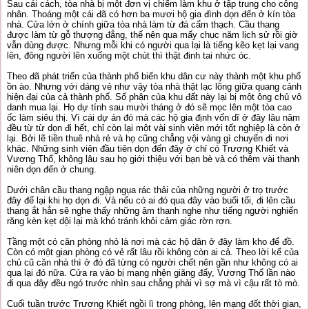
Sau cái cách, tòa nhà bị một đơn vị chiếm làm khu ở tập trung cho công
nhân. Thoáng một cái đã có hơn ba mươi hộ gia đình dọn đến ở kín tòa
nhà. Cửa lớn ở chính giữa tòa nhà làm từ đá cẩm thạch. Cầu thang
được làm từ gỗ thượng đẳng, thế nên qua mấy chục năm lịch sử rồi giờ
vẫn dùng được. Nhưng mỗi khi có người qua lại là tiếng kẽo kẹt lại vang
lên, đông người lên xuống một chút thì thật đinh tai nhức óc.
Theo đã phát triển của thành phố biến khu dân cư này thành một khu phố
ồn ào. Nhưng với dáng vẻ như vậy tòa nhà thật lạc lõng giữa quang cảnh
hiện đại của cả thành phố. Số phận của khu đất này lại bị một ông chủ vô
danh mua lại. Họ dự tính sau mười tháng ở đó sẽ mọc lên một tòa cao
ốc làm siêu thị. Vì cái dự án đó mà các hộ gia định vốn dĩ ở đây lâu năm
đều từ từ dọn đi hết, chỉ còn lại một vài sinh viên mới tốt nghiệp là còn ở
lại. Bởi lẽ tiền thuê nhà rẻ và họ cũng chẳng vội vàng gì chuyển đi nơi
khác. Những sinh viên đầu tiên dọn đến đây ở chỉ có Trương Khiết và
Vương Thổ, không lâu sau họ giới thiệu với bạn bè và có thêm vài thanh
niên dọn đến ở chung.
Dưới chân cầu thang ngập ngụa rác thải của những người ở trọ trước
đây để lại khi họ dọn đi. Và nếu có ai đó qua đây vào buổi tối, đi lên cầu
thang ắt hẳn sẽ nghe thấy những âm thanh nghe như tiếng người nghiến
răng kèn kẹt dội lại mà khó tránh khỏi cảm giác rờn rợn.
Tầng một có căn phòng nhỏ là nơi mà các hộ dân ở đây làm kho để đồ.
Còn có một gian phòng có vẻ rất lâu rồi không còn ai cả. Theo lời kể của
chủ cũ căn nhà thì ở đó đã từng có người chết nên gần như không có ai
qua lại đó nữa. Cửa ra vào bị mạng nhện giăng đẩy, Vương Thổ lần nào
đi qua đây đều ngó trước nhìn sau chẳng phải vì sợ mà vì cậu rất tò mò.
Cuối tuần trước Trương Khiết ngồi lì trong phòng, lên mạng đốt thời gian,