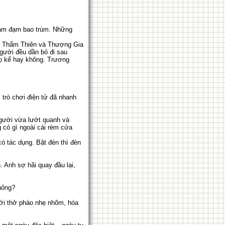
í ảm đạm bao trùm. Những
t, Thẩm Thiên và Thượng Gia
người đều dần bỏ đi sau
họ kể hay không. Trương
trò chơi điện tử đã nhanh
người vừa lướt quanh và
g có gì ngoài cái rèm cửa
có tác dụng. Bật đèn thì đèn
. Anh sợ hãi quay đầu lại,
hông?
ới thở phào nhẹ nhõm, hóa