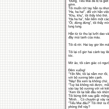
“Đúng, Tiểu Mai đã bị ta giế
gớm.
Tôi muốn rứt tay hắn ra như
“Ha, ha ha!”, đối với hắn việ
“Khụ, khụ”, tôi thấy khó th
“Ha ha ha”, hắn liếm một các
“Ối, đừng đừng”, tôi thấy m
lung tung.
Hắn từ từ thu lại lưỡi dao v
đầy mùi tanh của máu.
Tôi rã rời. Hai tay giơ lên 
Tôi lại cố giơ hai cánh tay 
tóc.
Mờ ảo, tôi cảm giác có ngườ
Đêm xuống!
“Yến Nhi, tôi lại nằm mơ rồi,
với bộ xương bên cạnh.
“Này! Bà xem lạ không chứ, 
“Tuy bà không nói được, mắt
vào tay bộ xương với vẻ kiê
“Xem tôi lại bắt đầu nói những
Tôi bừng tỉnh sau giấc mộng
“Mình… Có chuyện gì xảy ra
“Tiểu Mai đâu?” Tôi nhớ ra 
phòng thế này?