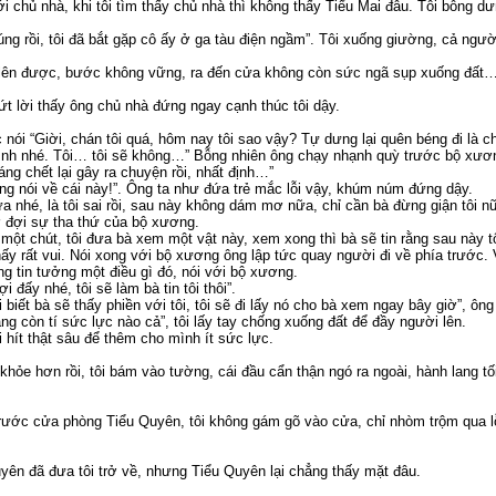
ới chủ nhà, khi tôi tìm thấy chủ nhà thì không thấy Tiểu Mai đâu. Tôi bỗng 
g rồi, tôi đã bắt gặp cô ấy ở ga tàu điện ngầm”. Tôi xuống giường, cả người
 lên được, bước không vững, ra đến cửa không còn sức ngã sụp xuống đất
ứt lời thấy ông chủ nhà đứng ngay cạnh thúc tôi dậy.
ục nói “Giời, chán tôi quá, hôm nay tôi sao vậy? Tự dưng lại quên béng đi là ch
nh nhé. Tôi… tôi sẽ không…” Bỗng nhiên ông chạy nhạnh quỳ trước bộ xươ
áng chết lại gây ra chuyện rồi, nhất định…”
ông nói về cái này!”. Ông ta như đứa trẻ mắc lỗi vậy, khúm núm đứng dậy.
a nhé, là tôi sai rồi, sau này không dám mơ nữa, chỉ cần bà đừng giận tôi n
hờ đợi sự tha thứ của bộ xương.
i một chút, tôi đưa bà xem một vật này, xem xong thì bà sẽ tin rằng sau này
hấy rất vui. Nói xong với bộ xương ông lập tức quay người đi về phía trướ
ng tin tưởng một điều gì đó, nói với bộ xương.
i đấy nhé, tôi sẽ làm bà tin tôi thôi”.
 biết bà sẽ thấy phiền với tôi, tôi sẽ đi lấy nó cho bà xem ngay bây giờ”, ông
ng còn tí sức lực nào cả”, tôi lấy tay chống xuống đất để đầy người lên.
 tôi hít thật sâu để thêm cho mình ít sức lực.
 khỏe hơn rồi, tôi bám vào tường, cái đầu cẩn thận ngó ra ngoài, hành lang t
ước cửa phòng Tiểu Quyên, tôi không gám gõ vào cửa, chỉ nhòm trộm qua l
uyên đã đưa tôi trở về, nhưng Tiểu Quyên lại chẳng thấy mặt đâu.