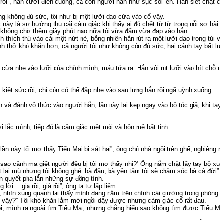
t rồi”, hắn cười điên cuồng, cả con người hắn như sục sôi lên. Hắn siết chặt
ng không đủ sức, tôi như bị một lưỡi dao cứa vào cổ vậy.
c này là sự hưởng thụ cái cảm giác khi thấy ai đó chết từ từ trong nỗi sợ hãi.
ở, không chờ thêm giây phút nào nữa tôi vừa đấm vừa đạp vào hắn.
h thích thú vào cái một nứt nẻ, bỗng nhiên hắn rút ra một lưỡi dao trong túi 
ình thở khó khăn hơn, cả người tôi như không còn đủ sức, hai cánh tay bất 
à cừa nhẹ vào lưỡi của chính mình, máu tứa ra. Hắn vội rụt lưỡi vào hít chỗ
mà kiệt sức rồi, chỉ còn có thể đập nhẹ vào sau lưng hắn rồi ngã uỳnh xuống.
lên và đánh vô thức vào người hắn, lần này lại kẹp ngay vào bộ tóc giả, khi t
i lắc mình, tiếp đó là cảm giác mệt mỏi và hôn mê bất tỉnh…
 lần này tôi mơ thấy Tiểu Mai bị sát hại”, ông chủ nhà ngồi trên ghế, nghiêng
sao cảnh ma giết người đều bị tôi mơ thấy nhỉ?” Ông nắm chặt lấy tay bộ xư
 lại mù nhưng tôi không ghét bà đâu, bà yên tâm tôi sẽ chăm sóc bà cả đời”
n quyết pha lẫn những sự đồng tình.
 lời… già rồi, già rồi”, ông ta tự lấp liếm.
, nhìn xung quanh lại thấy mình đang nằm trên chính cái giường trong phòng
 vậy?” Tôi khó khăn lắm mới ngồi dậy được nhưng cảm giác cổ rất đau.
rồi, mình ra ngoài tìm Tiểu Mai, nhưng chẳng hiểu sao không tìm được Tiểu M