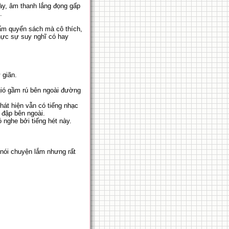
này, âm thanh lắng đọng gấp
.
cẩm quyển sách mà cô thích,
 Thực sự suy nghĩ có hay
 giãn.
gió gầm rú bên ngoài đường
phát hiện vẫn có tiếng nhạc
 đập bên ngoài.
 nghe bởi tiếng hét này.
nói chuyện lắm nhưng rất