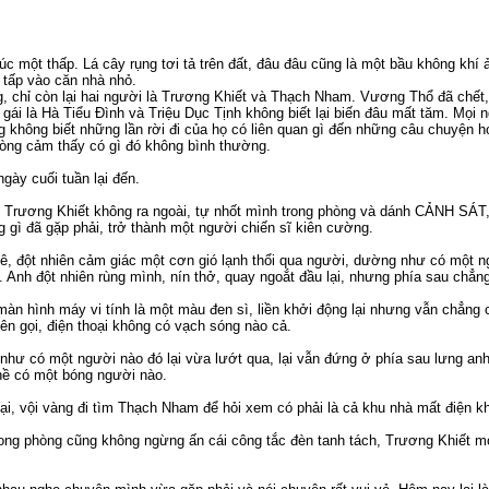
lúc một thấp. Lá cây rụng tơi tả trên đất, đâu đâu cũng là một bầu không kh
i tấp vào căn nhà nhỏ.
ng, chỉ còn lại hai người là Trương Khiết và Thạch Nham. Vương Thổ đã chế
 gái là Hà Tiểu Đình và Triệu Dục Tịnh không biết lại biến đâu mất tăm. Mọi 
 không biết những lần rời đi của họ có liên quan gì đến những câu chuyện 
lòng cảm thấy có gì đó không bình thường.
ngày cuối tuần lại đến.
 Trương Khiết không ra ngoài, tự nhốt mình trong phòng và dánh CẢNH SÁT, 
 gì đã gặp phải, trở thành một người chiến sĩ kiên cường.
ê, đột nhiên cảm giác một cơn gió lạnh thổi qua người, dường như có một 
. Anh đột nhiên rùng mình, nín thở, quay ngoắt đầu lại, nhưng phía sau chẳn
màn hình máy vi tính là một màu đen sì, liền khởi động lại nhưng vẫn chẳng 
ên gọi, điện thoại không có vạch sóng nào cả.
i như có một người nào đó lại vừa lướt qua, lại vẫn đứng ở phía sau lưng anh
ề có một bóng người nào.
ại, vội vàng đi tìm Thạch Nham để hỏi xem có phải là cả khu nhà mất điện k
ng phòng cũng không ngừng ấn cái công tắc đèn tanh tách, Trương Khiết m