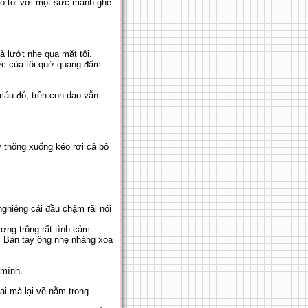
 cổ tôi với một sức mạnh ghê
và lướt nhẹ qua mặt tôi.
lực của tôi quờ quạng đấm
 máu đó, trên con dao vẫn
ay thõng xuống kéo rơi cả bộ
 nghiêng cái đầu chậm rãi nói
ơng trông rất tình cảm.
. Bàn tay ông nhẹ nhàng xoa
 mình.
ai mà lại về nằm trong