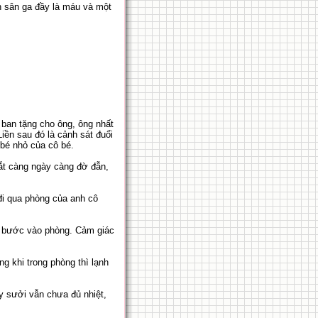
ên sân ga đầy là máu và một
 ban tặng cho ông, ông nhất
iền sau đó là cảnh sát đuổi
 bé nhỏ của cô bé.
mắt càng ngày càng đờ đẫn,
đi qua phòng của anh cô
ng bước vào phòng. Cảm giác
g khi trong phòng thì lạnh
y sưởi vẫn chưa đủ nhiệt,