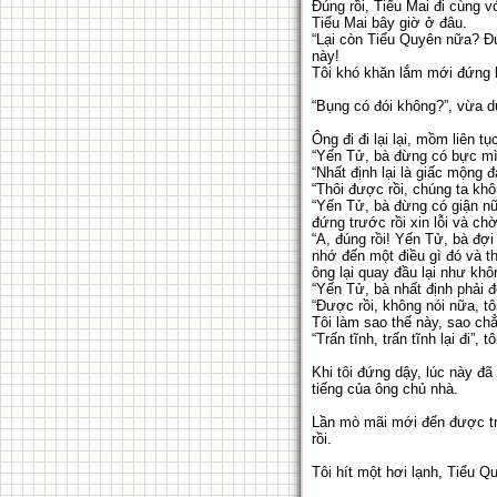
Đúng rồi, Tiểu Mai đi cùng v
Tiểu Mai bây giờ ở đâu.
“Lại còn Tiểu Quyên nữa? Đún
này!
Tôi khó khăn lắm mới đứng
“Bụng có đói không?”, vừa d
Ông đi đi lại lại, mồm liên t
“Yến Tử, bà đừng có bực mì
“Nhất định lại là giấc mộng đ
“Thôi được rồi, chúng ta kh
“Yến Tử, bà đừng có giận nữ
đứng trước rồi xin lỗi và c
“A, đúng rồi! Yến Tử, bà đợ
nhớ đến một điều gì đó và t
ông lại quay đầu lại như khô
“Yến Tử, bà nhất định phải đợ
“Được rồi, không nói nữa, tôi
Tôi làm sao thế này, sao chẳ
“Trấn tĩnh, trấn tĩnh lại đi”,
Khi tôi đứng dậy, lúc này đã
tiếng của ông chủ nhà.
Lần mò mãi mới đến được tr
rồi.
Tôi hít một hơi lạnh, Tiểu Q