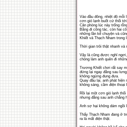
Vào đầu đông, nhiệt độ mỗi 
cơn gió lạnh buốt cứ thổi tớ
Căn phòng lúc này trống rỗ
Bằng đi công tác, còn hai cô
những lần kể chuyện và cũng
Khiết và Thạch Nham trong 
Thời gian trôi thật nhanh và 
Vậy là cũng được nghỉ ngơi,
chóng làm anh quên đi những
Trương Khiết chơi rất say m
đứng lại ngay đằng sau lưng
không ngừng đung đưa.
Quay đầu lại, anh phát hiện 
không sáng, cầm điện thoại l
Rồi lại một cơn gió lạnh thổ
nhưng đằng sau anh chẳng h
Anh sợ hại không dám ngồi l
Thấy Thạch Nham đang ở tro
ra là mất điện thật.