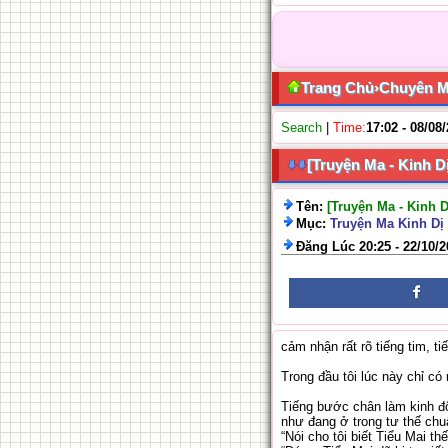
Trang Chủ
›
Chuyên 
Search
|
Time:
17:02 - 08/08
[Truyện Ma - Kinh D
Tên:
[Truyện Ma - Kinh 
Mục:
Truyện Ma Kinh Dị 
Đăng Lúc 20:25 - 22/10/
cảm nhận rất rõ tiếng tim, 
Trong đầu tôi lúc này chỉ c
Tiếng bước chân làm kinh độ
như đang ở trong tư thế chu
“Nói cho tôi biết Tiểu Mai th