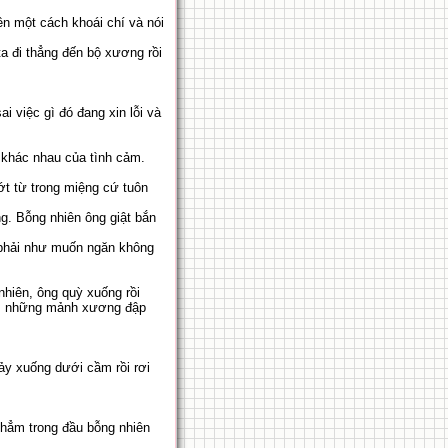
ên một cách khoái chí và nói
ta đi thẳng đến bộ xương rồi
i việc gì đó đang xin lỗi và
ật khác nhau của tình cảm.
ớt từ trong miệng cứ tuôn
ng. Bỗng nhiên ông giật bắn
n phải như muốn ngăn không
hiên, ông quỳ xuống rồi
ặt, những mảnh xương đập
y xuống dưới cầm rồi rơi
thẳm trong đầu bỗng nhiên