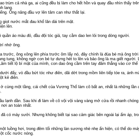
bao trùm cả nhà ga, ai cũng đều bị làm cho hết hồn và quay đầu nhìn thấy tr
nh lang.
iếng. Ông nâng đầu vợ lên tâm can như thắt lại.
giọt nước mắt đau khổ lăn dài trên mặt.
iện lên.
 quần áo màu đỏ, đầu đội tóc giả, tay cằm dao len lỏi trong dòng người.
trí nhớ ông.
a trước, ông xông lên phía trước ôm lấy nó, đây chính là đúa bé mà ông trời
ng tung, không ngờ con bé tự dưng hét to lên và bảo ông là ma giết người. L
Lâm tiết lộ bí mật của mình, con dao ông cầm trên tay đâm thẳng vào cơ thể
ưới đấy, vò đầu bứt tóc như điên, dãi dớt trong mồm liên tiếp tóe ra, ánh 
ột kẻ điên.
 cùng một tầng, cái chết của Vương Thổ làm cô bất an, nhất là những lần 
.
 đầu lạnh dần. Sau khi đi làm về cô vội vội vàng vàng mở cửa rồi nhanh chó
 nơi an toàn nhất.
đã có máy sưởi. Nhưng không biết tại sao cảm giác bên ngoài lại ấm áp, tron
 một luồng hơi, trong đêm tối những làn sương nhè nhẹ ẩn hiện, có thể do má
ột cốc nước nóng.