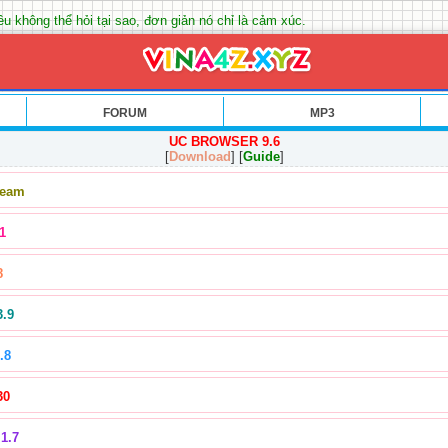
êu không thể hỏi tại sao, đơn giản nó chỉ là cảm xúc.
FORUM
MP3
UC BROWSER 9.6
[
Download
] [
Guide
]
Team
1
8
3.9
.8
30
1.7