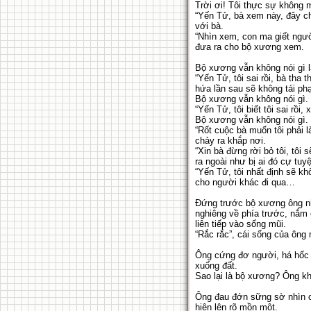
Trời ơi! Tôi thực sự không m
“Yến Tử, bà xem này, đây chí
với bà.
“Nhìn xem, con ma giết người
đưa ra cho bộ xương xem.
Bộ xương vẫn không nói gì 
“Yến Tử, tôi sai rồi, bà tha
hứa lần sau sẽ không tái ph
Bộ xương vẫn không nói gì.
“Yến Tử, tôi biết tôi sai rồi
Bộ xương vẫn không nói gì.
“Rốt cuộc bà muốn tôi phải l
chảy ra khắp nơi.
“Xin bà đừng rời bỏ tôi, tôi
ra ngoài như bị ai đó cự tuyệ
“Yến Tử, tôi nhất định sẽ kh
cho người khác đi qua…
Đứng trước bộ xương ông nh
nghiêng về phía trước, nắm
liên tiếp vào sống mũi.
“Rắc rắc”, cái sống của ông 
Ông cứng đơ người, há hốc 
xuống đất.
Sao lại là bộ xương? Ông k
Ông đau đớn sững sờ nhìn cá
hiện lên rõ mồn một.