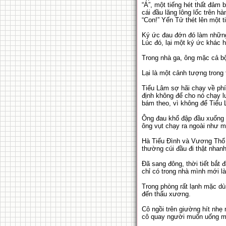
“Á”, một tiếng hét thất đảm 
cái đầu lăng lông lốc trên hà
“Con!” Yến Tử thét lên một t
Ký ức đau đớn đó làm những 
Lúc đó, lại một ký ức khác h
Trong nhà ga, ông mặc cả bộ
Lại là một cảnh tượng trong 
Tiểu Lâm sợ hãi chạy về phí
định không để cho nó chạy lu
bám theo, vì không để Tiểu 
Ông đau khổ đập đầu xuống d
ông vụt chạy ra ngoài như m
Hà Tiểu Đình và Vương Thổ ở
thường cúi đầu đi thật nhanh
Đã sang đông, thời tiết bắt
chỉ có trong nhà mình mới là
Trong phòng rất lạnh mặc dù 
đến thấu xương.
Cô ngồi trên giường hít nhẹ
cô quay người muốn uống m