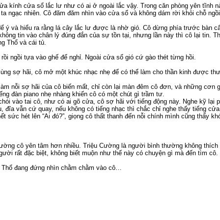
ửa kính cửa sổ lắc lư như có ai ở ngoài lắc vậy. Trong căn phòng yên tĩnh 
i ta ngạc nhiên. Cô đăm đăm nhìn vào cửa sổ và không dám rời khỏi chỗ ngồi
 để ý và hiểu ra rằng lá cây lắc lư được là nhờ gió. Cô dừng phía trước bàn 
 không tin vào chân lý đúng đắn của sự tồn tại, nhưng lần này thì cô lại tin.
g Thổ và cái tủ.
rồi ngồi tựa vào ghế để nghỉ. Ngoài cửa sổ gió cứ gào thét từng hồi.
 cùng sợ hãi, cô mở một khúc nhạc nhẹ để có thể làm cho thần kinh được thư
àm nỗi sợ hãi của cô biến mất, chỉ còn lại màn đêm cô đơn, và những cơn 
ếng đàn piano nhẹ nhàng khiến cô có một chút gì trầm tư.
chói vào tai cô, như có ai gõ cửa, cô sợ hãi với tiếng động này. Nghe kỹ lại 
, đĩa vẫn cứ quay, nếu không có tiếng nhạc thì chắc chỉ nghe thấy tiếng cửa
t sức hét lên “Ai đó?”, giọng cô thất thanh đến nỗi chính mình cũng thấy khó
Cường cô yên tâm hơn nhiều. Triệu Cường là người bình thường không thích 
 người rất đặc biệt, không biết muộn như thế này có chuyện gì mà đến tìm cô.
g Thổ đang đứng nhìn chằm chằm vào cô…