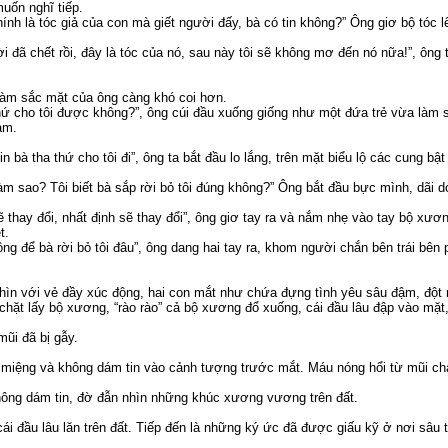
uốn nghĩ tiếp.
nh là tóc giả của con mà giết người đấy, bà có tin không?” Ông giơ bộ tóc l
 đã chết rồi, đây là tóc của nó, sau này tôi sẽ không mơ đến nó nữa!”, ông 
làm sắc mặt của ông càng khó coi hơn.
 thứ cho tôi được không?”, ông cúi đầu xuống giống như một đứa trẻ vừa làm sa
ạm.
, xin bà tha thứ cho tôi đi”, ông ta bắt đầu lo lắng, trên mặt biểu lộ các cung b
àm sao? Tôi biết bà sắp rời bỏ tôi đúng không?” Ông bắt đầu bực mình, dãi d
 sẽ thay đổi, nhất định sẽ thay đổi”, ông giơ tay ra và nắm nhẹ vào tay bộ xươ
t.
ông để bà rời bỏ tôi đâu”, ông dang hai tay ra, khom người chắn bên trái bê
ìn với vẻ đầy xúc động, hai con mắt như chứa đựng tình yêu sâu đậm, đột n
 chặt lấy bộ xương, “rào rào” cả bộ xương đổ xuống, cái đầu lâu đập vào m
mũi đã bị gẫy.
miệng và không dám tin vào cảnh tượng trước mắt. Máu nóng hổi từ mũi chả
hông dám tin, đờ đẫn nhìn những khúc xương vương trên đất.
i đầu lâu lăn trên đất. Tiếp đến là những ký ức đã được giấu kỹ ở nơi sâu 