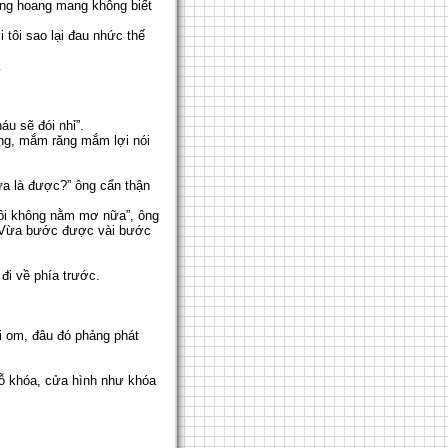
dưng hoang mang không biết
 tôi sao lại đau nhức thế
…
áu sẽ đói nhỉ”.
ng, mắm răng mắm lợi nói
ữa là được?” ông cẩn thận
 tôi không nằm mơ nữa”, ông
c. Vừa bước được vài bước
 đi về phía trước.
ối om, đâu đó phảng phát
ỗ khóa, cửa hình như khóa