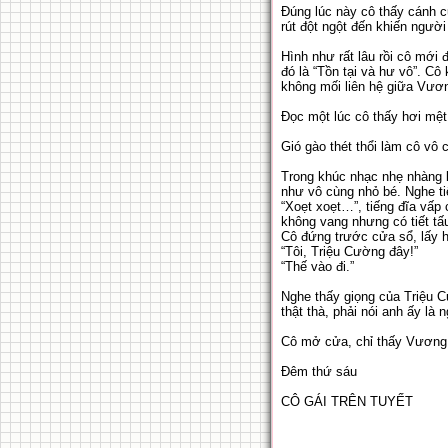
Đúng lúc này cô thấy cánh c
rút đột ngột đến khiến ngườ
Hình như rất lâu rồi cô mới
đó là “Tồn tại và hư vô”. Cô
không mối liên hệ giữa Vươn
Đọc một lúc cô thấy hơi mệt 
Gió gào thét thổi làm cô vô
Trong khúc nhạc nhẹ nhàng l
như vô cùng nhỏ bé. Nghe ti
“Xoẹt xoẹt…”, tiếng đĩa vấp 
không vang nhưng có tiết tấu
Cô đứng trước cửa sổ, lấy hế
“Tôi, Triệu Cường đây!”
“Thế vào đi.”
Nghe thấy giọng của Triệu 
thật thà, phải nói anh ấy là
Cô mở cửa, chỉ thấy Vươn
Đêm thứ sáu
CÔ GÁI TRÊN TUYẾT