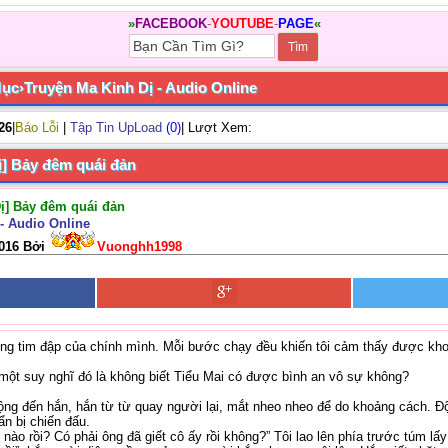
»
FACEBOOK
-
YOUTUBE
-
PAGE
«
Mục
›
Truyện Ma Kinh Dị - Audio Online
/26
|
Báo Lỗi
|
Tập Tin UpLoad
(0)
| Lượt Xem:
ị] Bảy đêm quái đản
Dị] Bảy đêm quái đản
- Audio Online
2016 Bởi
Vuonghh1998
tiếng tim đập của chính mình. Mỗi bước chạy đều khiến tôi cảm thấy được kh
ó một suy nghĩ đó là không biết Tiểu Mai có được bình an vô sự không?
ng đến hắn, hắn từ từ quay người lại, mắt nheo nheo để do khoảng cách. Độ
ẩn bị chiến đấu.
ế nào rồi? Có phải ông đã giết cô ấy rồi không?” Tôi lao lên phía trước túm lấy