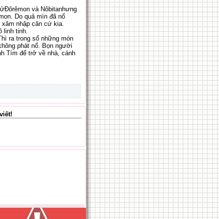
khửĐôrêmon và Nôbitanhưng
êmon. Do quả mìn đã nổ
u xâm nhập căn cứ kia.
linh tinh.
Thì ra trong số những món
 không phát nổ. Bọn người
nh Tím để trở về nhà, cánh
iết!