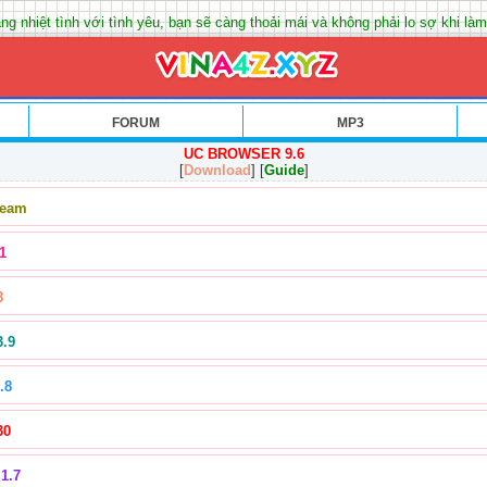
ng nhiệt tình với tình yêu, bạn sẽ càng thoải mái và không phải lo sợ khi làm
FORUM
MP3
UC BROWSER 9.6
[
Download
] [
Guide
]
Team
1
8
3.9
.8
30
1.7