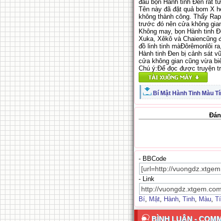
đầu bọn Hành tinh Đen rất tứ
Tên này đã đặt quả bom X h
không thành công. Thấy Rap
trước đó nên cửa không gian
Không may, bọn Hành tinh Đen
Xuka, Xêkô và Chaiencũng đế
đồ linh tinh màĐôrêmonlôi r
Hành tinh Đen bị cảnh sát v
cửa không gian cũng vừa bi
Chú ý:Để đọc được truyện t
Bí Mật Hành Tinh Màu Tí
.
Đán
- BBCode
- Link
Bí
,
Mật
,
Hành
,
Tinh
,
Màu
,
T
BÌNH LUẬN - COM