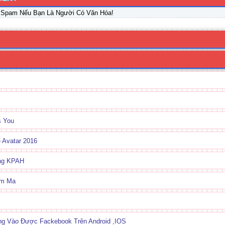
 Spam Nếu Bạn Là Người Có Văn Hóa!
s You
 Avatar 2016
ong KPAH
ảm Ma
g Vào Được Fackebook Trên Android ,IOS