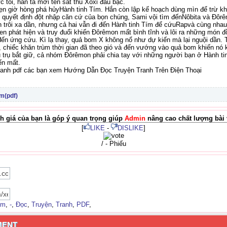
c tối, hắn ta mời tên sát thủ Xôxi đầu bạc.
ẹn giờ hòng phá hủyHành tinh Tím. Hắn còn lập kế hoạch dùng mìn để trừ 
 quyết định đột nhập căn cứ của bọn chúng, Sami vội tìm đếnNôbita và Đôr
 trôi xa dần, nhưng cả hai vẫn đi đến Hành tinh Tím để cứuRapvà cùng nha
 phát hiện và truy đuổi khiến Đôrêmon mất bình tĩnh và lôi ra những món đồ 
n ứng cứu. Kì lạ thay, quả bom X không nổ như dự kiến mà lại nguội dần. 
a, chiếc khăn trùm thời gian đã theo gió và đến vướng vào quả bom khiến nó
ũ trụ bắt giữ, cả nhóm Đôrêmon phải chia tay với những người bạn ở Hành ti
ến mất.
ranh pdf các bạn xem Hướng Dẫn Đọc Truyện Tranh Trên Điện Thoại
m(pdf)
h giá của bạn là góp ý quan trọng giúp
Admin
nâng cao chất lượng bài v
[
LIKE
-
DISLIKE
]
/ - Phiếu
ím
,
-
,
Đọc
,
Truyện
,
Tranh
,
PDF
,
MENT