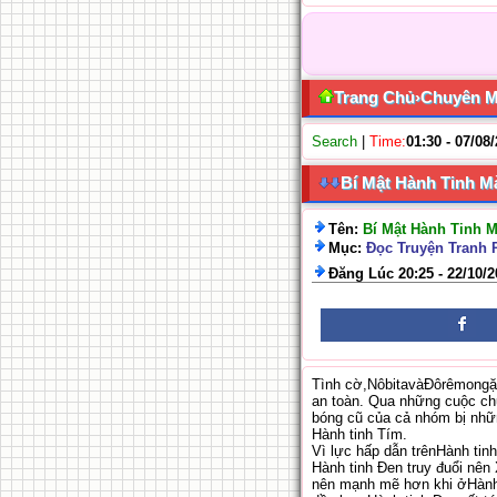
Trang Chủ
›
Chuyên 
Search
|
Time:
01:30 - 07/08
Bí Mật Hành Tinh M
Tên:
Bí Mật Hành Tinh 
Mục:
Đọc Truyện Tranh
Đăng Lúc 20:25 - 22/10/
Tình cờ,NôbitavàĐôrêmongặp
an toàn. Qua những cuộc chu
bóng cũ của cả nhóm bị nhữn
Hành tinh Tím.
Vì lực hấp dẫn trênHành tin
Hành tinh Đen truy đuổi nên
nên mạnh mẽ hơn khi ởHành 