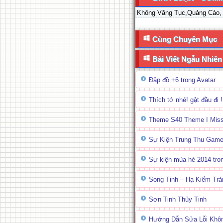
Không Văng Tục,Quảng Cáo,
Cùng Chuyên Mục
Bài Viết Ngẫu Nhiên
Đập đồ +6 trong Avatar
Thích tớ nhé! gật đầu đi !
Theme S40 Theme I Mis
Sự Kiện Trung Thu Game
Sự kiện mùa hè 2014 tr
Song Tinh – Hạ Kiếm Tr
Sơn Tinh Thủy Tinh
Hướng Dẫn Sửa Lỗi Khôn