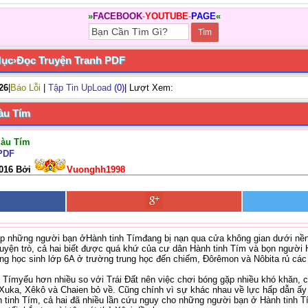
»
FACEBOOK
-
YOUTUBE
-
PAGE
«
Mục
›
Đọc Truyện Tranh PDF
/26
|
Báo Lỗi
|
Tập Tin UpLoad
(0)
| Lượt Xem:
àu Tím
Màu Tím
 PDF
2016 Bởi
Vuonghh1998
 những người bạn ởHành tinh Tímđang bị nạn qua cửa không gian dưới nền 
yện trò, cả hai biết được quá khứ của cư dân Hành tinh Tím và bọn người 
g học sinh lớp 6A ở trường trung học đến chiếm, Đôrêmon và Nôbita rủ các
h Tímyếu hơn nhiều so với Trái Đất nên việc chơi bóng gặp nhiều khó khăn, c
 Xuka, Xêkô và Chaien bỏ về. Cũng chính vì sự khác nhau về lực hấp dẫn ấ
tinh Tím, cả hai đã nhiều lần cứu nguy cho những người bạn ở Hành tinh T