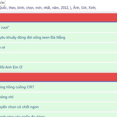
Quốc
,
theo
,
bình
,
chọn
,
mới
,
nhất
,
năm
,
2012
,
|
,
Ảnh
,
Girl
,
Xinh
,
 rượi"
êu khuấy động đời sống teen Đà Nẵng
n ơi
Rồi Anh Em Ợ
bóng hồng cuồng CR7
hông nhỉ
tuyển chọn có chốt ngon
Hạnh sino váy ngắn đọ dáng