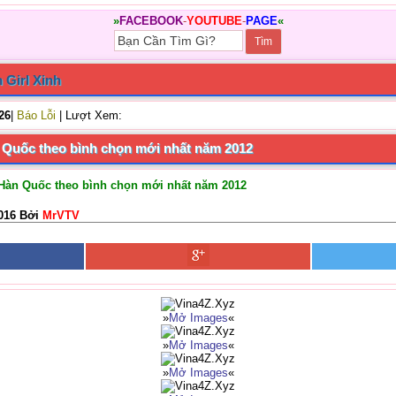
»
FACEBOOK
-
YOUTUBE
-
PAGE
«
 Girl Xinh
/26
|
Báo Lỗi
| Lượt Xem:
n Quốc theo bình chọn mới nhất năm 2012
 Hàn Quốc theo bình chọn mới nhất năm 2012
016 Bởi
MrVTV
»
Mở Images
«
»
Mở Images
«
»
Mở Images
«