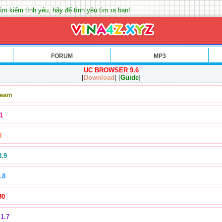
ìm kiếm tình yêu, hãy để tình yêu tìm ra bạn!
FORUM
MP3
UC BROWSER 9.6
[
Download
] [
Guide
]
Team
1
8
3.9
.8
30
1.7