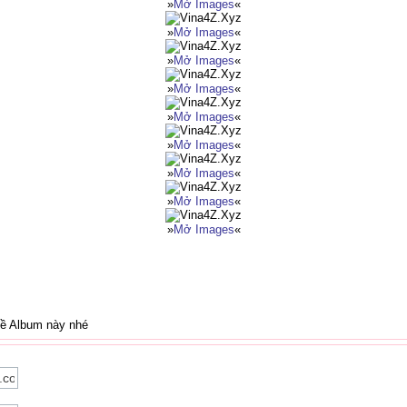
»
Mở Images
«
»
Mở Images
«
»
Mở Images
«
»
Mở Images
«
»
Mở Images
«
»
Mở Images
«
»
Mở Images
«
»
Mở Images
«
»
Mở Images
«
về Album này nhé