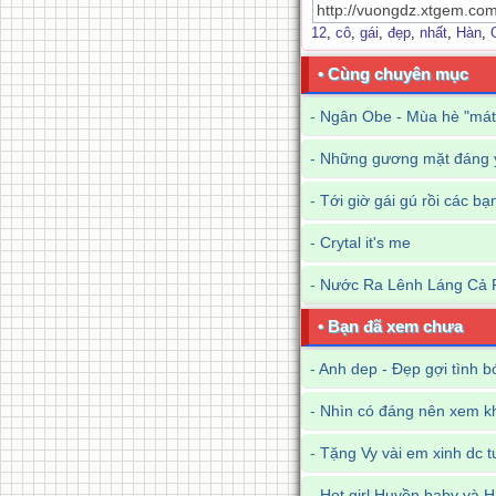
12
,
cô
,
gái
,
đẹp
,
nhất
,
Hàn
,
• Cùng chuyên mục
-
Ngân Obe - Mùa hè "mát
-
Những gương mặt đáng y
-
Tới giờ gái gú rồi các bạ
-
Crytal it's me
-
Nước Ra Lênh Láng Cả 
• Bạn đã xem chưa
-
Anh dep - Đẹp gợi tình 
-
Nhìn có đáng nên xem k
-
Tặng Vy vài em xinh dc 
-
Hot girl Huyền baby và 