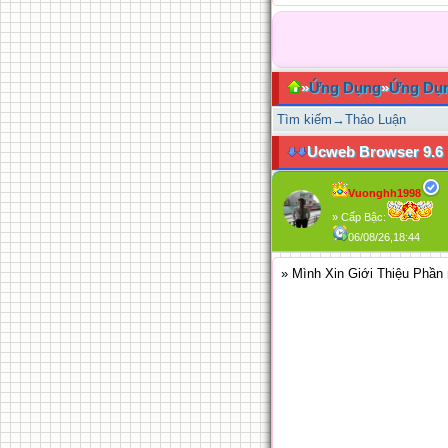
»
Ứng Dụng
»
Ứng Dụ
Tìm kiếm
→
Thảo Luận
Ucweb Browser 9.6
Vuonghh1998
» Cấp Bậc:
06/08/26,18:44
» Mình Xin Giới Thiệu Phần