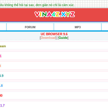
êu không thể hỏi tại sao, đơn giản nó chỉ là cảm xúc.
FORUM
MP3
UC BROWSER 9.6
[
Download
] [
Guide
]
Team
1
8
3.9
.8
30
1.7