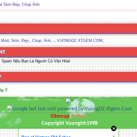
d Skin Đẹp, Chụp Ảnh
,
Mod
,
Skin
,
Đẹp,
,
Chụp
,
Ảnh
,
-
,
VUONGDZ.XTGEM.COM
,
NT
, Spam Nếu Bạn Là Người Có Văn Hóa!
Ợ
óp Ý
Sitemap
|
Robots
Copyright Vuonghh1998
»