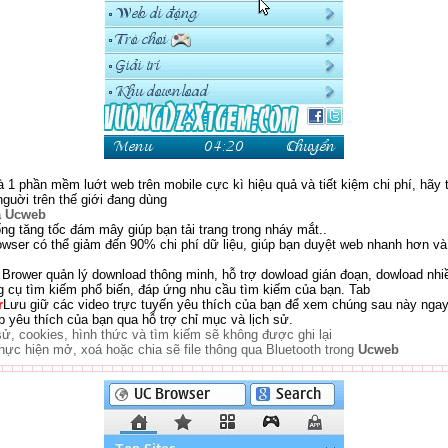
à 1 phần mềm luớt web trên mobile cực kì hiệu quả và tiết kiệm chi phí, hãy
guời trên thế giới đang dùng
a Ucweb
ng tăng tốc đám mây giúp bạn tải trang trong nháy mắt..
ser có thể giảm đến 90% chi phí dữ liệu, giúp bạn duyệt web nhanh hơn và 
Brower quản lý download thông minh, hỗ trợ dowload gián đoạn, dowload nhiề
ng cụ tìm kiếm phổ biến, đáp ứng nhu cầu tìm kiếm của bạn. Tab
r
Lưu giữ các video trực tuyến yêu thích của bạn để xem chúng sau này ngay
b yêu thích của bạn qua hỗ trợ chỉ mục và lịch sử.
sử, cookies, hình thức và tìm kiếm sẽ không được ghi lại
thực hiện mở, xoá hoặc chia sẽ file thông qua Bluetooth trong
Ucweb