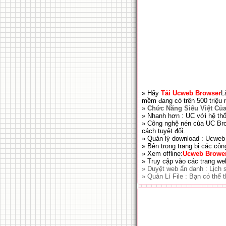
» Hãy
Tải Ucweb Browser
L
mềm đang có trên 500 triệu n
» Chức Năng Siêu Việt Củ
» Nhanh hơn : UC với hệ thố
» Công nghệ nén của UC Brow
cách tuyệt đối.
» Quản lý download : Ucweb 
» Bên trong trang bị các cô
» Xem offline:
Ucweb Browe
» Truy cập vào các trang we
» Duyệt web ẩn danh : Lịch 
» Quản Lí File : Bạn có thể 