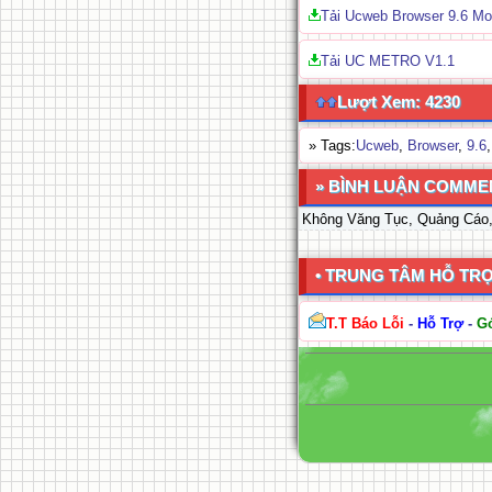
Tải Ucweb Browser 9.6 Mo
Tải UC METRO V1.1
Lượt Xem: 4230
» Tags:
Ucweb
,
Browser
,
9.6
» BÌNH LUẬN COMME
Không Văng Tục, Quảng Cáo
• TRUNG TÂM HỖ TR
T.T Báo Lỗi
-
Hỗ Trợ
-
G