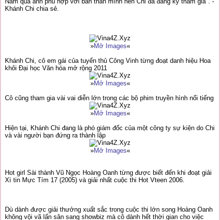
Nam qua ảnh phù hợp với bản thân mình nên Chi đã đăng ký tham gia". -
Khánh Chi chia sẻ.
»
Mở Images
«
Khánh Chi, cô em gái của tuyển thủ Công Vinh từng đoạt danh hiệu Hoa
khôi Đại học Văn hóa mở rộng 2011
»
Mở Images
«
Cô cũng tham gia vài vai diễn lớn trong các bộ phim truyền hình nổi tiếng
»
Mở Images
«
Hiện tại, Khánh Chi đang là phó giám đốc của một công ty sự kiện do Chi
và vài người bạn đứng ra thành lập
»
Mở Images
«
Hot girl Sài thành Vũ Ngọc Hoàng Oanh từng được biết đến khi đoạt giải
Xì tin Mực Tím 17 (2005) và giải nhất cuộc thi Hot Vteen 2006.
Dù dành được giải thưởng xuất sắc trong cuộc thi lớn song Hoàng Oanh
không vội vã lấn sân sang showbiz mà cô dành hết thời gian cho việc