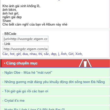
Kho ảnh gái xinh khổng lồ,
ảnh bikini,
ảnh hot girl,
ngắm gái đẹp
Share
Cho biết cảm nghĩ của bạn về Album này nhé
- BBCode
- Link
Các
,
hot
,
girl
,
đua
,
nhau
,
thi
,
sắc
,
đẹp
,
|
,
Ảnh
,
Girl
,
Xinh
,
• Cùng chuyên mục
-
Ngân Obe - Mùa hè "mát rượi"
-
Những gương mặt đáng yêu khuấy động đời sống teen Đà Nẵng
-
Tới giờ gái gú rồi các bạn ơi
-
Crytal it's me
-
Nước Ra Lênh Láng Cả Rồi Anh Em Ợ