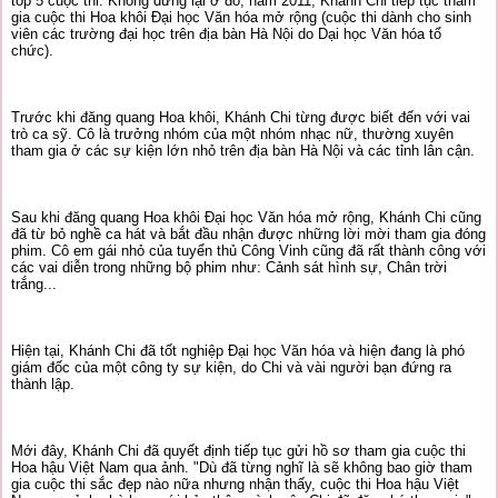
top 5 cuộc thi. Không dừng lại ở đó, năm 2011, Khánh Chi tiếp tục tham
gia cuộc thi Hoa khôi Đại học Văn hóa mở rộng (cuộc thi dành cho sinh
viên các trường đại học trên địa bàn Hà Nội do Dại học Văn hóa tổ
chức).
Trước khi đăng quang Hoa khôi, Khánh Chi từng được biết đến với vai
trò ca sỹ. Cô là trưởng nhóm của một nhóm nhạc nữ, thường xuyên
tham gia ở các sự kiện lớn nhỏ trên địa bàn Hà Nội và các tỉnh lân cận.
Sau khi đăng quang Hoa khôi Đại học Văn hóa mở rộng, Khánh Chi cũng
đã từ bỏ nghề ca hát và bắt đầu nhận được những lời mời tham gia đóng
phim. Cô em gái nhỏ của tuyển thủ Công Vinh cũng đã rất thành công với
các vai diễn trong những bộ phim như: Cảnh sát hình sự, Chân trời
trắng...
Hiện tại, Khánh Chi đã tốt nghiệp Đại học Văn hóa và hiện đang là phó
giám đốc của một công ty sự kiện, do Chi và vài người bạn đứng ra
thành lập.
Mới đây, Khánh Chi đã quyết định tiếp tục gửi hồ sơ tham gia cuộc thi
Hoa hậu Việt Nam qua ảnh. "Dù đã từng nghĩ là sẽ không bao giờ tham
gia cuộc thi sắc đẹp nào nữa nhưng nhận thấy, cuộc thi Hoa hậu Việt