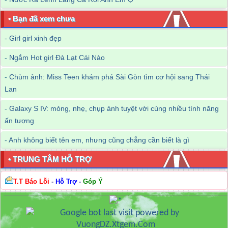
• Bạn đã xem chưa
-
Girl girl xinh đẹp
-
Ngắm Hot girl Đà Lạt Cái Nào
-
Chùm ảnh: Miss Teen khám phá Sài Gòn tìm cơ hội sang Thái
Lan
-
Galaxy S IV: mỏng, nhẹ, chụp ảnh tuyệt vời cùng nhiều tính năng
ấn tượng
-
Anh không biết tên em, nhưng cũng chẳng cần biết là gì
• TRUNG TÂM HỖ TRỢ
T.T Báo Lỗi
-
Hỗ Trợ
-
Góp Ý