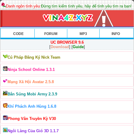
Danh ngôn tình yêu:
Đừng tìm kiếm tình yêu, hãy để tình yêu tìm ra bạn!
CODE
FORUM
MP3
INFO
UC BROWSER 9.6
[
Download
] [
Guide
]
Cú Pháp Đăng Ký Nick Team
Ninja School Online 1.3.1
Mạng Xã Hội Avatar 2.5.8
Bắn Súng Mobi Army 2.3.9
Khí Phách Anh Hùng 1.6.8
Phong Vân Truyền Kỳ V30
Ngôi Làng Của Gió 3D 1.1.7