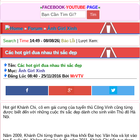
»
FACEBOOK
-
YOUTUBE
-
PAGE
«
Home
»
Forum
»
Ảnh Girl Xinh
Search
|
Time:
14:49 - 08/08/26
|
Báo Lỗi
| Lượt Xem:
Các hot girl đua nhau thi sắc đẹp
Tên:
Các hot girl đua nhau thi sắc đẹp
Mục:
Ảnh Girl Xinh
Đăng Lúc 08:40 - 25/11/2016 Bởi
MrVTV
Hot girl Khánh Chi, cô em gái cưng của tuyển thủ Công Vinh cũng từng
được biết đến với những cuộc thi sắc đẹp dành cho sinh viên Thủ đô Hà
Nội.
Năm 2009, Khánh Chi từng tham gia Hoa khôi Đại học Văn hóa và lọt vào