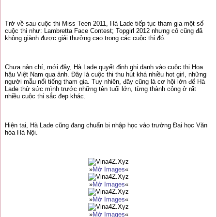
Trở về sau cuộc thi Miss Teen 2011, Hà Lade tiếp tục tham gia một số
cuộc thi như: Lambretta Face Contest; Topgirl 2012 nhưng cô cũng đã
không giành được giải thưởng cao trong các cuộc thi đó.
Chưa nản chí, mới đây, Hà Lade quyết định ghi danh vào cuộc thi Hoa
hậu Việt Nam qua ảnh. Đây là cuộc thi thu hút khá nhiều hot girl, những
người mẫu nổi tiếng tham gia. Tuy nhiên, đây cũng là cơ hội lớn để Hà
Lade thử sức mình trước những tên tuổi lớn, từng thành công ở rất
nhiều cuộc thi sắc đẹp khác.
Hiện tại, Hà Lade cũng đang chuẩn bị nhập học vào trường Đại học Văn
hóa Hà Nội.
»
Mở Images
«
»
Mở Images
«
»
Mở Images
«
»
Mở Images
«