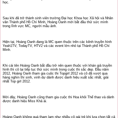
học.
Sau khi đã trở thành sinh viên trường Đại học Khoa học Xã hội và Nhân
văn Thành phố Hồ Chí Minh, Hoàng Oanh mới bắt đầu thử sức mình
trong lĩnh vực MC, người mẫu ảnh.
Hiện tại, Hoàng Oanh đang là MC quen thuộc trên các kênh truyền hình
Yeah1TV, TodayTV, HTV2 và các event lớn nhỏ tại Thành phố Hồ Chí
Minh.
Khi cái tên Hoàng Oanh bắt đầu trở nên quen thuộc với khán giả truyền
hình thì cô lại tiếp tục thử sức mình trong cuộc thi sắc đẹp. Đầu năm
2012, Hoàng Oanh tham gia cuộc thi Topgirl 2012 và cô đã vượt qua
hàng nghìn thí sinh, vinh dự dành được danh hiệu xuất sắc nhất, giải
nhất Top girl 2012.
Mới đây, Hoàng Oanh cũng tham gia cuộc thi Hoa khôi Thể thao và dành
được danh hiệu Miss Khả ái.
Hoàng Oanh không quá tham lam như nhiều cô gái trẻ khi lựa chọn tất cả