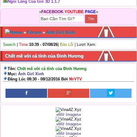
Ngôi Làng Của Gió 3D 1.1.7
»
FACEBOOK
-
YOUTUBE
-
PAGE
«
Home
»
Forum
»
Ảnh Girl Xinh
Search
|
Time:
10:39 - 07/08/26
|
Báo Lỗi
| Lượt Xem:
Chết mê với cá tính của Đinh Hương
Tên:
Chết mê với cá tính của Đinh Hương
Mục:
Ảnh Girl Xinh
Đăng Lúc 08:30 - 08/12/2016 Bởi
MrVTV
»
Mở Images
«
»
Mở Images
«
»
Mở Images
«