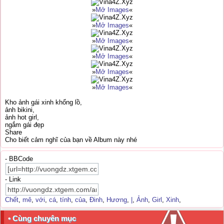
»
Mở Images
«
»
Mở Images
«
»
Mở Images
«
»
Mở Images
«
»
Mở Images
«
»
Mở Images
«
Kho ảnh gái xinh khổng lồ,
ảnh bikini,
ảnh hot girl,
ngắm gái đẹp
Share
Cho biết cảm nghĩ của bạn về Album này nhé
- BBCode
- Link
Chết
,
mê
,
với
,
cá
,
tính
,
của
,
Đinh
,
Hương
,
|
,
Ảnh
,
Girl
,
Xinh
,
• Cùng chuyên mục