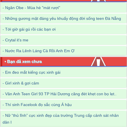
-
Ngân Obe - Mùa hè "mát rượi"
-
Những gương mặt đáng yêu khuấy động đời sống teen Đà Nẵng
-
Tới giờ gái gú rồi các bạn ơi
-
Crytal it's me
-
Nước Ra Lênh Láng Cả Rồi Anh Em Ợ
• Bạn đã xem chưa
-
Em đeo mắt kiếng cực xinh gái
-
Girl xinh & gợi cảm
-
Vân Anh Teen Girl 93 TP Hải Dương căng đét khẹt con bọ lẹt..
-
Thí sinh Facelook đọ sắc cùng Á hậu
-
Nữ “thủ lĩnh” cực xinh đẹp của trường Trung cấp cảnh sát nhân
dân I