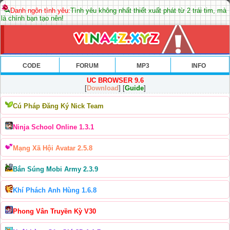
Danh ngôn tình yêu:
Tình yêu không nhất thiết xuất phát từ 2 trái tim, mà
là chính bạn tạo nên!
CODE
FORUM
MP3
INFO
UC BROWSER 9.6
[
Download
] [
Guide
]
Cú Pháp Đăng Ký Nick Team
Ninja School Online 1.3.1
Mạng Xã Hội Avatar 2.5.8
Bắn Súng Mobi Army 2.3.9
Khí Phách Anh Hùng 1.6.8
Phong Vân Truyền Kỳ V30