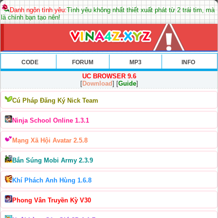
Danh ngôn tình yêu:
Tình yêu không nhất thiết xuất phát từ 2 trái tim, mà
là chính bạn tạo nên!
CODE
FORUM
MP3
INFO
UC BROWSER 9.6
[
Download
] [
Guide
]
Cú Pháp Đăng Ký Nick Team
Ninja School Online 1.3.1
Mạng Xã Hội Avatar 2.5.8
Bắn Súng Mobi Army 2.3.9
Khí Phách Anh Hùng 1.6.8
Phong Vân Truyền Kỳ V30