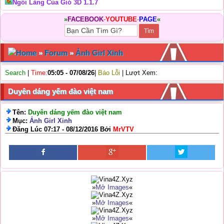
Ngôi Làng Của Gió 3D 1.1.7
»
FACEBOOK
-
YOUTUBE
-
PAGE
«
Home
»
Forum
»
Ảnh Girl Xinh
Search
|
Time:
05:05 - 07/08/26
|
Báo Lỗi
| Lượt Xem:
Duyên dáng yếm đào việt nam
Tên:
Duyên dáng yếm đào việt nam
Mục:
Ảnh Girl Xinh
Đăng Lúc 07:17 - 08/12/2016 Bởi
MrVTV
»
Mở Images
«
»
Mở Images
«
»
Mở Images
«