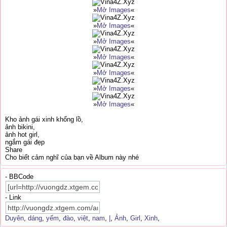
»
Mở Images
«
»
Mở Images
«
»
Mở Images
«
»
Mở Images
«
»
Mở Images
«
»
Mở Images
«
»
Mở Images
«
Kho ảnh gái xinh khổng lồ,
ảnh bikini,
ảnh hot girl,
ngắm gái đẹp
Share
Cho biết cảm nghĩ của bạn về Album này nhé
- BBCode
- Link
Duyên
,
dáng
,
yếm
,
đào
,
việt
,
nam
,
|
,
Ảnh
,
Girl
,
Xinh
,