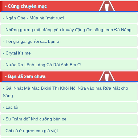
• Cùng chuyên mục
-
Ngân Obe - Mùa hè "mát rượi"
-
Những gương mặt đáng yêu khuấy động đời sống teen Đà Nẵng
-
Tới giờ gái gú rồi các bạn ơi
-
Crytal it's me
-
Nước Ra Lênh Láng Cả Rồi Anh Em Ợ
• Bạn đã xem chưa
-
Gái Nhật Mà Mặc Bikini Thì Khỏi Nói Nữa vào mà Rửa Mắt cho
Sáng
-
Lạc lối
-
Sự "cám dỗ" khó cưỡng bên xe
-
Chỉ có ở người con giá việt