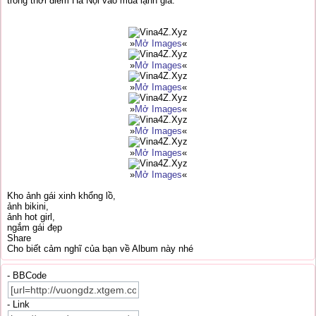
trong thời điểm Hà Nội vào mùa lạnh giá:
»
Mở Images
«
»
Mở Images
«
»
Mở Images
«
»
Mở Images
«
»
Mở Images
«
»
Mở Images
«
»
Mở Images
«
Kho ảnh gái xinh khổng lồ,
ảnh bikini,
ảnh hot girl,
ngắm gái đẹp
Share
Cho biết cảm nghĩ của bạn về Album này nhé
- BBCode
- Link