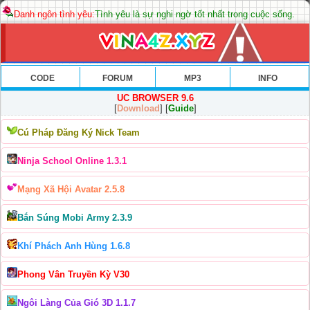
Danh ngôn tình yêu:
Tình yêu là sự nghi ngờ tốt nhất trong cuộc sống.
CODE
FORUM
MP3
INFO
UC BROWSER 9.6
[
Download
] [
Guide
]
Cú Pháp Đăng Ký Nick Team
Ninja School Online 1.3.1
Mạng Xã Hội Avatar 2.5.8
Bắn Súng Mobi Army 2.3.9
Khí Phách Anh Hùng 1.6.8
Phong Vân Truyền Kỳ V30
Ngôi Làng Của Gió 3D 1.1.7