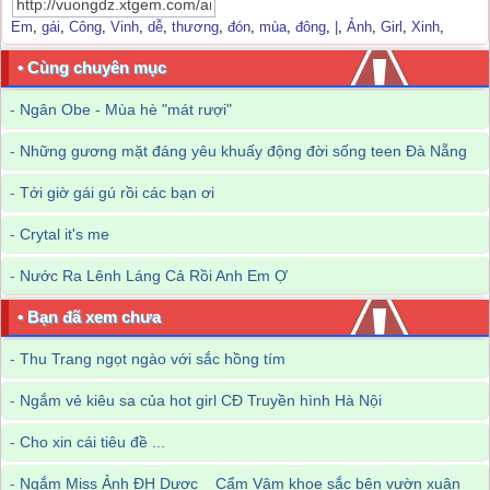
Em
,
gái
,
Công
,
Vinh
,
dễ
,
thương
,
đón
,
mùa
,
đông
,
|
,
Ảnh
,
Girl
,
Xinh
,
• Cùng chuyên mục
-
Ngân Obe - Mùa hè "mát rượi"
-
Những gương mặt đáng yêu khuấy động đời sống teen Đà Nẵng
-
Tới giờ gái gú rồi các bạn ơi
-
Crytal it's me
-
Nước Ra Lênh Láng Cả Rồi Anh Em Ợ
• Bạn đã xem chưa
-
Thu Trang ngọt ngào với sắc hồng tím
-
Ngắm vẻ kiêu sa của hot girl CĐ Truyền hình Hà Nội
-
Cho xin cái tiêu đề ...
-
Ngắm Miss Ảnh ĐH Dược _ Cẩm Vâm khoe sắc bên vườn xuân