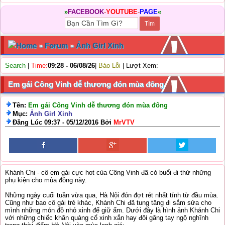
»
FACEBOOK
-
YOUTUBE
-
PAGE
«
Home
»
Forum
»
Ảnh Girl Xinh
Search
|
Time:
09:28 - 06/08/26
|
Báo Lỗi
| Lượt Xem:
Em gái Công Vinh dễ thương đón mùa đông
Tên:
Em gái Công Vinh dễ thương đón mùa đông
Mục:
Ảnh Girl Xinh
Đăng Lúc 09:37 - 05/12/2016 Bởi
MrVTV
Khánh Chi - cô em gái cực hot của Công Vinh đã có buổi đi thử những
phụ kiện cho mùa đông này.
Những ngày cuối tuần vừa qua, Hà Nội đón đợt rét nhất tính từ đầu mùa.
Cũng như bao cô gái trẻ khác, Khánh Chi đã tung tăng đi sắm sửa cho
mình những món đồ nhỏ xinh để giữ ấm. Dưới đây là hình ảnh Khánh Chi
với những chiếc khăn quàng cổ xinh xắn hay đôi găng tay ngộ nghĩnh