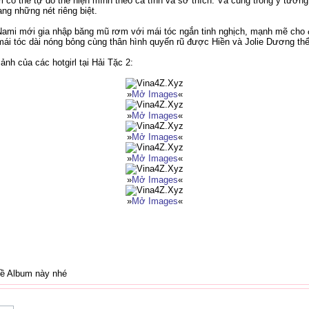
l có thể tự do thể hiện mình theo cá tính và sở thích. Và cũng trong ý tưởng
g những nét riêng biệt.
ami mới gia nhập băng mũ rơm với mái tóc ngắn tinh nghịch, mạnh mẽ cho đế
mái tóc dài nóng bỏng cùng thân hình quyến rũ được Hiền và Jolie Dương thể
nh của các hotgirl tại Hải Tặc 2:
»
Mở Images
«
»
Mở Images
«
»
Mở Images
«
»
Mở Images
«
»
Mở Images
«
»
Mở Images
«
về Album này nhé