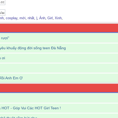
nh
,
cosplay
,
mới
,
nhất
,
|
,
Ảnh
,
Girl
,
Xinh
,
 rượi"
êu khuấy động đời sống teen Đà Nẵng
n ơi
Rồi Anh Em Ợ
HOT - Góp Vui Các HOT Girl Teen !