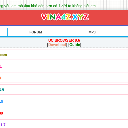
ng yêu em mà đau khổ còn hơn cả 1 đời ta không biết em.
FORUM
MP3
UC BROWSER 9.6
[
Download
] [
Guide
]
Team
1
8
3.9
.8
30
1.7