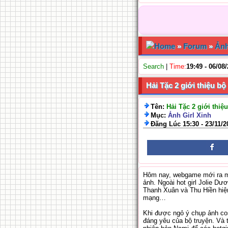
Home
»
Forum
»
Ảnh
Search
|
Time:
19:49 - 06/08
Hải Tặc 2 giới thiệu b
Tên:
Hải Tặc 2 giới thiệ
Mục:
Ảnh Girl Xinh
Đăng Lúc 15:30 - 23/11/2
Hôm nay, webgame mới ra mắt
ảnh. Ngoài hot girl Jolie D
Thanh Xuân và Thu Hiền hiện
mạng…
Khi được ngỏ ý chụp ảnh cos
đáng yêu của bộ truyện. Và 