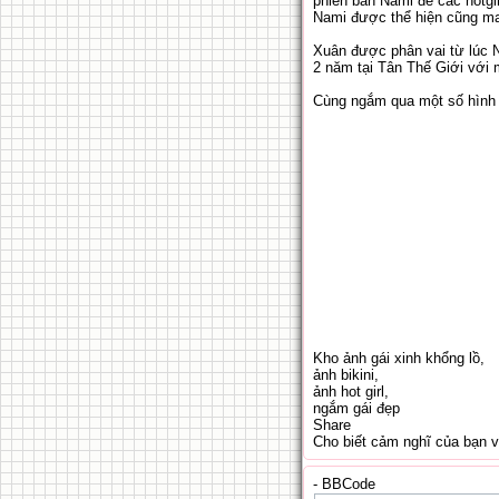
phiên bản Nami để các hotgir
Nami được thể hiện cũng man
Xuân được phân vai từ lúc N
2 năm tại Tân Thế Giới với 
Cùng ngắm qua một số hình ả
Kho ảnh gái xinh khổng lồ,
ảnh bikini,
ảnh hot girl,
ngắm gái đẹp
Share
Cho biết cảm nghĩ của bạn 
- BBCode