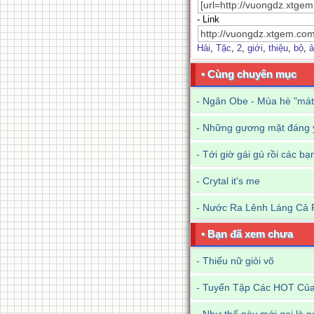
- Link
Hải
,
Tặc
,
2
,
giới
,
thiệu
,
bộ
,
ả
• Cùng chuyên mục
-
Ngân Obe - Mùa hè "mát
-
Những gương mặt đáng y
-
Tới giờ gái gú rồi các bạ
-
Crytal it's me
-
Nước Ra Lênh Láng Cả 
• Bạn đã xem chưa
-
Thiếu nữ giỏi võ
-
Tuyển Tập Các HOT Của 