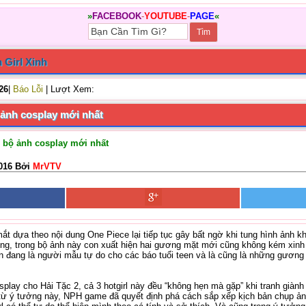
»
FACEBOOK
-
YOUTUBE
-
PAGE
«
 Girl Xinh
/26
|
Báo Lỗi
| Lượt Xem:
ộ ảnh cosplay mới nhất
u bộ ảnh cosplay mới nhất
016 Bởi
MrVTV
 dựa theo nội dung One Piece lại tiếp tục gây bất ngờ khi tung hình ảnh 
ương, trong bộ ảnh này con xuất hiện hai gương mặt mới cũng không kém xinh
 đang là người mẫu tự do cho các báo tuổi teen và là cũng là những gương 
play cho Hải Tặc 2, cả 3 hotgirl này đều “không hẹn mà gặp” khi tranh giành
từ ý tưởng này, NPH game đã quyết định phá cách sắp xếp kịch bản chụp ản