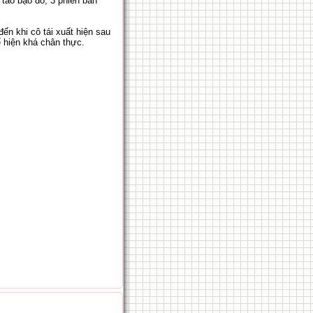
 táo bạo đó, 3 phiên bản
n khi cô tái xuất hiện sau
 hiện khá chân thực.