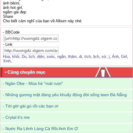
ảnh bikini,
ảnh hot girl,
ngắm gái đẹp
Share
Cho biết cảm nghĩ của bạn về Album này nhé
- BBCode
- Link
Hoa
,
khôi
,
Du
,
lịch
,
diện
,
soóc
,
ngắn
,
thăm
,
di
,
tích
,
lịch
,
sử
,
|
,
Ảnh
,
Girl
,
Xinh
,
• Cùng chuyên mục
-
Ngân Obe - Mùa hè "mát rượi"
-
Những gương mặt đáng yêu khuấy động đời sống teen Đà Nẵng
-
Tới giờ gái gú rồi các bạn ơi
-
Crytal it's me
-
Nước Ra Lênh Láng Cả Rồi Anh Em Ợ