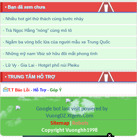
• Bạn đã xem chưa
-
Nhiều hot girl thử thách cùng bước nhảy
-
Trà Ngọc Hằng "nóng" cùng mô tô
-
Ngắm ba vòng bốc lửa của người mẫu xe Trung Quốc
-
Những mỹ nam Vbiz sở hữu đôi mắt phong tình
-
Lữ Vy - Gia Lai - Hotgirl phố núi Pleiku
• TRUNG TÂM HỖ TRỢ
T.T Báo Lỗi
-
Hỗ Trợ
-
Góp Ý
Sitemap
|
Robots
Copyright Vuonghh1998