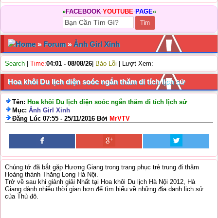
»
FACEBOOK
-
YOUTUBE
-
PAGE
«
Home
»
Forum
»
Ảnh Girl Xinh
Search
|
Time:
04:01 - 08/08/26
|
Báo Lỗi
| Lượt Xem:
Hoa khôi Du lịch diện soóc ngắn thăm di tích lịch sử
Tên:
Hoa khôi Du lịch diện soóc ngắn thăm di tích lịch sử
Mục:
Ảnh Girl Xinh
Đăng Lúc 07:55 - 25/11/2016 Bởi
MrVTV
Chúng tớ đã bắt gặp Hương Giang trong trang phục trẻ trung đi thăm
Hoàng thành Thăng Long Hà Nội.
Trở về sau khi giành giải Nhất tại Hoa khôi Du lịch Hà Nội 2012, Hà
Giang dành nhiều thời gian hơn để tìm hiểu về những địa danh lịch sử
của Thủ đô.