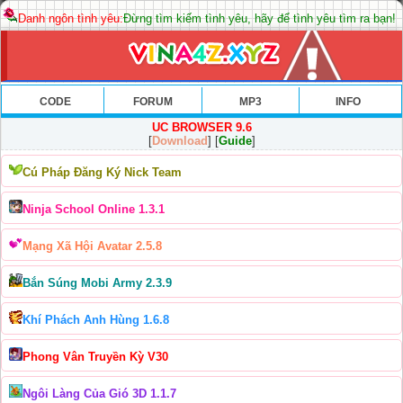
Danh ngôn tình yêu:
Đừng tìm kiếm tình yêu, hãy để tình yêu tìm ra bạn!
CODE
FORUM
MP3
INFO
UC BROWSER 9.6
[
Download
] [
Guide
]
Cú Pháp Đăng Ký Nick Team
Ninja School Online 1.3.1
Mạng Xã Hội Avatar 2.5.8
Bắn Súng Mobi Army 2.3.9
Khí Phách Anh Hùng 1.6.8
Phong Vân Truyền Kỳ V30
Ngôi Làng Của Gió 3D 1.1.7