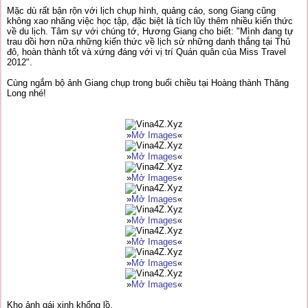
Mặc dù rất bận rộn với lịch chụp hình, quảng cáo, song Giang cũng
không xao nhãng việc học tập, đặc biệt là tích lũy thêm nhiều kiến thức
về du lịch. Tâm sự với chúng tớ, Hương Giang cho biết: "Mình đang tự
trau dồi hơn nữa những kiến thức về lịch sử những danh thắng tại Thủ
đô, hoàn thành tốt và xứng đáng với vị trí Quán quân của Miss Travel
2012".
Cùng ngắm bộ ảnh Giang chụp trong buổi chiều tại Hoàng thành Thăng
Long nhé!
»
Mở Images
«
»
Mở Images
«
»
Mở Images
«
»
Mở Images
«
»
Mở Images
«
»
Mở Images
«
»
Mở Images
«
»
Mở Images
«
Kho ảnh gái xinh khổng lồ,