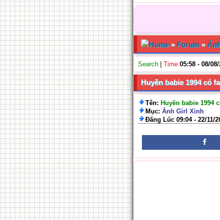
Home
»
Forum
»
Ảnh
Search
|
Time:
05:58 - 08/08
Huyền babie 1994 có f
Tên:
Huyền babie 1994 c
Mục:
Ảnh Girl Xinh
Đăng Lúc 09:04 - 22/11/2