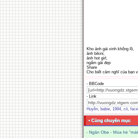
Kho ảnh gái xinh khổng lồ,
ảnh bikini,
ảnh hot girl,
ngắm gái đẹp
Share
Cho biết cảm nghĩ của bạn 
- BBCode
- Link
Huyền
,
babie
,
1994
,
có
,
fac
• Cùng chuyên mục
-
Ngân Obe - Mùa hè "mát