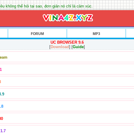
êu không thể hỏi tại sao, đơn giản nó chỉ là cảm xúc.
FORUM
MP3
UC BROWSER 9.6
[
Download
] [
Guide
]
Team
1
8
3.9
.8
30
1.7