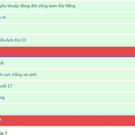
êu khuấy động đời sống teen Đà Nẵng
n ơi
Rồi Anh Em Ợ
đi
 cực trắng và xinh
tuổi 17
ông
Ợ
óp Ý