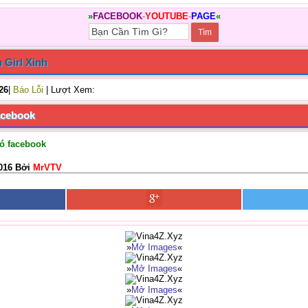
»
FACEBOOK
-
YOUTUBE
-
PAGE
«
 Girl Xinh
/26
|
Báo Lỗi
| Lượt Xem:
acebook
ó facebook
016 Bởi
MrVTV
»
Mở Images
«
»
Mở Images
«
»
Mở Images
«