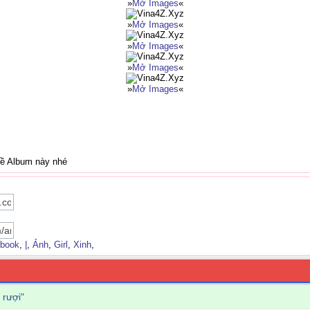
»
Mở Images
«
»
Mở Images
«
»
Mở Images
«
»
Mở Images
«
»
Mở Images
«
về Album này nhé
ebook
,
|
,
Ảnh
,
Girl
,
Xinh
,
 rượi"