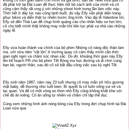
không có thời gian dành cho mình và gia đình, bạn bè. Noel vừa qua cô
đã phải trở lại Đài Loan để thực hiện nốt bộ sách ảnh của mình và cô
cũng cảm thấy rất ưng ý với những shoot hình trong lần làm việc này.
Thời tiết ở đây lúc nào cũng lạnh buốt, dù vậy Elly vẫn phải diện trang
phục bikini và diễn thật tự nhiên trước ống kính. Vào dịp lễ Valentine tới,
Elly sẽ đến Thái Lan để chụp hình quảng cáo cho nhãn hiệu xe hơi lớn,
cô cho biết mình thật không may mắn khi liên tục phải xa nhà vào những
ngày lễ.
Elly vừa hoàn thành vai chính của bộ phim Những cô nàng độc thân làm
mẹ, với nửa năm “vật lộn” ở trường quay cô cảm thấy mình cần thời
gian nghỉ ngơi và chăm sóc nhan sắc. Do đó, khoảng thời gian này Elly
lên kế hoạch PR cho bộ phim Tết Bóng ma học đường và đi chơi cùng
bạn bè, người thân, sau đó cô sẽ bắt đầu công việc sau kỳ nghỉ Tết.
Elly sinh năm 1987, năm nay 23 tuổi nhưng cô may mắn sở hữu gương
mặt baby, dễ thương như tuổi teen. Bí quyết là cô luôn sống vui vẻ và
lạc quan. Và để có một vòng eo thon nhỏ Elly cũng không khắt khe với
chế độ ăn kiêng. Cô ăn uống tự nhiên và chăm chỉ tập thể dục.
Cùng xem những hình ảnh nóng bỏng của Elly trong đợt chụp hình tại Đài
Loan vừa qua: