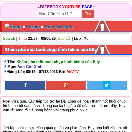
»
FACEBOOK
-
YOUTUBE
-
PAGE
«
Home
»
Forum
»
Ảnh Girl Xinh
Search
|
Time:
22:37 - 09/08/26
|
Báo Lỗi
| Lượt Xem:
Khám phá một buổi chụp hình bikini của Elly
Tên:
Khám phá một buổi chụp hình bikini của Elly
Mục:
Ảnh Girl Xinh
Đăng Lúc 08:19 - 07/12/2016 Bởi
MrVTV
Noel vừa qua, Elly tiếp tục trở lại Đài Loan để hoàn thành nốt buổi chụp
hình cho bộ sách ảnh. Trong cái lạnh giá buốt của thời tiết nơi đây, Elly
vẫn rất rạng rỡ và nóng bỏng với trang phục bikini.
Tới tấp những hợp đồng quảng cáo và phim ảnh, Elly cho biết đôi khi cô