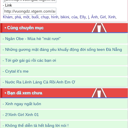
- Link
Khám
,
phá
,
một
,
buổi
,
chụp
,
hình
,
bikini
,
của
,
Elly
,
|
,
Ảnh
,
Girl
,
Xinh
,
• Cùng chuyên mục
-
Ngân Obe - Mùa hè "mát rượi"
-
Những gương mặt đáng yêu khuấy động đời sống teen Đà Nẵng
-
Tới giờ gái gú rồi các bạn ơi
-
Crytal it's me
-
Nước Ra Lênh Láng Cả Rồi Anh Em Ợ
• Bạn đã xem chưa
-
Xinh ngay ngất luôn
-
2!Xinh Girl Xinh 01
-
Không thể diễn tả hết bằng lời nói !