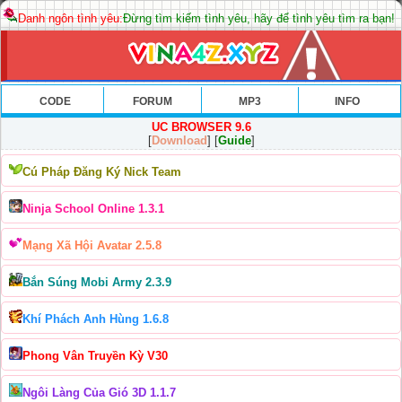
Danh ngôn tình yêu:
Đừng tìm kiếm tình yêu, hãy để tình yêu tìm ra bạn!
CODE
FORUM
MP3
INFO
UC BROWSER 9.6
[
Download
] [
Guide
]
Cú Pháp Đăng Ký Nick Team
Ninja School Online 1.3.1
Mạng Xã Hội Avatar 2.5.8
Bắn Súng Mobi Army 2.3.9
Khí Phách Anh Hùng 1.6.8
Phong Vân Truyền Kỳ V30
Ngôi Làng Của Gió 3D 1.1.7