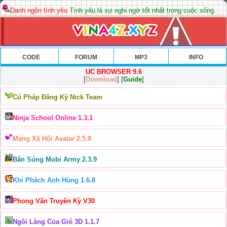
Danh ngôn tình yêu:
Tình yêu là sự nghi ngờ tốt nhất trong cuộc sống.
CODE
FORUM
MP3
INFO
UC BROWSER 9.6
[
Download
] [
Guide
]
Cú Pháp Đăng Ký Nick Team
Ninja School Online 1.3.1
Mạng Xã Hội Avatar 2.5.8
Bắn Súng Mobi Army 2.3.9
Khí Phách Anh Hùng 1.6.8
Phong Vân Truyền Kỳ V30
Ngôi Làng Của Gió 3D 1.1.7