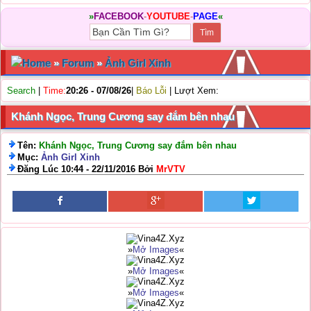
»
FACEBOOK
-
YOUTUBE
-
PAGE
«
Home
»
Forum
»
Ảnh Girl Xinh
Search
|
Time:
20:26 - 07/08/26
|
Báo Lỗi
| Lượt Xem:
Khánh Ngọc, Trung Cương say đắm bên nhau
Tên:
Khánh Ngọc, Trung Cương say đắm bên nhau
Mục:
Ảnh Girl Xinh
Đăng Lúc 10:44 - 22/11/2016 Bởi
MrVTV
»
Mở Images
«
»
Mở Images
«
»
Mở Images
«