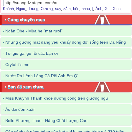
Khánh
,
Ngọc,
,
Trung
,
Cương
,
say
,
đắm
,
bên
,
nhau
,
|
,
Ảnh
,
Girl
,
Xinh
,
• Cùng chuyên mục
-
Ngân Obe - Mùa hè "mát rượi"
-
Những gương mặt đáng yêu khuấy động đời sống teen Đà Nẵng
-
Tới giờ gái gú rồi các bạn ơi
-
Crytal it's me
-
Nước Ra Lênh Láng Cả Rồi Anh Em Ợ
• Bạn đã xem chưa
-
Miss Khuynh Thành khoe đường cong trên giường ngủ
-
Áo dài đón xuân
-
Belle Phương Thảo...Hàng Chất Lượng Cao
-
Cận cảnh vẻ nóng bỏng của hot girl bị gạ bán trinh giá 270 triệu