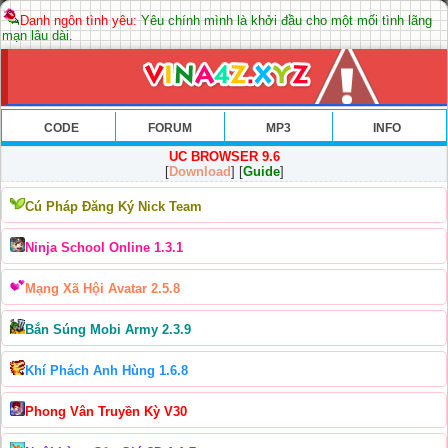
Danh ngôn tình yêu:
Yêu chính mình là khởi đầu cho một mối tình lãng
mạn lâu dài.
CODE
FORUM
MP3
INFO
UC BROWSER 9.6
[
Download
] [
Guide
]
Cú Pháp Đăng Ký Nick Team
Ninja School Online 1.3.1
Mạng Xã Hội Avatar 2.5.8
Bắn Súng Mobi Army 2.3.9
Khí Phách Anh Hùng 1.6.8
Phong Vân Truyền Kỳ V30