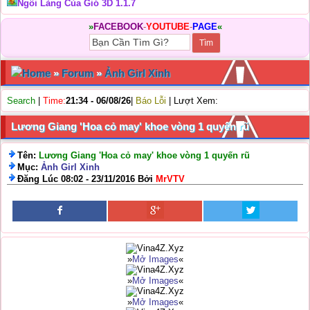
Ngôi Làng Của Gió 3D 1.1.7
»
FACEBOOK
-
YOUTUBE
-
PAGE
«
Home
»
Forum
»
Ảnh Girl Xinh
Search
|
Time:
21:34 - 06/08/26
|
Báo Lỗi
| Lượt Xem:
Lương Giang 'Hoa cỏ may' khoe vòng 1 quyến rũ
Tên:
Lương Giang 'Hoa cỏ may' khoe vòng 1 quyến rũ
Mục:
Ảnh Girl Xinh
Đăng Lúc 08:02 - 23/11/2016 Bởi
MrVTV
»
Mở Images
«
»
Mở Images
«
»
Mở Images
«