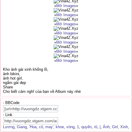
»
Mở Images
«
»
Mở Images
«
»
Mở Images
«
»
Mở Images
«
»
Mở Images
«
»
Mở Images
«
»
Mở Images
«
Kho ảnh gái xinh khổng lồ,
ảnh bikini,
ảnh hot girl,
ngắm gái đẹp
Share
Cho biết cảm nghĩ của bạn về Album này nhé
- BBCode
- Link
Lương
,
Giang
,
'Hoa
,
cỏ
,
may'
,
khoe
,
vòng
,
1
,
quyến
,
rũ
,
|
,
Ảnh
,
Girl
,
Xinh
,