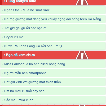
• Cùng chuyên mục
-
Ngân Obe - Mùa hè "mát rượi"
-
Những gương mặt đáng yêu khuấy động đời sống teen Đà Nẵng
-
Tới giờ gái gú rồi các bạn ơi
-
Crytal it's me
-
Nước Ra Lênh Láng Cả Rồi Anh Em Ợ
• Bạn đã xem chưa
-
Miss Parkson: 3 bộ ảnh bikini nóng bỏng
-
Người mẫu bên smartphone
-
Hot girl xinh với gương mặt thiên thần
-
Em nó mới 16 tuổi đây sao
-
Sắc màu mùa xuân