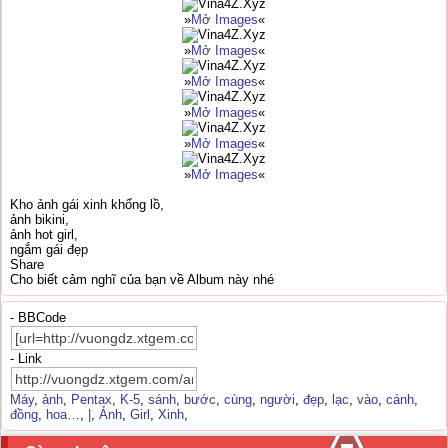
»
Mở Images
«
»
Mở Images
«
»
Mở Images
«
»
Mở Images
«
»
Mở Images
«
»
Mở Images
«
Kho ảnh gái xinh khổng lồ,
ảnh bikini,
ảnh hot girl,
ngắm gái đẹp
Share
Cho biết cảm nghĩ của bạn về Album này nhé
- BBCode
- Link
Máy
,
ảnh
,
Pentax
,
K-5
,
sánh
,
bước
,
cùng
,
người
,
đẹp
,
lạc
,
vào
,
cánh
,
đồng
,
hoa…
,
|
,
Ảnh
,
Girl
,
Xinh
,