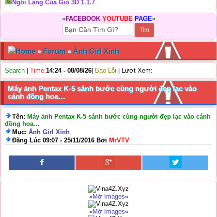
Ngôi Làng Của Gió 3D 1.1.7
»
FACEBOOK
-
YOUTUBE
-
PAGE
«
Home
»
Forum
»
Ảnh Girl Xinh
Search
|
Time:
14:24 - 08/08/26
|
Báo Lỗi
| Lượt Xem:
Máy ảnh Pentax K-5 sánh bước cùng người đẹp lạc vào
cánh đồng hoa…
Tên:
Máy ảnh Pentax K-5 sánh bước cùng người đẹp lạc vào cánh
đồng hoa…
Mục:
Ảnh Girl Xinh
Đăng Lúc 09:07 - 25/11/2016 Bởi
MrVTV
»
Mở Images
«
»
Mở Images
«