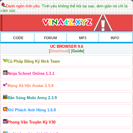
Danh ngôn tình yêu:
Tình yêu không thể hỏi tại sao, đơn giản nó chỉ là
cảm xúc.
CODE
FORUM
MP3
INFO
UC BROWSER 9.6
[
Download
] [
Guide
]
Cú Pháp Đăng Ký Nick Team
Ninja School Online 1.3.1
Mạng Xã Hội Avatar 2.5.8
Bắn Súng Mobi Army 2.3.9
Khí Phách Anh Hùng 1.6.8
Phong Vân Truyền Kỳ V30