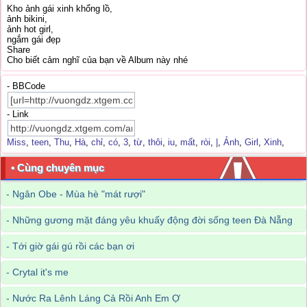
Kho ảnh gái xinh khổng lồ,
ảnh bikini,
ảnh hot girl,
ngắm gái đẹp
Share
Cho biết cảm nghĩ của bạn về Album này nhé
- BBCode
- Link
Miss
,
teen
,
Thu
,
Hà
,
chỉ
,
có
,
3
,
từ
,
thôi
,
iu
,
mất
,
ròi
,
|
,
Ảnh
,
Girl
,
Xinh
,
• Cùng chuyên mục
-
Ngân Obe - Mùa hè "mát rượi"
-
Những gương mặt đáng yêu khuấy động đời sống teen Đà Nẵng
-
Tới giờ gái gú rồi các bạn ơi
-
Crytal it's me
-
Nước Ra Lênh Láng Cả Rồi Anh Em Ợ