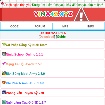
Danh ngôn tình yêu:
Đừng tìm kiếm tình yêu, hãy để tình yêu tìm ra bạn!
CODE
FORUM
MP3
INFO
UC BROWSER 9.6
[
Download
] [
Guide
]
Cú Pháp Đăng Ký Nick Team
Ninja School Online 1.3.1
Mạng Xã Hội Avatar 2.5.8
Bắn Súng Mobi Army 2.3.9
Khí Phách Anh Hùng 1.6.8
Phong Vân Truyền Kỳ V30
Ngôi Làng Của Gió 3D 1.1.7