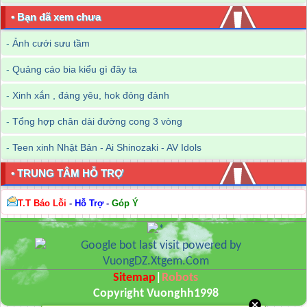
• Bạn đã xem chưa
-
Ảnh cưới sưu tầm
-
Quảng cáo bia kiểu gì đây ta
-
Xinh xắn , đáng yêu, hok đỏng đảnh
-
Tổng hợp chân dài đường cong 3 vòng
-
Teen xinh Nhật Bản - Ai Shinozaki - AV Idols
• TRUNG TÂM HỖ TRỢ
T.T Báo Lỗi
-
Hỗ Trợ
-
Góp Ý
Sitemap
|
Robots
Copyright Vuonghh1998