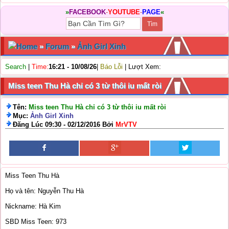
»
FACEBOOK
-
YOUTUBE
-
PAGE
«
Home
»
Forum
»
Ảnh Girl Xinh
Search
|
Time:
16:21 - 10/08/26
|
Báo Lỗi
| Lượt Xem:
Miss teen Thu Hà chỉ có 3 từ thôi iu mất ròi
Tên:
Miss teen Thu Hà chỉ có 3 từ thôi iu mất ròi
Mục:
Ảnh Girl Xinh
Đăng Lúc 09:30 - 02/12/2016 Bởi
MrVTV
Miss Teen Thu Hà
Họ và tên: Nguyễn Thu Hà
Nickname: Hà Kim
SBD Miss Teen: 973