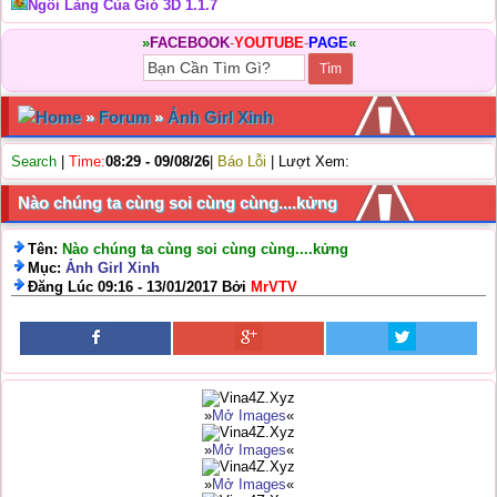
Ngôi Làng Của Gió 3D 1.1.7
»
FACEBOOK
-
YOUTUBE
-
PAGE
«
Home
»
Forum
»
Ảnh Girl Xinh
Search
|
Time:
08:29 - 09/08/26
|
Báo Lỗi
| Lượt Xem:
Nào chúng ta cùng soi cùng cùng....kửng
Tên:
Nào chúng ta cùng soi cùng cùng....kửng
Mục:
Ảnh Girl Xinh
Đăng Lúc 09:16 - 13/01/2017 Bởi
MrVTV
»
Mở Images
«
»
Mở Images
«
»
Mở Images
«