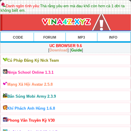
Danh ngôn tình yêu:
Thà rằng yêu em mà đau khổ còn hơn cả 1 đời ta
không biết em.
CODE
FORUM
MP3
INFO
UC BROWSER 9.6
[
Download
] [
Guide
]
Cú Pháp Đăng Ký Nick Team
Ninja School Online 1.3.1
Mạng Xã Hội Avatar 2.5.8
Bắn Súng Mobi Army 2.3.9
Khí Phách Anh Hùng 1.6.8
Phong Vân Truyền Kỳ V30