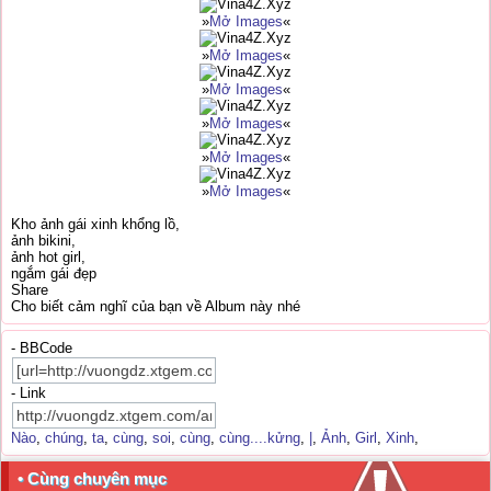
»
Mở Images
«
»
Mở Images
«
»
Mở Images
«
»
Mở Images
«
»
Mở Images
«
»
Mở Images
«
Kho ảnh gái xinh khổng lồ,
ảnh bikini,
ảnh hot girl,
ngắm gái đẹp
Share
Cho biết cảm nghĩ của bạn về Album này nhé
- BBCode
- Link
Nào
,
chúng
,
ta
,
cùng
,
soi
,
cùng
,
cùng....kửng
,
|
,
Ảnh
,
Girl
,
Xinh
,
• Cùng chuyên mục