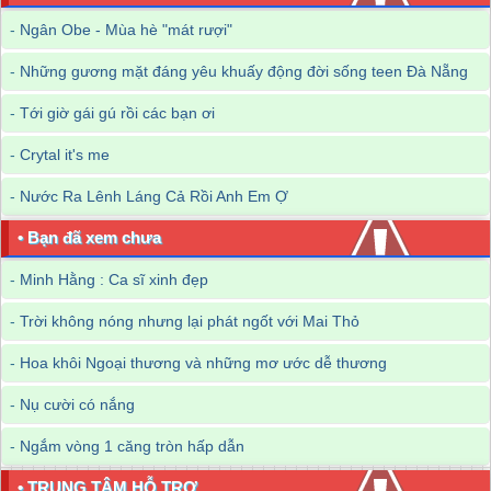
-
Ngân Obe - Mùa hè "mát rượi"
-
Những gương mặt đáng yêu khuấy động đời sống teen Đà Nẵng
-
Tới giờ gái gú rồi các bạn ơi
-
Crytal it's me
-
Nước Ra Lênh Láng Cả Rồi Anh Em Ợ
• Bạn đã xem chưa
-
Minh Hằng : Ca sĩ xinh đẹp
-
Trời không nóng nhưng lại phát ngốt với Mai Thỏ
-
Hoa khôi Ngoại thương và những mơ ước dễ thương
-
Nụ cười có nắng
-
Ngắm vòng 1 căng tròn hấp dẫn
• TRUNG TÂM HỖ TRỢ