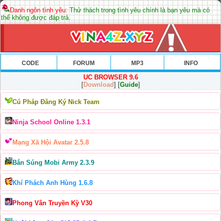
Danh ngôn tình yêu:
Thử thách trong tình yêu chính là bạn yêu mà có
thể không được đáp trả.
CODE
FORUM
MP3
INFO
UC BROWSER 9.6
[
Download
] [
Guide
]
Cú Pháp Đăng Ký Nick Team
Ninja School Online 1.3.1
Mạng Xã Hội Avatar 2.5.8
Bắn Súng Mobi Army 2.3.9
Khí Phách Anh Hùng 1.6.8
Phong Vân Truyền Kỳ V30