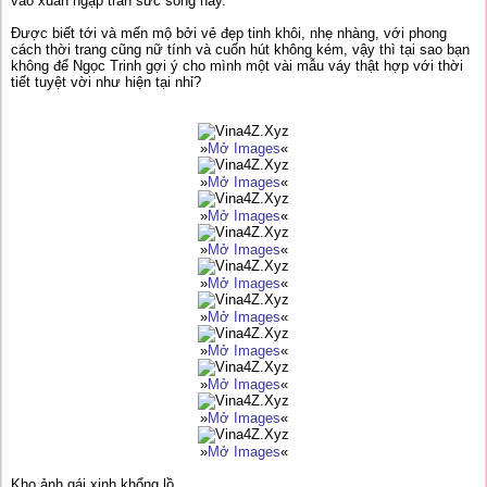
vào xuân ngập tràn sức sống này.
Được biết tới và mến mộ bởi vẻ đẹp tinh khôi, nhẹ nhàng, với phong
cách thời trang cũng nữ tính và cuốn hút không kém, vậy thì tại sao bạn
không để Ngọc Trinh gợi ý cho mình một vài mẫu váy thật hợp với thời
tiết tuyệt vời như hiện tại nhỉ?
»
Mở Images
«
»
Mở Images
«
»
Mở Images
«
»
Mở Images
«
»
Mở Images
«
»
Mở Images
«
»
Mở Images
«
»
Mở Images
«
»
Mở Images
«
»
Mở Images
«
Kho ảnh gái xinh khổng lồ,