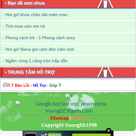
• Bạn đã xem chưa
-
Hot girl khoe chân dài miên man
-
Trời mưa ước em nè
-
Phong cách trẻ - 1 Phong cách sexy
-
Hot girl Nana gợi cảm đón năm mới
-
Ngắm vòng 1 căng tròn hấp dẫn
• TRUNG TÂM HỖ TRỢ
T.T Báo Lỗi
-
Hỗ Trợ
-
Góp Ý
Sitemap
|
Robots
Copyright Vuonghh1998