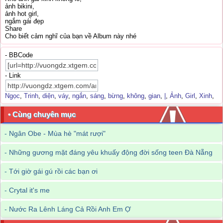
ảnh bikini,
ảnh hot girl,
ngắm gái đẹp
Share
Cho biết cảm nghĩ của bạn về Album này nhé
- BBCode
- Link
Ngọc
,
Trinh
,
diện
,
váy
,
ngắn
,
sáng
,
bừng
,
không
,
gian
,
|
,
Ảnh
,
Girl
,
Xinh
,
• Cùng chuyên mục
-
Ngân Obe - Mùa hè "mát rượi"
-
Những gương mặt đáng yêu khuấy động đời sống teen Đà Nẵng
-
Tới giờ gái gú rồi các bạn ơi
-
Crytal it's me
-
Nước Ra Lênh Láng Cả Rồi Anh Em Ợ