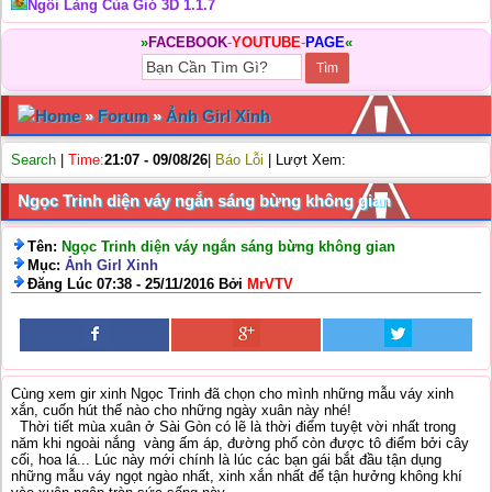
Ngôi Làng Của Gió 3D 1.1.7
»
FACEBOOK
-
YOUTUBE
-
PAGE
«
Home
»
Forum
»
Ảnh Girl Xinh
Search
|
Time:
21:07 - 09/08/26
|
Báo Lỗi
| Lượt Xem:
Ngọc Trinh diện váy ngắn sáng bừng không gian
Tên:
Ngọc Trinh diện váy ngắn sáng bừng không gian
Mục:
Ảnh Girl Xinh
Đăng Lúc 07:38 - 25/11/2016 Bởi
MrVTV
Cùng xem gir xinh Ngọc Trinh đã chọn cho mình những mẫu váy xinh
xắn, cuốn hút thế nào cho những ngày xuân này nhé!
Thời tiết mùa xuân ở Sài Gòn có lẽ là thời điểm tuyệt vời nhất trong
năm khi ngoài nắng vàng ấm áp, đường phố còn được tô điểm bởi cây
cối, hoa lá... Lúc này mới chính là lúc các bạn gái bắt đầu tận dụng
những mẫu váy ngọt ngào nhất, xinh xắn nhất để tận hưởng không khí