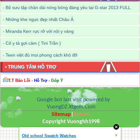
-
Bộ sưu tập chân dài nóng bỏng đáng yêu tại G-star 2013 FULL
-
Những khe ngực đẹp nhất Châu Á
-
Miranda Kerr rực rỡ với nội y vàng
-
Cô y tá gợi cảm ( Tini Trần )
-
Teen việt đủ mọi phong cách khó đỡ
• TRUNG TÂM HỖ TRỢ
T.T Báo Lỗi
-
Hỗ Trợ
-
Góp Ý
Sitemap
|
Robots
Copyright Vuonghh1998
»
Old school Swatch Watches