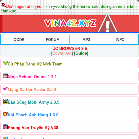
Danh ngôn tình yêu:
Tình yêu không thể hỏi tại sao, đơn giản nó chỉ là
cảm xúc.
CODE
FORUM
MP3
INFO
UC BROWSER 9.6
[
Download
] [
Guide
]
Cú Pháp Đăng Ký Nick Team
Ninja School Online 1.3.1
Mạng Xã Hội Avatar 2.5.8
Bắn Súng Mobi Army 2.3.9
Khí Phách Anh Hùng 1.6.8
Phong Vân Truyền Kỳ V30