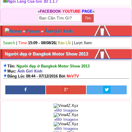
Ngôi Làng Của Gió 3D 1.1.7
»
FACEBOOK
-
YOUTUBE
-
PAGE
«
Home
»
Forum
»
Ảnh Girl Xinh
Search
|
Time:
15:09 - 08/08/26
|
Báo Lỗi
| Lượt Xem:
Người đẹp ở Bangkok Motor Show 2013
Tên:
Người đẹp ở Bangkok Motor Show 2013
Mục:
Ảnh Girl Xinh
Đăng Lúc 08:44 - 07/12/2016 Bởi
MrVTV
»
Mở Images
«
»
Mở Images
«
»
Mở Images
«