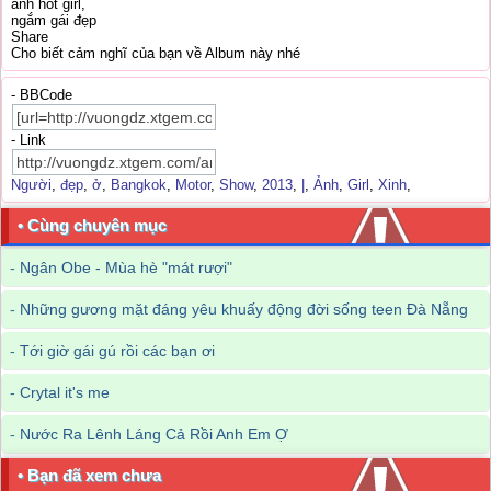
ảnh hot girl,
ngắm gái đẹp
Share
Cho biết cảm nghĩ của bạn về Album này nhé
- BBCode
- Link
Người
,
đẹp
,
ở
,
Bangkok
,
Motor
,
Show
,
2013
,
|
,
Ảnh
,
Girl
,
Xinh
,
• Cùng chuyên mục
-
Ngân Obe - Mùa hè "mát rượi"
-
Những gương mặt đáng yêu khuấy động đời sống teen Đà Nẵng
-
Tới giờ gái gú rồi các bạn ơi
-
Crytal it's me
-
Nước Ra Lênh Láng Cả Rồi Anh Em Ợ
• Bạn đã xem chưa