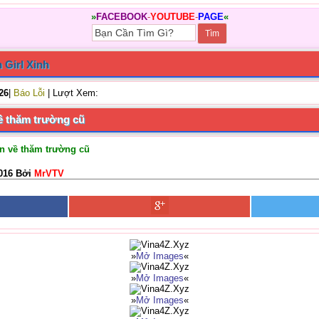
»
FACEBOOK
-
YOUTUBE
-
PAGE
«
 Girl Xinh
/26
|
Báo Lỗi
| Lượt Xem:
ề thăm trường cũ
n về thăm trường cũ
016 Bởi
MrVTV
»
Mở Images
«
»
Mở Images
«
»
Mở Images
«