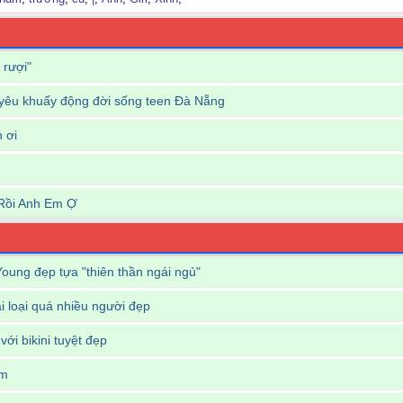
 rượi"
êu khuấy động đời sống teen Đà Nẵng
n ơi
Rồi Anh Em Ợ
oung đẹp tựa "thiên thần ngái ngủ"
i loại quá nhiều người đẹp
i bikini tuyệt đẹp
em