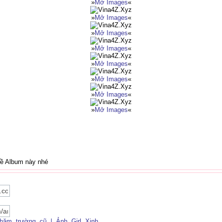
»
Mở Images
«
»
Mở Images
«
»
Mở Images
«
»
Mở Images
«
»
Mở Images
«
»
Mở Images
«
»
Mở Images
«
»
Mở Images
«
về Album này nhé
thăm
,
trường
,
cũ
,
|
,
Ảnh
,
Girl
,
Xinh
,