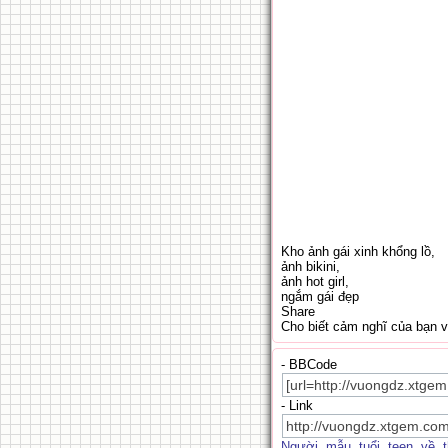
Kho ảnh gái xinh khổng lồ,
ảnh bikini,
ảnh hot girl,
ngắm gái đẹp
Share
Cho biết cảm nghĩ của bạn 
- BBCode
- Link
Người
,
mẫu
,
tuổi
,
teen
,
về
,