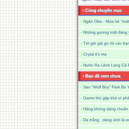
• Cùng chuyên mục
-
Ngân Obe - Mùa hè "mát
-
Những gương mặt đáng y
-
Tới giờ gái gú rồi các bạ
-
Crytal it's me
-
Nước Ra Lênh Láng Cả 
• Bạn đã xem chưa
-
Sao "Wolf Boy" Park Bo Y
-
Game thủ gặp khó vì phả
-
Hàng khủng dáng chuẩn vớ
-
Da trắng , dáng xinh là 