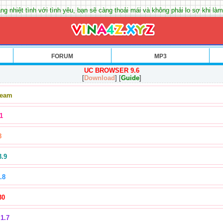
ng nhiệt tình với tình yêu, bạn sẽ càng thoải mái và không phải lo sợ khi làm
FORUM
MP3
UC BROWSER 9.6
[
Download
] [
Guide
]
Team
1
8
3.9
.8
30
1.7