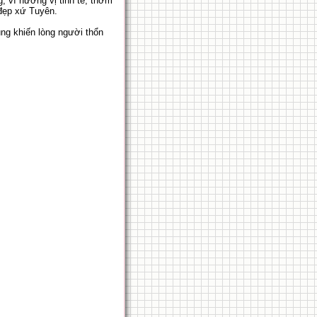
, ví hương vị tinh tế, thơm
 đẹp xứ Tuyên.
ng khiến lòng người thổn