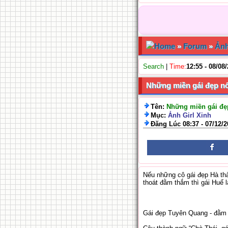
Home
»
Forum
»
Ảnh
Search
|
Time:
12:55 - 08/08
Những miền gái đẹp nổ
Tên:
Những miền gái đẹp
Mục:
Ảnh Girl Xinh
Đăng Lúc 08:37 - 07/12/
Nếu những cô gái đẹp Hà thà
thoát đằm thắm thì gái Huế l
Gái đẹp Tuyên Quang - đằm 