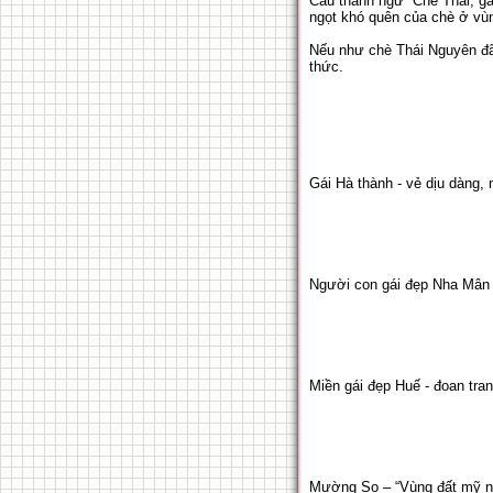
Câu thành ngữ “Chè Thái, gá
ngọt khó quên của chè ở vù
Nếu như chè Thái Nguyên đã 
thức.
Gái Hà thành - vẻ dịu dàng, 
Người con gái đẹp Nha Mân 
Miền gái đẹp Huế - đoan tra
Mường So – “Vùng đất mỹ n