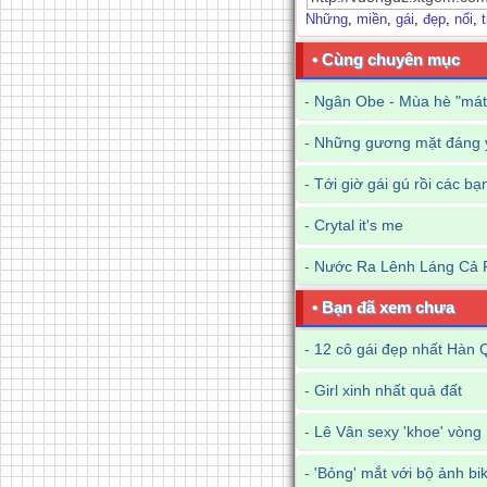
Những
,
miền
,
gái
,
đẹp
,
nổi
,
• Cùng chuyên mục
-
Ngân Obe - Mùa hè "mát
-
Những gương mặt đáng y
-
Tới giờ gái gú rồi các bạ
-
Crytal it's me
-
Nước Ra Lênh Láng Cả 
• Bạn đã xem chưa
-
12 cô gái đẹp nhất Hàn 
-
Girl xinh nhất quả đất
-
Lê Vân sexy 'khoe' vòng 
-
'Bỏng' mắt với bộ ảnh b