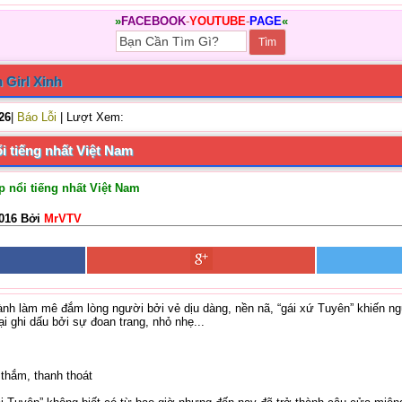
»
FACEBOOK
-
YOUTUBE
-
PAGE
«
 Girl Xinh
/26
|
Báo Lỗi
| Lượt Xem:
i tiếng nhất Việt Nam
 nổi tiếng nhất Việt Nam
2016 Bởi
MrVTV
nh làm mê đắm lòng người bởi vẻ dịu dàng, nền nã, “gái xứ Tuyên” khiến ng
ại ghi dấu bởi sự đoan trang, nhỏ nhẹ...
thắm, thanh thoát