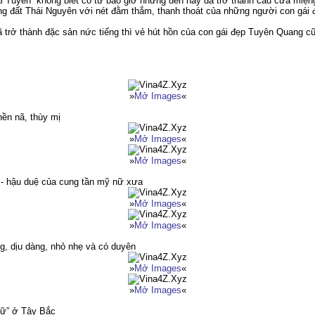
i Tuyên” không biết có từ bao giờ nhưng đến nay đã trở thành câu cửa miệng
ng đất Thái Nguyên với nét đằm thắm, thanh thoát của những người con gái
trở thành đặc sản nức tiếng thì vẻ hút hồn của con gái đẹp Tuyên Quang cũ
»
Mở Images
«
nền nã, thùy mị
»
Mở Images
«
»
Mở Images
«
- hậu duệ của cung tần mỹ nữ xưa
»
Mở Images
«
»
Mở Images
«
ng, dịu dàng, nhỏ nhẹ và có duyên
»
Mở Images
«
»
Mở Images
«
ữ” ở Tây Bắc