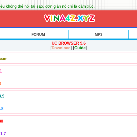
êu không thể hỏi tại sao, đơn giản nó chỉ là cảm xúc.
FORUM
MP3
UC BROWSER 9.6
[
Download
] [
Guide
]
Team
1
8
3.9
.8
30
1.7