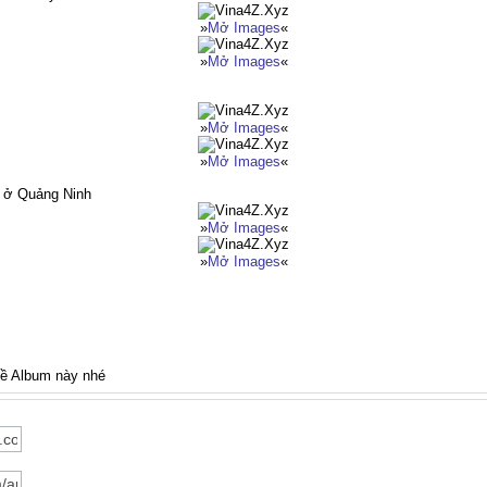
»
Mở Images
«
»
Mở Images
«
»
Mở Images
«
»
Mở Images
«
p ở Quảng Ninh
»
Mở Images
«
»
Mở Images
«
về Album này nhé