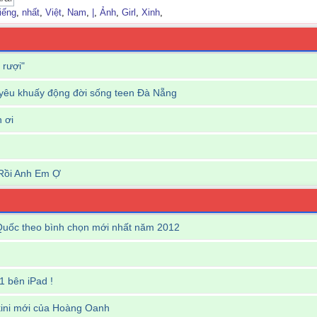
tiếng
,
nhất
,
Việt
,
Nam
,
|
,
Ảnh
,
Girl
,
Xinh
,
 rượi"
êu khuấy động đời sống teen Đà Nẵng
n ơi
Rồi Anh Em Ợ
Quốc theo bình chọn mới nhất năm 2012
1 bên iPad !
ikini mới của Hoàng Oanh