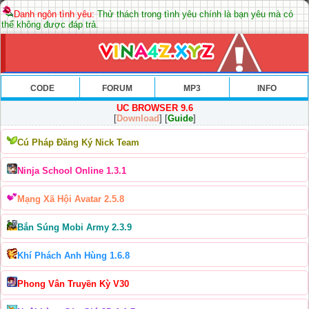
Danh ngôn tình yêu:
Thử thách trong tình yêu chính là bạn yêu mà có
thể không được đáp trả.
CODE
FORUM
MP3
INFO
UC BROWSER 9.6
[
Download
] [
Guide
]
Cú Pháp Đăng Ký Nick Team
Ninja School Online 1.3.1
Mạng Xã Hội Avatar 2.5.8
Bắn Súng Mobi Army 2.3.9
Khí Phách Anh Hùng 1.6.8
Phong Vân Truyền Kỳ V30