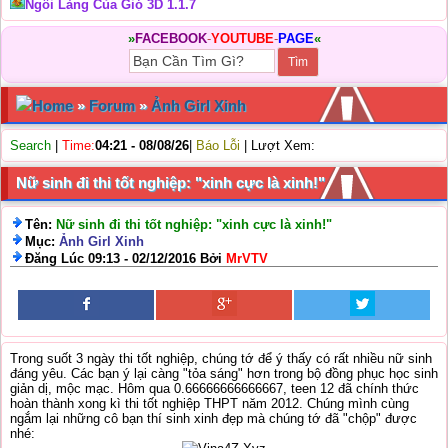
Ngôi Làng Của Gió 3D 1.1.7
»
FACEBOOK
-
YOUTUBE
-
PAGE
«
Home
»
Forum
»
Ảnh Girl Xinh
Search
|
Time:
04:21 - 08/08/26
|
Báo Lỗi
| Lượt Xem:
Nữ sinh đi thi tốt nghiệp: "xinh cực là xinh!"
Tên:
Nữ sinh đi thi tốt nghiệp: "xinh cực là xinh!"
Mục:
Ảnh Girl Xinh
Đăng Lúc 09:13 - 02/12/2016 Bởi
MrVTV
Trong suốt 3 ngày thi tốt nghiệp, chúng tớ để ý thấy có rất nhiều nữ sinh
đáng yêu. Các bạn ý lại càng "tỏa sáng" hơn trong bộ đồng phục học sinh
giản dị, mộc mạc. Hôm qua 0.66666666666667, teen 12 đã chính thức
hoàn thành xong kì thi tốt nghiệp THPT năm 2012. Chúng mình cùng
ngắm lại những cô bạn thí sinh xinh đẹp mà chúng tớ đã "chộp" được
nhé: