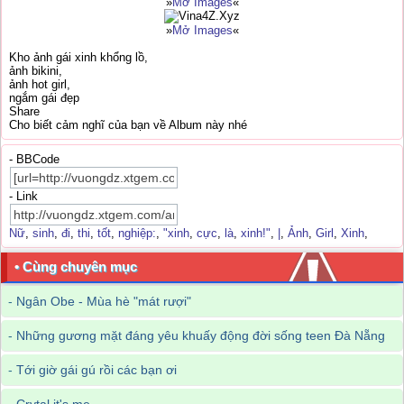
»
Mở Images
«
»
Mở Images
«
Kho ảnh gái xinh khổng lồ,
ảnh bikini,
ảnh hot girl,
ngắm gái đẹp
Share
Cho biết cảm nghĩ của bạn về Album này nhé
- BBCode
- Link
Nữ
,
sinh
,
đi
,
thi
,
tốt
,
nghiệp:
,
"xinh
,
cực
,
là
,
xinh!"
,
|
,
Ảnh
,
Girl
,
Xinh
,
• Cùng chuyên mục
-
Ngân Obe - Mùa hè "mát rượi"
-
Những gương mặt đáng yêu khuấy động đời sống teen Đà Nẵng
-
Tới giờ gái gú rồi các bạn ơi