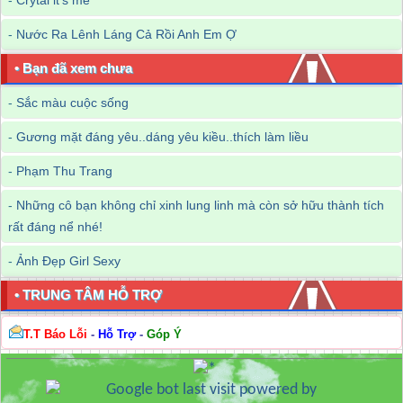
-
Crytal it's me
-
Nước Ra Lênh Láng Cả Rồi Anh Em Ợ
• Bạn đã xem chưa
-
Sắc màu cuộc sống
-
Gương mặt đáng yêu..dáng yêu kiều..thích làm liều
-
Phạm Thu Trang
-
Những cô bạn không chỉ xinh lung linh mà còn sở hữu thành tích
rất đáng nể nhé!
-
Ảnh Đẹp Girl Sexy
• TRUNG TÂM HỖ TRỢ
T.T Báo Lỗi
-
Hỗ Trợ
-
Góp Ý