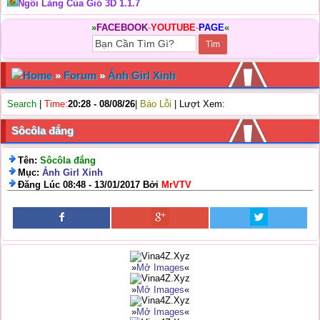
Ngôi Làng Của Gió 3D 1.1.7
»
FACEBOOK
-
YOUTUBE
-
PAGE
«
Home
»
Forum
»
Ảnh Girl Xinh
Search
|
Time:
20:28 - 08/08/26
|
Báo Lỗi
| Lượt Xem:
Sôcôla đắng
Tên:
Sôcôla đắng
Mục:
Ảnh Girl Xinh
Đăng Lúc 08:48 - 13/01/2017 Bởi
MrVTV
»
Mở Images
«
»
Mở Images
«
»
Mở Images
«