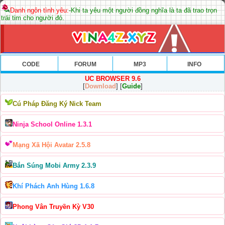
Danh ngôn tình yêu:
-Khi ta yêu một người đồng nghĩa là ta đã trao trọn
trái tim cho người đó.
CODE
FORUM
MP3
INFO
UC BROWSER 9.6
[
Download
] [
Guide
]
Cú Pháp Đăng Ký Nick Team
Ninja School Online 1.3.1
Mạng Xã Hội Avatar 2.5.8
Bắn Súng Mobi Army 2.3.9
Khí Phách Anh Hùng 1.6.8
Phong Vân Truyền Kỳ V30