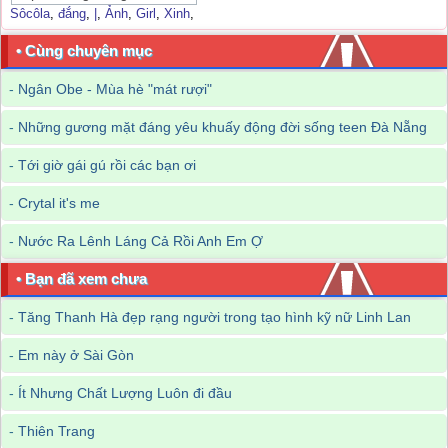
Sôcôla
,
đắng
,
|
,
Ảnh
,
Girl
,
Xinh
,
• Cùng chuyên mục
-
Ngân Obe - Mùa hè "mát rượi"
-
Những gương mặt đáng yêu khuấy động đời sống teen Đà Nẵng
-
Tới giờ gái gú rồi các bạn ơi
-
Crytal it's me
-
Nước Ra Lênh Láng Cả Rồi Anh Em Ợ
• Bạn đã xem chưa
-
Tăng Thanh Hà đẹp rạng người trong tạo hình kỹ nữ Linh Lan
-
Em này ở Sài Gòn
-
Ít Nhưng Chất Lượng Luôn đi đầu
-
Thiên Trang