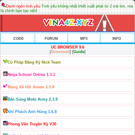
Danh ngôn tình yêu:
Tình yêu không nhất thiết xuất phát từ 2 trái tim, mà
là chính bạn tạo nên!
CODE
FORUM
MP3
INFO
UC BROWSER 9.6
[
Download
] [
Guide
]
Cú Pháp Đăng Ký Nick Team
Ninja School Online 1.3.1
Mạng Xã Hội Avatar 2.5.8
Bắn Súng Mobi Army 2.3.9
Khí Phách Anh Hùng 1.6.8
Phong Vân Truyền Kỳ V30