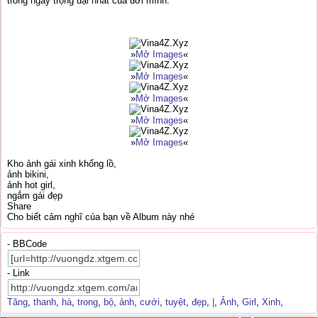
trong ngày trọng đại nhất của đời mình.
»
Mở Images
«
»
Mở Images
«
»
Mở Images
«
»
Mở Images
«
»
Mở Images
«
Kho ảnh gái xinh khổng lồ,
ảnh bikini,
ảnh hot girl,
ngắm gái đẹp
Share
Cho biết cảm nghĩ của bạn về Album này nhé
- BBCode
- Link
Tăng
,
thanh
,
hà
,
trong
,
bộ
,
ảnh
,
cưới
,
tuyệt
,
đẹp
,
|
,
Ảnh
,
Girl
,
Xinh
,