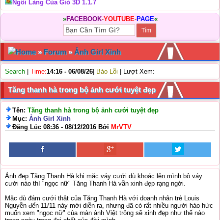
Ngôi Làng Của Gió 3D 1.1.7
»
FACEBOOK
-
YOUTUBE
-
PAGE
«
Home
»
Forum
»
Ảnh Girl Xinh
Search
|
Time:
14:16 - 06/08/26
|
Báo Lỗi
| Lượt Xem:
Tăng thanh hà trong bộ ảnh cưới tuyệt đẹp
Tên:
Tăng thanh hà trong bộ ảnh cưới tuyệt đẹp
Mục:
Ảnh Girl Xinh
Đăng Lúc 08:36 - 08/12/2016 Bởi
MrVTV
Ảnh đẹp Tăng Thanh Hà khi mặc váy cưới dù khoác lên mình bộ váy
cưới nào thì "ngọc nữ" Tăng Thanh Hà vẫn xinh đẹp rạng ngời.
Mặc dù đám cưới thật của Tăng Thanh Hà với doanh nhân trẻ Louis
Nguyễn đến 11/11 này mới diễn ra, nhưng đã có rất nhiều người háo hức
muốn xem "ngọc nữ" của màn ảnh Việt trông sẽ xinh đẹp như thế nào