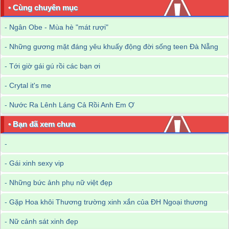
• Cùng chuyên mục
-
Ngân Obe - Mùa hè "mát rượi"
-
Những gương mặt đáng yêu khuấy động đời sống teen Đà Nẵng
-
Tới giờ gái gú rồi các bạn ơi
-
Crytal it's me
-
Nước Ra Lênh Láng Cả Rồi Anh Em Ợ
• Bạn đã xem chưa
-
-
Gái xinh sexy vip
-
Những bức ảnh phụ nữ việt đẹp
-
Gặp Hoa khôi Thương trường xinh xắn của ĐH Ngoại thương
-
Nữ cảnh sát xinh đẹp