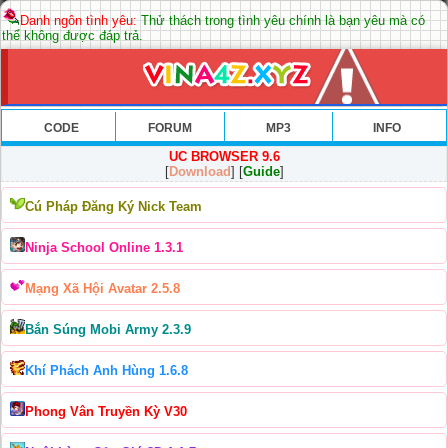
Danh ngôn tình yêu:
Thử thách trong tình yêu chính là bạn yêu mà có
thể không được đáp trả.
CODE
FORUM
MP3
INFO
UC BROWSER 9.6
[
Download
] [
Guide
]
Cú Pháp Đăng Ký Nick Team
Ninja School Online 1.3.1
Mạng Xã Hội Avatar 2.5.8
Bắn Súng Mobi Army 2.3.9
Khí Phách Anh Hùng 1.6.8
Phong Vân Truyền Kỳ V30