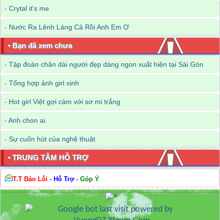
-
Crytal it's me
-
Nước Ra Lênh Láng Cả Rồi Anh Em Ợ
• Bạn đã xem chưa
-
Tập đoàn chân dài người đẹp dáng ngon xuất hiện tại Sài Gòn
-
Tổng hợp ảnh girl xinh
-
Hot girl Việt gợi cảm với sơ mi trắng
-
Anh chon ai.
-
Sự cuốn hút của nghệ thuật
• TRUNG TÂM HỖ TRỢ
T.T Báo Lỗi
-
Hỗ Trợ
-
Góp Ý