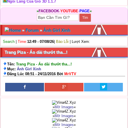
Ngôi Làng Của Gió 3D 1.1.7
»
FACEBOOK
-
YOUTUBE
-
PAGE
«
Home
»
Forum
»
Ảnh Girl Xinh
Search
|
Time:
12:49 - 07/08/26
|
Báo Lỗi
| Lượt Xem:
Trang Piza - Áo dài thướt tha...!
Tên:
Trang Piza - Áo dài thướt tha...!
Mục:
Ảnh Girl Xinh
Đăng Lúc 08:51 - 24/11/2016 Bởi
MrVTV
»
Mở Images
«
»
Mở Images
«
»
Mở Images
«