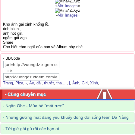
»
Mở Images
«
»
Mở Images
«
Kho ảnh gái xinh khổng lồ,
ảnh bikini,
ảnh hot girl,
ngắm gái đẹp
Share
Cho biết cảm nghĩ của bạn về Album này nhé
- BBCode
- Link
Trang
,
Piza
,
-
,
Áo
,
dài
,
thướt
,
tha...!
,
|
,
Ảnh
,
Girl
,
Xinh
,
• Cùng chuyên mục
-
Ngân Obe - Mùa hè "mát rượi"
-
Những gương mặt đáng yêu khuấy động đời sống teen Đà Nẵng
-
Tới giờ gái gú rồi các bạn ơi