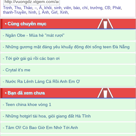
Trịnh
,
Thu
,
Thảo
,
–
,
Á
,
khôi
,
sinh
,
viên
,
báo
,
chí
,
trưởng
,
CĐ
,
Phát
,
thanh-Truyền
,
hình
,
|
,
Ảnh
,
Girl
,
Xinh
,
• Cùng chuyên mục
-
Ngân Obe - Mùa hè "mát rượi"
-
Những gương mặt đáng yêu khuấy động đời sống teen Đà Nẵng
-
Tới giờ gái gú rồi các bạn ơi
-
Crytal it's me
-
Nước Ra Lênh Láng Cả Rồi Anh Em Ợ
• Bạn đã xem chưa
-
Teen china khoe vòng 1
-
Những hotgirl tài hoa, giỏi giang đất Hà Tĩnh
-
Tâm Ơi! Có Bao Giờ Em Nhớ Tới Anh