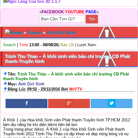
Ngôi Làng Của Gió 3D 1.1.7
»
FACEBOOK
-
YOUTUBE
-
PAGE
«
Home
»
Forum
»
Ảnh Girl Xinh
Search
|
Time:
13:00 - 08/08/26
|
Báo Lỗi
| Lượt Xem:
Trịnh Thu Thảo – Á khôi sinh viên báo chí trưởng CĐ Phát
thanh-Truyền hình
Tên:
Trịnh Thu Thảo – Á khôi sinh viên báo chí trưởng CĐ Phát
thanh-Truyền hình
Mục:
Ảnh Girl Xinh
Đăng Lúc 09:52 - 25/11/2016 Bởi
MrVTV
Á Khôi 1 của Hoa khôi Sinh viên Phát thanh Truyền hình TP.HCM 2012
làm dịu nắng hè khi diện bikini bên bể bơi.
Trong trang phục bikini, Á Khôi 1 của Hoa khôi Sinh viên Phát thanh
Truyền hình 2012 Trịnh Thu Thảo có dịp khoe vẻ đẹp nóng bỏng và nụ