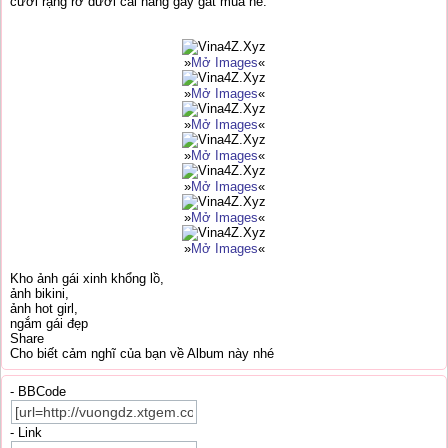
cười rạng rỡ dưới cái nắng gay gắt mùa hè.
»
Mở Images
«
»
Mở Images
«
»
Mở Images
«
»
Mở Images
«
»
Mở Images
«
»
Mở Images
«
»
Mở Images
«
Kho ảnh gái xinh khổng lồ,
ảnh bikini,
ảnh hot girl,
ngắm gái đẹp
Share
Cho biết cảm nghĩ của bạn về Album này nhé
- BBCode
- Link