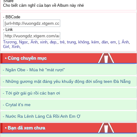
Share
Cho biết cảm nghĩ của bạn về Album này nhé
- BBCode
- Link
Trương
,
Ngọc
,
Ánh
,
xinh
,
đẹp,
,
trẻ
,
trung
,
không
,
kém
,
đàn
,
em
,
|
,
Ảnh
,
Girl
,
Xinh
,
• Cùng chuyên mục
-
Ngân Obe - Mùa hè "mát rượi"
-
Những gương mặt đáng yêu khuấy động đời sống teen Đà Nẵng
-
Tới giờ gái gú rồi các bạn ơi
-
Crytal it's me
-
Nước Ra Lênh Láng Cả Rồi Anh Em Ợ
• Bạn đã xem chưa