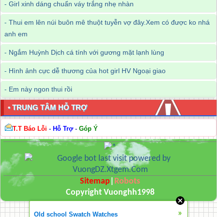
-
Girl xinh dáng chuẩn váy trắng nhẹ nhàn
-
Thui em lên núi buôn mê thuột tuyễn vợ đây.Xem có được ko nhá
anh em
-
Ngắm Huỳnh Dịch cá tính với gương mặt lạnh lùng
-
Hình ảnh cực dễ thương của hot girl HV Ngoại giao
-
Em này ngon thui rồi
• TRUNG TÂM HỖ TRỢ
T.T Báo Lỗi
-
Hỗ Trợ
-
Góp Ý
Sitemap
|
Robots
Copyright Vuonghh1998
»
Old school Swatch Watches