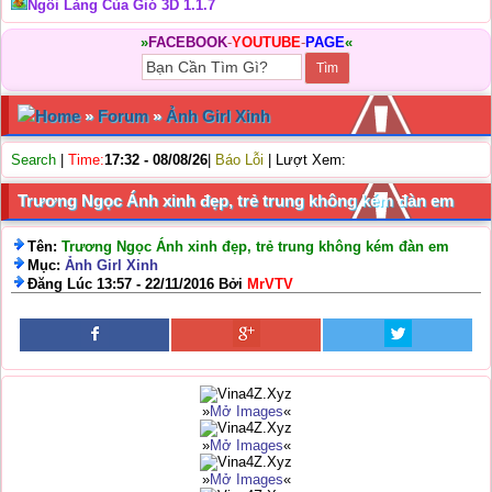
Ngôi Làng Của Gió 3D 1.1.7
»
FACEBOOK
-
YOUTUBE
-
PAGE
«
Home
»
Forum
»
Ảnh Girl Xinh
Search
|
Time:
17:32 - 08/08/26
|
Báo Lỗi
| Lượt Xem:
Trương Ngọc Ánh xinh đẹp, trẻ trung không kém đàn em
Tên:
Trương Ngọc Ánh xinh đẹp, trẻ trung không kém đàn em
Mục:
Ảnh Girl Xinh
Đăng Lúc 13:57 - 22/11/2016 Bởi
MrVTV
»
Mở Images
«
»
Mở Images
«
»
Mở Images
«