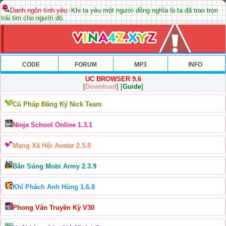
Danh ngôn tình yêu:
-Khi ta yêu một người đồng nghĩa là ta đã trao trọn
trái tim cho người đó.
CODE
FORUM
MP3
INFO
UC BROWSER 9.6
[
Download
] [
Guide
]
Cú Pháp Đăng Ký Nick Team
Ninja School Online 1.3.1
Mạng Xã Hội Avatar 2.5.8
Bắn Súng Mobi Army 2.3.9
Khí Phách Anh Hùng 1.6.8
Phong Vân Truyền Kỳ V30