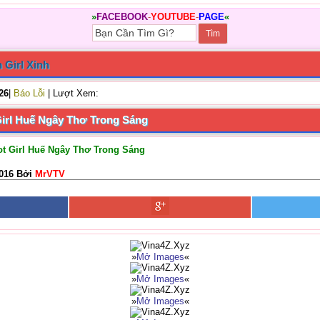
»
FACEBOOK
-
YOUTUBE
-
PAGE
«
 Girl Xinh
/26
|
Báo Lỗi
| Lượt Xem:
irl Huế Ngây Thơ Trong Sáng
t Girl Huế Ngây Thơ Trong Sáng
2016 Bởi
MrVTV
»
Mở Images
«
»
Mở Images
«
»
Mở Images
«