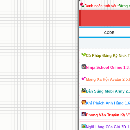
Danh ngôn tình yêu:
Đừng t
CODE
Cú Pháp Đăng Ký Nick 
Ninja School Online 1.3.
Mạng Xã Hội Avatar 2.5.
Bắn Súng Mobi Army 2.
Khí Phách Anh Hùng 1.6
Phong Vân Truyền Kỳ V
Ngôi Làng Của Gió 3D 1.