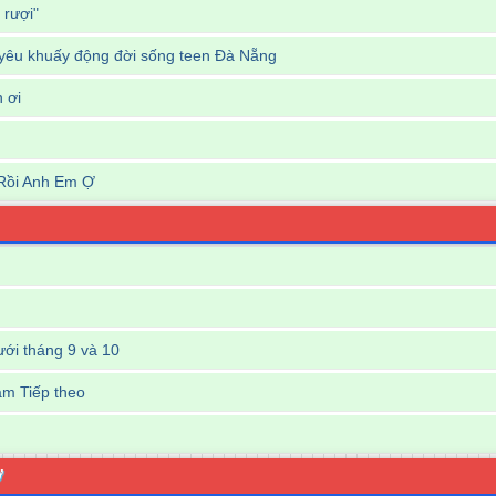
 rượi"
êu khuấy động đời sống teen Đà Nẵng
n ơi
Rồi Anh Em Ợ
ưới tháng 9 và 10
Nam Tiếp theo
Ợ