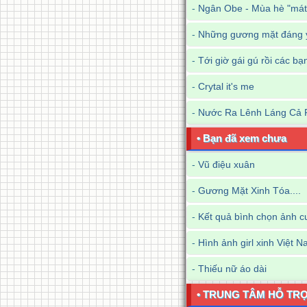
-
Ngân Obe - Mùa hè "mát
-
Những gương mặt đáng y
-
Tới giờ gái gú rồi các bạ
-
Crytal it's me
-
Nước Ra Lênh Láng Cả 
• Bạn đã xem chưa
-
Vũ điệu xuân
-
Gương Mặt Xinh Tóa....
-
Kết quả bình chọn ảnh c
-
Hình ảnh girl xinh Việt 
-
Thiếu nữ áo dài
• TRUNG TÂM HỖ TR