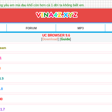
ng yêu em mà đau khổ còn hơn cả 1 đời ta không biết em.
FORUM
MP3
UC BROWSER 9.6
[
Download
] [
Guide
]
Team
1
8
3.9
.8
30
1.7