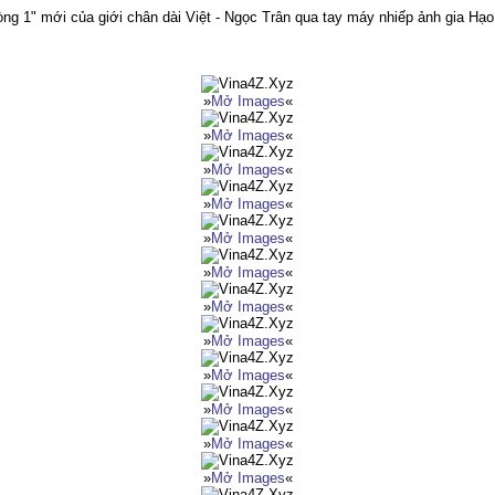
g 1" mới của giới chân dài Việt - Ngọc Trân qua tay máy nhiếp ảnh gia Hạo
»
Mở Images
«
»
Mở Images
«
»
Mở Images
«
»
Mở Images
«
»
Mở Images
«
»
Mở Images
«
»
Mở Images
«
»
Mở Images
«
»
Mở Images
«
»
Mở Images
«
»
Mở Images
«
»
Mở Images
«