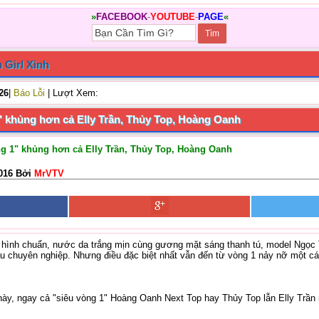
»
FACEBOOK
-
YOUTUBE
-
PAGE
«
 Girl Xinh
/26
|
Báo Lỗi
| Lượt Xem:
1" khủng hơn cả Elly Trần, Thủy Top, Hoàng Oanh
ng 1" khủng hơn cả Elly Trần, Thủy Top, Hoàng Oanh
016 Bởi
MrVTV
 hình chuẩn, nước da trắng mịn cùng gương mặt sáng thanh tú, model Ngọc Tr
u chuyên nghiệp. Nhưng điều đặc biệt nhất vẫn đến từ vòng 1 nảy nỡ một các
này, ngay cả "siêu vòng 1" Hoàng Oanh Next Top hay Thủy Top lẫn Elly Trần