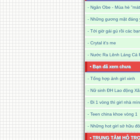
-
Ngân Obe - Mùa hè "mát
-
Những gương mặt đáng y
-
Tới giờ gái gú rồi các bạ
-
Crytal it's me
-
Nước Ra Lênh Láng Cả 
• Bạn đã xem chưa
-
Tổng hợp ảnh girl xinh
-
Nữ sinh ĐH Lao động Xã 
-
Đi 1 vòng thì girl nhà mì
-
Teen china khoe vòng 1
-
Những hot girl sở hữu đô
• TRUNG TÂM HỖ TR