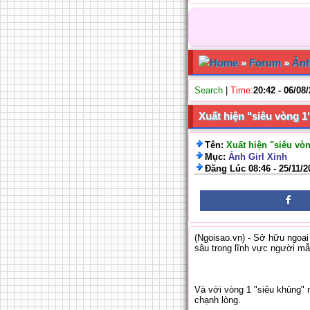
Home
»
Forum
»
Ảnh
Search
|
Time:
20:42 - 06/08
Xuất hiện "siêu vòng 
Tên:
Xuất hiện "siêu vò
Mục:
Ảnh Girl Xinh
Đăng Lúc 08:46 - 25/11/2
(Ngoisao.vn) - Sở hữu ngoại
sâu trong lĩnh vực người mẫ
Và với vòng 1 "siêu khủng" 
chạnh lòng.