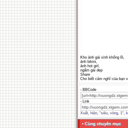
Kho ảnh gái xinh khổng lồ,
ảnh bikini,
ảnh hot girl,
ngắm gái đẹp
Share
Cho biết cảm nghĩ của bạn 
- BBCode
- Link
Xuất
,
hiện
,
"siêu
,
vòng
,
1"
,
k
• Cùng chuyên mục