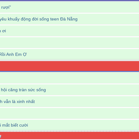
 rượi"
êu khuấy động đời sống teen Đà Nẵng
n ơi
Rồi Anh Em Ợ
hội căng tràn sức sống
nh vẫn là xinh nhất
i mắt biết cười
Ợ