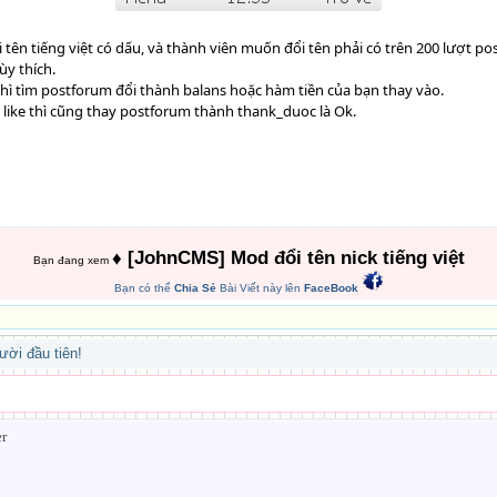
tên tiếng việt có dấu, và thành viên muốn đổi tên phải có trên 200 lượt post
ùy thích.
thì tìm postforum đổi thành balans hoặc hàm tiền của bạn thay vào.
c like thì cũng thay postforum thành thank_duoc là Ok.
♦ [JohnCMS] Mod đổi tên nick tiếng việt
Bạn đang xem
Bạn có thể
Chia Sẻ
Bài Viết này lên
FaceBook
ười đầu tiên!
er