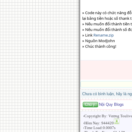
» Code này có chức năng đỗi 
lại bằng tiền hoặc số thank t
» Nếu muốn đổi thành tiền 
» Nếu muốn đổi thành số đ
» Link
Rename.zip
» Nguồn ModJohn
» Chúc thành công!
Chưa có bình luận, hãy là ng
Chú ý:
Nội Quy Blogs
›Copyright By: Vượng Touliv
›Hôm Nay: 944420
›Time Load:0.0007s