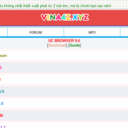
u không nhất thiết xuất phát từ 2 trái tim, mà là chính bạn tạo nên!
FORUM
MP3
UC BROWSER 9.6
[
Download
] [
Guide
]
Team
1
8
3.9
.8
30
1.7