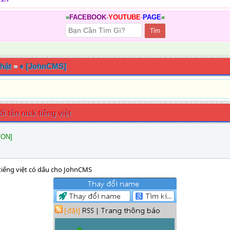
»
FACEBOOK
-
YOUTUBE
-
PAGE
«
hật
»
♦ [JohnCMS]
 tên nick tiếng việt
[ON]
 tiếng việt có dấu cho JohnCMS