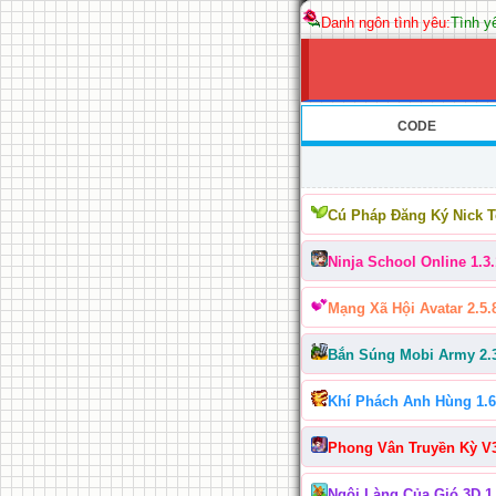
Danh ngôn tình yêu:
Tình yê
CODE
Cú Pháp Đăng Ký Nick 
Ninja School Online 1.3.
Mạng Xã Hội Avatar 2.5.
Bắn Súng Mobi Army 2.
Khí Phách Anh Hùng 1.6
Phong Vân Truyền Kỳ V
Ngôi Làng Của Gió 3D 1.