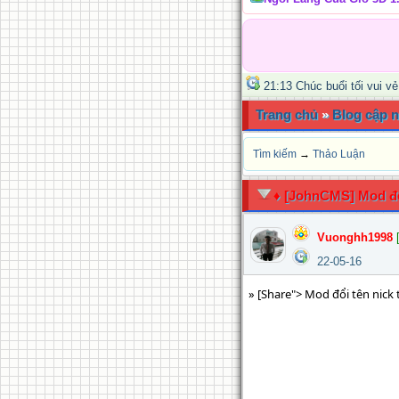
21:13 Chúc buổi tối vui vẻ
Trang chủ
»
Blog cập n
Tìm kiếm
→
Thảo Luận
♦ [JohnCMS] Mod đổi
Vuonghh1998
22-05-16
» [Share"> Mod đổi tên nick