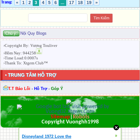
«
1
2
3
4
5
6
...
17
18
19
»
Chú ý:
Nội Quy Blogs
›Copyright By: Vượng Touliver
›Hôm Nay: 944258
›Time Load:0.0007s
›Thank To: Xtgem Club™
• TRUNG TÂM HỖ TRỢ
T.T Báo Lỗi
-
Hỗ Trợ
-
Góp Ý
Sitemap
|
Robots
Copyright Vuonghh1998
»
Disneyland 1972 Love the