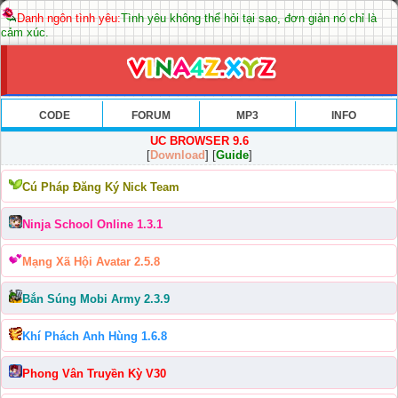
Danh ngôn tình yêu:
Tình yêu không thể hỏi tại sao, đơn giản nó chỉ là
cảm xúc.
CODE
FORUM
MP3
INFO
UC BROWSER 9.6
[
Download
] [
Guide
]
Cú Pháp Đăng Ký Nick Team
Ninja School Online 1.3.1
Mạng Xã Hội Avatar 2.5.8
Bắn Súng Mobi Army 2.3.9
Khí Phách Anh Hùng 1.6.8
Phong Vân Truyền Kỳ V30