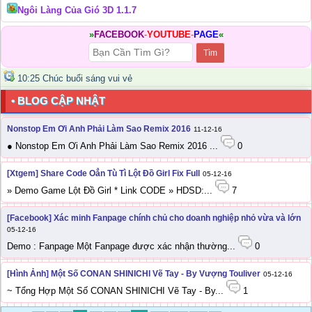
Ngôi Làng Của Gió 3D 1.1.7
»
FACEBOOK
-
YOUTUBE
-
PAGE
«
10:25 Chúc buổi sáng vui vẻ
• BLOG CẬP NHẬT
Nonstop Em Ơi Anh Phải Làm Sao Remix 2016
11-12-16
● Nonstop Em Ơi Anh Phải Làm Sao Remix 2016 ...
0
[Xtgem] Share Code Oẳn Tù Tì Lột Đồ Girl Fix Full
05-12-16
» Demo Game Lột Đồ Girl * Link CODE » HDSD:...
7
[Facebook] Xác minh Fanpage chính chủ cho doanh nghiệp nhỏ vừa và lớn
05-12-16
Demo : Fanpage Một Fanpage được xác nhận thường...
0
[Hình Ảnh] Một Số CONAN SHINICHI Vẽ Tay - By Vượng Touliver
05-12-16
~ Tổng Hợp Một Số CONAN SHINICHI Vẽ Tay - By...
1