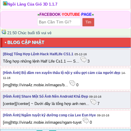
Ngôi Làng Của Gió 3D 1.1.7
»
FACEBOOK
-
YOUTUBE
-
PAGE
«
21:50 Chúc buổi tối vui vẻ
• BLOG CẬP NHẬT
[Blog] Tổng Hợp Lệnh Hack HalfLife CS1.1
05-12-16
Tổng hợp những lệnh Half Life Cs1.1 —- S...
3
[Hình Ảnh] Bộ đầm ren xuyên thấu lộ nội y siêu gợi cảm của người đẹp
14-
11-16
[img]http://vina4z.mobie.in/images/b...
0
[Hình Ảnh] Share Một Số Ảnh Nền Android Khá Đẹp
09-10-16
[center][/center] ~ Dưới đây là tổng hợp anh nen...
7
[Hình Ảnh] Ngắm tuyệt kỹ đường cong của Lee Eun Hye
09-10-16
[img]http://vina4z.mobie.in/images/ngam-tuyet
0