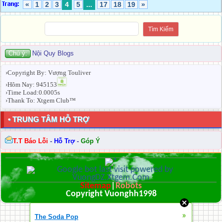
«
1
2
3
4
5
...
17
18
19
»
Chú ý:
Nội Quy Blogs
›Copyright By: Vượng Touliver
›Hôm Nay: 945153
›Time Load:0.0005s
›Thank To: Xtgem Club™
• TRUNG TÂM HỖ TRỢ
T.T Báo Lỗi
-
Hỗ Trợ
-
Góp Ý
Sitemap
|
Robots
Copyright Vuonghh1998
»
The Soda Pop