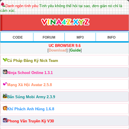
Danh ngôn tình yêu:
Tình yêu không thể hỏi tại sao, đơn giản nó chỉ là
cảm xúc.
CODE
FORUM
MP3
INFO
UC BROWSER 9.6
[
Download
] [
Guide
]
Cú Pháp Đăng Ký Nick Team
Ninja School Online 1.3.1
Mạng Xã Hội Avatar 2.5.8
Bắn Súng Mobi Army 2.3.9
Khí Phách Anh Hùng 1.6.8
Phong Vân Truyền Kỳ V30