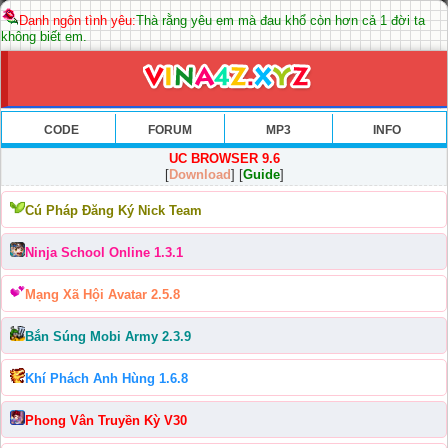
Danh ngôn tình yêu:
Thà rằng yêu em mà đau khổ còn hơn cả 1 đời ta
không biết em.
CODE
FORUM
MP3
INFO
UC BROWSER 9.6
[
Download
] [
Guide
]
Cú Pháp Đăng Ký Nick Team
Ninja School Online 1.3.1
Mạng Xã Hội Avatar 2.5.8
Bắn Súng Mobi Army 2.3.9
Khí Phách Anh Hùng 1.6.8
Phong Vân Truyền Kỳ V30