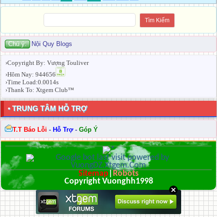
Chú ý:
Nội Quy Blogs
›Copyright By: Vượng Touliver
›Hôm Nay: 944656
›Time Load:0.0014s
›Thank To: Xtgem Club™
• TRUNG TÂM HỖ TRỢ
T.T Báo Lỗi
-
Hỗ Trợ
-
Góp Ý
Sitemap
|
Robots
Copyright Vuonghh1998