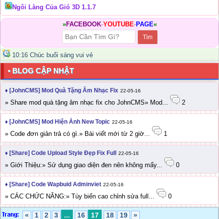
Ngôi Làng Của Gió 3D 1.1.7
»
FACEBOOK
-
YOUTUBE
-
PAGE
«
10:16 Chúc buổi sáng vui vẻ
• BLOG CẬP NHẬT
♦ [JohnCMS] Mod Quà Tặng Âm Nhạc Fix
22-05-16
» Share mod quà tặng âm nhạc fix cho JohnCMS» Mod...
2
♦ [JohnCMS] Mod Hiện Ảnh New Topic
22-05-16
» Code đơn giản trả có gì.» Bài viết mới từ 2 giờ...
1
♦ [Share] Code Upload Style Đẹp Fix Full
22-05-16
» Giới Thiệu:» Sử dụng giao diện đen nên không mấy...
0
♦ [Share] Code Wapbuid Adminviet
22-05-16
» CÁC CHỨC NĂNG:» Tùy biến cao chỉnh sửa full...
0
«
1
2
3
...
16
17
18
19
»