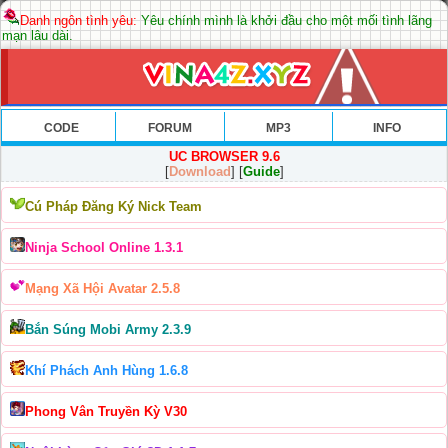
Danh ngôn tình yêu:
Yêu chính mình là khởi đầu cho một mối tình lãng
mạn lâu dài.
CODE
FORUM
MP3
INFO
UC BROWSER 9.6
[
Download
] [
Guide
]
Cú Pháp Đăng Ký Nick Team
Ninja School Online 1.3.1
Mạng Xã Hội Avatar 2.5.8
Bắn Súng Mobi Army 2.3.9
Khí Phách Anh Hùng 1.6.8
Phong Vân Truyền Kỳ V30