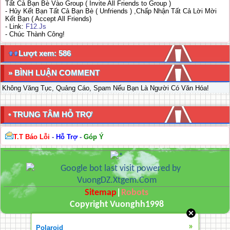
Tất Cả Bạn Bè Vào Group ( Invite All Friends to Group )
- Hủy Kết Bạn Tất Cả Bạn Bè ( Unfriends ) ,Chấp Nhận Tất Cả Lời Mời
Kết Bạn ( Accept All Friends)
- Link:
F12.Js
- Chúc Thành Công!
Lượt xem: 586
» BÌNH LUẬN COMMENT
Không Văng Tục, Quảng Cáo, Spam Nếu Bạn Là Người Có Văn Hóa!
• TRUNG TÂM HỖ TRỢ
T.T Báo Lỗi
-
Hỗ Trợ
-
Góp Ý
Sitemap
|
Robots
Copyright Vuonghh1998
»
Polaroid