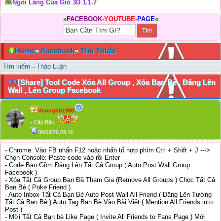
Ngôi Làng Của Gió 3D 1.1.7
»
FACEBOOK
-
YOUTUBE
-
PAGE
«
Home
»
Facebook
»
Thủ Thuật
Tìm kiếm
→
Thảo Luận
[Share] Tool Code Xóa All Group , Xóa Bạn Bè , Đăng Lên
Wall , Lên Group Facebook
Vuonghh1998
- Cấp Bậc:
08/08/26,09:16
- Chrome: Vào FB nhấn F12 hoặc nhấn tổ hợp phím Ctrl + Shift + J --->
Chọn Console: Paste code vào rồi Enter
- Code Bao Gồm Đăng Lên Tất Cả Group ( Auto Post Wall Group
Facebook )
- Xóa Tất Cả Group Bạn Đã Tham Gia (Remove All Groups ) Chọc Tất Cả
Bạn Bè ( Poke Friend )
- Auto Inbox Tất Cả Bạn Bè Auto Post Wall All Friend ( Đăng Lên Tường
Tất Cả Bạn Bè ) Auto Tag Bạn Bè Vào Bài Viết ( Mention All Friends into
Post )
- Mời Tất Cả Bạn bè Like Page ( Invite All Friends to Fans Page ) Mời