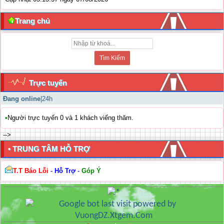
Trang chủ
Trực tuyến
Đang online
|
24h
•
Người trực tuyến 0 và 1 khách viếng thăm.
-->
• TRUNG TÂM HỖ TRỢ
T.T Báo Lỗi
-
Hỗ Trợ
-
Góp Ý