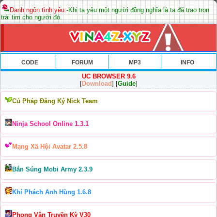
Danh ngôn tình yêu:
-Khi ta yêu một người đồng nghĩa là ta đã trao trọn
trái tim cho người đó.
CODE
FORUM
MP3
INFO
UC BROWSER 9.6
[
Download
] [
Guide
]
Cú Pháp Đăng Ký Nick Team
Ninja School Online 1.3.1
Mạng Xã Hội Avatar 2.5.8
Bắn Súng Mobi Army 2.3.9
Khí Phách Anh Hùng 1.6.8
Phong Vân Truyền Kỳ V30