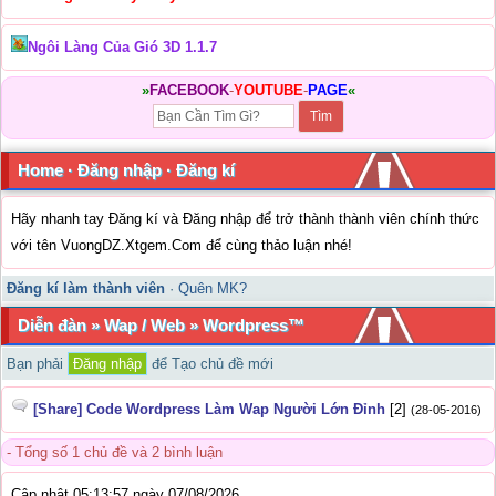
Ngôi Làng Của Gió 3D 1.1.7
»
FACEBOOK
-
YOUTUBE
-
PAGE
«
Home
·
Đăng nhập
·
Đăng kí
Hãy nhanh tay Đăng kí và Đăng nhập để trở thành thành viên chính thức
với tên VuongDZ.Xtgem.Com để cùng thảo luận nhé!
Đăng kí làm thành viên
·
Quên MK?
Diễn đàn
»
Wap / Web
» Wordpress™
Bạn phải
Đăng nhập
để Tạo chủ đề mới
[Share] Code Wordpress Làm Wap Người Lớn Đỉnh
[2]
(28-05-2016)
- Tổng số 1 chủ đề và 2 bình luận
Cập nhật 05:13:57 ngày 07/08/2026