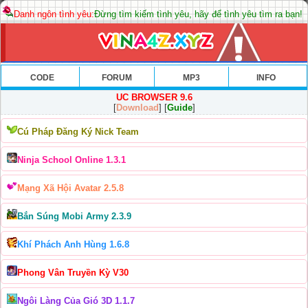
Danh ngôn tình yêu:
Đừng tìm kiếm tình yêu, hãy để tình yêu tìm ra bạn!
CODE
FORUM
MP3
INFO
UC BROWSER 9.6
[
Download
] [
Guide
]
Cú Pháp Đăng Ký Nick Team
Ninja School Online 1.3.1
Mạng Xã Hội Avatar 2.5.8
Bắn Súng Mobi Army 2.3.9
Khí Phách Anh Hùng 1.6.8
Phong Vân Truyền Kỳ V30
Ngôi Làng Của Gió 3D 1.1.7