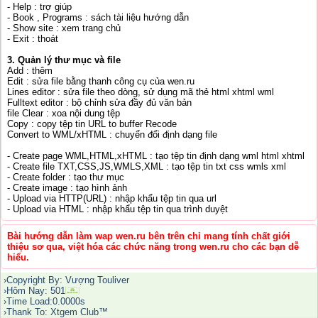
- Help : trợ giúp
- Book , Programs : sách tài liệu hướng dẫn
- Show site : xem trang chủ
- Exit : thoát
3. Quản lý thư mục và file
Add : thêm
Edit : sửa file bằng thanh công cụ của wen.ru
Lines editor : sửa file theo dòng, sử dụng mã thẻ html xhtml wml
Fulltext editor : bộ chỉnh sửa đầy đủ văn bản
file Clear : xoa nội dung tệp
Copy : copy tệp tin URL to buffer Recode
Convert to WML/xHTML : chuyển đổi định dạng file
- Create page WML,HTML,xHTML : tạo tệp tin định dạng wml html xhtml
- Create file TXT,CSS,JS,WMLS,XML : tạo tệp tin txt css wmls xml
- Create folder : tạo thư mục
- Create image : tạo hình ảnh
- Upload via HTTP(URL) : nhập khẩu tệp tin qua url
- Upload via HTML : nhập khẩu tệp tin qua trình duyệt
Bài hướng dẫn làm wap wen.ru bên trên chỉ mang tính chất giới
thiệu sơ qua, việt hóa các chức năng trong wen.ru cho các bạn dễ
hiểu.
›Copyright By: Vượng Touliver
›Hôm Nay: 501
›Time Load:0.0000s
›Thank To: Xtgem Club™