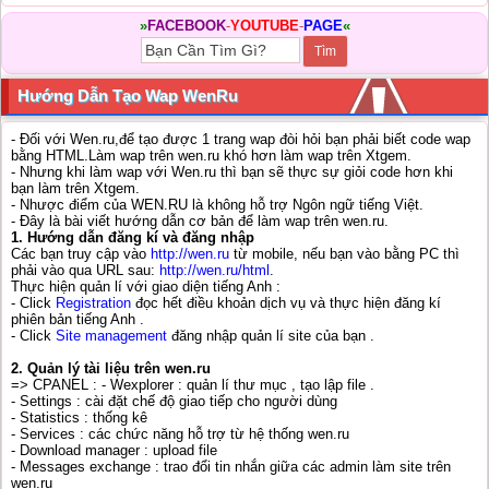
»
FACEBOOK
-
YOUTUBE
-
PAGE
«
Hướng Dẫn Tạo Wap WenRu
- Đối với Wen.ru,để tạo được 1 trang wap đòi hỏi bạn phải biết code wap
bằng HTML.Làm wap trên wen.ru khó hơn làm wap trên Xtgem.
- Nhưng khi làm wap với Wen.ru thì bạn sẽ thực sự giỏi code hơn khi
bạn làm trên Xtgem.
- Nhược điểm của WEN.RU là không hỗ trợ Ngôn ngữ tiếng Việt.
- Đây là bài viết hướng dẫn cơ bản để làm wap trên wen.ru.
1. Hướng dẫn đăng kí và đăng nhập
Các bạn truy cập vào
http://wen.ru
từ mobile, nếu bạn vào bằng PC thì
phải vào qua URL sau:
http://wen.ru/html
.
Thực hiện quản lí với giao diện tiếng Anh :
- Click
Registration
đọc hết điều khoản dịch vụ và thực hiện đăng kí
phiên bản tiếng Anh .
- Click
Site management
đăng nhập quản lí site của bạn .
2. Quản lý tài liệu trên wen.ru
=> CPANEL : - Wexplorer : quản lí thư mục , tạo lập file .
- Settings : cài đặt chế độ giao tiếp cho người dùng
- Statistics : thống kê
- Services : các chức năng hỗ trợ từ hệ thống wen.ru
- Download manager : upload file
- Messages exchange : trao đổi tin nhắn giữa các admin làm site trên
wen.ru