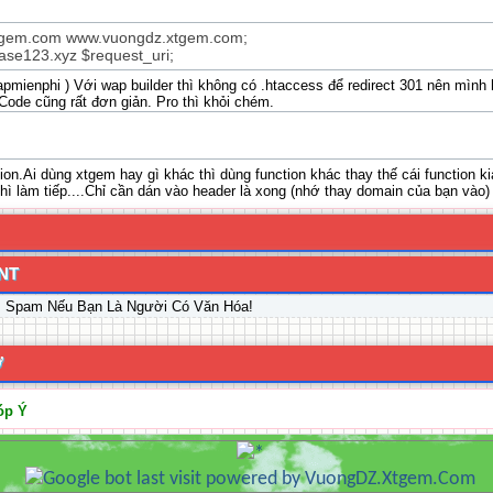
wapmienphi ) Với wap builder thì không có .htaccess để redirect 301 nên mìn
 Code cũng rất đơn giản. Pro thì khỏi chém.
tion.Ai dùng xtgem hay gì khác thì dùng function khác thay thế cái function kia
u thì làm tiếp....Chỉ cần dán vào header là xong (nhớ thay domain của bạn vào)
NT
, Spam Nếu Bạn Là Người Có Văn Hóa!
Ợ
óp Ý