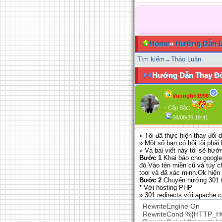
Home
»
Hướng Dẫn 
Tìm kiếm
→
Thảo Luận
Hướng Dẫn Thay Đ
Vuonghh1998
- Cấp Bậc:
06/08/26,19:41
» Tôi đã thực hiện thay đổi
» Một số bạn có hỏi tôi ph
» Và bài viết này tôi sẽ h
Bước 1
Khai báo cho google
đó.Vào tên miền cũ và tùy c
tool và đã xác minh.Ok hiện 
Bước 2
Chuyển hướng 301 tê
* Với hosting PHP
» 301 redirects với apache 