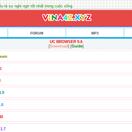
êu là sự nghi ngờ tốt nhất trong cuộc sống.
FORUM
MP3
UC BROWSER 9.6
[
Download
] [
Guide
]
Team
1
8
3.9
.8
30
1.7