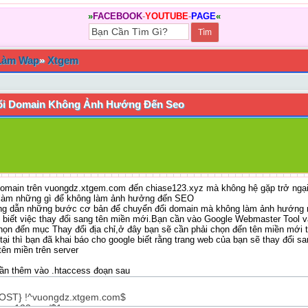
»
FACEBOOK
-
YOUTUBE
-
PAGE
«
Làm Wap
»
Xtgem
ổi Domain Không Ảnh Hướng Đến Seo
 domain trên vuongdz.xtgem.com đến chiase123.xyz mà không hệ gặp trở ngạ
ải làm những gì để không làm ảnh hưởng đến SEO
ướng dẫn những bước cơ bản để chuyển đổi domain mà không làm ảnh hướng
 biết việc thay đổi sang tên miền mới.Bạn cần vào Google Webmaster Tool 
họn đến mục Thay đổi địa chỉ,ở đây bạn sẽ cần phải chọn đến tên miền mới
tại thì bạn đã khai báo cho google biết rằng trang web của bạn sẽ thay đổi 
n miền trên server
cần thêm vào .htaccess đoạn sau