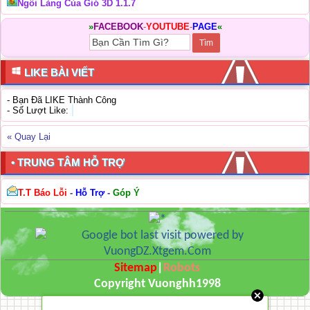
Ngôi Làng Của Gió 3D 1.1.7
»
FACEBOOK
-
YOUTUBE
-
PAGE
«
LIKE BÀI VIẾT
- Bạn Đã LIKE Thành Công
- Số Lượt Like:
« Quay Lại
• TRUNG TÂM HỖ TRỢ
T.T Báo Lỗi
-
Hỗ Trợ
-
Góp Ý
Sitemap
|
Robots
Copyright Vuonghh1998