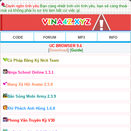
Danh ngôn tình yêu:
Bạn càng nhiệt tình với tình yêu, bạn sẽ càng thoải
mái và không phải lo sợ khi làm bất cứ việc gì.
CODE
FORUM
MP3
INFO
UC BROWSER 9.6
[
Download
] [
Guide
]
Cú Pháp Đăng Ký Nick Team
Ninja School Online 1.3.1
Mạng Xã Hội Avatar 2.5.8
Bắn Súng Mobi Army 2.3.9
Khí Phách Anh Hùng 1.6.8
Phong Vân Truyền Kỳ V30