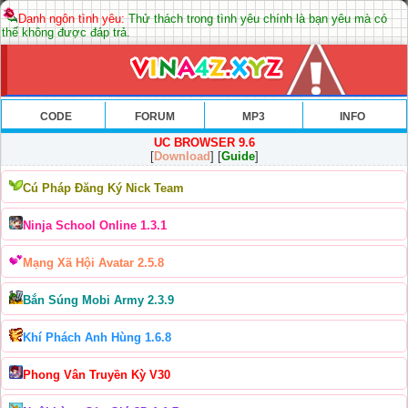
Danh ngôn tình yêu:
Thử thách trong tình yêu chính là bạn yêu mà có
thể không được đáp trả.
CODE
FORUM
MP3
INFO
UC BROWSER 9.6
[
Download
] [
Guide
]
Cú Pháp Đăng Ký Nick Team
Ninja School Online 1.3.1
Mạng Xã Hội Avatar 2.5.8
Bắn Súng Mobi Army 2.3.9
Khí Phách Anh Hùng 1.6.8
Phong Vân Truyền Kỳ V30