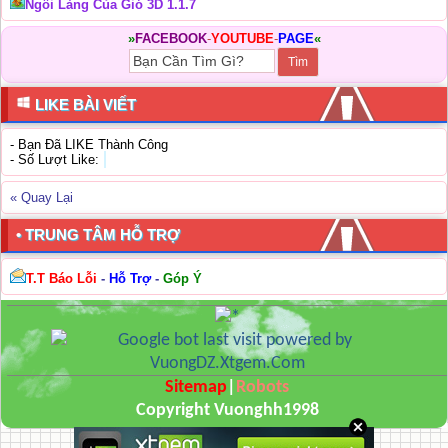
Ngôi Làng Của Gió 3D 1.1.7
»
FACEBOOK
-
YOUTUBE
-
PAGE
«
LIKE BÀI VIẾT
- Bạn Đã LIKE Thành Công
- Số Lượt Like:
« Quay Lại
• TRUNG TÂM HỖ TRỢ
T.T Báo Lỗi
-
Hỗ Trợ
-
Góp Ý
Sitemap
|
Robots
Copyright Vuonghh1998