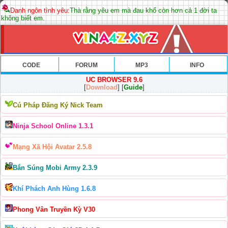
Danh ngôn tình yêu:
Thà rằng yêu em mà đau khổ còn hơn cả 1 đời ta
không biết em.
CODE
FORUM
MP3
INFO
UC BROWSER 9.6
[
Download
] [
Guide
]
Cú Pháp Đăng Ký Nick Team
Ninja School Online 1.3.1
Mạng Xã Hội Avatar 2.5.8
Bắn Súng Mobi Army 2.3.9
Khí Phách Anh Hùng 1.6.8
Phong Vân Truyền Kỳ V30