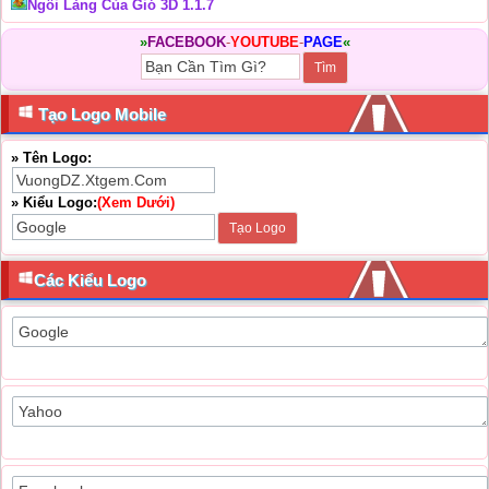
Ngôi Làng Của Gió 3D 1.1.7
»
FACEBOOK
-
YOUTUBE
-
PAGE
«
Tạo Logo Mobile
» Tên Logo:
» Kiểu Logo:
(Xem Dưới)
Các Kiểu Logo