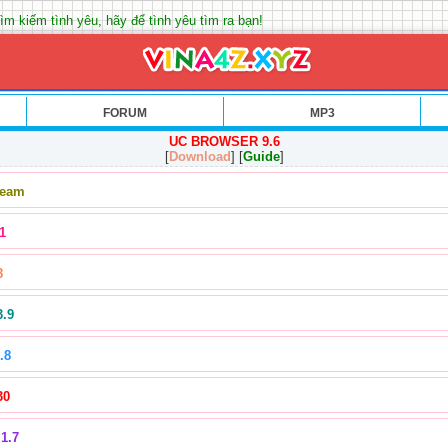
ìm kiếm tình yêu, hãy để tình yêu tìm ra bạn!
FORUM
MP3
UC BROWSER 9.6
[
Download
] [
Guide
]
Team
1
8
3.9
.8
30
1.7