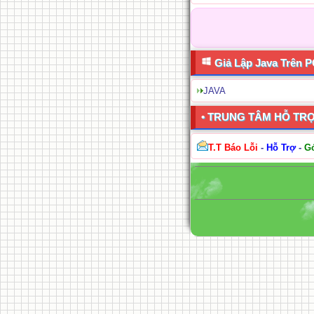
Giả Lập Java Trên 
JAVA
• TRUNG TÂM HỖ TR
T.T Báo Lỗi
-
Hỗ Trợ
-
G