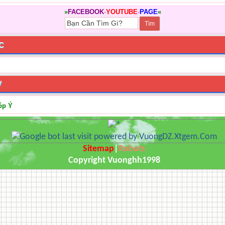
»
FACEBOOK
-
YOUTUBE
-
PAGE
«
PC
Ợ
óp Ý
Sitemap
|
Robots
Copyright Vuonghh1998