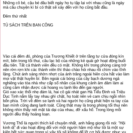
Những cô bé, cậu bé đâu biết ngày họ tụ tập lại với nhau cũng là ngày
mà câu chuyện kì bí có thật sẽ xảy đến với họ cũng bắt đầu.
Đêm thứ nhất
TỦ SÁCH TRÊN BAN CÔNG
Vào cái đêm đó, phòng của Trương Khiết ở trên tầng tư cửa đóng kín
mít, bên trong tối thui, câu lạc bộ của những kẻ quái gở hoạt động buổi
đầu tiên. Tất cả thành viên đều có mặt. Không khí trong phòng càng trở
nên rờn rợn khi các thành viên thì thào chào hỏi nhau rồi chìm vào tĩnh
lặng. Chút ánh sáng nhờn nhợt của ánh trăng ngoài hiên cửa hắt vào làm
mọi vật thật huyền bí. Bên ngoài cái bóng của cây bạch dương ngả
nghiêng vào tòa nhà như cấp số nhân của khung cảnh ảm đảm làm ai
cũng cảm nhận được cái hoang vu lạnh lẽo đến gai người.
Gió xao xác thổi nhẹ đám lá, hai cô gái nhát gan Hà Tiểu Đinh và Triệu
Dục Tịnh nắm lấy tay nhau ghì chặt, họ toát nên vẻ cam chịu ngồi nhìn
bốn phía. Trời về đêm se lạnh và hai người họ cũng phát hiện ra tay của
bạn mình cũng đang lạnh toát. Cũng thật may là trong phòng tối thui nên
không nhìn thấy nét mặt tái dại của nhau, đỡ xấu hổ. Trong lòng mỗi
người đều thấy hoảng loạn.
Vương Thổ là người thích kể chuyện nhất, anh hắng giọng rồi nói: “Hội
kinh dị” đi vào hoạt động đối với một người hâm mộ như tôi là một sự
kiện hết sức quan trọng vì vậy tôi sẽ không để lỡ cơ hội được phục vụ