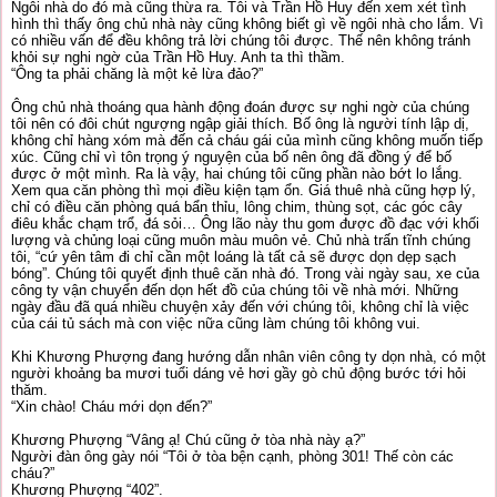
Ngôi nhà do đó mà cũng thừa ra. Tôi và Trần Hồ Huy đến xem xét tình
hình thì thấy ông chủ nhà này cũng không biết gì về ngôi nhà cho lắm. Vì
có nhiều vấn để đều không trả lời chúng tôi được. Thế nên không tránh
khỏi sự nghi ngờ của Trần Hồ Huy. Anh ta thì thầm.
“Ông ta phải chăng là một kẻ lừa đảo?”
Ông chủ nhà thoáng qua hành động đoán được sự nghi ngờ của chúng
tôi nên có đôi chút ngượng ngập giải thích. Bố ông là người tính lập dị,
không chỉ hàng xóm mà đến cả cháu gái của mình cũng không muốn tiếp
xúc. Cũng chỉ vì tôn trọng ý nguyện của bố nên ông đã đồng ý để bố
được ở một mình. Ra là vậy, hai chúng tôi cũng phần nào bớt lo lắng.
Xem qua căn phòng thì mọi điều kiện tạm ổn. Giá thuê nhà cũng hợp lý,
chỉ có điều căn phòng quá bẩn thỉu, lông chim, thùng sọt, các góc cây
điêu khắc chạm trổ, đá sỏi… Ông lão này thu gom được đồ đạc với khối
lượng và chủng loại cũng muôn màu muôn vẻ. Chủ nhà trấn tĩnh chúng
tôi, “cứ yên tâm đi chỉ cần một loáng là tất cả sẽ được dọn dẹp sạch
bóng”. Chúng tôi quyết định thuê căn nhà đó. Trong vài ngày sau, xe của
công ty vận chuyển đến dọn hết đồ của chúng tôi về nhà mới. Những
ngày đầu đã quá nhiều chuyện xảy đến với chúng tôi, không chỉ là việc
của cái tủ sách mà con việc nữa cũng làm chúng tôi không vui.
Khi Khương Phượng đang hướng dẫn nhân viên công ty dọn nhà, có một
người khoảng ba mươi tuổi dáng vẻ hơi gầy gò chủ động bước tới hỏi
thăm.
“Xin chào! Cháu mới dọn đến?”
Khương Phượng “Vâng ạ! Chú cũng ở tòa nhà này ạ?”
Người đàn ông gày nói “Tôi ở tòa bện cạnh, phòng 301! Thế còn các
cháu?”
Khương Phượng “402”.