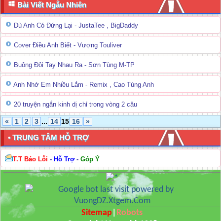
Bài Viết Ngẫu Nhiên
Dù Anh Có Đứng Lại - JustaTee , BigDaddy
Cover Điều Anh Biết - Vượng Touliver
Buông Đôi Tay Nhau Ra - Sơn Tùng M-TP
Anh Nhớ Em Nhiều Lắm - Remix , Cao Tùng Anh
20 truyện ngắn kinh dị chỉ trong vòng 2 câu
«
1
2
3
...
14
15
16
»
• TRUNG TÂM HỖ TRỢ
T.T Báo Lỗi
-
Hỗ Trợ
-
Góp Ý
Sitemap
|
Robots