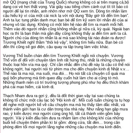
mở QQ (mạng chát của Trung Quốc) nhưng không có ai trên mạng cả,bộ
dạng coi vẻ hơi thất vọng. Vài giây sau tiếng chim cánh cụt tít tít báo có
người để lại tin nhắn, anh nhởn nhơ mở QQ xem tin. Dòng tin nhắn làm
cậu hiếu kỳ vì của một cái nick lạ với nội dung “Bây giờ tôi đến tìm bạn”.
Anh ta lục tung phần danh mục bạn bè để tìm kỹ xem lời nhắn đó của ai
nhưng vô tác dụng. Không có một liên hệ nào để tìm ra manh mối hết.
Thêm vào đó người nhắn cũng không nhắn gì nữa cả, kỳ quái. Ngoài bạn
học ra thì là bạn thân mà gần đây cũng không thấy ai đến tìm anh ta cả.
Người chủ của dòng tin nhắn là ai mà sao không tài nào đoán ra được!
Trương Khiết nghĩ thầm “thôi kệ vậy”, không tìm hiểu nữa. Bạn bè có
đến thì cũng sẽ gọi điện, cậu quay ra tập trung làm việc khác.
Vương Thổ buồn chán đến tìm Trương Khiết ngồi nói chuyện. Vương
Thổ vốn dĩ đối với chuyện tâm linh rất hứng thú, nhất là những chuyện
thuộc loại hồn vía ma quỷ. Chỉ cần nhắc đến chủ đề này là cậu có thể nói
không ngớt, hai người nói từ phim ma cho đến chuyện kinh dị Nhật v.v…
Thế nào là ma núi, ma suối, ma đói… Họ nói tất cả chuyện cổ quái ma
quỷ bốn phương mà tỉnh queo đầy cuốn hút làm cho ai cũng tò mò.
Những thanh niên có trí trưởng tượng phong phú như họ đều thích khám
phá cái mạo hiểm, cái kinh dị.
Thạch Nham đưa ra gợi ý, đều là đốt thời gian vậy tại sao chúng ta
không tổ chức một câu lạc bộ “Hội kinh dị”. Mỗi cuối tuần chúng ta tụ họp
để nghe một người kể về câu chuyện ma mà họ thấy tâm đắc nhất, và
thành viên giới hạn là cư dân trong tòa nhà này. Như nắng hạn gặp mưa
rao, ý kiến được mọi người cùng ủng hộ, tất cả thành viên gồm bảy
người. Vài ý kiến đầu tiên đưa ra nhắm làm cho không khí của những
buổi kể chuyện thêm phần kì bí gồm: đóng cửa, tắt đèn… trong căn
phòng đêm tối mọi người lắng nghe những câu chuyện ma kinh điển.