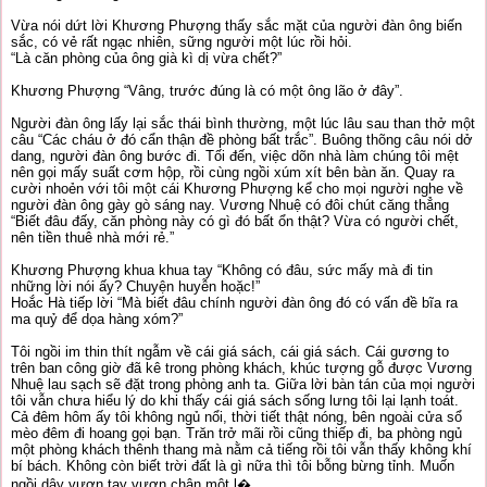
Vừa nói dứt lời Khương Phượng thấy sắc mặt của người đàn ông biến
sắc, có vẻ rất ngạc nhiên, sững người một lúc rồi hỏi.
“Là căn phòng của ông già kì dị vừa chết?”
Khương Phượng “Vâng, trước đúng là có một ông lão ở đây”.
Người đàn ông lấy lại sắc thái bình thường, một lúc lâu sau than thở một
câu “Các cháu ở đó cẩn thận đề phòng bất trắc”. Buông thõng câu nói dở
dang, người đàn ông bước đi. Tối đến, việc dõn nhà làm chúng tôi mệt
nên gọi mấy suất cơm hộp, rồi cùng ngồi xúm xít bên bàn ăn. Quay ra
cười nhoẻn với tôi một cái Khương Phượng kể cho mọi người nghe về
người đàn ông gày gò sáng nay. Vương Nhuệ có đôi chút căng thẳng
“Biết đâu đấy, căn phòng này có gì đó bất ổn thật? Vừa có người chết,
nên tiền thuê nhà mới rẻ.”
Khương Phượng khua khua tay “Không có đâu, sức mấy mà đi tin
những lời nói ấy? Chuyện huyễn hoặc!”
Hoắc Hà tiếp lời “Mà biết đâu chính người đàn ông đó có vấn đề bĩa ra
ma quỷ để dọa hàng xóm?”
Tôi ngồi im thin thít ngẫm về cái giá sách, cái giá sách. Cái gương to
trên ban công giờ đã kê trong phòng khách, khúc tượng gỗ được Vương
Nhuệ lau sạch sẽ đặt trong phòng anh ta. Giữa lời bàn tán của mọi người
tôi vẫn chưa hiểu lý do khi thấy cái giá sách sống lưng tôi lại lạnh toát.
Cả đêm hôm ấy tôi không ngủ nổi, thời tiết thật nóng, bên ngoài cửa sổ
mèo đêm đi hoang gọi bạn. Trăn trở mãi rồi cũng thiếp đi, ba phòng ngủ
một phòng khách thênh thang mà nằm cả tiếng rồi tôi vẫn thấy không khí
bí bách. Không còn biết trời đất là gì nữa thì tôi bỗng bừng tỉnh. Muốn
ngồi dậy vươn tay vươn chân một l�