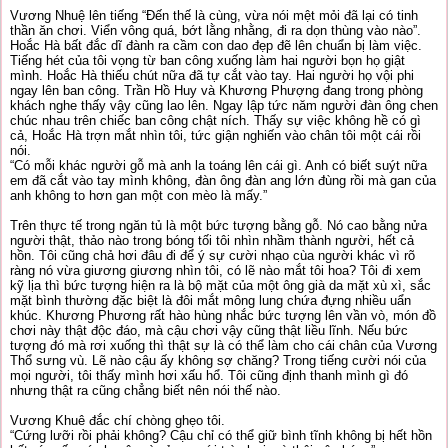
Vương Nhuệ lên tiếng “Đến thế là cùng, vừa nói mệt mỏi đã lại có tinh
thần ăn chơi. Viển vông quá, bớt lằng nhằng, đi ra dọn thùng vào nào”.
Hoắc Hà bất đắc dĩ đành ra cầm con dao đẹp đẽ lên chuẩn bị làm việc.
Tiếng hét của tôi vọng từ ban công xuống làm hai người bọn họ giật
mình. Hoắc Hà thiếu chút nữa đã tự cắt vào tay. Hai người họ vội phi
ngay lên ban công. Trần Hồ Huy và Khương Phượng đang trong phòng
khách nghe thấy vậy cũng lao lên. Ngay lập tức năm người đàn ông chen
chúc nhau trên chiếc ban công chật ních. Thấy sự việc không hề có gì
cả, Hoắc Hà trợn mắt nhìn tôi, tức giận nghiến vào chân tôi một cái rồi
nói.
“Có mỗi khác người gỗ mà anh la toáng lên cái gì. Anh có biết suýt nữa
em đã cắt vào tay mình không, đàn ông đàn ang lớn đùng rồi mà gan của
anh không to hơn gan một con mèo là mấy.”
Trên thực tế trong ngăn tủ là một bức tượng bằng gỗ. Nó cao bằng nửa
người thật, thảo nào trong bóng tối tôi nhìn nhầm thành người, hết cả
hồn. Tôi cũng chả hơi đâu đi để ý sự cười nhạo cùa người khác vì rõ
ràng nó vừa giương giương nhìn tôi, có lẽ nào mắt tôi hoa? Tôi đi xem
kỹ lịa thì bức tượng hiện ra là bộ mặt của một ông già da mặt xù xì, sắc
mặt bình thường đặc biệt là đôi mắt mông lung chứa đựng nhiều uẩn
khúc. Khương Phương rất hào hùng nhắc bức tượng lên vần vò, món đồ
chơi này thật độc đáo, mà cậu chơi vậy cũng thật liều lĩnh. Nếu bức
tượng đó mà rơi xuống thì thật sự là có thể làm cho cái chân của Vương
Thổ sưng vù. Lẽ nào cậu ấy không sợ chăng? Trong tiếng cười nói của
mọi người, tôi thấy mình hơi xấu hổ. Tôi cũng định thanh mình gì đó
nhưng thật ra cũng chẳng biết nên nói thế nào.
Vương Khuê đắc chí chòng ghẹo tôi.
“Cứng lưỡi rồi phải không? Cậu chỉ có thể giữ bình tĩnh không bị hết hồn