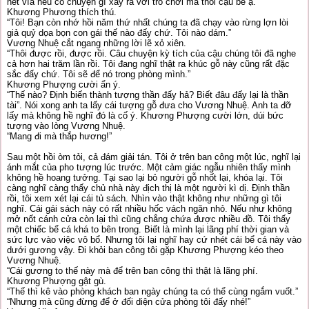
hết vía nếu có chuyện gì xảy ra với trò chơi mà thôi cậu bé ạ.”
Khương Phương thích thú.
“Tôi! Bạn còn nhớ hồi năm thứ nhất chúng ta đã chạy vào rừng lợn lòi
giả quỷ dọa bọn con gái thế nào đấy chứ. Tôi nào dám.”
Vương Nhuệ cắt ngang những lời lẽ xỏ xiên.
“Thôi được rồi, được rồi. Câu chuyện kỳ tích của cậu chúng tôi đã nghe
cả hơn hai trăm lần rồi. Tôi đang nghĩ thật ra khúc gỗ này cũng rất đặc
sắc đấy chứ. Tôi sẽ để nó trong phòng mình.”
Khương Phượng cười ẩn ý.
“Thế nào? Định biến thành tượng thần đấy hả? Biết đâu đấy lại là thần
tài”. Nói xong anh ta lấy cái tượng gỗ đưa cho Vương Nhuệ. Anh ta đỡ
lấy mà không hề nghĩ đó là cố ý. Khương Phượng cười lớn, dúi bức
tượng vào lòng Vương Nhuệ.
“Mang đi mà thắp hương!”
Sau một hồi òm tỏi, cả đám giải tán. Tôi ở trên ban công một lúc, nghĩ lại
ánh mắt của pho tượng lúc trước. Một cảm giác ngẫu nhiên thấy mình
không hề hoang tưởng. Tại sao lại bỏ người gỗ nhốt lại, khóa lại. Tôi
càng nghĩ càng thấy chủ nhà này địch thị là một người kì dị. Định thần
rồi, tôi xem xét lại cái tủ sách. Nhìn vào thật không như những gì tôi
nghĩ. Cái gái sách này có rất nhiều hốc vách ngăn nhỏ. Nếu như không
mở nốt cánh cửa còn lại thì cũng chẳng chứa được nhiều đồ. Tôi thấy
một chiếc bể cá khá to bên trong. Biết là mình lại lãng phí thời gian và
sức lực vào việc vô bổ. Nhưng tôi lại nghĩ hay cứ nhét cái bể cá này vào
dưới gương vậy. Đi khỏi ban công tôi gặp Khương Phượng kéo theo
Vương Nhuệ.
“Cái gương to thế này mà để trên ban công thì thật là lãng phí.
Khương Phượng gật gù.
“Thế thì kê vào phòng khách ban ngày chúng ta có thể cùng ngắm vuốt.”
“Nhưng mà cũng đừng để ở đối diện cửa phòng tôi đấy nhé!”