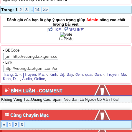
Trang: 1
2
3
...
14
>>
Đánh giá của bạn là góp ý quan trọng giúp
Admin
nâng cao chất
lượng bài viết!
[
LIKE
-
DISLIKE
]
/ - Phiếu
- BBCode
- Link
Trang
,
1
,
-
,
[Truyện
,
Ma
,
-
,
Kinh
,
Dị]
,
Bảy
,
đêm
,
quái
,
đản
,
-
,
Truyện
,
Ma
,
Kinh
,
Dị
,
-
,
Audio
,
Online
,
BÌNH LUẬN - COMMENT
Không Văng Tục,Quảng Cáo, Spam Nếu Bạn Là Người Có Văn Hóa!
Cùng Chuyên Mục
«
1
2
3