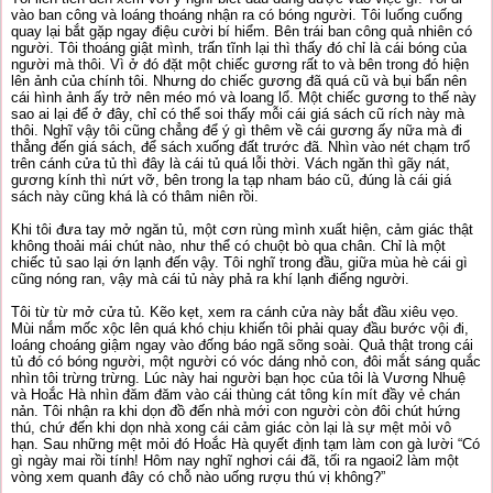
vào ban công và loáng thoáng nhận ra có bóng người. Tôi luống cuống
quay lại bắt gặp ngay điệu cười bí hiểm. Bên trái ban công quả nhiên có
người. Tôi thoáng giật mình, trấn tĩnh lại thì thấy đó chỉ là cái bóng của
người mà thôi. Vì ở đó đặt một chiếc gương rất to và bên trong đó hiện
lên ảnh của chính tôi. Nhưng do chiếc gương đã quá cũ và bụi bẩn nên
cái hình ảnh ấy trở nên méo mó và loang lổ. Một chiếc gương to thế này
sao ai lại để ở đây, chỉ có thể soi thấy mỗi cái giá sách cũ rích này mà
thôi. Nghĩ vậy tôi cũng chẳng để ý gì thêm về cái gương ấy nữa mà đi
thẳng đến giá sách, để sách xuống đất trước đã. Nhìn vào nét chạm trổ
trên cánh cửa tủ thì đây là cái tủ quá lỗi thời. Vách ngăn thì gãy nát,
gương kính thì nứt vỡ, bên trong la tạp nham báo cũ, đúng là cái giá
sách này cũng khá là có thâm niên rồi.
Khi tôi đưa tay mở ngăn tủ, một cơn rùng mình xuất hiện, cảm giác thật
không thoải mái chút nào, như thể có chuột bò qua chân. Chỉ là một
chiếc tủ sao lại ớn lạnh đến vậy. Tôi nghĩ trong đầu, giữa mùa hè cái gì
cũng nóng ran, vậy mà cái tủ này phả ra khí lạnh điếng người.
Tôi từ từ mở cửa tủ. Kẽo kẹt, xem ra cánh cửa này bắt đầu xiêu vẹo.
Mùi nắm mốc xộc lên quá khó chịu khiến tôi phải quay đầu bước vội đi,
loáng choáng giậm ngay vào đống báo ngã sõng soài. Quả thật trong cái
tủ đó có bóng người, một người có vóc dáng nhỏ con, đôi mắt sáng quắc
nhìn tôi trừng trừng. Lúc này hai người bạn học của tôi là Vương Nhuệ
và Hoắc Hà nhìn đăm đăm vào cái thùng cát tông kín mít đầy vẻ chán
nản. Tôi nhận ra khi dọn đồ đến nhà mới con người còn đôi chút hứng
thú, chứ đến khi dọn nhà xong cái cảm giác còn lại là sự mệt mỏi vô
hạn. Sau những mệt mỏi đó Hoắc Hà quyết định tạm làm con gà lười “Có
gì ngày mai rồi tính! Hôm nay nghĩ nghơi cái đã, tối ra ngaoi2 làm một
vòng xem quanh đây có chỗ nào uống rượu thú vị không?”