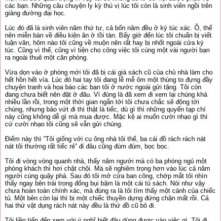
các bạn. Những câu chuyện ly kỳ thú vị lúc tôi còn là sinh viên ngồi trên
giảng đường đại học.
Lúc đó đã là sinh viên năm thứ tư, cả bốn năm đều ở ký túc xác. Ồ, thế
nên miễn bàn về điều kiện ăn ở tồi tàn. Bấy giờ đến lúc tôi chuẩn bị viết
luận văn, hôm nào tôi cũng về muộn nên rất hay bị nhốt ngoài cửa ký
túc. Cũng vì thế, cũng vì tiện cho công việc tôi cùng một vài người bạn
ra ngoài thuê một căn phòng.
Vừa dọn vào ở phòng mới tôi đã bị cái giá sách cũ của chủ nhà làm cho
hết hồn hết vía. Lúc đó hai tay tôi đang lễ mễ ôm một thùng to đựng đầy
chuyện tranh và họa báo các bạn tôi ở nước ngoài gửi tặng. Tôi còn
đang chưa biết nên đặt ở đâu. Vì đúng là đã xem đi xem lại chúng khá
nhiều lần rồi, trong một thời gian ngắn tới tôi chưa chắc sẽ động tới
chúng, nhưng bảo vứt đi thì thật là tiếc, dù gì thì những quyển tạp chí
này cũng không dễ gì mà mua được. Mặc kệ ai muốn cười nhạo gì thì
cứ cười nhạo tôi cũng sẽ vẫn gửi chúng.
Điểm này thì “Tôi giống với cụ ông nhà tôi thế, ba cái đồ rách rách nát
nát tôi thường rất tiếc rẻ” đi đâu cũng đùm đùm, bọc bọc.
Tôi đi vòng vòng quanh nhà, thấy năm người mà có ba phòng ngủ một
phòng khách thì hơi chật chội. Mà sẽ nghiêm trọng hơn vào lúc cả năm
người cùng quậy phá. Sau đó tôi mở cửa ban công, chớp mắt tôi nhìn
thấy ngay bên trái trong đống bụi bậm là một cái tủ sách. Nói như vậy
chưa hoàn toàn chính xác, mà đúng ra là tôi tìm thấy một cánh của chiếc
tủ. Một bên còn lại thì bị một chiếc thuyền dựng đứng chặn mất rồi. Cả
hai thứ vật dụng rách nát này đều là thứ đồ cũ bỏ đi.
Tôi liền tiến đến xem với ý nghĩ biết đâu dùng được vào việc gì. Tôi đi