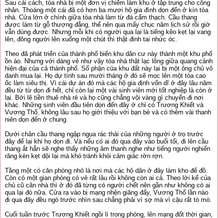
Sau cái cách, tòa nhà bị một đơn vị chiếm làm khu ở tập trung cho công
nhân. Thoáng một cái đã có hơn ba mươi hộ gia đình dọn đến ở kín tòa
nhà. Cửa lớn ở chính giữa tòa nhà làm từ đá cẩm thạch. Cầu thang
được làm từ gỗ thượng đẳng, thế nên qua mấy chục năm lịch sử rồi giờ
vẫn dùng được. Nhưng mỗi khi có người qua lại là tiếng kẽo kẹt lại vang
lên, đông người lên xuống một chút thì thật đinh tai nhức óc.
Theo đã phát triển của thành phố biến khu dân cư này thành một khu phố
ồn ào. Nhưng với dáng vẻ như vậy tòa nhà thật lạc lõng giữa quang cảnh
hiện đại của cả thành phố. Số phận của khu đất này lại bị một ông chủ vô
danh mua lại. Họ dự tính sau mười tháng ở đó sẽ mọc lên một tòa cao
ốc làm siêu thị. Vì cái dự án đó mà các hộ gia định vốn dĩ ở đây lâu năm
đều từ từ dọn đi hết, chỉ còn lại một vài sinh viên mới tốt nghiệp là còn ở
lại. Bởi lẽ tiền thuê nhà rẻ và họ cũng chẳng vội vàng gì chuyển đi nơi
khác. Những sinh viên đầu tiên dọn đến đây ở chỉ có Trương Khiết và
Vương Thổ, không lâu sau họ giới thiệu với bạn bè và có thêm vài thanh
niên dọn đến ở chung.
Dưới chân cầu thang ngập ngụa rác thải của những người ở trọ trước
đây để lại khi họ dọn đi. Và nếu có ai đó qua đây vào buổi tối, đi lên cầu
thang ắt hẳn sẽ nghe thấy những âm thanh nghe như tiếng người nghiến
răng kèn kẹt dội lại mà khó tránh khỏi cảm giác rờn rợn.
Tầng một có căn phòng nhỏ là nơi mà các hộ dân ở đây làm kho để đồ.
Còn có một gian phòng có vẻ rất lâu rồi không còn ai cả. Theo lời kể của
chủ cũ căn nhà thì ở đó đã từng có người chết nên gần như không có ai
qua lại đó nữa. Cửa ra vào bị mạng nhện giăng đẩy, Vương Thổ lần nào
đi qua đây đều ngó trước nhìn sau chẳng phải vì sợ mà vì cậu rất tò mò.
Cuối tuần trước Trương Khiết ngồi lì trong phòng, lên mạng đốt thời gian,