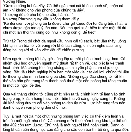
Vương Nhuệ.
“Gương cũng là bùa đấy. Có thể ngăn mọi cái không sạch sẽ, chặn cả
âm khí không cho vào phòng của chúng ta đấy”.
“Thượng đế sẽ phù hộ cho cậu, hà hà…”
Khương Phượng quay đầu không thèm để ý.
“Kê đối diện với phòng tôi là được chứ gì! Cuộc đời tôi đáng tiếc nhất là
chưa được gặp ma quỷ lần nào. Nếu ma quỷ xuất hiện trước mặt tôi dù
chỉ một lần thôi thì cũng coi như không còn gì để tiếc”.
Trừ tà? Trong tôi chột dạ ngoái đầu nhìn cái tủ sách, bắt đầu thấy luồng
khí lạnh lan tỏa tôi vội vàng rời khỏi ban công, chỉ còn nghe sau lưng
tiếng hai người xì xào việc đặt để chiếc gương.
Năm người chúng tôi bấy giờ cũng lập ra một phòng tranh hoạt họa. Cả
nhóm đều học chuyện ngành mỹ thuật rất thích vẽ, đặc biệt là vẽ tranh
hoạt hình. Mà chúng tôi cũng chẳng ai chịu yên phận cam chịu cuộc
sống. Bắt đầu khởi nghiệp hứa hẹn một việc đại cát đại lợi. chúng tôi đều
tự thưởng cho mình làm ông bà chủ. Những ngày đầu chúng tôi rất khí
thế vào hẳn gần trung tâm thành phố thuê một căn phòng hai tầng chuẩn
bị một cơ ngơi bề thế.
Qua vài tháng chúng tôi cũng phát hiện ra tài chính kinh tế lâm vào tình
trạng o ép, khách hàng thưa thớt, tiền thu về càng ngày càng ít. Không
đủ khả năng duy trì cái văn phòng to đẹp ấy nữa. Lực bất tòng tâm nên
đành chuyển văn phòng đến chỗ mới.
Tuy là một nơi xa một chút nhưng phòng làm việc có thể kiêm luôn vai
trò của một ngôi nhà nhỏ. Căn phòng mới thuê năm trong khu tập thể số
nhà 402 còn tạm được. Chủ nhà là một người khá hoàn cảnh. Đang lo
lắng khoản tiền đóng học cao đẳng cho cậu con trai thì bố ông ta qua đời.