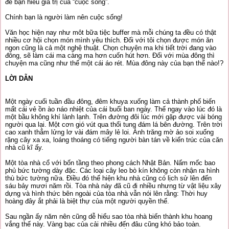
để bạn hiểu giá trị của “cuộc sống”.
Chính bạn là người làm nên cuộc sống!
Văn học hiện nay như môt bữa tiệc buffer mà mỗi chúng ta đều có thật
nhiều cơ hội chọn món mình yêu thích. Đối với tôi chọn được món ăn
ngon cũng là cả một nghệ thuật. Chọn chuyện ma khi tiết trời đang vào
đông, sẽ làm cái ma càng ma hơn cuốn hút hơn. Đối với mùa đông thì
chuyện ma cũng như thể một cái áo rét. Mùa đông này của bạn thế nào!?
LỜI DẪN
Một ngày cuối tuần đầu đông, đêm khuya xuống làm cả thành phố biến
mất cái vẻ ồn ào náo nhiệt của cái buổi ban ngày. Thế ngay vào lúc đó là
một bầu không khí lành lạnh. Trên đường đôi lúc mới gặp được vài bóng
người qua lại. Một cơn gió vút qua thổi tung đám lá bên đường. Trên trời
cao xanh thẳm lửng lơ vài đám mây lẻ loi. Ánh trăng mờ ảo soi xuống
rặng cây xa xa, loáng thoáng có tiếng người bàn tán về kiến trúc của căn
nhà cũ kĩ ấy.
Một tòa nhà cổ với bốn tầng theo phong cách Nhật Bản. Nấm mốc bao
phủ bức tường dày đặc. Các loại cây leo bò kín không còn nhận ra hình
thù bức tường nữa. Điều đó thể hiện khu nhà cũng có lịch sử lên đến
sáu bảy mươi năm rồi. Tòa nhà này đã cũ đi nhiều nhưng từ vật liệu xây
dựng và hình thức bên ngoài của tòa nhà vẫn nói lên rằng: Thời huy
hoàng đây ắt phải là biệt thự của một người quyền thế.
Sau ngần ấy năm nên cũng dễ hiểu sao tòa nhà biến thành khu hoang
vắng thế này. Vàng bạc của cải nhiều đến đâu cũng khó bảo toàn.