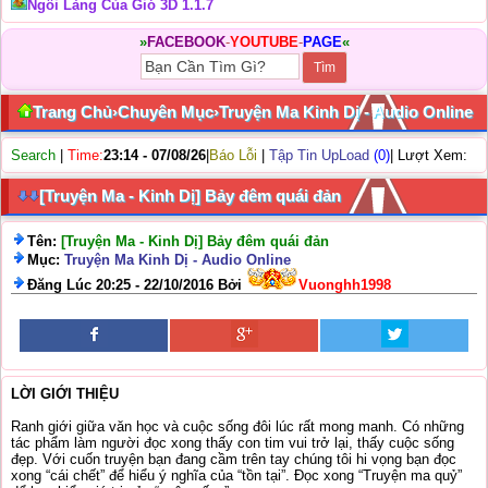
Ngôi Làng Của Gió 3D 1.1.7
»
FACEBOOK
-
YOUTUBE
-
PAGE
«
Trang Chủ
›
Chuyên Mục
›
Truyện Ma Kinh Dị - Audio Online
Search
|
Time:
23:14 - 07/08/26
|
Báo Lỗi
|
Tập Tin UpLoad
(0)
| Lượt Xem:
[Truyện Ma - Kinh Dị] Bảy đêm quái đản
Tên:
[Truyện Ma - Kinh Dị] Bảy đêm quái đản
Mục:
Truyện Ma Kinh Dị - Audio Online
Đăng Lúc 20:25 - 22/10/2016 Bởi
Vuonghh1998
LỜI GIỚI THIỆU
Ranh giới giữa văn học và cuộc sống đôi lúc rất mong manh. Có những
tác phẩm làm người đọc xong thấy con tim vui trở lại, thấy cuộc sống
đẹp. Với cuốn truyện bạn đang cầm trên tay chúng tôi hi vọng bạn đọc
xong “cái chết” để hiểu ý nghĩa của “tồn tại”. Đọc xong “Truyện ma quỷ”