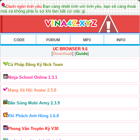
Danh ngôn tình yêu:
Bạn càng nhiệt tình với tình yêu, bạn sẽ càng thoải
mái và không phải lo sợ khi làm bất cứ việc gì.
CODE
FORUM
MP3
INFO
UC BROWSER 9.6
[
Download
] [
Guide
]
Cú Pháp Đăng Ký Nick Team
Ninja School Online 1.3.1
Mạng Xã Hội Avatar 2.5.8
Bắn Súng Mobi Army 2.3.9
Khí Phách Anh Hùng 1.6.8
Phong Vân Truyền Kỳ V30