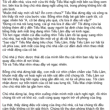
Tôi về đến nhà, vừa mở cửa thì thấy Tiểu Mai ngồi một bên sa lông xem
tivi, bên kia là ông chủ nhà đang ngồi uống trà, trong phòng không khí rất
yên bình.
“Muộn thế này mới về hả? Ăn cơm chưa?” Tiểu Mai đứng dậy và xông ra
khi thấy tôi mở cửa bước vào. Bỗng nhìn thấy bé gái bên cạnh tôi, cô
ngạc nhiên hỏi “A, cô bé đáng yêu quá, chị lừa ở đâu về vậy?”
“Đừng có mà nói lung tung, cái gì mà lừa ở đâu về!” Tôi đóng cửa lại
không thèm để ý đến Tiểu Mai, quay người lại định chào ông chủ nhà,
bỗng thấy ánh mắt ông đang nhìn Tiểu Lâm đầy vẻ kinh ngạc.
Tôi hơi ngạc nhiên cúi đầu xuống nhìn Tiểu Lâm rồi lại quay sang nhìn
chủ nhà, hai mắt ông hiện lên một vẻ gì đó rất khác thường.
“Sao vậy?” Tiểu Mai đang trêu chọc Tiểu Lâm, thấy Tiểu Lâm sợ hãi lùi
về phía sau, ánh mắt của ông chủ nhà vẫn cứ đắm đuối nhìn theo nhất
cử nhất động của cô bé.
Chủ nhà ý thức được thái độ của mình liền thu cái nhìn ban nãy lại và
quay đầu nhìn đi nơi khác.
Tôi và Tiểu Mai nhìn nhau đầy vẻ ngạc nhiên.
Bỗng chủ nhà đứng bật dậy, con mắt cứ nhìn chằm chằm vào Tiểu Lâm,
khuôn mặt đầy vẻ hoài nghi và tiến sát đến chỗ chúng tôi. Tiểu Lâm sợ
hãi khi thấy ông tiến ngày càng gần đến nó, nó lùi về phía sau. Tôi cảm
nhận được sự trốn tránh của cô bé sau lưng tôi, Tiểu Mai chặn không
cho chủ nhà tiến lại gần hơn nữa.
Chủ nhà dừng lại, ông nhìn xuống chân mình một cách nghi ngờ, rồi nhìn
chúng tôi với vẻ khó xử, cuối cùng quay người trở về phòng của ông.
Lạ thật, thấy dáng điệu vội vàng của ông chủ nhà, cả hai chúng tôi đều
cảm thấy không có lời giải thích. Chúng tôi thu dọn phòng khách rồi lên