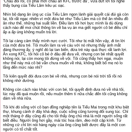
“Cháu đói rồi, cô phải mời cháu ăn KFC trước đã”, vừa dứt lời tôi nghe
thấy bụng của Tiểu Lâm kêu ục oạc.
Nhìn bộ dạng ăn ùng ục của Tiểu Lâm ngon lành giải quyết cái đùi gà còn
lại, tôi rất ngạc nhiên vì một đứa bé như Tiểu Lâm mà có thể ăn nhiều đồ
ăn như thế, những hai suất liền. Điều làm tôi hơi bực mình là dù dúng
cách nào để moi chút thông tin về ba vụ án ma giết người cô bé điều chỉ
ấp a ấp úng không muốn trả lời.
Tôi lại càng cảm thấy mình nực cười. Tôi như bị mất hồn vậy, đi tin lời
của một đứa trẻ. Tôi muốn làm ra vẻ cáu với nó nhưng thấy ánh mắt
đáng thương ấy, ý nghĩ đó lại tan biến, đứa trẻ này quả thực rất lanh lợi.
Ăn xong KFC, tôi hỏi cô bé ở đâu để đưa về, nhưng con bé nhất quyết
không nói, lại còn mong tôi đừng về vội. Tôi cũng thấy hơi ngại, muộn
như thế này mà cô bé vẫn chưa muốn về nhà, không biết bố mẹ nó lo
lắng đến mức nào nhỉ?
Tôi kiên quyết đòi đưa con bé về nhà, nhưng con bé nói trời tối rồi nó
không nhớ đường.
Không còn cách nào khác với con bé, tôi quyết định đưa nó về nhà tôi,
lúc này đã quá muộn rồi, nếu muộn thêm tí nữa chắc đến tôi cũng không
dám về nhà nữa.
Tôi khi đó sống với cô bạn đồng nghiệp tên là Tiểu Mai trong một khu biệt
thự, khung cảnh ở đây khá đẹp, cuộc sống cũng tương đối sung túc. Chỉ
một tháng ở đây cũng đủ cho tôi thấy ông chủ nhà là một người sống rất
biết điều. Người ông hơi gầy, mái tóc hoa râm, đeo một cặp kính. Từ
những cử chỉ lời nói hàng ngày của ông cũng biết được đây là một con
người có tố chất tốt.