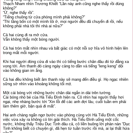
Thạch Nham nhìn Trương Khiết “Lần này anh cũng nghe thấy rồi đúng
không?”
“Ừ, nghe thấy rồi”.
“Tiếng chuông từ cửa phòng mình phải không?”
“Thì tầng bốn có một mình tôi ở, mọi người đều đã chuyển đi rồi, nếu
không phải nhà tôi thì nhà ai nữa?”
Cả hai cùng đi ra mở cửa.
Vẫn không thấy một bóng người.
Cả hai tròn mắt nhìn nhau và bất giác có một nỗi sợ hĩa vô hình hiện lên
trong mắt mỗi người.
Khi hai người đóng cửa đi vào thì có tiếng bước chân đâu đó từ đằng xa
vọng tới. Âm thanh đó càng ngày càng to dần và tiếng “leng keng” dội
vào không gian im ắng.
Cả hai đều không biết âm thanh này sẽ mang đến điều gì. Họ ngạc nhiên
sững sờ nhìn vào khoảng không tối mịt.
Một cái bóng với những bước chân dài ngắn in dài trên tường.
Cái bóng nhỏ bé của Hà Tiểu Đình hiện ra. Cô nhìn hai người thấy hơi
ngại, nhẹ nhàng bước tới “Xin lỗi để các anh đợi lâu, cuối tuần em phải
làm thêm giờ, bận quá đi mất”.
Hai anh chàng ngẩn ngơ bước vào phòng cùng với Hà Tiểu Đình, những
việc vừa xảy ra không có lời giải thích. Hà Tiểu Đình uống một cốc
nước, không thấy Triệu Dục Tịnh đâu cả, cô liền buông lời phàn nàn “Dục
Tịnh không biết có chuyện gì, đã hẹn từ tuần trước rồi mà, ai lại thất hứa
vậy?”