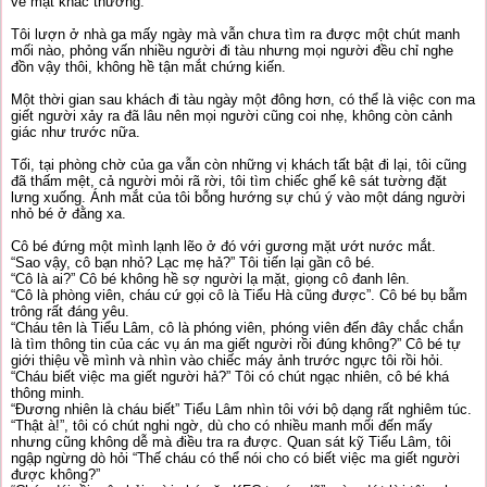
vẻ mặt khác thường.
Tôi lượn ở nhà ga mấy ngày mà vẫn chưa tìm ra được một chút manh
mối nào, phỏng vấn nhiều người đi tàu nhưng mọi người đều chỉ nghe
đồn vậy thôi, không hề tận mắt chứng kiến.
Một thời gian sau khách đi tàu ngày một đông hơn, có thể là việc con ma
giết người xảy ra đã lâu nên mọi người cũng coi nhẹ, không còn cảnh
giác như trước nữa.
Tối, tại phòng chờ của ga vẫn còn những vị khách tất bật đi lại, tôi cũng
đã thấm mệt, cả người mỏi rã rời, tôi tìm chiếc ghế kê sát tường đặt
lưng xuống. Ánh mắt của tôi bỗng hướng sự chú ý vào một dáng người
nhỏ bé ở đằng xa.
Cô bé đứng một mình lạnh lẽo ở đó với gương mặt ướt nước mắt.
“Sao vậy, cô bạn nhỏ? Lạc mẹ hả?” Tôi tiến lại gần cô bé.
“Cô là ai?” Cô bé không hề sợ người lạ mặt, giọng cô đanh lên.
“Cô là phòng viên, cháu cứ gọi cô là Tiểu Hà cũng được”. Cô bé bụ bẫm
trông rất đáng yêu.
“Cháu tên là Tiểu Lâm, cô là phóng viên, phóng viên đến đây chắc chắn
là tìm thông tin của các vụ án ma giết người rồi đúng không?” Cô bé tự
giới thiệu về mình và nhìn vào chiếc máy ảnh trước ngực tôi rồi hỏi.
“Cháu biết việc ma giết người hả?” Tôi có chút ngạc nhiên, cô bé khá
thông minh.
“Đương nhiên là cháu biết” Tiểu Lâm nhìn tôi với bộ dạng rất nghiêm túc.
“Thật à!”, tôi có chút nghi ngờ, dù cho có nhiều manh mối đến mấy
nhưng cũng không dễ mà điều tra ra được. Quan sát kỹ Tiểu Lâm, tôi
ngập ngừng dò hỏi “Thế cháu có thể nói cho có biết việc ma giết người
được không?”