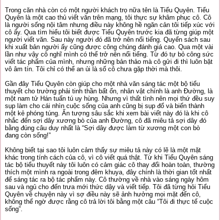
Trong căn nhà còn có một người khách trọ nữa tên là Tiểu Quyên. Tiểu
Quyên là một cao thủ viết văn trên mạng, tôi thực sự khâm phục cô. Cô
là người sống nội tâm nhưng điều này không hề ngăn cản tôi tiếp xúc với
cô ấy. Qua tìm hiểu tôi biết được Tiểu Quyên trước kia đã từng giúp một
người viết văn. Sau này người đó đã trở nên nổi tiếng. Quyển sách sau
khi xuất bản người ấy cũng được công chúng đánh giá cao. Qua một vài
lần như vậy cô nghĩ mình có thể trở nên nổi tiếng. Từ đó tự bỏ công sức
viết tác phẩm của mình, nhưng những bản thảo mà cô gửi đi thì luôn bặt
vô âm tín. Tôi chỉ có thể an ủi là số cô chưa gặp thời mà thôi.
Gần đây Tiểu Quyên còn giúp cho một nhà văn sáng tác một bộ tiểu
thuyết cho trường phải tinh thần bất ổn, nhân vật chính là anh Đường, là
một nam tử Hán tuấn tú uy hùng. Nhưng vì thất tình nên mọi thứ đều suy
sụp làm cho cái nhìn cuộc sống của anh cũng bị sụp đổ và biến thành
một kẻ phóng túng. Ấn tượng sâu sắc khi xem bài viết này đó là khi cô
nhắc đến sợi dây xương bò của anh Đường, cô đã miêu tả sợi dây đó
bằng đúng câu duy nhất là “Sợi dây được làm từ xương một con bò
đang còn sống!”
Không biết tại sao tôi luôn cảm thấy sự miêu tả này có lẽ là một mặt
khác trong tính cách của cô, vì cô viết quá thật. Từ khi Tiểu Quyên sáng
tác bộ tiểu thuyết này tôi luôn có cảm giác cô thay đổi hoàn toàn, thường
thích một mình ra ngoài trong đêm khuya, đây chính là thời gian tốt nhất
để sáng tác ra bộ tác phẩm này. Cô thường về nhà vào sáng ngày hôm
sau và ngủ cho đến trưa mới thức dậy và viết tiếp. Tôi đã từng hỏi Tiểu
Quyên về chuyện này vì sợ điều này sẽ ảnh hưởng mọi mặt đến cô,
không thể ngờ được rằng cô trả lời tôi bằng một câu “Tôi đi thực tế cuộc
sống”.