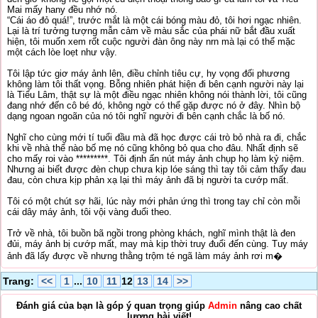
Mai mấy hany đều nhớ nó.
“Cái áo đỏ quá!”, trước mắt là một cái bóng màu đỏ, tôi hơi ngạc nhiên.
Lại là trí tưởng tượng mẫn cảm về màu sắc của phái nữ bắt đầu xuất
hiện, tôi muốn xem rốt cuộc người đàn ông này nrn mà lại có thể mặc
một cách lòe loẹt như vậy.
Tôi lập tức giơ máy ảnh lên, điều chỉnh tiêu cự, hy vọng đối phương
không làm tôi thất vọng. Bỗng nhiên phát hiện đi bên cạnh người này lại
là Tiểu Lâm, thật sự là một điều ngạc nhiên không nói thành lời, tôi cũng
đang nhớ đến cô bé đó, không ngờ có thể gặp được nó ở đây. Nhìn bộ
dạng ngoan ngoãn của nó tôi nghĩ người đi bên cạnh chắc là bố nó.
Nghĩ cho cùng mới tí tuổi đầu mà đã học được cái trò bỏ nhà ra đi, chắc
khi về nhà thể nào bố mẹ nó cũng không bỏ qua cho đâu. Nhất định sẽ
cho mấy roi vào *********. Tôi định ấn nút máy ảnh chụp họ làm kỷ niệm.
Nhưng ai biết được đèn chụp chưa kịp lóe sáng thì tay tôi cảm thấy đau
đau, còn chưa kịp phản xạ lại thì máy ảnh đã bị người ta cướp mất.
Tôi có một chút sợ hãi, lúc này mới phản ứng thì trong tay chỉ còn mỗi
cái dây máy ảnh, tôi vội vàng đuổi theo.
Trở về nhà, tôi buồn bã ngồi trong phòng khách, nghĩ mình thật là đen
đủi, máy ảnh bị cướp mất, may mà kịp thời truy đuổi đến cùng. Tuy máy
ảnh đã lấy được về nhưng thằng trộm té ngã làm máy ảnh rơi m�
Trang:
<<
1
...
10
11
12
13
14
>>
Đánh giá của bạn là góp ý quan trọng giúp
Admin
nâng cao chất
lượng bài viết!