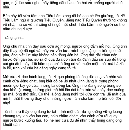
gác, một lúc sau nghe thấy tiếng cãi nhau của hai vợ chồng người chủ
nhà…
Bên này tôi vừa tắm cho Tiểu Lâm xong rồi bé con bé lên giường, tôi để
Tiểu Lâm ngủ ở giường Tiểu Quyên, đằng nào Tiểu Quyên thường không
về nhà, mà có về thì cũng chỉ ngủ một chút, Tiểu Lâm nhỏ người có thể
nằm chung được.
Trăng lạnh…
Ông chủ nhà tỉnh dậy sau cơn ác mộng, người ông đẫm mồ hôi. Ông tỉnh
dậy thay bộ đồ ngủ và thấy vợ vẫn bực mình ngồi lặng im trên ghế sô
pha, ông biết lúc này không nên động đến bà. Ông thở dài chán nản
bước đến gần bà, sự ra đi của đứa con trai đã đánh dấu sự sụp đổ trong
cái gia đình này. Tối hôm qua chỉ là ông có về muộn một chút mà bà đã
la lối, tính khí của bà càng ngày càng tồi tệ.
Mở cửa đi dọc hành lang, lúc đi qua phòng tôi ông dừng lại và nhìn vào
cánh cửa đóng chặt, ông biết cô bé đó nhất định đang ở trong phòng,
muốn giơ tay gõ cửa nhưng lại dừng lại. Ông như đang sống trong sự
đau khổ tột cùng, những giọt mồ hôi lăn dài trên trán và chảy dọc xuống
gò má, ông thở dốc. Có thể là ông đang nghĩ tới đứa con trai đã mất của
mình, thật thương thay cho những người làm cha làm mẹ trên cõi đời
này!
Tôi nhìn ra thấy ông đang tự tát mình một cái, đứng không vững loạng
choạng tay vịn vào lan can, nhìn chăm chăm vào cánh cửa rồi quay
người bước xuống lầu. Tôi hé mở cửa đủ để nhìn thấy bóng dáng ông
khuất dần.