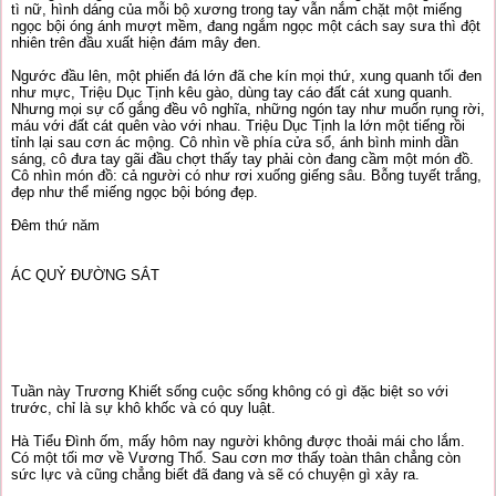
tì nữ, hình dáng của mỗi bộ xương trong tay vẫn nắm chặt một miếng
ngọc bội óng ánh mượt mềm, đang ngắm ngọc một cách say sưa thì đột
nhiên trên đầu xuất hiện đám mây đen.
Ngước đầu lên, một phiến đá lớn đã che kín mọi thứ, xung quanh tối đen
như mực, Triệu Dục Tịnh kêu gào, dùng tay cáo đất cát xung quanh.
Nhưng mọi sự cố gắng đều vô nghĩa, những ngón tay như muốn rụng rời,
máu với đất cát quên vào với nhau. Triệu Dục Tịnh la lớn một tiếng rồi
tỉnh lại sau cơn ác mộng. Cô nhìn về phía cửa sổ, ánh bình minh dần
sáng, cô đưa tay gãi đầu chợt thấy tay phải còn đang cầm một món đồ.
Cô nhìn món đồ: cả người có như rơi xuống giếng sâu. Bỗng tuyết trắng,
đẹp như thể miếng ngọc bội bóng đẹp.
Đêm thứ năm
ÁC QUỶ ĐƯỜNG SẮT
Tuần này Trương Khiết sống cuộc sống không có gì đặc biệt so với
trước, chỉ là sự khô khốc và có quy luật.
Hà Tiểu Đình ốm, mấy hôm nay người không được thoải mái cho lắm.
Có một tối mơ về Vương Thổ. Sau cơn mơ thấy toàn thân chẳng còn
sức lực và cũng chẳng biết đã đang và sẽ có chuyện gì xảy ra.