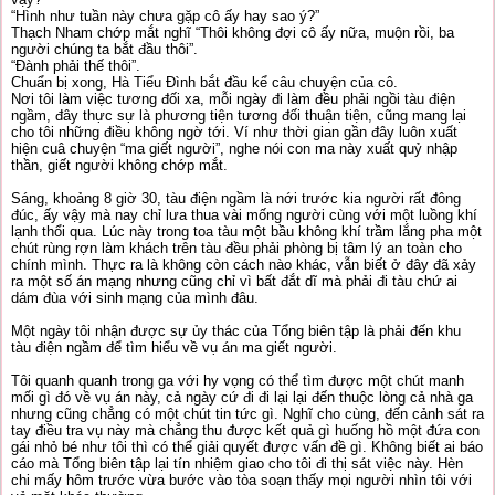
“Hình như tuần này chưa gặp cô ấy hay sao ý?”
Thạch Nham chớp mắt nghĩ “Thôi không đợi cô ấy nữa, muộn rồi, ba
người chúng ta bắt đầu thôi”.
“Đành phải thế thôi”.
Chuẩn bị xong, Hà Tiểu Đình bắt đầu kể câu chuyện của cô.
Nơi tôi làm việc tương đối xa, mỗi ngày đi làm đều phải ngồi tàu điện
ngầm, đây thực sự là phương tiện tương đối thuận tiện, cũng mang lại
cho tôi những điều không ngờ tới. Ví như thời gian gần đây luôn xuất
hiện cuâ chuyện “ma giết người”, nghe nói con ma này xuất quỷ nhập
thần, giết người không chớp mắt.
Sáng, khoảng 8 giờ 30, tàu điện ngầm là nới trước kia người rất đông
đúc, ấy vậy mà nay chỉ lưa thua vài mống người cùng với một luồng khí
lạnh thổi qua. Lúc này trong toa tàu một bầu không khí trầm lắng pha một
chút rùng rợn làm khách trên tàu đều phải phòng bị tâm lý an toàn cho
chính mình. Thực ra là không còn cách nào khác, vẫn biết ở đây đã xảy
ra một số án mạng nhưng cũng chỉ vì bất đắt dĩ mà phải đi tàu chứ ai
dám đùa với sinh mạng của mình đâu.
Một ngày tôi nhận được sự ủy thác của Tổng biên tập là phải đến khu
tàu điện ngầm để tìm hiểu về vụ án ma giết người.
Tôi quanh quanh trong ga với hy vọng có thể tìm được một chút manh
mối gì đó về vụ án này, cả ngày cứ đi đi lại lại đến thuộc lòng cả nhà ga
nhưng cũng chẳng có một chút tin tức gì. Nghĩ cho cùng, đến cảnh sát ra
tay điều tra vụ này mà chẳng thu được kết quả gì huống hồ một đứa con
gái nhỏ bé như tôi thì có thể giải quyết được vấn đề gì. Không biết ai báo
cáo mà Tổng biên tập lại tín nhiệm giao cho tôi đi thị sát việc này. Hèn
chi mấy hôm trước vừa bước vào tòa soạn thấy mọi người nhìn tôi với