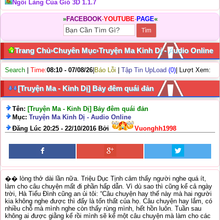
Ngôi Làng Của Gió 3D 1.1.7
»
FACEBOOK
-
YOUTUBE
-
PAGE
«
Trang Chủ
›
Chuyên Mục
›
Truyện Ma Kinh Dị - Audio Online
Search
|
Time:
08:10 - 07/08/26
|
Báo Lỗi
|
Tập Tin UpLoad
(0)
| Lượt Xem:
[Truyện Ma - Kinh Dị] Bảy đêm quái đản
Tên:
[Truyện Ma - Kinh Dị] Bảy đêm quái đản
Mục:
Truyện Ma Kinh Dị - Audio Online
Đăng Lúc 20:25 - 22/10/2016 Bởi
Vuonghh1998
�� lòng thở dài lần nữa. Triệu Dục Tịnh cảm thấy người nghe quá ít,
làm cho câu chuyện mất đi phần hấp dẫn. Vì dù sao thì cũng kể cả ngày
trời, Hà Tiểu Đình cũng an ủi tôi: “Câu chuyện hay thế này mà hai người
kia không nghe được thì đấy là tổn thất của họ. Câu chuyện hay lắm, có
nhiều chỗ mà mình nghe còn thấy rùng mình, hết hồn luôn. Tuần sau
không ai được giằng kể rồi mình sẽ kể một câu chuyện mà làm cho các