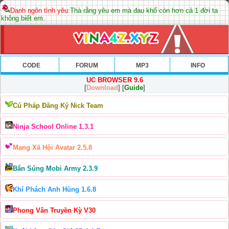
Danh ngôn tình yêu:
Thà rằng yêu em mà đau khổ còn hơn cả 1 đời ta
không biết em.
CODE
FORUM
MP3
INFO
UC BROWSER 9.6
[
Download
] [
Guide
]
Cú Pháp Đăng Ký Nick Team
Ninja School Online 1.3.1
Mạng Xã Hội Avatar 2.5.8
Bắn Súng Mobi Army 2.3.9
Khí Phách Anh Hùng 1.6.8
Phong Vân Truyền Kỳ V30