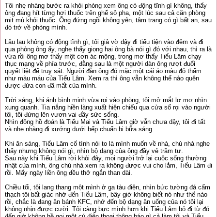
Tôi nhẹ nhàng bước ra khỏi phòng xem ông có động tĩnh gì không, thấy
ông đang hít từng hơi thuốc trên ghế sô pha, một lúc sau cả căn phòng
mịt mù khỏi thuốc. Ông đứng ngồi không yên, tâm trạng có gì bất an, sau
đó trở về phòng mình.
Lâu lau không có động tĩnh gì, tôi giả vờ dậy đi tiểu tiện vào đêm và đi
qua phòng ông ấy, nghe thấy giọng hai ông bà nói gì đó với nhau, thì ra là
vừa rồi ông mơ thấy một cơn ác mộng, trong mơ thấy Tiểu Lâm chạy
thục mạng về phía trước, đằng sau là một người dàn ông rượt đuổi
quyết liệt để truy sát. Người đàn ông đó mặc một cái áo màu đỏ thấm
như màu máu của Tiểu Lâm. Xem ra thì ông vẫn không thể nào quên
được đứa con đã mất của mình.
Trời sáng, khi ánh bình minh vừa rọi vào phòng, tôi mở mắt lơ mơ nhìn
xung quanh. Tia nắng hiền làng xuất hiện chiếu qua cửa sổ rọi vào người
tôi, tôi đứng lên vươn vai đầy sức sống.
Nhìn đồng hồ đoán là Tiểu Mai và Tiểu Lâm giờ vẫn chưa dậy, tôi đi tất
và nhẹ nhàng đi xướng dưới bếp chuẩn bị bữa sáng.
Khi ăn sáng, Tiểu Lâm cố tình nói to là mình muốn về nhà, chủ nhà nghe
thấy nhưng không nói gì, nhìn bộ dạng của ông đầy vẻ trầm tư.
Sau này khi Tiểu Lâm rời khỏi đây, mọi người trở lại cuộc sống thường
nhật của mình, ông chủ nhà xem ra không được vui cho lắm, Tiểu Lâm đi
rồi. Mấy ngày liền ông đều thở ngắn than dài.
Chiều tối, tôi lang thang một mình ở ga tàu điện, nhìn bức tường đá cẩm
thạch tôi bất giác nhớ đến Tiểu Lâm, bây giờ không biết nó như thế nào
rồi, chắc là đang ăn bánh KFC, nhớ đến bộ dạng ăn uống của nó tôi lại
không nhịn được cười. Tôi càng bực mình hơn khi Tiểu Lâm bỏ đi từ đó
đến giờ không hề gọi một cú điện thoại thông báo gì cả làm tôi và Tiểu