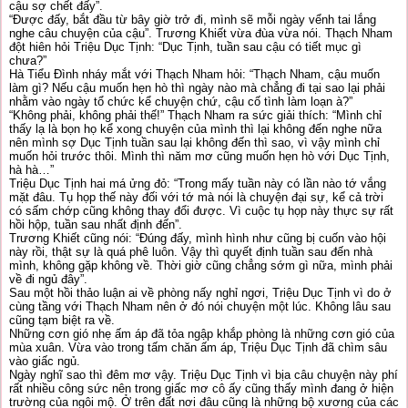
cậu sợ chết đấy”.
“Được đấy, bắt đầu từ bây giờ trở đi, mình sẽ mỗi ngày vểnh tai lắng
nghe câu chuyện của cậu”. Trương Khiết vừa đùa vừa nói. Thạch Nham
đột hiên hỏi Triệu Dục Tịnh: “Dục Tịnh, tuần sau cậu có tiết mục gì
chưa?”
Hà Tiểu Đình nháy mắt với Thạch Nham hỏi: “Thạch Nham, cậu muốn
làm gì? Nếu cậu muốn hẹn hò thì ngày nào mà chẳng đi tại sao lại phải
nhằm vào ngày tổ chức kể chuyện chứ, cậu cố tình làm loạn à?”
“Không phải, không phải thế!” Thạch Nham ra sức giải thích: “Mình chỉ
thấy lạ là bọn họ kể xong chuyện của mình thì lại không đến nghe nữa
nên mình sợ Dục Tịnh tuần sau lại không đến thì sao, vì vậy mình chỉ
muốn hỏi trước thôi. Mình thì năm mơ cũng muốn hẹn hò với Dục Tịnh,
hà hà…”
Triệu Dục Tịnh hai má ửng đỏ: “Trong mấy tuần này có lần nào tớ vắng
mặt đâu. Tụ họp thế này đối với tớ mà nói là chuyện đại sự, kể cả trời
có sấm chớp cũng không thay đổi được. Vì cuộc tụ họp này thực sự rất
hồi hộp, tuần sau nhất định đến”.
Trương Khiết cũng nói: “Đúng đấy, mình hình như cũng bị cuốn vào hội
này rồi, thật sự là quá phê luôn. Vậy thì quyết định tuần sau đến nhà
mình, không gặp không về. Thời giờ cũng chẳng sớm gì nữa, mình phải
về đi ngủ đây”.
Sau một hồi thảo luận ai về phòng nấy nghỉ ngơi, Triệu Dục Tịnh vì do ở
cùng tầng với Thạch Nham nên ở đó nói chuyện một lúc. Không lâu sau
cũng tạm biệt ra về.
Những cơn gió nhẹ ấm áp đã tỏa ngập khắp phòng là những cơn gió của
mùa xuân. Vừa vào trong tấm chăn ấm áp, Triệu Dục Tịnh đã chìm sâu
vào giấc ngủ.
Ngày nghĩ sao thì đêm mơ vậy. Triệu Dục Tịnh vì bịa câu chuyện này phí
rất nhiều công sức nên trong giấc mơ cô ấy cũng thấy mình đang ở hiện
trường của ngôi mộ. Ở trên đất nơi đâu cũng là những bộ xương của các