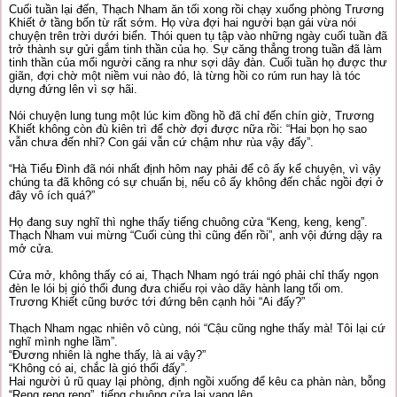
Cuối tuần lại đến, Thạch Nham ăn tối xong rồi chạy xuống phòng Trương
Khiết ở tầng bốn từ rất sớm. Họ vừa đợi hai người bạn gái vừa nói
chuyện trên trời dưới biển. Thói quen tụ tập vào những ngày cuối tuần đã
trở thành sự gửi gắm tinh thần của họ. Sự căng thẳng trong tuần đã làm
tinh thần của mổi người căng ra như sợi dây đàn. Cuối tuần họ được thư
giãn, đợi chờ một niềm vui nào đó, là từng hồi co rúm run hay là tóc
dựng đứng lên vì sợ hãi.
Nói chuyện lung tung một lúc kim đồng hồ đã chỉ đến chín giờ, Trương
Khiết không còn đù kiên trì để chờ đợi được nữa rồi: “Hai bọn họ sao
vẫn chưa đến nhỉ? Con gái vẫn cứ chậm như rùa vậy đấy”.
“Hà Tiểu Đình đã nói nhất định hôm nay phải để cô ấy kể chuyện, vì vậy
chúng ta đã không có sự chuẩn bị, nếu cô ấy không đến chắc ngồi đợi ở
đây vô ích quá?”
Họ đang suy nghĩ thì nghe thấy tiếng chuông cửa “Keng, keng, keng”.
Thạch Nham vui mừng “Cuối cùng thì cũng đến rồi”, anh vội đứng dậy ra
mở cửa.
Cửa mở, không thấy có ai, Thạch Nham ngó trái ngó phải chỉ thấy ngọn
đèn le lói bị gió thổi đung đưa chiếu rọi vào dãy hành lang tối om.
Trương Khiết cũng bước tới đứng bên cạnh hỏi “Ai đấy?”
Thạch Nham ngạc nhiên vô cùng, nói “Cậu cũng nghe thấy mà! Tôi lại cứ
nghĩ mình nghe lầm”.
“Đương nhiên là nghe thấy, là ai vậy?”
“Không có ai, chắc là gió thổi đấy”.
Hai người ủ rũ quay lại phòng, định ngồi xuống để kêu ca phàn nàn, bỗng
“Reng reng reng”, tiếng chuông cửa lại vang lên.