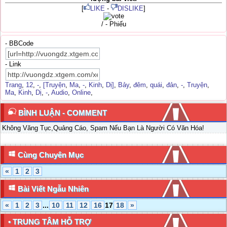
[
LIKE
-
DISLIKE
]
/ - Phiếu
- BBCode
- Link
Trang
,
12
,
-
,
[Truyện
,
Ma
,
-
,
Kinh
,
Dị]
,
Bảy
,
đêm
,
quái
,
đản
,
-
,
Truyện
,
Ma
,
Kinh
,
Dị
,
-
,
Audio
,
Online
,
BÌNH LUẬN - COMMENT
Không Văng Tục,Quảng Cáo, Spam Nếu Bạn Là Người Có Văn Hóa!
Cùng Chuyên Mục
«
1
2
3
Bài Viết Ngẫu Nhiên
«
1
2
3
...
10
11
12
16
17
18
»
• TRUNG TÂM HỖ TRỢ